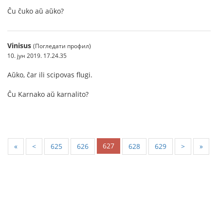
Ĉu ĉuko aŭ aŭko?
Vinisus
(Погледати профил)
10. јун 2019. 17.24.35
Aŭko, ĉar ili scipovas flugi.
Ĉu Karnako aŭ karnalito?
627
«
<
625
626
628
629
>
»