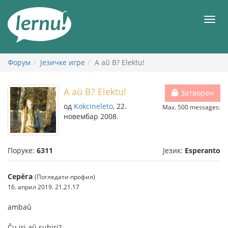
У
садржају
Мен
Форум
Језичке игре
A aŭ B? Elektu!
A aŭ B? Elektu!
Затворен
од
Kokcineleto
, 22.
Max. 500 messages.
новембар 2008.
Поруке:
6311
Језик:
Esperanto
Серёга
(Погледати профил)
16. април 2019. 21.21.17
ambaŭ
Ĉu iri aŭ subiri?