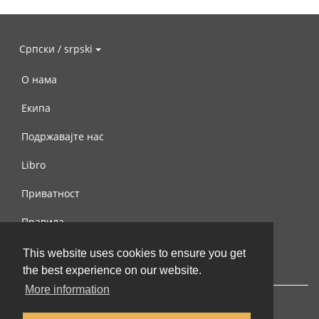
Српски / srpski
О нама
Екипа
Подржавајте нас
Libro
Приватност
Правила
Контактирајте нас
This website uses cookies to ensure you get
the best experience on our website.
More information