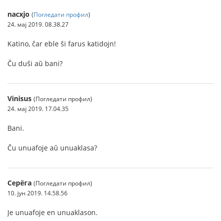
nacxjo
(
Погледати профил
)
24. мај 2019. 08.38.27
Katino, ĉar eble ŝi farus katidojn!
Ĉu duŝi aŭ bani?
Vinisus
(Погледати профил)
24. мај 2019. 17.04.35
Bani.
Ĉu unuafoje aŭ unuaklasa?
Серёга
(Погледати профил)
10. јун 2019. 14.58.56
Je unuafoje en unuaklason.