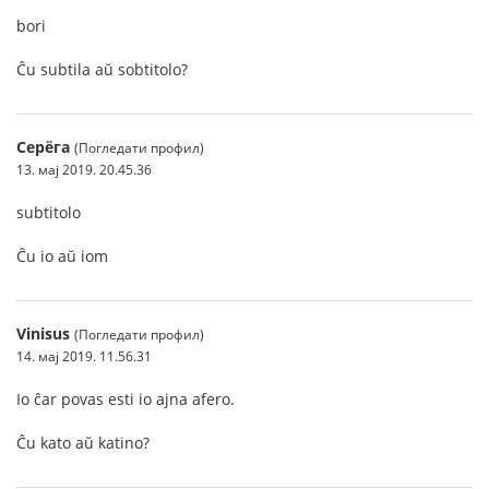
bori
Ĉu subtila aŭ sobtitolo?
Серёга
(Погледати профил)
13. мај 2019. 20.45.36
subtitolo
Ĉu io aŭ iom
Vinisus
(Погледати профил)
14. мај 2019. 11.56.31
Io ĉar povas esti io ajna afero.
Ĉu kato aŭ katino?