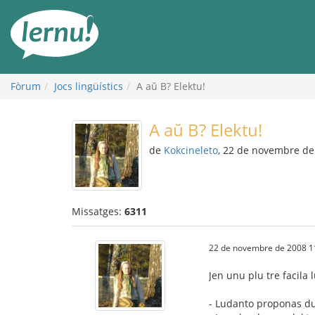
Al
contingut
Fòrum
Jocs lingüístics
A aŭ B? Elektu!
A aŭ B? Elektu!
de
Kokcineleto
, 22 de novembre de
Missatges:
6311
22 de novembre de 2008 1
Jen unu plu tre facila 
- Ludanto proponas du