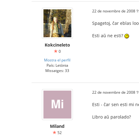
22 de novembre de 2008 1
Spagetoj, ĉar eblas lo
Esti aŭ ne esti?
Kokcineleto
0
Mostra el perfil
País: Letònia
Missatges: 33
22 de novembre de 2008 1
Esti - ĉar sen esti mi 
Libro aŭ parolado?
Miland
52