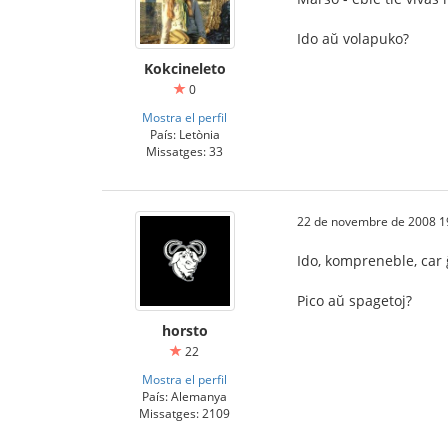
Ido aŭ volapuko?
Kokcineleto
0
Mostra el perfil
País: Letònia
Missatges: 33
22 de novembre de 2008 1
Ido, kompreneble, car 
Pico aŭ spagetoj?
horsto
22
Mostra el perfil
País: Alemanya
Missatges: 2109