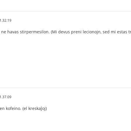
1.32.19
 ne havas stirpermesilon. (Mi devus preni lecionojn, sed mi estas tr
1.37.09
en kofeino. (el kreskaĵoj)