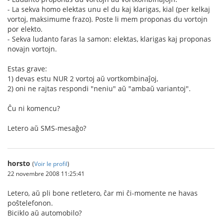
- La sekva homo elektas unu el du kaj klarigas, kial (per kelkaj
vortoj, maksimume frazo). Poste li mem proponas du vortojn
por elekto.
- Sekva ludanto faras la samon: elektas, klarigas kaj proponas
novajn vortojn.
Estas grave:
1) devas estu NUR 2 vortoj aŭ vortkombinaĵoj,
2) oni ne rajtas respondi "neniu" aŭ "ambaŭ variantoj".
Ĉu ni komencu?
Letero aŭ SMS-mesaĝo?
horsto
(
Voir le profil
)
22 novembre 2008 11:25:41
Letero, aŭ pli bone retletero, ĉar mi ĉi-momente ne havas
poŝtelefonon.
Biciklo aŭ automobilo?