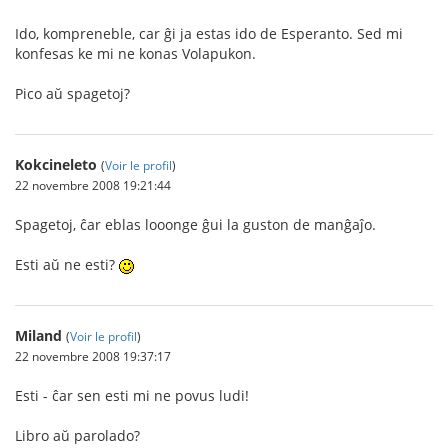
Ido, kompreneble, car ĝi ja estas ido de Esperanto. Sed mi
konfesas ke mi ne konas Volapukon.
Pico aŭ spagetoj?
Kokcineleto
(
Voir le profil
)
22 novembre 2008 19:21:44
Spagetoj, ĉar eblas looonge ĝui la guston de manĝaĵo.
Esti aŭ ne esti?
Miland
(
Voir le profil
)
22 novembre 2008 19:37:17
Esti - ĉar sen esti mi ne povus ludi!
Libro aŭ parolado?