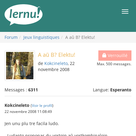
Aller
au
Men
contenu
Forum
Jeux linguistiques
A aŭ B? Elektu!
A aŭ B? Elektu!
Verrouillé
de
Kokcineleto
, 22
Max. 500 messages.
novembre 2008
Messages :
6311
Langue:
Esperanto
Kokcineleto
(
Voir le profil
)
22 novembre 2008 11:08:49
Jen unu plu tre facila ludo.
- Ludanto proponas du vortojn aŭ vortkombinaĵojn.