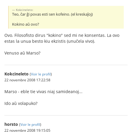
Kokcineleto:
Teo, ĉar ĝi povas esti sen kofeino. (el kreskaĵoj)
Kokino aŭ ovo?
Ovo. Filosofisto dirus "kokino" sed mi ne konsentas. La ovo
estas la unua besto kiu ekzistis (unuĉela vivo).
Venuso aŭ Marso?
Kokcineleto
(
Voir le profil
)
22 novembre 2008 17:22:58
Marso - eble tie vivas niaj samideanoj...
Ido aŭ volapuko?
horsto
(
Voir le profil
)
22 novembre 2008 19:15:05