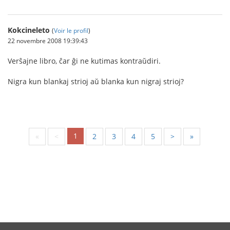
Kokcineleto
(
Voir le profil
)
22 novembre 2008 19:39:43
Verŝajne libro, ĉar ĝi ne kutimas kontraŭdiri.
Nigra kun blankaj strioj aŭ blanka kun nigraj strioj?
1
«
<
2
3
4
5
>
»