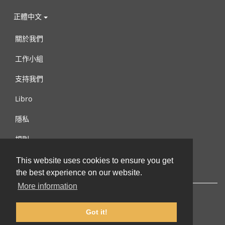
正體中文
關於我們
工作小組
支持我們
Libro
隱私
規則
連絡我們
This website uses cookies to ensure you get
the best experience on our website.
More information
Got it!
© 2002-2026 lernu.net |
Impressum