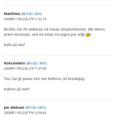
Matthieu
(
顯示個人資料
)
2008年11月22日上午11:32:19
Biciklo, ĉar mi ankoraŭ ne havas stirpermesilon. (Mi devus
preni lecionojn, sed mi estas tro pigra por aliĝi.
)
Kafo aŭ teo?
Kokcineleto
(
顯示個人資料
)
2008年11月22日上午11:37:09
Teo, ĉar ĝi povas esti sen kofeino. (el kreskaĵoj)
Kokino aŭ ovo?
jan aleksan
(
顯示個人資料
)
2008年11月22日下午12:56:45