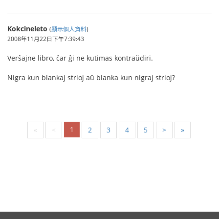
Kokcineleto
(
顯示個人資料
)
2008年11月22日下午7:39:43
Verŝajne libro, ĉar ĝi ne kutimas kontraŭdiri.
Nigra kun blankaj strioj aŭ blanka kun nigraj strioj?
1
«
<
2
3
4
5
>
»