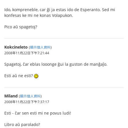
Ido, kompreneble, car ĝi ja estas ido de Esperanto. Sed mi
konfesas ke mi ne konas Volapukon.
Pico aŭ spagetoj?
Kokcineleto
(
顯示個人資料
)
2008年11月22日下午7:21:44
Spagetoj, ĉar eblas looonge ĝui la guston de manĝaĵo.
Esti aŭ ne esti?
Miland
(
顯示個人資料
)
2008年11月22日下午7:37:17
Esti - ĉar sen esti mi ne povus ludi!
Libro aŭ parolado?