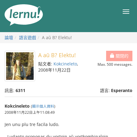
前
往
目
目
錄
錄
論壇
語言遊戲
A aŭ B? Elektu!
A aŭ B? Elektu!
關閉的
貼文者:
Kokcineleto
,
Max. 500 messages.
2008年11月22日
訊息:
6311
語言:
Esperanto
Kokcineleto
(
顯示個人資料
)
2008年11月22日上午11:08:49
Jen unu plu tre facila ludo.
- Ludanto proponas du vortojn aŭ vortkombinaĵojn.