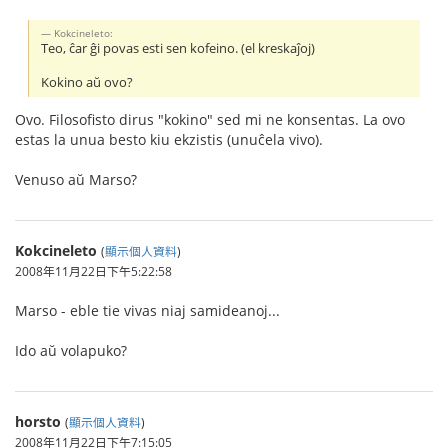
Kokcineleto:
Teo, ĉar ĝi povas esti sen kofeino. (el kreskaĵoj)
Kokino aŭ ovo?
Ovo. Filosofisto dirus "kokino" sed mi ne konsentas. La ovo
estas la unua besto kiu ekzistis (unuĉela vivo).
Venuso aŭ Marso?
Kokcineleto
(
顯示個人資料
)
2008年11月22日下午5:22:58
Marso - eble tie vivas niaj samideanoj...
Ido aŭ volapuko?
horsto
(
顯示個人資料
)
2008年11月22日下午7:15:05