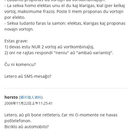
- La sekva homo elektas unu el du kaj klarigas, kial (per kelkaj
vortoj, maksimume frazo). Poste li mem proponas du vortojn
por elekto.
- Sekva ludanto faras la samon: elektas, klarigas kaj proponas
novajn vortojn.
Estas grave:
1) devas estu NUR 2 vortoj aŭ vortkombinaĵoj,
2) oni ne rajtas respondi "neniu" aŭ "ambaŭ variantoj".
Ĉu ni komencu?
Letero aŭ SMS-mesaĝo?
horsto
(
顯示個人資料
)
2008年11月22日上午11:25:41
Letero, aŭ pli bone retletero, ĉar mi ĉi-momente ne havas
poŝtelefonon.
Biciklo aŭ automobilo?