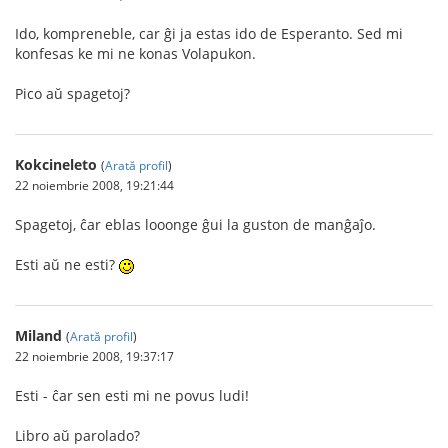
Ido, kompreneble, car ĝi ja estas ido de Esperanto. Sed mi
konfesas ke mi ne konas Volapukon.
Pico aŭ spagetoj?
Kokcineleto
(
Arată profil
)
22 noiembrie 2008, 19:21:44
Spagetoj, ĉar eblas looonge ĝui la guston de manĝaĵo.
Esti aŭ ne esti?
Miland
(
Arată profil
)
22 noiembrie 2008, 19:37:17
Esti - ĉar sen esti mi ne povus ludi!
Libro aŭ parolado?