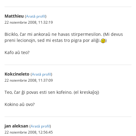
Matthieu
(
Arată profil
)
22 noiembrie 2008, 11:32:19
Biciklo, ĉar mi ankoraŭ ne havas stirpermesilon. (Mi devus
preni lecionojn, sed mi estas tro pigra por aliĝi.
)
Kafo aŭ teo?
Kokcineleto
(
Arată profil
)
22 noiembrie 2008, 11:37:09
Teo, ĉar ĝi povas esti sen kofeino. (el kreskaĵoj)
Kokino aŭ ovo?
jan aleksan
(
Arată profil
)
22 noiembrie 2008, 12:56:45