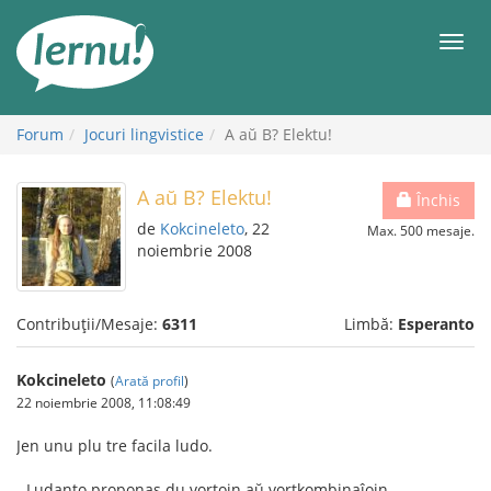
Mergi
la
Meni
conținut
Forum
Jocuri lingvistice
A aŭ B? Elektu!
A aŭ B? Elektu!
Închis
de
Kokcineleto
, 22
Max. 500 mesaje.
noiembrie 2008
Contribuții/Mesaje:
6311
Limbă:
Esperanto
Kokcineleto
(
Arată profil
)
22 noiembrie 2008, 11:08:49
Jen unu plu tre facila ludo.
- Ludanto proponas du vortojn aŭ vortkombinaĵojn.