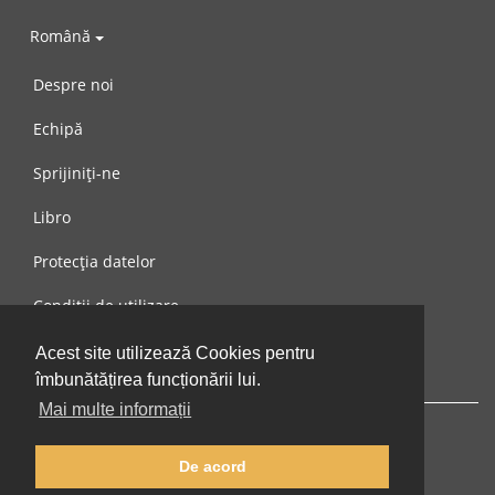
Română
Despre noi
Echipă
Sprijiniți-ne
Libro
Protecția datelor
Condiții de utilizare
Mesaj către noi
Acest site utilizează Cookies pentru
îmbunătățirea funcționării lui.
Mai multe informații
De acord
© 2002-2026 lernu.net |
Impressum