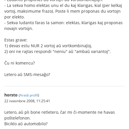
- La sekva homo elektas unu el du kaj klarigas, kial (per kelkaj
vortoj, maksimume frazo). Poste li mem proponas du vortojn
por elekto.
- Sekva ludanto faras la samon: elektas, klarigas kaj proponas
novajn vortojn.
Estas grave:
1) devas estu NUR 2 vortoj aŭ vortkombinaĵoj,
2) oni ne rajtas respondi "neniu" aŭ "ambaŭ variantoj".
Ĉu ni komencu?
Letero aŭ SMS-mesaĝo?
horsto
(
Arată profil
)
22 noiembrie 2008, 11:25:41
Letero, aŭ pli bone retletero, ĉar mi ĉi-momente ne havas
poŝtelefonon.
Biciklo aŭ automobilo?