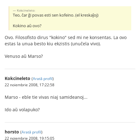
Kokcineleto:
Teo, ĉar ĝi povas esti sen kofeino. (el kreskaĵoj)
Kokino aŭ ovo?
Ovo. Filosofisto dirus "kokino" sed mi ne konsentas. La ovo
estas la unua besto kiu ekzistis (unuĉela vivo).
Venuso aŭ Marso?
Kokcineleto
(
Arată profil
)
22 noiembrie 2008, 17:22:58
Marso - eble tie vivas niaj samideanoj...
Ido aŭ volapuko?
horsto
(
Arată profil
)
22 noiembrie 2008, 19:15:05