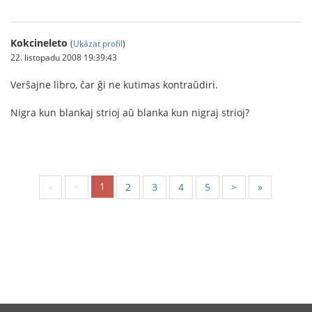
Kokcineleto
(
Ukázat profil
)
22. listopadu 2008 19:39:43
Verŝajne libro, ĉar ĝi ne kutimas kontraŭdiri.
Nigra kun blankaj strioj aŭ blanka kun nigraj strioj?
1
«
<
2
3
4
5
>
»