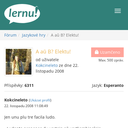
Přejít
k
Men
obsahu
Fórum
Jazykové hry
A aŭ B? Elektu!
A aŭ B? Elektu!
Uzamčeno
od uživatele
Max. 500 zpráv.
Kokcineleto
ze dne 22.
listopadu 2008
Příspěvky:
6311
Jazyk:
Esperanto
Kokcineleto
(
Ukázat profil
)
22. listopadu 2008 11:08:49
Jen unu plu tre facila ludo.