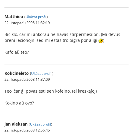
Matthieu
(
Ukázat profil
)
22. listopadu 2008 11:32:19
Biciklo, ĉar mi ankoraŭ ne havas stirpermesilon. (Mi devus
preni lecionojn, sed mi estas tro pigra por aliĝi.
)
Kafo aŭ teo?
Kokcineleto
(
Ukázat profil
)
22. listopadu 2008 11:37:09
Teo, ĉar ĝi povas esti sen kofeino. (el kreskaĵoj)
Kokino aŭ ovo?
jan aleksan
(
Ukázat profil
)
22. listopadu 2008 12:56:45