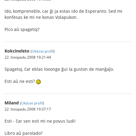
Ido, kompreneble, car ĝi ja estas ido de Esperanto. Sed mi
konfesas ke mi ne konas Volapukon.
Pico aŭ spagetoj?
Kokcineleto
(
Ukázat profil
)
22. listopadu 2008 19:21:44
Spagetoj, ĉar eblas looonge ĝui la guston de manĝaĵo.
Esti aŭ ne esti?
Miland
(
Ukázat profil
)
22. listopadu 2008 19:37:17
Esti - ĉar sen esti mi ne povus ludi!
Libro aŭ parolado?