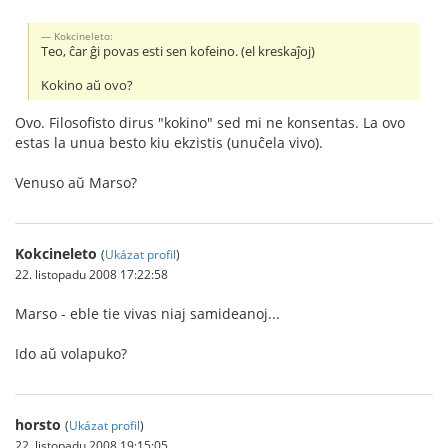
Kokcineleto:
Teo, ĉar ĝi povas esti sen kofeino. (el kreskaĵoj)
Kokino aŭ ovo?
Ovo. Filosofisto dirus "kokino" sed mi ne konsentas. La ovo
estas la unua besto kiu ekzistis (unuĉela vivo).
Venuso aŭ Marso?
Kokcineleto
(
Ukázat profil
)
22. listopadu 2008 17:22:58
Marso - eble tie vivas niaj samideanoj...
Ido aŭ volapuko?
horsto
(
Ukázat profil
)
22. listopadu 2008 19:15:05