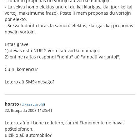
- Ludanto proponas du vortojn aŭ vortkombinaĵojn.
- La sekva homo elektas unu el du kaj klarigas, kial (per kelkaj
vortoj, maksimume frazo). Poste li mem proponas du vortojn
por elekto.
- Sekva ludanto faras la samon: elektas, klarigas kaj proponas
novajn vortojn.
Estas grave:
1) devas estu NUR 2 vortoj aŭ vortkombinaĵoj,
2) oni ne rajtas respondi "neniu" aŭ "ambaŭ variantoj".
Ĉu ni komencu?
Letero aŭ SMS-mesaĝo?
horsto
(
Ukázat profil
)
22. listopadu 2008 11:25:41
Letero, aŭ pli bone retletero, ĉar mi ĉi-momente ne havas
poŝtelefonon.
Biciklo aŭ automobilo?