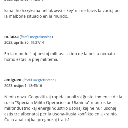
kanai ho hxxyksma net'ok xwsi sikey' mi ne havis la vortoj por
la malbone situacio en la mundo.
m.luiza
(
Profil megtekintése
)
2023. április 30. 19:37:14
En la mondo ĉiuj bestoj militas. La ido de la besta nomata
homo estas la plej militema.
amigueo
(
Profil megtekintése
)
2023. május 1. 18:45:16
Nenio nova. Geopolitikaj rapidaj analizoj ĝuste komence de la
rusia "Speciala Milita Operacio sur Ukrainio" montris ke
militindustrio kaj energiindustrio usonaj kaj ne nur usonaj
estis tre albonataj per la Usona-Rusia konflikto en Ukrainio.
Ĉu la analizoj kaj prognozoj trafis?