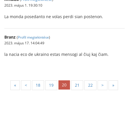
2023. május 1. 19:30:10
La monda posedanto ne volas perdi sian postenon.
Branz
(
Profil megtekintése
)
2023. május 17. 14:04:49
la nacia eco de ukraino estas mensogi al ĉiuj kaj ĉiam.
20
«
<
18
19
21
22
>
»