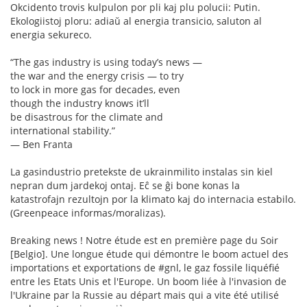
Okcidento trovis kulpulon por pli kaj plu polucii: Putin.
Ekologiistoj ploru: adiaŭ al energia transicio, saluton al
energia sekureco.
“The gas industry is using today’s news —
the war and the energy crisis — to try
to lock in more gas for decades, even
though the industry knows it’ll
be disastrous for the climate and
international stability.”
— Ben Franta
La gasindustrio pretekste de ukrainmilito instalas sin kiel
nepran dum jardekoj ontaj. Eĉ se ĝi bone konas la
katastrofajn rezultojn por la klimato kaj do internacia estabilo.
(Greenpeace informas/moralizas).
Breaking news ! Notre étude est en première page du Soir
[Belgio]. Une longue étude qui démontre le boom actuel des
importations et exportations de #gnl, le gaz fossile liquéfié
entre les Etats Unis et l'Europe. Un boom liée à l'invasion de
l'Ukraine par la Russie au départ mais qui a vite été utilisé