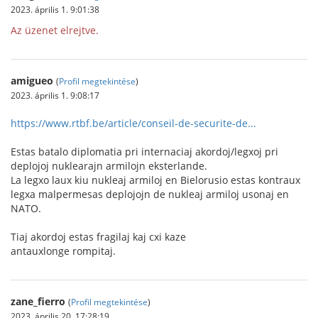
2023. április 1. 9:01:38
Az üzenet elrejtve.
amigueo
(
Profil megtekintése
)
2023. április 1. 9:08:17
https://www.rtbf.be/article/conseil-de-securite-de...
Estas batalo diplomatia pri internaciaj akordoj/legxoj pri
deplojoj nuklearajn armilojn eksterlande.
La legxo laux kiu nukleaj armiloj en Bielorusio estas kontraux
legxa malpermesas deplojojn de nukleaj armiloj usonaj en
NATO.
Tiaj akordoj estas fragilaj kaj cxi kaze
antauxlonge rompitaj.
zane_fierro
(
Profil megtekintése
)
2023. április 20. 17:28:19