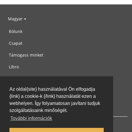
Magyar
Rólunk
Csapat
Támogass minket
Libro
Adatvédelem
Az oldal{site} használatával Ön elfogadja
Használati feltételek
{link} a cookie-k {/link} használatát ezen a
Írj nekünk
webhelyen. Így folyamatosan javítani tudjuk
szolgáltatásaink minőségét.
További információk