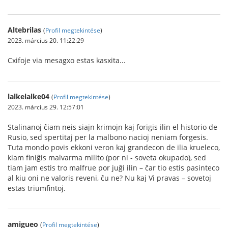
Altebrilas
(
Profil megtekintése
)
2023. március 20. 11:22:29
Cxifoje via mesagxo estas kasxita...
lalkelalke04
(
Profil megtekintése
)
2023. március 29. 12:57:01
Stalinanoj ĉiam neis siajn krimojn kaj forigis ilin el historio de
Rusio, sed spertitaj per la malbono nacioj neniam forgesis.
Tuta mondo povis ekkoni veron kaj grandecon de ilia krueleco,
kiam finiĝis malvarma milito (por ni - soveta okupado), sed
tiam jam estis tro malfrue por juĝi ilin – ĉar tio estis pasinteco
al kiu oni ne valoris reveni, ĉu ne? Nu kaj Vi pravas – sovetoj
estas triumfintoj.
amigueo
(
Profil megtekintése
)