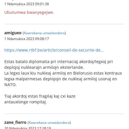
1 Ndamukiza 2023 09:01:38
Ubutumwa bwanyegejwe.
amigueo
(
Kwerekana umwidondoro
)
1 Ndamukiza 2023 09:08:17
https://www.rtbf.be/article/conseil-de-securite-de...
Estas batalo diplomatia pri internaciaj akordoj/legxoj pri
deplojoj nuklearajn armilojn eksterlande.
La legxo laux kiu nukleaj armiloj en Bielorusio estas kontraux
legxa malpermesas deplojojn de nukleaj armiloj usonaj en
NATO.
Tiaj akordoj estas fragilaj kaj cxi kaze
antauxlonge rompitaj.
zane_fierro
(
Kwerekana umwidondoro
)
20 Ndamukiza 2023 17:28:19