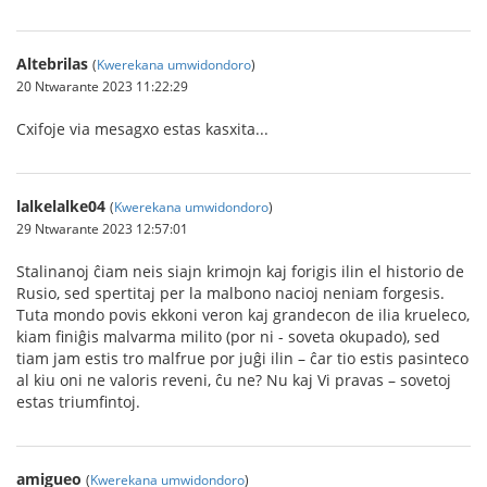
Altebrilas
(
Kwerekana umwidondoro
)
20 Ntwarante 2023 11:22:29
Cxifoje via mesagxo estas kasxita...
lalkelalke04
(
Kwerekana umwidondoro
)
29 Ntwarante 2023 12:57:01
Stalinanoj ĉiam neis siajn krimojn kaj forigis ilin el historio de
Rusio, sed spertitaj per la malbono nacioj neniam forgesis.
Tuta mondo povis ekkoni veron kaj grandecon de ilia krueleco,
kiam finiĝis malvarma milito (por ni - soveta okupado), sed
tiam jam estis tro malfrue por juĝi ilin – ĉar tio estis pasinteco
al kiu oni ne valoris reveni, ĉu ne? Nu kaj Vi pravas – sovetoj
estas triumfintoj.
amigueo
(
Kwerekana umwidondoro
)