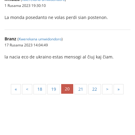
1 Rusama 2023 19:30:10
La monda posedanto ne volas perdi sian postenon.
Branz
(
Kwerekana umwidondoro
)
17 Rusama 2023 14:04:49
la nacia eco de ukraino estas mensogi al ĉiuj kaj ĉiam.
20
«
<
18
19
21
22
>
»