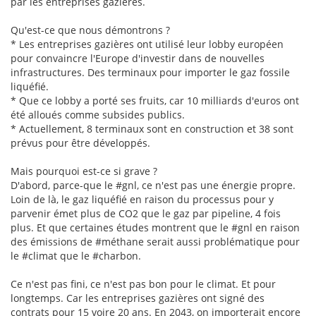
par les entreprises gazières.
Qu'est-ce que nous démontrons ?
* Les entreprises gazières ont utilisé leur lobby européen
pour convaincre l'Europe d'investir dans de nouvelles
infrastructures. Des terminaux pour importer le gaz fossile
liquéfié.
* Que ce lobby a porté ses fruits, car 10 milliards d'euros ont
été alloués comme subsides publics.
* Actuellement, 8 terminaux sont en construction et 38 sont
prévus pour être développés.
Mais pourquoi est-ce si grave ?
D'abord, parce-que le #gnl, ce n'est pas une énergie propre.
Loin de là, le gaz liquéfié en raison du processus pour y
parvenir émet plus de CO2 que le gaz par pipeline, 4 fois
plus. Et que certaines études montrent que le #gnl en raison
des émissions de #méthane serait aussi problématique pour
le #climat que le #charbon.
Ce n'est pas fini, ce n'est pas bon pour le climat. Et pour
longtemps. Car les entreprises gazières ont signé des
contrats pour 15 voire 20 ans. En 2043, on importerait encore