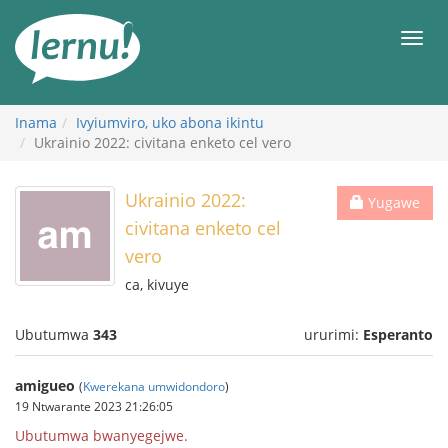
Ku
rupapuro
Urut
rw'ibirimwo
Inama
Ivyiumviro, uko abona ikintu
Ukrainio 2022: civitana enketo cel vero
Ukrainio 2022:
Yugawe
civitana enketo cel
vero
ca, kivuye
Ubutumwa
343
ururimi:
Esperanto
amigueo
(
Kwerekana umwidondoro
)
19 Ntwarante 2023 21:26:05
Ubutumwa bwanyegejwe.