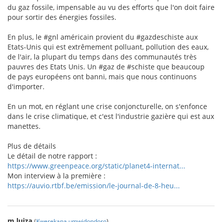
du gaz fossile, impensable au vu des efforts que l'on doit faire
pour sortir des énergies fossiles.
En plus, le #gnl américain provient du #gazdeschiste aux
Etats-Unis qui est extrêmement polluant, pollution des eaux,
de l'air, la plupart du temps dans des communautés très
pauvres des Etats Unis. Un #gaz de #schiste que beaucoup
de pays européens ont banni, mais que nous continuons
d'importer.
En un mot, en réglant une crise conjoncturelle, on s'enfonce
dans le crise climatique, et c'est l'industrie gazière qui est aux
manettes.
Plus de détails
Le détail de notre rapport :
https://www.greenpeace.org/static/planet4-internat...
Mon interview à la première :
https://auvio.rtbf.be/emission/le-journal-de-8-heu...
m.luiza
(
Kwerekana umwidondoro
)