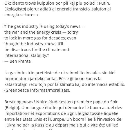
Okcidento trovis kulpulon por pli kaj plu polucii: Putin.
Ekologiistoj ploru: adiaŭ al energia transicio, saluton al
energia sekureco.
“The gas industry is using today’s news —
the war and the energy crisis — to try
to lock in more gas for decades, even
though the industry knows it’ll
be disastrous for the climate and
international stability.”
— Ben Franta
La gasindustrio pretekste de ukrainmilito instalas sin kiel
nepran dum jardekoj ontaj. Eĉ se ĝi bone konas la
katastrofajn rezultojn por la klimato kaj do internacia estabilo.
(Greenpeace informas/moralizas).
Breaking news ! Notre étude est en première page du Soir
[Belgio]. Une longue étude qui démontre le boom actuel des
importations et exportations de #gnl, le gaz fossile liquéfié
entre les Etats Unis et l'Europe. Un boom liée à l'invasion de
l'Ukraine par la Russie au départ mais qui a vite été utilisé