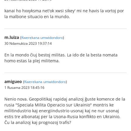
kanai ho hxxyksma net'ok xwsi sikey' mi ne havis la vortoj por
la malbone situacio en la mundo.
m.luiza
(
Kwerekana umwidondoro
)
30 Ndamukiza 2023 19:37:14
En la mondo ĉiuj bestoj militas. La ido de la besta nomata
homo estas la plej militema.
amigueo
(
Kwerekana umwidondoro
)
1 Rusama 2023 18:45:16
Nenio nova. Geopolitikaj rapidaj analizoj ĝuste komence de la
rusia "Speciala Milita Operacio sur Ukrainio" montris ke
militindustrio kaj energiindustrio usonaj kaj ne nur usonaj
estis tre albonataj per la Usona-Rusia konflikto en Ukrainio.
Ĉu la analizoj kaj prognozoj trafis?