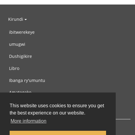
Kirundi
ibitwerekeye
umugwi
Dushigikire
Libro
Ibanga ry'umuntu
Amategeko
Turondere
This website uses cookies to ensure you get
the best experience on our website.
More information