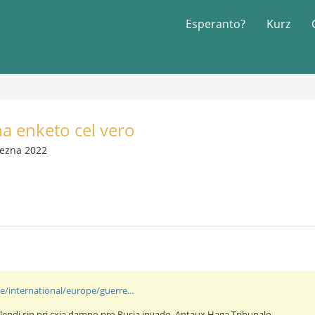
Esperanto?
Kurz
na enketo cel vero
řezna 2022
e/international/europe/guerre...
lendi sin pri cxia damno pro Rusia invado. Antaux Haga Tribunalo.