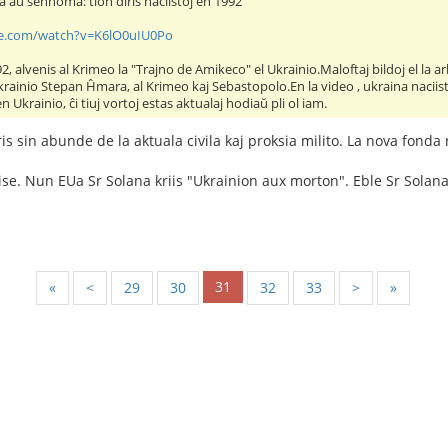
 aŭ senhoma: tion diris naciistoj en 1992"
e.com/watch?v=K6lO0uIU0Po
2, alvenis al Krimeo la "Trajno de Amikeco" el Ukrainio.Maloftaj bildoj el la a
rainio Stepan Ĥmara, al Krimeo kaj Sebastopolo.En la video , ukraina naciisto 
Ukrainio, ĉi tiuj vortoj estas aktualaj hodiaŭ pli ol iam.
is sin abunde de la aktuala civila kaj proksia milito. La nova fonda
n ise. Nun EUa Sr Solana kriis "Ukrainion aux morton". Eble Sr Sola
31
«
<
29
30
32
33
>
»