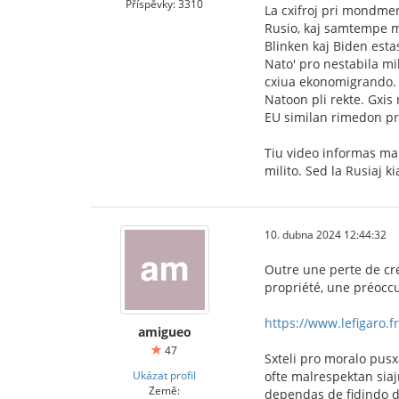
Příspěvky: 3310
La cxifroj pri mondmer
Rusio, kaj samtempe m
Blinken kaj Biden estas 
Nato' pro nestabila mi
cxiua ekonomigrando. C
Natoon pli rekte. Gxis 
EU similan rimedon pri
Tiu video informas mal
milito. Sed la Rusiaj k
10. dubna 2024 12:44:32
Outre une perte de créd
propriété, une préocc
https://www.lefigaro.fr
amigueo
47
Sxteli pro moralo pusx
Ukázat profil
ofte malrespektan sia
Země:
dependas de fidindo d