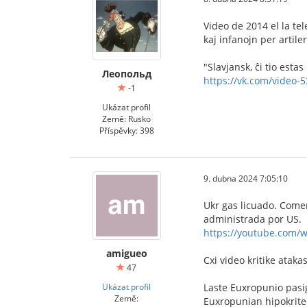
Video de 2014 el la te
kaj infanojn per artiler
"Slavjansk, ĉi tio esta
Леопольд
https://vk.com/video
-1
Ukázat profil
Země: Rusko
Příspěvky: 398
9. dubna 2024 7:05:10
Ukr gas licuado. Comer
administrada por US.
https://youtube.com/
amigueo
Cxi video kritike atak
47
Ukázat profil
Laste Euxropunio pasi
Země:
Euxropunian hipokritec