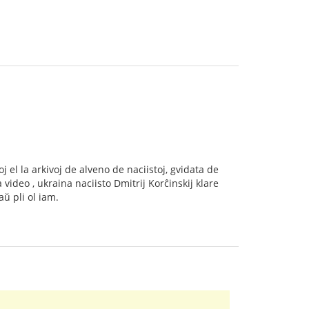
j el la arkivoj de alveno de naciistoj, gvidata de
ideo , ukraina naciisto Dmitrij Korĉinskij klare
aŭ pli ol iam.