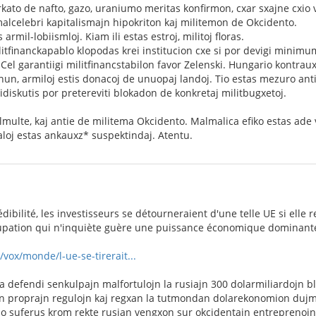
kato de nafto, gazo, uraniumo meritas konfirmon, cxar sxajne cxio 
alcelebri kapitalismajn hipokriton kaj militemon de Okcidento.
armil-lobiismloj. Kiam ili estas estroj, militoj floras.
litfinanckapablo klopodas krei institucion cxe si por devigi mini
el garantiigi militfinancstabilon favor Zelenski. Hungario kontrauxa
nun, armiloj estis donacoj de unuopaj landoj. Tio estas mezuro anti 
diskutis por pretereviti blokadon de konkretaj militbugxetoj.
multe, kaj antie de militema Okcidento. Malmalica efiko estas ade ve
ialoj estas ankauxz* suspektindaj. Atentu.
ibilité, les investisseurs se détourneraient d'une telle UE si elle 
upation qui n'inquiète guère une puissance économique dominant
/vox/monde/l-ue-se-tirerait...
a defendi senkulpajn malfortulojn la rusiajn 300 dolarmiliardojn b
jn proprajn regulojn kaj regxan la tutmondan dolarekonomion dujm
o suferus krom rekte rusian vengxon sur okcidentajn entreprenoj