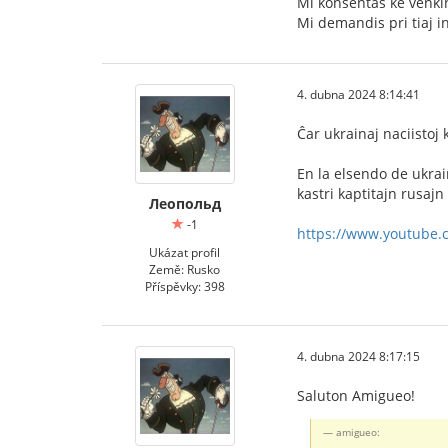
Mi konsentas ke venki
Mi demandis pri tiaj in
4. dubna 2024 8:14:41
Ĉar ukrainaj naciistoj 
En la elsendo de ukrai
kastri kaptitajn rusajn
Леопольд
-1
https://www.youtube
Ukázat profil
Země: Rusko
Příspěvky: 398
4. dubna 2024 8:17:15
Saluton Amigueo!
amigueo: