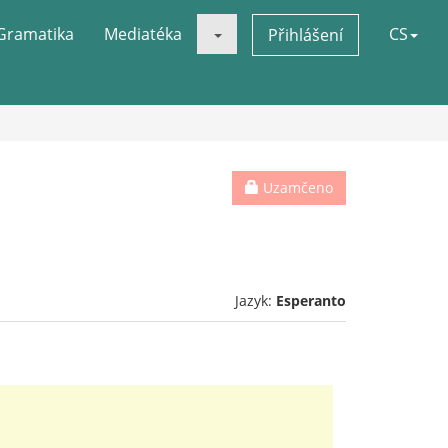
Gramatika
Mediatéka
CS
Přihlášení
Uzamčeno
Jazyk:
Esperanto