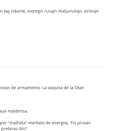
n kaj ridante, mortigis rusajn maljunulojn, virinojn
obistas de armamento. La vaquita de la Otan
a aux maldensa.
 per "malhela" merkato de energioj. Tio pruvas
preteras ilin?