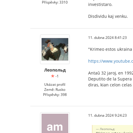
Příspěvky: 3310
investistaro.
Disdividu kaj venku.
11. dubna 2024 8:41:23
"Krimeo estos ukraina 
https://www.youtube
Леопольд
Antaŭ 32 jaroj, en 1992
-1
Deputito de la Supera 
Ukázat profil
diras, kian celon celas
Země: Rusko
Příspěvky: 398
11. dubna 2024 9:24:23
Леопольд: