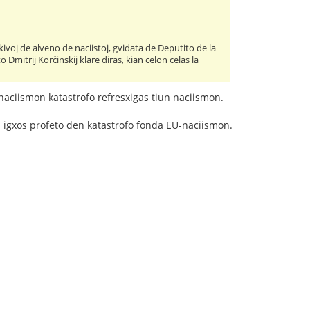
rkivoj de alveno de naciistoj, gvidata de Deputito de la
Dmitrij Korĉinskij klare diras, kian celon celas la
 naciismon katastrofo refresxigas tiun naciismon.
na igxos profeto den katastrofo fonda EU-naciismon.