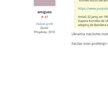
"Krimeo estos ukraina
https://www.youtub
amigueo
Antaŭ 32 jaroj, en 199
47
Supera Konsilio de Uk
Ukázat profil
adeptoj de Bandera en 
Země:
Příspěvky: 3310
Ukrainia naciismo nutr
Facilas trovi profetoj