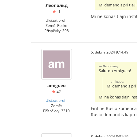
Mi demandis pri tiaj i
Леопольд
-1
Mi ne konas tiajn insti
Ukázat profil
Země: Rusko
Příspěvky: 398
5. dubna 2024 9:14:49
Леопольд:
Saluton Amigueo!
amigueo:
amigueo
Mi demandis pri t
47
Mi ne konas tiajn ins
Ukázat profil
Země:
Finfine Rusio komencas 
Příspěvky: 3310
Rusio demandis kapturo
8. dubna 2024 8:31:19