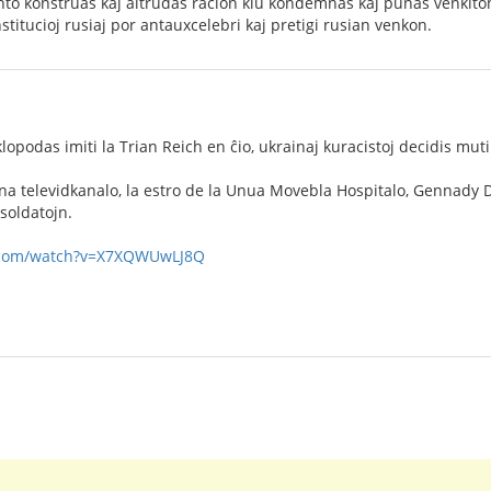
nto konstruas kaj altrudas racion kiu kondemnas kaj punas venkito
stitucioj rusiaj por antauxcelebri kaj pretigi rusian venkon.
klopodas imiti la Trian Reich en ĉio, ukrainaj kuracistoj decidis mutil
na televidkanalo, la estro de la Unua Movebla Hospitalo, Gennady Druz
 soldatojn.
.com/watch?v=X7XQWUwLJ8Q