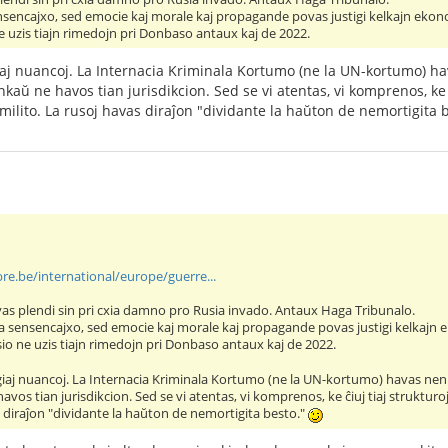
sensencajxo, sed emocie kaj morale kaj propagande povas justigi kelkajn eko
e uzis tiajn rimedojn pri Donbaso antaux kaj de 2022.
giaj nuancoj. La Internacia Kriminala Kortumo (ne la UN-kortumo) ha
nkaŭ ne havos tian jurisdikcion. Sed se vi atentas, vi komprenos, ke ĉ
 milito. La rusoj havas diraĵon "dividante la haŭton de nemortigita 
bre.be/international/europe/guerre...
as plendi sin pri cxia damno pro Rusia invado. Antaux Haga Tribunalo.
ura sensencajxo, sed emocie kaj morale kaj propagande povas justigi kelkaj
io ne uzis tiajn rimedojn pri Donbaso antaux kaj de 2022.
ogiaj nuancoj. La Internacia Kriminala Kortumo (ne la UN-kortumo) havas neniu
vos tian jurisdikcion. Sed se vi atentas, vi komprenos, ke ĉiuj tiaj strukturoj
s diraĵon "dividante la haŭton de nemortigita besto."