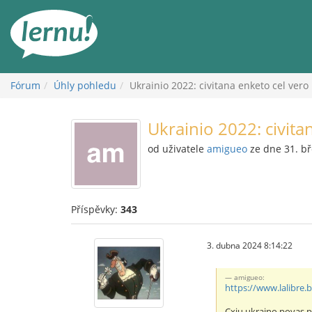
Přejít
k
obsahu
Fórum
Úhly pohledu
Ukrainio 2022: civitana enketo cel vero
Ukrainio 2022: civita
od uživatele
amigueo
ze dne 31. b
Příspěvky:
343
3. dubna 2024 8:14:22
amigueo:
https://www.lalibre.b
Cxiu ukraino povas p