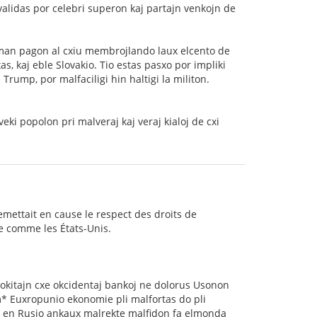
validas por celebri superon kaj partajn venkojn de
muman pagon al cxiu membrojlando laux elcento de
s, kaj eble Slovakio. Tio estas pasxo por impliki
Trump, por malfaciligi hin haltigi la militon.
ki popolon pri malveraj kaj veraj kialoj de cxi
remettait en cause le respect des droits de
e comme les États-Unis.
lokitajn cxe okcidentaj bankoj ne dolorus Usonon
* Euxropunio ekonomie pli malfortas do pli
n en Rusio ankaux malrekte malfidon fa elmonda