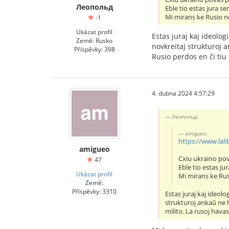
Леопольд
Eble tio estas jura 
Mi mirans ke Rusio n
-1
Ukázat profil
Estas juraj kaj ideolo
Země: Rusko
novkreitaj strukturoj a
Příspěvky: 398
Rusio perdos en ĉi tiu
4. dubna 2024 4:57:29
Леопольд:
amigueo:
https://www.lali
amigueo
Cxiu ukraino pov
47
Eble tio estas j
Ukázat profil
Mi mirans ke Rus
Země:
Příspěvky: 3310
Estas juraj kaj ideol
strukturoj ankaŭ ne ha
milito. La rusoj hava