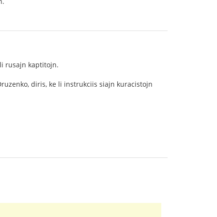
n.
i rusajn kaptitojn.
enko, diris, ke li instrukciis siajn kuracistojn