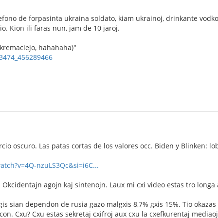
lefono de forpasinta ukraina soldato, kiam ukrainoj, drinkante vodko
io. Kion ili faras nun, jam de 10 jaroj.
s kremaciejo, hahahaha)"
-53474_456289466
cio oscuro. Las patas cortas de los valores occ. Biden y Blinken: l
watch?v=4Q-nzuLS3Qc&si=i6C...
as Okcidentajn agojn kaj sintenojn. Laux mi cxi video estas tro long
gis sian dependon de rusia gazo malgxis 8,7% gxis 15%. Tio okazas
on. Cxu? Cxu estas sekretaj cxifroj aux cxu la cxefkurentaj mediaoj 