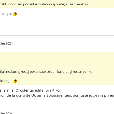
nstitucioj rusiaj por antauxcelebri kaj pretigi rusian venkon.
tuciojn.
 năm 2024
iaj institucioj rusiaj por antauxcelebri kaj pretigi rusian venkon.
tituciojn.
lerni el Okcidentaj edifaj praktikoj.
n de la cxefo de Ukrainia Spionagentejo, por juste jugxi rin pri 
 năm 2024