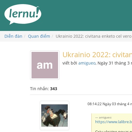
Đi
đến
phần
nội
dung
Diễn đàn
Quan điểm
Ukrainio 2022: civitana enketo cel vero
Ukrainio 2022: civita
viết bởi
amigueo
, Ngày 31 tháng 3
Tin nhắn:
343
08:14:22 Ngày 03 tháng 4
amigueo:
https://www.lalibre.b
Cxiu ukraino povas p