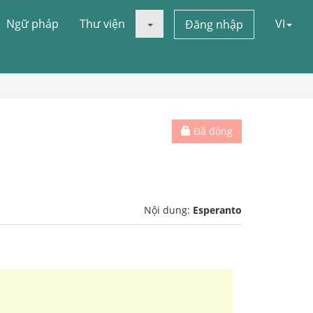
Ngữ pháp
Thư viện
VI
Đăng nhập
Đã đóng
Nội dung:
Esperanto