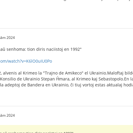
 năm 2024
aŭ senhoma: tion diris naciistoj en 1992"
.com/watch?v=K6lO0uIU0Po
, alvenis al Krimeo la "Trajno de Amikeco" el Ukrainio.Maloftaj bildo
Konsilio de Ukrainio Stepan Ĥmara, al Krimeo kaj Sebastopolo.En la v
 la adeptoj de Bandera en Ukrainio, ĉi tiuj vortoj estas aktualaj hodi
 năm 2024