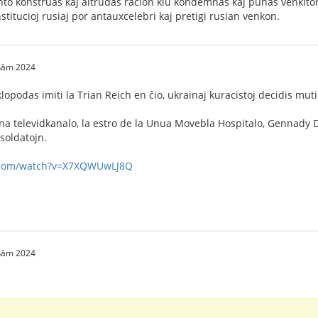
nto konstruas kaj altrudas racion kiu kondemnas kaj punas venkito
stitucioj rusiaj por antauxcelebri kaj pretigi rusian venkon.
 năm 2024
klopodas imiti la Trian Reich en ĉio, ukrainaj kuracistoj decidis mutil
na televidkanalo, la estro de la Unua Movebla Hospitalo, Gennady Druz
 soldatojn.
.com/watch?v=X7XQWUwLJ8Q
 năm 2024