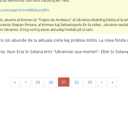
 aŭ senhoma: tion diris naciistoj en 1992"
e.com/watch?v=K6lO0uIU0Po
2, alvenis al Krimeo la "Trajno de Amikeco" el Ukrainio.Maloftaj bildoj el la a
rainio Stepan Ĥmara, al Krimeo kaj Sebastopolo.En la video , ukraina naciisto 
Ukrainio, ĉi tiuj vortoj estas aktualaj hodiaŭ pli ol iam.
is sin abunde de la aktuala civila kaj proksia milito. La nova fonda
n ise. Nun EUa Sr Solana kriis "Ukrainion aux morton". Eble Sr Sola
31
«
<
29
30
32
33
>
»