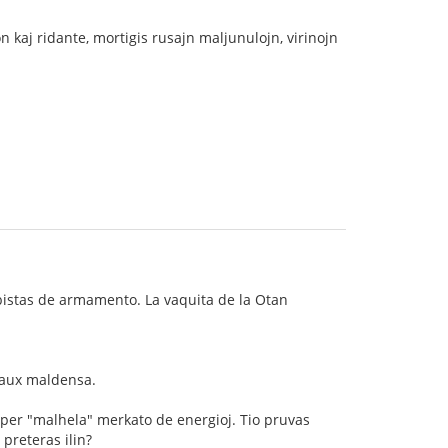
n kaj ridante, mortigis rusajn maljunulojn, virinojn
obistas de armamento. La vaquita de la Otan
a aux maldensa.
 per "malhela" merkato de energioj. Tio pruvas
preteras ilin?