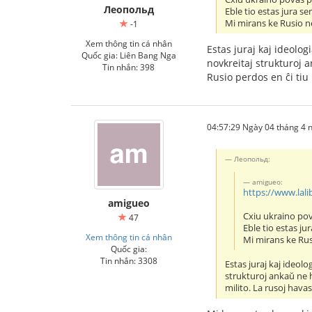
Леопольд
Eble tio estas jura 
Mi mirans ke Rusio n
-1
Xem thông tin cá nhân
Estas juraj kaj ideolo
Quốc gia: Liên Bang Nga
novkreitaj strukturoj a
Tin nhắn: 398
Rusio perdos en ĉi tiu
04:57:29 Ngày 04 tháng 4
Леопольд:
amigueo:
https://www.lali
amigueo
Cxiu ukraino pov
47
Eble tio estas j
Xem thông tin cá nhân
Mi mirans ke Rus
Quốc gia:
Tin nhắn: 3308
Estas juraj kaj ideol
strukturoj ankaŭ ne ha
milito. La rusoj hava