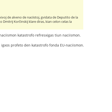
rkivoj de alveno de naciistoj, gvidata de Deputito de la
Dmitrij Korĉinskij klare diras, kian celon celas la
 naciismon katastrofo refresxigas tiun naciismon.
na igxos profeto den katastrofo fonda EU-naciismon.