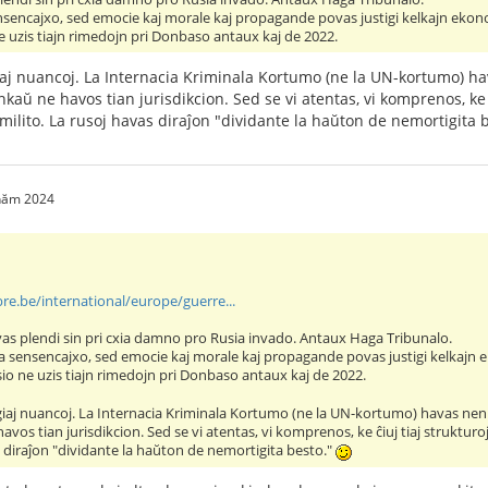
sensencajxo, sed emocie kaj morale kaj propagande povas justigi kelkajn eko
e uzis tiajn rimedojn pri Donbaso antaux kaj de 2022.
giaj nuancoj. La Internacia Kriminala Kortumo (ne la UN-kortumo) ha
nkaŭ ne havos tian jurisdikcion. Sed se vi atentas, vi komprenos, ke ĉ
 milito. La rusoj havas diraĵon "dividante la haŭton de nemortigita 
 năm 2024
bre.be/international/europe/guerre...
as plendi sin pri cxia damno pro Rusia invado. Antaux Haga Tribunalo.
ura sensencajxo, sed emocie kaj morale kaj propagande povas justigi kelkaj
io ne uzis tiajn rimedojn pri Donbaso antaux kaj de 2022.
ogiaj nuancoj. La Internacia Kriminala Kortumo (ne la UN-kortumo) havas neniu
vos tian jurisdikcion. Sed se vi atentas, vi komprenos, ke ĉiuj tiaj strukturoj
s diraĵon "dividante la haŭton de nemortigita besto."