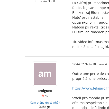
Tin nhắn: 3308
La cxifroj pri mondmer
Rusio, kaj samtempe m
Blinken kaj Biden estas 
Nato' pro nestabila mi
cxiua ekonomigrando. C
Natoon pli rekte. Gxis 
EU similan rimedon pri
Tiu video informas mal
milito. Sed la Rusiaj k
12:44:32 Ngày 10 tháng 4
Outre une perte de créd
propriété, une préocc
https://www.lefigaro.fr
amigueo
47
Sxteli pro moralo pusx
Xem thông tin cá nhân
ofte malrespektan sia
Quốc gia:
dependas de fidindo d