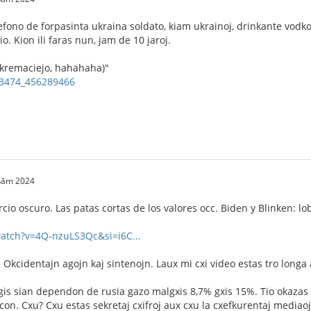
lefono de forpasinta ukraina soldato, kiam ukrainoj, drinkante vodko
io. Kion ili faras nun, jam de 10 jaroj.
s kremaciejo, hahahaha)"
-53474_456289466
 năm 2024
cio oscuro. Las patas cortas de los valores occ. Biden y Blinken: l
watch?v=4Q-nzuLS3Qc&si=i6C...
as Okcidentajn agojn kaj sintenojn. Laux mi cxi video estas tro long
gis sian dependon de rusia gazo malgxis 8,7% gxis 15%. Tio okazas
on. Cxu? Cxu estas sekretaj cxifroj aux cxu la cxefkurentaj mediaoj 