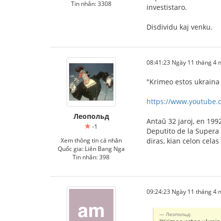
Tin nhắn: 3308
investistaro.
Disdividu kaj venku.
08:41:23 Ngày 11 tháng 4
"Krimeo estos ukraina 
https://www.youtube
Леопольд
Antaŭ 32 jaroj, en 1992
-1
Deputito de la Supera 
Xem thông tin cá nhân
diras, kian celon celas
Quốc gia: Liên Bang Nga
Tin nhắn: 398
09:24:23 Ngày 11 tháng 4
Леопольд: