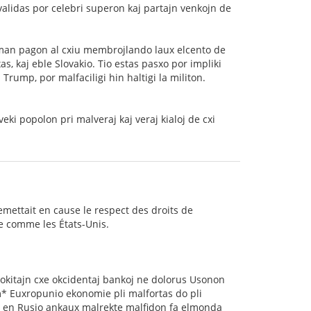
validas por celebri superon kaj partajn venkojn de
muman pagon al cxiu membrojlando laux elcento de
s, kaj eble Slovakio. Tio estas pasxo por impliki
Trump, por malfaciligi hin haltigi la militon.
ki popolon pri malveraj kaj veraj kialoj de cxi
remettait en cause le respect des droits de
e comme les États-Unis.
lokitajn cxe okcidentaj bankoj ne dolorus Usonon
* Euxropunio ekonomie pli malfortas do pli
n en Rusio ankaux malrekte malfidon fa elmonda