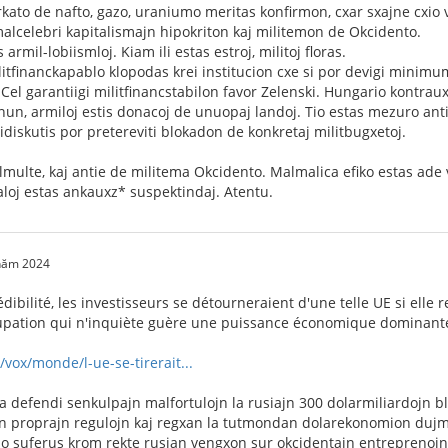
kato de nafto, gazo, uraniumo meritas konfirmon, cxar sxajne cxio 
alcelebri kapitalismajn hipokriton kaj militemon de Okcidento.
armil-lobiismloj. Kiam ili estas estroj, militoj floras.
litfinanckapablo klopodas krei institucion cxe si por devigi mini
el garantiigi militfinancstabilon favor Zelenski. Hungario kontrauxa
nun, armiloj estis donacoj de unuopaj landoj. Tio estas mezuro anti 
diskutis por pretereviti blokadon de konkretaj militbugxetoj.
multe, kaj antie de militema Okcidento. Malmalica efiko estas ade ve
ialoj estas ankauxz* suspektindaj. Atentu.
 năm 2024
ibilité, les investisseurs se détourneraient d'une telle UE si elle 
upation qui n'inquiète guère une puissance économique dominant
/vox/monde/l-ue-se-tirerait...
a defendi senkulpajn malfortulojn la rusiajn 300 dolarmiliardojn b
jn proprajn regulojn kaj regxan la tutmondan dolarekonomion dujm
o suferus krom rekte rusian vengxon sur okcidentajn entreprenoj