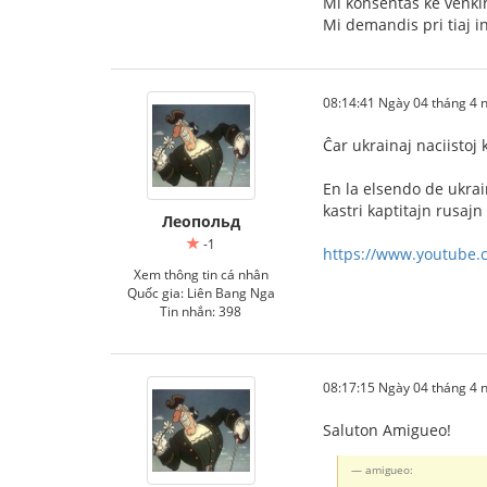
Mi konsentas ke venki
Mi demandis pri tiaj in
08:14:41 Ngày 04 tháng 4
Ĉar ukrainaj naciistoj 
En la elsendo de ukrai
kastri kaptitajn rusajn
Леопольд
-1
https://www.youtube
Xem thông tin cá nhân
Quốc gia: Liên Bang Nga
Tin nhắn: 398
08:17:15 Ngày 04 tháng 4
Saluton Amigueo!
amigueo: