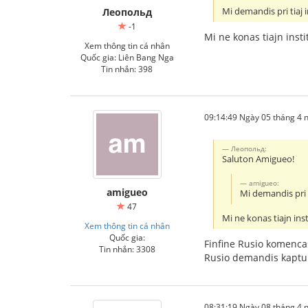
Mi demandis pri tiaj i
Леопольд
-1
Mi ne konas tiajn insti
Xem thông tin cá nhân
Quốc gia: Liên Bang Nga
Tin nhắn: 398
09:14:49 Ngày 05 tháng 4
Леопольд:
Saluton Amigueo!
amigueo:
amigueo
Mi demandis pri t
47
Mi ne konas tiajn ins
Xem thông tin cá nhân
Quốc gia:
Finfine Rusio komencas 
Tin nhắn: 3308
Rusio demandis kapturo
08:31:19 Ngày 08 tháng 4