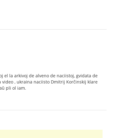
j el la arkivoj de alveno de naciistoj, gvidata de
ideo , ukraina naciisto Dmitrij Korĉinskij klare
aŭ pli ol iam.