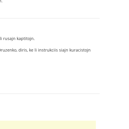
n.
i rusajn kaptitojn.
enko, diris, ke li instrukciis siajn kuracistojn