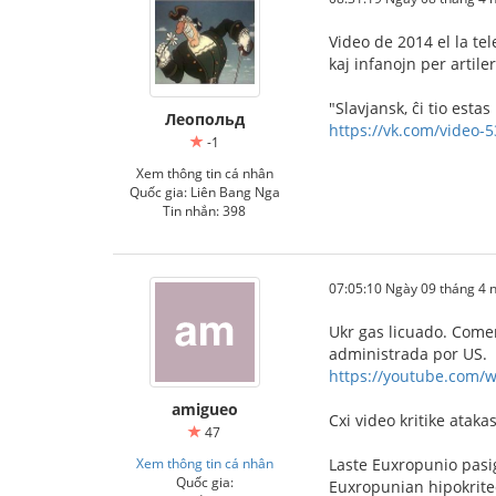
Video de 2014 el la te
kaj infanojn per artiler
"Slavjansk, ĉi tio esta
Леопольд
https://vk.com/video
-1
Xem thông tin cá nhân
Quốc gia: Liên Bang Nga
Tin nhắn: 398
07:05:10 Ngày 09 tháng 4
Ukr gas licuado. Comer
administrada por US.
https://youtube.com/
amigueo
Cxi video kritike atak
47
Xem thông tin cá nhân
Laste Euxropunio pasi
Quốc gia:
Euxropunian hipokritec