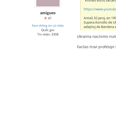
"Krimeo estos ukraina
https://www.youtub
amigueo
Antaŭ 32 jaroj, en 199
47
Supera Konsilio de Uk
Xem thông tin cá nhân
adeptoj de Bandera en 
Quốc gia:
Tin nhắn: 3308
Ukrainia naciismo nutr
Facilas trovi profetoj