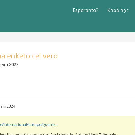
Esperanto?
Khoá học
na enketo cel vero
 năm 2022
 năm 2024
e/international/europe/guerre...
lendi sin pri cxia damno pro Rusia invado. Antaux Haga Tribunalo.