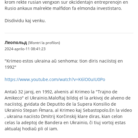
krom rekte rusian vengxon sur okcidentajn entreprenojn en
Rusio ankaux malrekte malfidon fa elmonda investistaro.
Disdividu kaj venku.
Леопольд
(Montri la profilon)
2024-aprilo-11 08:41:23
"Krimeo estos ukraina aŭ senhoma: tion diris naciistoj en
1992"
https://www.youtube.com/watch?v=K6lO0uIU0Po
Antaŭ 32 jaroj, en 1992, alvenis al Krimeo la "Trajno de
Amikeco" el Ukrainio.Maloftaj bildoj el la arkivoj de alveno de
naciistoj, gvidata de Deputito de la Supera Konsilio de
Ukrainio Stepan Ĥmara, al Krimeo kaj Sebastopolo.En la video
, ukraina naciisto Dmitrij Korĉinskij klare diras, kian celon
celas la adeptoj de Bandera en Ukrainio, ĉi tiuj vortoj estas
aktualaj hodiaŭ pli ol iam.