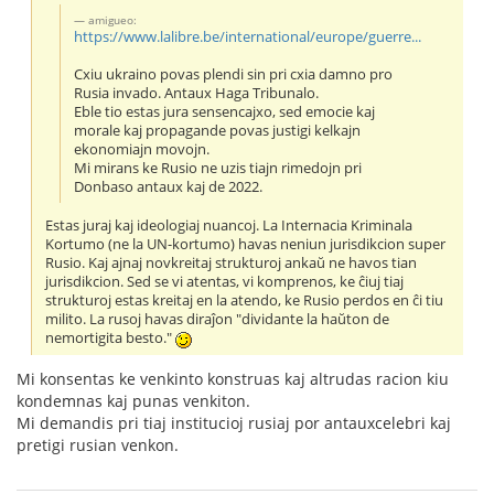
amigueo:
https://www.lalibre.be/international/europe/guerre...
Cxiu ukraino povas plendi sin pri cxia damno pro
Rusia invado. Antaux Haga Tribunalo.
Eble tio estas jura sensencajxo, sed emocie kaj
morale kaj propagande povas justigi kelkajn
ekonomiajn movojn.
Mi mirans ke Rusio ne uzis tiajn rimedojn pri
Donbaso antaux kaj de 2022.
Estas juraj kaj ideologiaj nuancoj. La Internacia Kriminala
Kortumo (ne la UN-kortumo) havas neniun jurisdikcion super
Rusio. Kaj ajnaj novkreitaj strukturoj ankaŭ ne havos tian
jurisdikcion. Sed se vi atentas, vi komprenos, ke ĉiuj tiaj
strukturoj estas kreitaj en la atendo, ke Rusio perdos en ĉi tiu
milito. La rusoj havas diraĵon "dividante la haŭton de
nemortigita besto."
Mi konsentas ke venkinto konstruas kaj altrudas racion kiu
kondemnas kaj punas venkiton.
Mi demandis pri tiaj institucioj rusiaj por antauxcelebri kaj
pretigi rusian venkon.