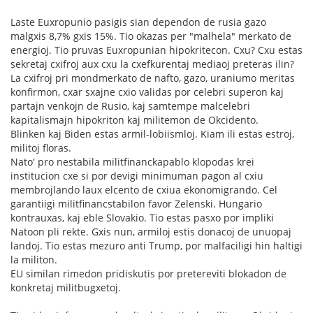
Laste Euxropunio pasigis sian dependon de rusia gazo
malgxis 8,7% gxis 15%. Tio okazas per "malhela" merkato de
energioj. Tio pruvas Euxropunian hipokritecon. Cxu? Cxu estas
sekretaj cxifroj aux cxu la cxefkurentaj mediaoj preteras ilin?
La cxifroj pri mondmerkato de nafto, gazo, uraniumo meritas
konfirmon, cxar sxajne cxio validas por celebri superon kaj
partajn venkojn de Rusio, kaj samtempe malcelebri
kapitalismajn hipokriton kaj militemon de Okcidento.
Blinken kaj Biden estas armil-lobiismloj. Kiam ili estas estroj,
militoj floras.
Nato' pro nestabila militfinanckapablo klopodas krei
institucion cxe si por devigi minimuman pagon al cxiu
membrojlando laux elcento de cxiua ekonomigrando. Cel
garantiigi militfinancstabilon favor Zelenski. Hungario
kontrauxas, kaj eble Slovakio. Tio estas pasxo por impliki
Natoon pli rekte. Gxis nun, armiloj estis donacoj de unuopaj
landoj. Tio estas mezuro anti Trump, por malfaciligi hin haltigi
la militon.
EU similan rimedon pridiskutis por pretereviti blokadon de
konkretaj militbugxetoj.