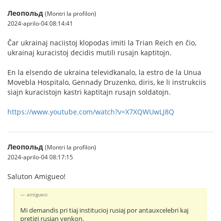
Леопольд
(Montri la profilon)
2024-aprilo-04 08:14:41
Ĉar ukrainaj naciistoj klopodas imiti la Trian Reich en ĉio,
ukrainaj kuracistoj decidis mutili rusajn kaptitojn.
En la elsendo de ukraina televidkanalo, la estro de la Unua
Movebla Hospitalo, Gennady Druzenko, diris, ke li instrukciis
siajn kuracistojn kastri kaptitajn rusajn soldatojn.
https://www.youtube.com/watch?v=X7XQWUwLJ8Q
Леопольд
(Montri la profilon)
2024-aprilo-04 08:17:15
Saluton Amigueo!
amigueo:
Mi demandis pri tiaj institucioj rusiaj por antauxcelebri kaj
pretigi rusian venkon.