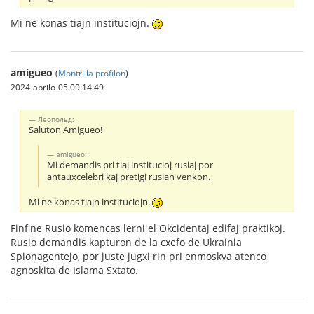
Mi ne konas tiajn instituciojn.
amigueo
(
Montri la profilon
)
2024-aprilo-05 09:14:49
Леопольд:
Saluton Amigueo!
amigueo:
Mi demandis pri tiaj institucioj rusiaj por
antauxcelebri kaj pretigi rusian venkon.
Mi ne konas tiajn instituciojn.
Finfine Rusio komencas lerni el Okcidentaj edifaj praktikoj.
Rusio demandis kapturon de la cxefo de Ukrainia
Spionagentejo, por juste jugxi rin pri enmoskva atenco
agnoskita de Islama Sxtato.