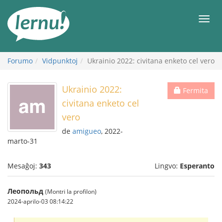
Al
la
Men
enhavo
Forumo
Vidpunktoj
Ukrainio 2022: civitana enketo cel vero
Ukrainio 2022:
Fermita
civitana enketo cel
vero
de
amigueo
, 2022-
marto-31
Mesaĝoj:
343
Lingvo:
Esperanto
Леопольд
(Montri la profilon)
2024-aprilo-03 08:14:22