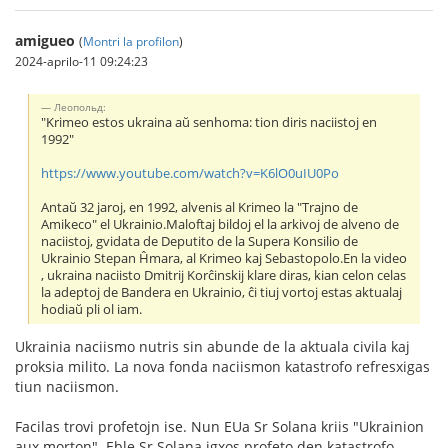
amigueo
(
Montri la profilon
)
2024-aprilo-11 09:24:23
Леопольд:
"Krimeo estos ukraina aŭ senhoma: tion diris naciistoj en
1992"
https://www.youtube.com/watch?v=K6lO0uIU0Po
Antaŭ 32 jaroj, en 1992, alvenis al Krimeo la "Trajno de
Amikeco" el Ukrainio.Maloftaj bildoj el la arkivoj de alveno de
naciistoj, gvidata de Deputito de la Supera Konsilio de
Ukrainio Stepan Ĥmara, al Krimeo kaj Sebastopolo.En la video
, ukraina naciisto Dmitrij Korĉinskij klare diras, kian celon celas
la adeptoj de Bandera en Ukrainio, ĉi tiuj vortoj estas aktualaj
hodiaŭ pli ol iam.
Ukrainia naciismo nutris sin abunde de la aktuala civila kaj
proksia milito. La nova fonda naciismon katastrofo refresxigas
tiun naciismon.
Facilas trovi profetojn ise. Nun EUa Sr Solana kriis "Ukrainion
aux morton". Eble Sr Solana igxos profeto den katastrofo