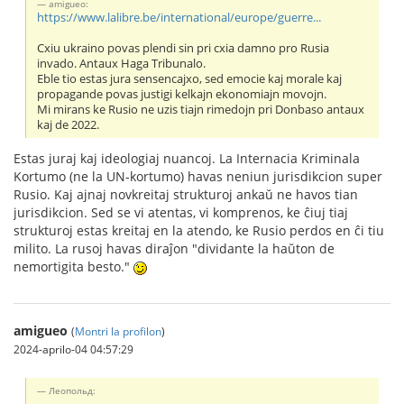
amigueo:
https://www.lalibre.be/international/europe/guerre...
Cxiu ukraino povas plendi sin pri cxia damno pro Rusia
invado. Antaux Haga Tribunalo.
Eble tio estas jura sensencajxo, sed emocie kaj morale kaj
propagande povas justigi kelkajn ekonomiajn movojn.
Mi mirans ke Rusio ne uzis tiajn rimedojn pri Donbaso antaux
kaj de 2022.
Estas juraj kaj ideologiaj nuancoj. La Internacia Kriminala
Kortumo (ne la UN-kortumo) havas neniun jurisdikcion super
Rusio. Kaj ajnaj novkreitaj strukturoj ankaŭ ne havos tian
jurisdikcion. Sed se vi atentas, vi komprenos, ke ĉiuj tiaj
strukturoj estas kreitaj en la atendo, ke Rusio perdos en ĉi tiu
milito. La rusoj havas diraĵon "dividante la haŭton de
nemortigita besto."
amigueo
(
Montri la profilon
)
2024-aprilo-04 04:57:29
Леопольд: