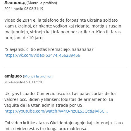
Леопольд
(Montri la profilon)
2024-aprilo-08 08:31:19
Video de 2014 el la telefono de forpasinta ukraina soldato,
kiam ukrainoj, drinkante vodkon kaj ridante, mortigis rusajn
maljunulojn, virinojn kaj infanojn per artilerio. Kion ili faras
nun, jam de 10 jaroj.
"Slavjansk, ĉi tio estas kremaciejo, hahahaha)"
https://vk.com/video-53474_456289466
amigueo
(
Montri la profilon
)
2024-aprilo-09 07:05:10
Ukr gas licuado. Comercio oscuro. Las patas cortas de los
valores occ. Biden y Blinken: lobistas de armamento. La
vaquita de la Otan administrada por US.
https://youtube.com/watch?v=4Q-nzuLS3Qc&si=i6C...
Cxi video kritike atakas Okcidentajn agojn kaj sintenojn. Laux
mi cxi video estas tro longa aux maldensa.