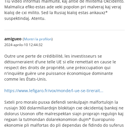
Tiu video informas malmulte, kaj antie de militema Okcidento.
Malmalica efiko estas ade veki popolon pri malveraj kaj veraj
kialoj de cxi milito. Sed la Rusiaj kialoj estas ankauxz*
suspektindaj. Atentu.
amigueo
(
Montri la profilon
)
2024-aprilo-10 12:44:32
Outre une perte de crédibilité, les investisseurs se
détourneraient d'une telle UE si elle remettait en cause le
respect des droits de propriété, une préoccupation qui
n'inquiète guère une puissance économique dominante
comme les États-Unis.
https://www.lefigaro.fr/vox/monde/l-ue-se-tirerait...
Sxteli pro moralo pusxa defendi senkulpajn malfortulojn la
rusiajn 300 dolarmiliardojn blokitajn cxe okcidentaj bankoj ne
dolorus Usonon ofte malrespektan siajn proprajn regulojn kaj
regxan la tutmondan dolarekonomion dujm* Euxropunio
ekonomie pli malfortas do pli dependas de fidindo do suferus