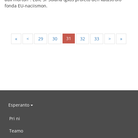
fonda EU-naciismon.
31
«
<
29
30
32
33
>
»
Esperanto
Pri ni
Teamo