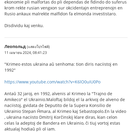
ekonomie pli malfortas do pli dependas de fidindo do suferus
krom rekte rusian vengxon sur okcidentajn entreprenojn en
Rusio ankaux malrekte malfidon fa elmonda investistaro.
Disdividu kaj venku.
Леопольд
(แสดงโปรไฟล์)
11 เมษายน 2024, 08:41:23
"Krimeo estos ukraina aŭ senhoma: tion diris naciistoj en
1992"
https://www.youtube.com/watch?v=K6lO0uIU0Po
Antaŭ 32 jaroj, en 1992, alvenis al Krimeo la "Trajno de
Amikeco" el Ukrainio.Maloftaj bildoj el la arkivoj de alveno de
naciistoj, gvidata de Deputito de la Supera Konsilio de
Ukrainio Stepan Ĥmara, al Krimeo kaj Sebastopolo.En la video
, ukraina naciisto Dmitrij Korĉinskij klare diras, kian celon
celas la adeptoj de Bandera en Ukrainio, ĉi tiuj vortoj estas
aktualaj hodiaŭ pli ol iam.