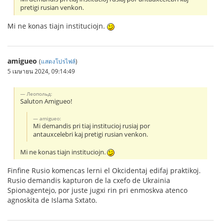
pretigi rusian venkon.
Mi ne konas tiajn instituciojn.
amigueo
(
แสดงโปรไฟล์
)
5 เมษายน 2024, 09:14:49
Леопольд:
Saluton Amigueo!
amigueo:
Mi demandis pri tiaj institucioj rusiaj por
antauxcelebri kaj pretigi rusian venkon.
Mi ne konas tiajn instituciojn.
Finfine Rusio komencas lerni el Okcidentaj edifaj praktikoj.
Rusio demandis kapturon de la cxefo de Ukrainia
Spionagentejo, por juste jugxi rin pri enmoskva atenco
agnoskita de Islama Sxtato.