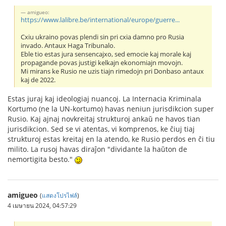
amigueo:
https://www.lalibre.be/international/europe/guerre...
Cxiu ukraino povas plendi sin pri cxia damno pro Rusia
invado. Antaux Haga Tribunalo.
Eble tio estas jura sensencajxo, sed emocie kaj morale kaj
propagande povas justigi kelkajn ekonomiajn movojn.
Mi mirans ke Rusio ne uzis tiajn rimedojn pri Donbaso antaux
kaj de 2022.
Estas juraj kaj ideologiaj nuancoj. La Internacia Kriminala
Kortumo (ne la UN-kortumo) havas neniun jurisdikcion super
Rusio. Kaj ajnaj novkreitaj strukturoj ankaŭ ne havos tian
jurisdikcion. Sed se vi atentas, vi komprenos, ke ĉiuj tiaj
strukturoj estas kreitaj en la atendo, ke Rusio perdos en ĉi tiu
milito. La rusoj havas diraĵon "dividante la haŭton de
nemortigita besto."
amigueo
(
แสดงโปรไฟล์
)
4 เมษายน 2024, 04:57:29