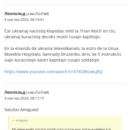
Леопольд
(แสดงโปรไฟล์)
4 เมษายน 2024, 08:14:41
Ĉar ukrainaj naciistoj klopodas imiti la Trian Reich en ĉio,
ukrainaj kuracistoj decidis mutili rusajn kaptitojn.
En la elsendo de ukraina televidkanalo, la estro de la Unua
Movebla Hospitalo, Gennady Druzenko, diris, ke li instrukciis
siajn kuracistojn kastri kaptitajn rusajn soldatojn.
https://www.youtube.com/watch?v=X7XQWUwLJ8Q
Леопольд
(แสดงโปรไฟล์)
4 เมษายน 2024, 08:17:15
Saluton Amigueo!
amigueo:
Mi demandis pri tiaj institucioj rusiaj por antauxcelebri kaj