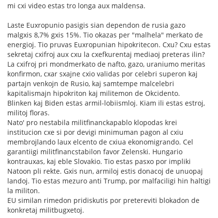
mi cxi video estas tro longa aux maldensa.
Laste Euxropunio pasigis sian dependon de rusia gazo
malgxis 8,7% gxis 15%. Tio okazas per "malhela" merkato de
energioj. Tio pruvas Euxropunian hipokritecon. Cxu? Cxu estas
sekretaj cxifroj aux cxu la cxefkurentaj mediaoj preteras ilin?
La cxifroj pri mondmerkato de nafto, gazo, uraniumo meritas
konfirmon, cxar sxajne cxio validas por celebri superon kaj
partajn venkojn de Rusio, kaj samtempe malcelebri
kapitalismajn hipokriton kaj militemon de Okcidento.
Blinken kaj Biden estas armil-lobiismloj. Kiam ili estas estroj,
militoj floras.
Nato' pro nestabila militfinanckapablo klopodas krei
institucion cxe si por devigi minimuman pagon al cxiu
membrojlando laux elcento de cxiua ekonomigrando. Cel
garantiigi militfinancstabilon favor Zelenski. Hungario
kontrauxas, kaj eble Slovakio. Tio estas pasxo por impliki
Natoon pli rekte. Gxis nun, armiloj estis donacoj de unuopaj
landoj. Tio estas mezuro anti Trump, por malfaciligi hin haltigi
la militon.
EU similan rimedon pridiskutis por pretereviti blokadon de
konkretaj militbugxetoj.