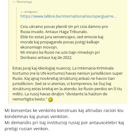
Леопольд:
amigueo:
https://www.lalibre.be/international/europe/guerre...
Cxiu ukraino povas plendi sin pri cxia damno pro
Rusia invado. Antaux Haga Tribunalo.
Eble tio estas jura sensencajxo, sed emocie kaj
morale kaj propagande povas justigi kelkajn
ekonomiajn movojn.
Mi mirans ke Rusio ne uzis tiajn rimedojn pri
Donbaso antaux kaj de 2022.
Estas juraj kaj ideologiaj nuancoj. La Internacia Kriminala
Kortumo (ne la UN-kortumo) havas neniun jurisdikcion super
Rusio. Kaj ajnaj novkreitaj strukturoj ankaŭ ne havos tian
jurisdikcion. Sed se vi atentas, vi komprenos, ke ĉiuj tiaj
strukturoj estas kreitaj en la atendo, ke Rusio perdos en ĉi tiu
milito. La rusoj havas diraĵon "dividante la haŭton de
nemortigita besto."
Mi konsentas ke venkinto konstruas kaj altrudas racion kiu
kondemnas kaj punas venkiton.
Mi demandis pri tiaj institucioj rusiaj por antauxcelebri kaj
pretigi rusian venkon.