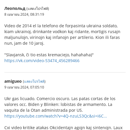
Леопольд
(แสดงโปรไฟล์)
8 เมษายน 2024, 08:31:19
Video de 2014 el la telefono de forpasinta ukraina soldato,
kiam ukrainoj, drinkante vodkon kaj ridante, mortigis rusajn
maljunulojn, virinojn kaj infanojn per artilerio. Kion ili faras
nun, jam de 10 jaroj.
"Slavjansk, ĉi tio estas kremaciejo, hahahaha)"
https://vk.com/video-53474_456289466
amigueo
(
แสดงโปรไฟล์
)
9 เมษายน 2024, 07:05:10
Ukr gas licuado. Comercio oscuro. Las patas cortas de los
valores occ. Biden y Blinken: lobistas de armamento. La
vaquita de la Otan administrada por US.
https://youtube.com/watch?v=4Q-nzuLS3Qc&si=i6C...
Cxi video kritike atakas Okcidentajn agojn kaj sintenojn. Laux