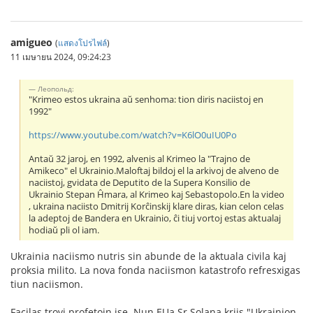
amigueo
(
แสดงโปรไฟล์
)
11 เมษายน 2024, 09:24:23
Леопольд:
"Krimeo estos ukraina aŭ senhoma: tion diris naciistoj en
1992"
https://www.youtube.com/watch?v=K6lO0uIU0Po
Antaŭ 32 jaroj, en 1992, alvenis al Krimeo la "Trajno de
Amikeco" el Ukrainio.Maloftaj bildoj el la arkivoj de alveno de
naciistoj, gvidata de Deputito de la Supera Konsilio de
Ukrainio Stepan Ĥmara, al Krimeo kaj Sebastopolo.En la video
, ukraina naciisto Dmitrij Korĉinskij klare diras, kian celon celas
la adeptoj de Bandera en Ukrainio, ĉi tiuj vortoj estas aktualaj
hodiaŭ pli ol iam.
Ukrainia naciismo nutris sin abunde de la aktuala civila kaj
proksia milito. La nova fonda naciismon katastrofo refresxigas
tiun naciismon.
Facilas trovi profetojn ise. Nun EUa Sr Solana kriis "Ukrainion