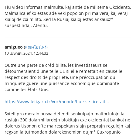
Tiu video informas malmulte, kaj antie de militema Okcidento.
Malmalica efiko estas ade veki popolon pri malveraj kaj veraj
kialoj de cxi milito. Sed la Rusiaj kialoj estas ankauxz*
suspektindaj. Atentu.
amigueo
(
แสดงโปรไฟล์
)
10 เมษายน 2024, 12:44:32
Outre une perte de crédibilité, les investisseurs se
détourneraient d'une telle UE si elle remettait en cause le
respect des droits de propriété, une préoccupation qui
n'inquiète guère une puissance économique dominante
comme les États-Unis.
https://www.lefigaro.fr/vox/monde/l-ue-se-tirerait...
Sxteli pro moralo pusxa defendi senkulpajn malfortulojn la
rusiajn 300 dolarmiliardojn blokitajn cxe okcidentaj bankoj ne
dolorus Usonon ofte malrespektan siajn proprajn regulojn kaj
regxan la tutmondan dolarekonomion dujm* Euxropunio