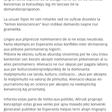
koncernas la Konsultejo, kqj mi lancxas tie la
demandon/proponon.
La unuan fojon mi iom rimarkis sed ne suficxe disvolvis la
"temon konosciencan" kiun indikas demando sxajne nur
gramatika.
Lingvo aux pliprecize nommaniero de io ne estas neuxtrala.
Fama ekzemplo en Esperanto estas konflikto inter dirmanieroj
aux plibone pensmanieroj li/gxi/ri.
Plibone ke ekzistu suficxe abundaj sinonimoj por ke cxiu trovu
kontenton sen bezoni akcepti nommanieron plikonvenan al iu
alies pensmaniero. Alienacio ne nur okazas per pagata laboro,
aux per kulturo/valoroj/vidpunktoj de la dominanta
malplejmulto cxe lando, kulturo, civilizacio... (Aux per akcepto
fa malplimulto na valoroj de plimulto). Alienacio okazas en
jxurnalismo kaj en scienco per akcepto na neeksplicitaj
konvencioj kaj prioritatoj.
Informo estas parto de milito-aux-politiko. Altrudi proprajn
konceptojn estas grava venko por ajna movado (ekz konvenki
ĝeneralan publikon ke Esperanto helpas lerni aliajn lingvojn).