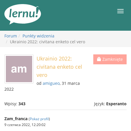
Więcej
Men
Forum
Punkty widzenia
Ukrainio 2022: civitana enketo cel vero
Ukrainio 2022:
Zamknięte
civitana enketo cel
vero
od
amigueo
, 31 marca
2022
Wpisy:
343
Język:
Esperanto
Zam_franca
(
Pokaż profil
)
9 czerwca 2022, 12:20:02