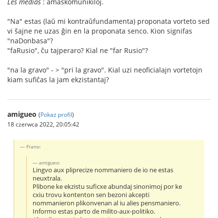
Les médias
: amaskomunikiloj.
"Na" estas (laŭ mi kontraŭfundamenta) proponata vorteto sed
vi ŝajne ne uzas ĝin en la proponata senco. Kion signifas
"naDonbasa"?
"faRusio", ĉu tajperaro? Kial ne "far Rusio"?
"na la gravo" - > "pri la gravo". Kial uzi neoficialajn vortetojn
kiam sufiĉas la jam ekzistantaj?
amigueo
(
Pokaż profil
)
18 czerwca 2022, 20:05:42
Frano:
amigueo:
Lingvo aux pliprecize nommaniero de io ne estas
neuxtrala.
Plibone ke ekzistu suficxe abundaj sinonimoj por ke
cxiu trovu kontenton sen bezoni akcepti
nommanieron plikonvenan al iu alies pensmaniero.
Informo estas parto de milito-aux-politiko.