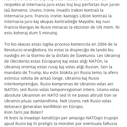
respekto al internacia juro estas tiuj kiuj perfortas tiun juron
laŭ konveno. Usono, ironie, invadis Irakon kontraŭ la
internacia juro. Francio, ironie, kaosigis Libion kontraŭ la
internacia juro kaj okupas kontraŭleĝe Mayotte, kaj nun
Francio klarigas ke Rusio minacas la ekziston de UN mem. Ni
estu koheraj dum 5 minutoj.
Tio kio okazas estas logika proceso komencita en 2004 de la
Revolucio oranĝkolora, tio estas la dispieciĝo de lando kiu
naskiĝis en la ŝtormo de la disfalo de Ŝovetunio. Les Ukrainoj
de Okcidento estas Eŭropanoj kaj volas aliĝi NATOn, la
Ukrainoj orientaj estas rusaj kaj volas aliĝi Rusion. Sen la
mandato de Trump, kiu estis blokita pri Rusia temo, la afero
estintus solvita de antaŭ longe. Ukrainio kaj Rusio
interkompreniĝas. Rusio komprenas ke Ukrainio volas ani
NATOn, sed Rusio volas tamponregionon intere. Usono volas
absolute Ukrainion en NATO sed ili ne povas altrudi tion se
Ukrainio pluas samlandlima. Nek Usono, nek Rusio volas
detonacii ĝeneralan konflikton en Eŭropo.
Kion faris Joe Biden?
Hi kreis la invadajn kondiĉojn per amasigo NATOajn trupojn
apud Rusio kaj hi pretigis la mondon por eventuala faRusia