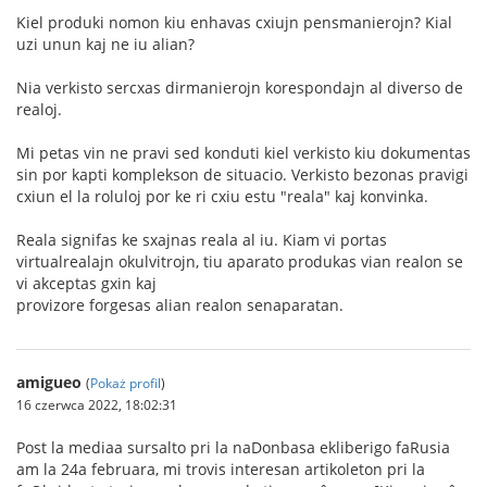
Kiel produki nomon kiu enhavas cxiujn pensmanierojn? Kial
uzi unun kaj ne iu alian?
Nia verkisto sercxas dirmanierojn korespondajn al diverso de
realoj.
Mi petas vin ne pravi sed konduti kiel verkisto kiu dokumentas
sin por kapti komplekson de situacio. Verkisto bezonas pravigi
cxiun el la roluloj por ke ri cxiu estu "reala" kaj konvinka.
Reala signifas ke sxajnas reala al iu. Kiam vi portas
virtualrealajn okulvitrojn, tiu aparato produkas vian realon se
vi akceptas gxin kaj
provizore forgesas alian realon senaparatan.
amigueo
(
Pokaż profil
)
16 czerwca 2022, 18:02:31
Post la mediaa sursalto pri la naDonbasa ekliberigo faRusia
am la 24a februara, mi trovis interesan artikoleton pri la