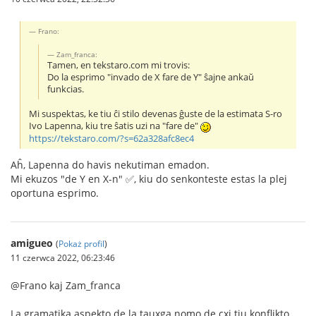
Frano:
Zam_franca:
Tamen, en tekstaro.com mi trovis:
Do la esprimo "invado de X fare de Y" ŝajne ankaŭ
funkcias.
Mi suspektas, ke tiu ĉi stilo devenas ĝuste de la estimata S-ro
Ivo Lapenna, kiu tre ŝatis uzi na "fare de"
https://tekstaro.com/?s=62a328afc8ec4
Aĥ, Lapenna do havis nekutiman emadon.
Mi ekuzos "de Y en X-n" ✅, kiu do senkonteste estas la plej
oportuna esprimo.
amigueo
(
Pokaż profil
)
11 czerwca 2022, 06:23:46
@Frano kaj Zam_franca
La gramatika aspekto de la tauxga nomo de cxi tiu konflikto