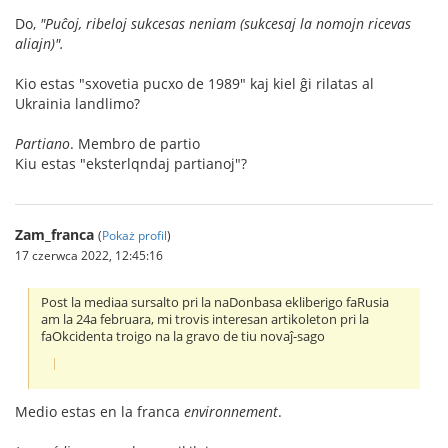
Do,
"Puĉoj, ribeloj sukcesas neniam (sukcesaj la nomojn ricevas
aliajn)".
Kio estas "sxovetia pucxo de 1989" kaj kiel ĝi rilatas al
Ukrainia landlimo?
Partiano
. Membro de partio
Kiu estas "eksterlqndaj partianoj"?
Zam_franca
(
Pokaż profil
)
17 czerwca 2022, 12:45:16
Post la mediaa sursalto pri la naDonbasa ekliberigo faRusia
am la 24a februara, mi trovis interesan artikoleton pri la
faOkcidenta troigo na la gravo de tiu novaĵ-sago
Medio estas en la franca
environnement
.