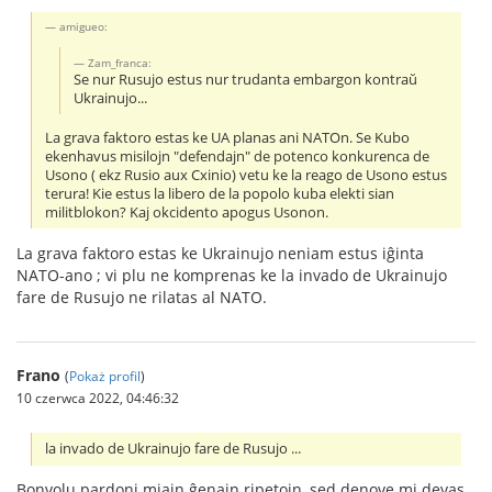
amigueo:
Zam_franca:
Se nur Rusujo estus nur trudanta embargon kontraŭ
Ukrainujo...
La grava faktoro estas ke UA planas ani NATOn. Se Kubo
ekenhavus misilojn "defendajn" de potenco konkurenca de
Usono ( ekz Rusio aux Cxinio) vetu ke la reago de Usono estus
terura! Kie estus la libero de la popolo kuba elekti sian
militblokon? Kaj okcidento apogus Usonon.
La grava faktoro estas ke Ukrainujo neniam estus iĝinta
NATO-ano ; vi plu ne komprenas ke la invado de Ukrainujo
fare de Rusujo ne rilatas al NATO.
Frano
(
Pokaż profil
)
10 czerwca 2022, 04:46:32
la invado de Ukrainujo fare de Rusujo ...
Bonvolu pardoni miajn ĝenajn ripetojn, sed denove mi devas