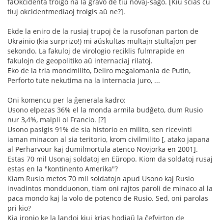
faOkcidenta troigo na la gravo de tiu novaĵ-sago. [Kiu scias ĉu
tiuj okcidentmediaoj troigis aŭ ne?].
Ekde la eniro de la rusiaj trupoj ĉe la rusofonan parton de
Ukrainio (kia surprizo!) mi aŭskultas multajn stultaĵon per
sekondo. La fakuloj de virologio reciklis fulmrapide en
fakulojn de geopolitiko aŭ internaciaj rilatoj.
Eko de la tria mondmilito, Deliro megalomania de Putin,
Perforto tute nekutima na la internacia juro, ...
Oni komencu per la ĝenerala kadro:
Usono elpezas 36% el la monda armila budĝeto, dum Rusio
nur 3,4%, malpli ol Francio. [?]
Usono pasigis 91% de sia historio en milito, sen ricevinti
iaman minacon al sia teritorio, krom civilmilito [, atako japana
al Perharvour kaj dumilmortula atenco Novjorka en 2001].
Estas 70 mil Usonaj soldatoj en Eŭropo. Kiom da soldatoj rusaj
estas en la "kontinento Amerika"?
Kiam Rusio metos 70 mil soldatojn apud Usono kaj Rusio
invadintos mondduonon, tiam oni rajtos paroli de minaco al la
paca mondo kaj la volo de potenco de Rusio. Sed, oni parolas
pri kio?
Kia ironio ke la landoj kiuj krias hodiaŭ la ĉefvirton de