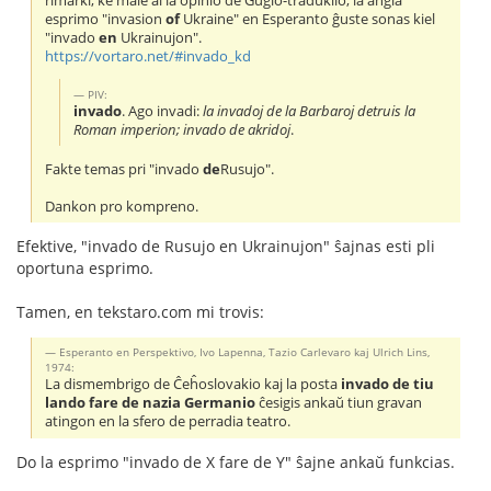
rimarki, ke male al la opinio de Guglo-tradukilo, la angla
esprimo "invasion
of
Ukraine" en Esperanto ĝuste sonas kiel
"invado
en
Ukrainujon".
https://vortaro.net/#invado_kd
PIV:
invado
. Ago invadi:
la invadoj de la Barbaroj detruis la
Roman imperion; invado de akridoj
.
Fakte temas pri "invado
de
Rusujo".
Dankon pro kompreno.
Efektive, "invado de Rusujo en Ukrainujon" ŝajnas esti pli
oportuna esprimo.
Tamen, en tekstaro.com mi trovis:
Esperanto en Perspektivo, Ivo Lapenna, Tazio Carlevaro kaj Ulrich Lins,
1974:
La dismembrigo de Ĉeĥoslovakio kaj la posta
invado de tiu
lando fare de nazia Germanio
ĉesigis ankaŭ tiun gravan
atingon en la sfero de perradia teatro.
Do la esprimo "invado de X fare de Y" ŝajne ankaŭ funkcias.