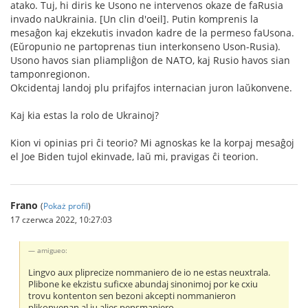
atako. Tuj, hi diris ke Usono ne intervenos okaze de faRusia
invado naUkrainia. [Un clin d'oeil]. Putin komprenis la
mesaĝon kaj ekzekutis invadon kadre de la permeso faUsona.
(Eŭropunio ne partoprenas tiun interkonseno Uson-Rusia).
Usono havos sian pliampliĝon de NATO, kaj Rusio havos sian
tamponregionon.
Okcidentaj landoj plu prifajfos internacian juron laŭkonvene.
Kaj kia estas la rolo de Ukrainoj?
Kion vi opinias pri ĉi teorio? Mi agnoskas ke la korpaj mesaĝoj
el Joe Biden tujol ekinvade, laŭ mi, pravigas ĉi teorion.
Frano
(
Pokaż profil
)
17 czerwca 2022, 10:27:03
amigueo:
Lingvo aux pliprecize nommaniero de io ne estas neuxtrala.
Plibone ke ekzistu suficxe abundaj sinonimoj por ke cxiu
trovu kontenton sen bezoni akcepti nommanieron
plikonvenan al iu alies pensmaniero.