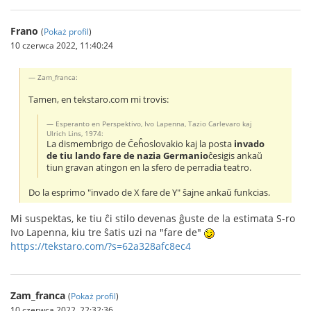
Frano
(
Pokaż profil
)
10 czerwca 2022, 11:40:24
Zam_franca:
Tamen, en tekstaro.com mi trovis:
Esperanto en Perspektivo, Ivo Lapenna, Tazio Carlevaro kaj
Ulrich Lins, 1974:
La dismembrigo de Ĉeĥoslovakio kaj la posta
invado
de tiu lando fare de nazia Germanio
ĉesigis ankaŭ
tiun gravan atingon en la sfero de perradia teatro.
Do la esprimo "invado de X fare de Y" ŝajne ankaŭ funkcias.
Mi suspektas, ke tiu ĉi stilo devenas ĝuste de la estimata S-ro
Ivo Lapenna, kiu tre ŝatis uzi na "fare de"
https://tekstaro.com/?s=62a328afc8ec4
Zam_franca
(
Pokaż profil
)
10 czerwca 2022, 22:32:36