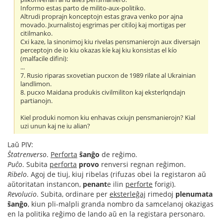
Informo estas parto de milito-aux-politiko.
Altrudi proprajn konceptojn estas grava venko por ajna
movado. Jxurnalistoj esgrimas per citiloj kaj mortigas per
citilmanko.
Cxi kaze, la sinonimoj kiu rivelas pensmanierojn aux diversajn
perceptojn de io kiu okazas kíe kaj kiu konsistas el kío
(malfacile difini):
...
7. Rusio riparas sxovetian pucxon de 1989 rilate al Ukrainian
landlimon.
8. pucxo Maidana produkis civilmiliton kaj eksterlqndajn
partianojn.
Kiel produki nomon kiu enhavas cxiujn pensmanierojn? Kial
uzi unun kaj ne iu alian?
Laŭ PIV:
Ŝtatrenverso
.
Perforta
ŝanĝo
de reĝimo.
Puĉo
. Subita
perforta
provo
renversi regnan reĝimon.
Ribelo
. Agoj de tiuj, kiuj ribelas (rifuzas obei la registaron aŭ
aŭtoritatan instancon,
penant
e ilin
perforte
forigi).
Revolucio
. Subita, ordinare per
eksterleĝaj
rimedoj
plenumata
ŝanĝo
, kiun pli-malpli granda nombro da samcelanoj okazigas
en la politika reĝimo de lando aŭ en la registara personaro.