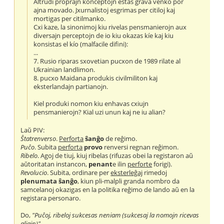
Altrudi proprajn konceptojn estas grava venko por
ajna movado. Jxurnalistoj esgrimas per citiloj kaj
mortigas per citilmanko.
Cxi kaze, la sinonimoj kiu rivelas pensmanierojn aux
diversajn perceptojn de io kiu okazas kíe kaj kiu
konsistas el kío (malfacile difini):
...
7. Rusio riparas sxovetian pucxon de 1989 rilate al
Ukrainian landlimon.
8. pucxo Maidana produkis civilmiliton kaj
eksterlandajn partianojn.
Kiel produki nomon kiu enhavas cxiujn
pensmanierojn? Kial uzi unun kaj ne iu alian?
Laŭ PIV:
Ŝtatrenverso
.
Perforta
ŝanĝo
de reĝimo.
Puĉo
. Subita
perforta
provo
renversi regnan reĝimon.
Ribelo
. Agoj de tiuj, kiuj ribelas (rifuzas obei la registaron aŭ
aŭtoritatan instancon,
penant
e ilin
perforte
forigi).
Revolucio
. Subita, ordinare per
eksterleĝaj
rimedoj
plenumata ŝanĝo
, kiun pli-malpli granda nombro da
samcelanoj okazigas en la politika reĝimo de lando aŭ en la
registara personaro.
Do,
"Puĉoj, ribeloj sukcesas neniam (sukcesaj la nomojn ricevas
aliajn)".