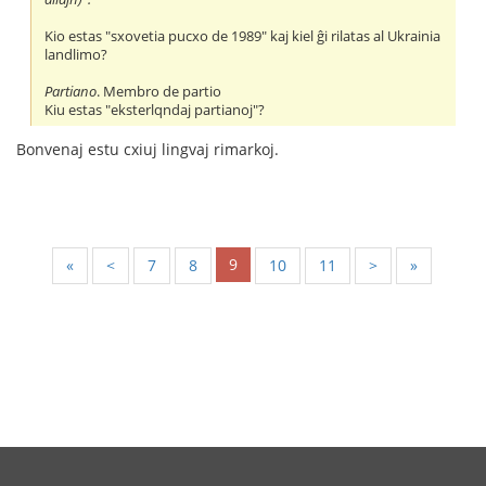
Kio estas "sxovetia pucxo de 1989" kaj kiel ĝi rilatas al Ukrainia
landlimo?
Partiano
. Membro de partio
Kiu estas "eksterlqndaj partianoj"?
Bonvenaj estu cxiuj lingvaj rimarkoj.
9
«
<
7
8
10
11
>
»