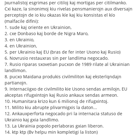
Jxurnalistoj esgrimas per citiloj kaj mortigas per citilmanko.
Cxi kaze, la sinonimoj kiu rivelas pensmanierojn aux diversajn
perceptojn de io kiu okazas kíe kaj kiu konsistas el kío
(malfacile difini):
1. sude kaj oriente en Ukrainion,
2. cxe Donbaso kaj borde de Nigra Maro,
3. en Ukrainio,
4. en Ukrainion,
5. per Ukrainio kaj EU (bras de fer inter Usono kaj Rusio)
6. Novrusio restauxras sin per landlima negocado.
7. Rusio riparas sxovetian pucxon de 1989 rilate al Ukrainian
landlimon.
8. pucxo Maidana produkis civilmiliton kaj eksterlqndajn
partianojn.
9. Internaciigxo de civilmilito kie Usono sendas armilojn, EU
akceptas rifugxintojn kaj Rusio ankaux sendas armeon.
10. Humanitara krizo kun 6 milionoj de rifugxintoj.
11. Milito kiu abrupte plivarmigxis la daton...
12. Ankauxperforta negocado pri la internacia statuso de
Ukrainio kaj gxia landlimo.
13. La Ukrainia popolo perlaboras gxian liberon.
14. ktp ktp (Bv helpu min kompletigi la liston)