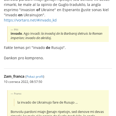
rimarki, ke male al la opinio de Guglo-tradukilo, la angla
esprimo "invasion
of
Ukraine" en Esperanto ĝuste sonas kiel
"invado
en
Ukrainujon".
https://vortaro.net/#invado_kd
PIV:
invado
. Ago invadi:
la invadoj de la Barbaroj detruis la Roman
imperion; invado de akridoj
.
Fakte temas pri "invado
de
Rusujo".
Dankon pro kompreno.
Zam_franca
(
Pokaż profil
)
10 czerwca 2022, 08:57:50
Frano:
la invado de Ukrainujo fare de Rusujo ...
Bonvolu pardoni miajn ĝenajn ripetojn, sed denove mi devas