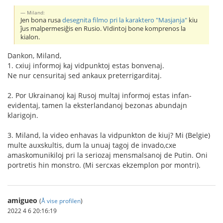
Miland:
Jen bona rusa
desegnita filmo pri la karaktero "Masjanja"
kiu
ĵus malpermesiĝis en Rusio. VIdintoj bone komprenos la
kialon.
Dankon, Miland,
1. cxiuj informoj kaj vidpunktoj estas bonvenaj.
Ne nur censuritaj sed ankaux preterrigarditaj.
2. Por Ukrainanoj kaj Rusoj multaj informoj estas infan-
evidentaj, tamen la eksterlandanoj bezonas abundajn
klarigojn.
3. Miland, la video enhavas la vidpunkton de kiuj? Mi (Belgie)
multe auxskultis, dum la unuaj tagoj de invado,cxe
amaskomunikiloj pri la seriozaj mensmalsanoj de Putin. Oni
portretis hin monstro. (Mi sercxas ekzemplon por montri).
amigueo
(
Å vise profilen
)
2022 4 6 20:16:19