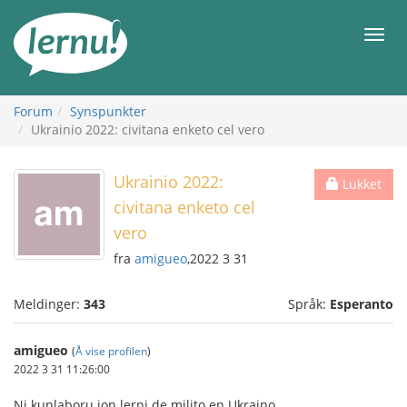
Til
innholdet
Meny
Forum
Synspunkter
Ukrainio 2022: civitana enketo cel vero
Ukrainio 2022:
Lukket
civitana enketo cel
vero
fra
amigueo
,2022 3 31
Meldinger:
343
Språk:
Esperanto
amigueo
(
Å vise profilen
)
2022 3 31 11:26:00
Ni kunlaboru ion lerni de milito en Ukraino.