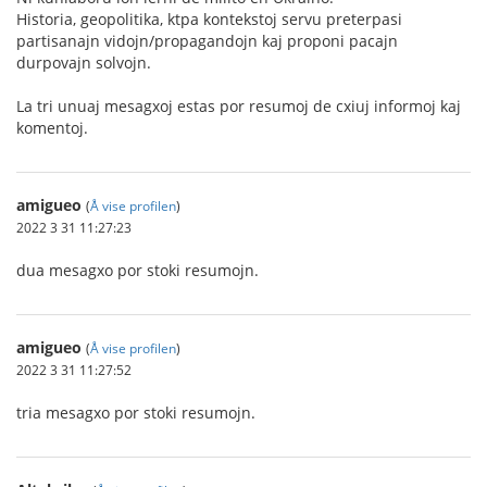
Historia, geopolitika, ktpa kontekstoj servu preterpasi
partisanajn vidojn/propagandojn kaj proponi pacajn
durpovajn solvojn.
La tri unuaj mesagxoj estas por resumoj de cxiuj informoj kaj
komentoj.
amigueo
(
Å vise profilen
)
2022 3 31 11:27:23
dua mesagxo por stoki resumojn.
amigueo
(
Å vise profilen
)
2022 3 31 11:27:52
tria mesagxo por stoki resumojn.