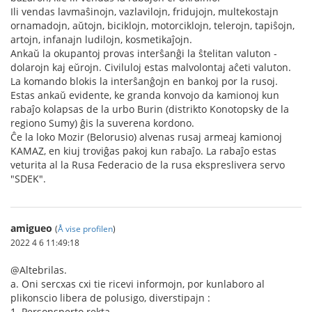
Ili vendas lavmaŝinojn, vazlavilojn, fridujojn, multekostajn
ornamadojn, aŭtojn, biciklojn, motorciklojn, telerojn, tapiŝojn,
artojn, infanajn ludilojn, kosmetikaĵojn.
Ankaŭ la okupantoj provas interŝanĝi la ŝtelitan valuton -
dolarojn kaj eŭrojn. Civiluloj estas malvolontaj aĉeti valuton.
La komando blokis la interŝanĝojn en bankoj por la rusoj.
Estas ankaŭ evidente, ke granda konvojo da kamionoj kun
rabaĵo kolapsas de la urbo Burin (distrikto Konotopsky de la
regiono Sumy) ĝis la suverena kordono.
Ĉe la loko Mozir (Belorusio) alvenas rusaj armeaj kamionoj
KAMAZ, en kiuj troviĝas pakoj kun rabaĵo. La rabaĵo estas
veturita al la Rusa Federacio de la rusa ekspreslivera servo
"SDEK".
amigueo
(
Å vise profilen
)
2022 4 6 11:49:18
@Altebrilas.
a. Oni sercxas cxi tie ricevi informojn, por kunlaboro al
plikonscio libera de polusigo, diverstipajn :
1. Personsperto rekta.