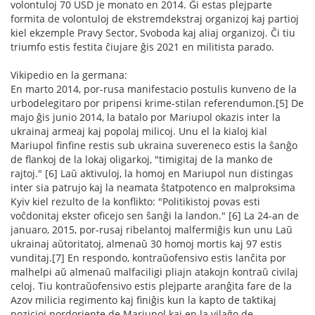
volontuloj 70 USD je monato en 2014. Ĝi estas plejparte
formita de volontuloj de ekstremdekstraj organizoj kaj partioj
kiel ekzemple Pravy Sector, Svoboda kaj aliaj organizoj. Ĉi tiu
triumfo estis festita ĉiujare ĝis 2021 en militista parado.
Vikipedio en la germana:
En marto 2014, por-rusa manifestacio postulis kunveno de la
urbodelegitaro por pripensi krime-stilan referendumon.[5] De
majo ĝis junio 2014, la batalo por Mariupol okazis inter la
ukrainaj armeaj kaj popolaj milicoj. Unu el la kialoj kial
Mariupol finfine restis sub ukraina suvereneco estis la ŝanĝo
de flankoj de la lokaj oligarkoj, "timigitaj de la manko de
rajtoj." [6] Laŭ aktivuloj, la homoj en Mariupol nun distingas
inter sia patrujo kaj la neamata ŝtatpotenco en malproksima
Kyiv kiel rezulto de la konflikto: "Politikistoj povas esti
voĉdonitaj ekster oficejo sen ŝanĝi la landon." [6] La 24-an de
januaro, 2015, por-rusaj ribelantoj malfermiĝis kun unu Laŭ
ukrainaj aŭtoritatoj, almenaŭ 30 homoj mortis kaj 97 estis
vunditaj.[7] En respondo, kontraŭofensivo estis lanĉita por
malhelpi aŭ almenaŭ malfaciligi pliajn atakojn kontraŭ civilaj
celoj. Tiu kontraŭofensivo estis plejparte aranĝita fare de la
Azov milicia regimento kaj finiĝis kun la kapto de taktikaj
pozicioj nordoriente de Mariupol kaj en la vilaĝo de