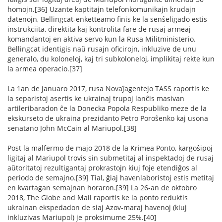
homojn.[36] Uzante kaptitajn telefonkomunikajn krudajn
datenojn, Bellingcat-enketteamo finis ke la senŝeligado estis
instrukciita, direktita kaj kontrolita fare de rusaj armeaj
komandantoj en aktiva servo kun la Rusa Militministerio.
Bellingcat identigis naŭ rusajn oficirojn, inkluzive de unu
generalo, du koloneloj, kaj tri subkoloneloj, implikitaj rekte kun
la armea operacio.[37]
La 1an de januaro 2017, rusa Novaĵagentejo TASS raportis ke
la separistoj asertis ke ukrainaj trupoj lanĉis masivan
artileribaradon ĉe la Donecka Popola Respubliko meze de la
ekskurseto de ukraina prezidanto Petro Poroŝenko kaj usona
senatano John McCain al Mariupol.[38]
Post la malfermo de majo 2018 de la Krimea Ponto, kargoŝipoj
ligitaj al Mariupol trovis sin submetitaj al inspektadoj de rusaj
aŭtoritatoj rezultigantaj prokrastojn kiuj foje etendiĝos al
periodo de semajno.[39] Tial, ĝiaj havenlaboristoj estis metitaj
en kvartagan semajnan horaron.[39] La 26-an de oktobro
2018, The Globe and Mail raportis ke la ponto reduktis
ukrainan ekspedadon de siaj Azov-maraj havenoj (kiuj
inkluzivas Mariupol) je proksimume 25%.[40]