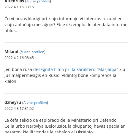
Altebrilas
(
Å vise profilen
)
2022 4 1 15:33:15
Ĉu vi povas klarigi pri kiajn informojn vi intencas rezumi en
viajn antaŭajn mesaĝojn? Eble ekzemplo de atendata informo
utilus.
Miland
(
Å vise profilen
)
2022 4 2 16:08:45
Jen bona rusa
desegnita filmo pri la karaktero "Masjanja"
kiu
ĵus malpermesiĝis en Rusio. VIdintoj bone komprenos la
kialon.
dzheyru
(
Å vise profilen
)
2022 4 3 17:31:52
La ĉefa sekcio de esplorado de la Ministerio pri Defendo:
Ĉe la urbo Narovlya (Belorusio), la okupantoj havas specialan
bazaron, kie ili vendas la rabaĵon el Ukrainio.