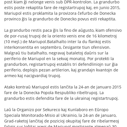
post kiam ĝi nelonge venis sub DPR-kontrolon. La grandurbo
estis poste rekaptita fare de registartrupoj kaj, en junio 2015,
Mariupol estis proklamita la provizora ĉefurbo de Donecka
provinco ĝis la grandurbo de Donecko povus esti rekaptita.
La grandurbo restis paca ĝis la fino de aŭgusto, kiam ofensivo
de por-rusaj trupoj de la oriento venis ene de 16 kilometroj
(10 mejl.) de Mariupol.Batalhalto inter la du flankoj estis
interkonsentita en septembro, ĉesigante tiun ofensivon.
Malgraŭ tiu batalhalto, negravaj bataletoj daŭris sur la
periferio de Mariupol en la sekvaj monatoj. Por protekti la
grandurbon, registartrupoj establis tri defendliniojn sur ĝia
periferio, deplojis pezan artilerion, kaj grandajn kvantojn de
armeo kaj nacigvardiaj trupoj.
Atako kontraŭ Mariupol estis lanĉita la 24-an de januaro 2015
fare de la Donecka Popola Respubliko ribeltrupoj. La
grandurbo estis defendita fare de la ukrainaj registartrupoj.
Laŭ la Organizo por Sekureco kaj Kunlaboro en Eŭropo
Speciala Monitorado-Misio al Ukrainio, la 24-an de januaro,
Grad-raketoj lanĉitaj de pozicioj okupitaj fare de ribelarmeoj
faligis sur loĝitaj areoj de Mariupol mortigante almenaŭ 30