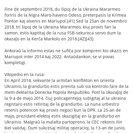
Fine de septembro 2018, du ŝipoj de la Ukraina Mararmeo
foriris de la Nigra Maro-haveno Odeso, preterpasis la Krimea
Ponton kaj alvenis en Mariupol.[41] Sed la 25an de novembro
2018, tri ŝipoj de la Ukraina Mararmeo, kiuj provis fari la
samon, estis kaptitaj de la rusa FSB-sekureca servo dum la
okazaĵo en la Kerĉa Markolo en 2018.[42][43]
Ankoraŭ la informo estas ne sufiĉa por kompreni kio okazis en
Mariupol inter 2014 kaj 2022. Antaŭdankon, se vi povas
kompletigi.
Vikipedio en la rusa:
En April 2014, sekvante la armitan konflikton en orienta
Ukrainio, la grandurbo estis prenita sub sia kontrolo fare de la
mem-deklarita Donecka Popola Respubliko. Post la okazaĵoj de
la 9-a de majo 2014, ĉiuj policagentejoj subigitaj al la ukraina
registaro estis retiritaj de la grandurbo. La nuna urbestro
retenis potencon kaj provis negoci kun la DPR. La 25-an de
majo, prezidant-elektoj estis okazigitaj en la grandurbo en
Ukrainio. Malgraŭ la malalta partopreno, la CEC rekonis ilin
kiel validaj. Dum sukcesaj militaj operacioj, la 13-an de junio,