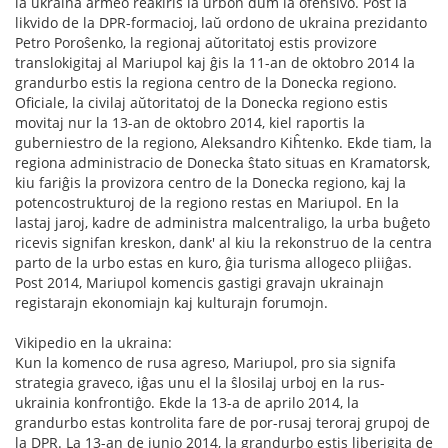
la ukraina armeo reakiris la urbon dum la ofensivo. Post la
likvido de la DPR-formacioj, laŭ ordono de ukraina prezidanto
Petro Poroŝenko, la regionaj aŭtoritatoj estis provizore
translokigitaj al Mariupol kaj ĝis la 11-an de oktobro 2014 la
grandurbo estis la regiona centro de la Donecka regiono.
Oficiale, la civilaj aŭtoritatoj de la Donecka regiono estis
movitaj nur la 13-an de oktobro 2014, kiel raportis la
guberniestro de la regiono, Aleksandro Kiĥtenko. Ekde tiam, la
regiona administracio de Donecka ŝtato situas en Kramatorsk,
kiu fariĝis la provizora centro de la Donecka regiono, kaj la
potencostrukturoj de la regiono restas en Mariupol. En la
lastaj jaroj, kadre de administra malcentraligo, la urba buĝeto
ricevis signifan kreskon, dank' al kiu la rekonstruo de la centra
parto de la urbo estas en kuro, ĝia turisma allogeco pliiĝas.
Post 2014, Mariupol komencis gastigi gravajn ukrainajn
registarajn ekonomiajn kaj kulturajn forumojn.
Vikipedio en la ukraina:
Kun la komenco de rusa agreso, Mariupol, pro sia signifa
strategia graveco, iĝas unu el la ŝlosilaj urboj en la rus-
ukrainia konfrontiĝo. Ekde la 13-a de aprilo 2014, la
grandurbo estas kontrolita fare de por-rusaj teroraj grupoj de
la DPR. La 13-an de junio 2014, la grandurbo estis liberigita de