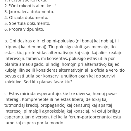
2. "Oni rakontis al mi ke...".
3. Jxurnaleca dokumento.
4. Oficiala dokumento.
5. Spertula dokumento.
6. Propra vidpunkto.
b. Oni deziras eliri el opini-polusigo (ni bonaj kaj noblaj, ili
friponaj kaj demonaj). Tiu polusigo stultigas mensojn, tio
estas, kiuj pretervidas alternativojn kaj siajn kaj alies realajn
interesojn, tamen, mi konsentas, polusigo estas utila por
planita amas-agado. Blindigi homojn pri alternativoj kaj eĉ
kulpigi ilin se ili konsideras alternativojn al la oficiala vero, tio
povus esti utila por konservi unuiĝon agan kaj do survivi
kolektive. Sed kiu planas favor kiu?
c. Estas mirinda esperantujo, kie tre diversaj homoj povas
interagi. Kompreneble ili ne estas liberaj de lokaj kaj
tutmondaj kredoj, propagandoj kaj censuroj kaj apartaj
interesoj, plimalpli agnoskeblaj kaj konsciaj. Ni cxiuj briligu
esperantujan diverson, tiel ke la forum-partoprenantoj estu
lumo kaj espero por la mondo.