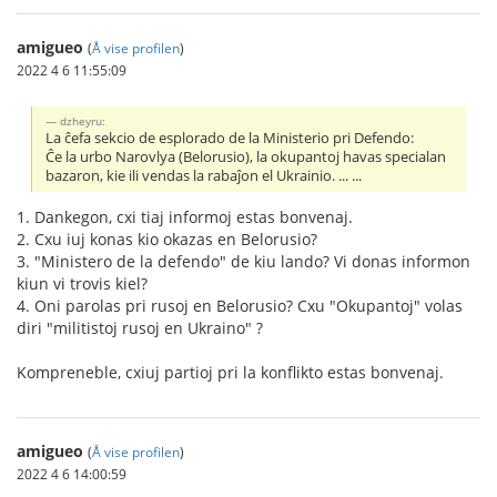
amigueo
(
Å vise profilen
)
2022 4 6 11:55:09
dzheyru:
La ĉefa sekcio de esplorado de la Ministerio pri Defendo:
Ĉe la urbo Narovlya (Belorusio), la okupantoj havas specialan
bazaron, kie ili vendas la rabaĵon el Ukrainio. ... ...
1. Dankegon, cxi tiaj informoj estas bonvenaj.
2. Cxu iuj konas kio okazas en Belorusio?
3. "Ministero de la defendo" de kiu lando? Vi donas informon
kiun vi trovis kiel?
4. Oni parolas pri rusoj en Belorusio? Cxu "Okupantoj" volas
diri "militistoj rusoj en Ukraino" ?
Kompreneble, cxiuj partioj pri la konflikto estas bonvenaj.
amigueo
(
Å vise profilen
)
2022 4 6 14:00:59