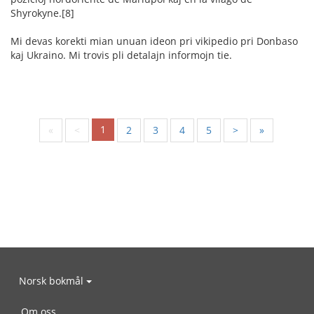
Shyrokyne.[8]
Mi devas korekti mian unuan ideon pri vikipedio pri Donbaso
kaj Ukraino. Mi trovis pli detalajn informojn tie.
1
«
<
2
3
4
5
>
»
Norsk bokmål
Om oss