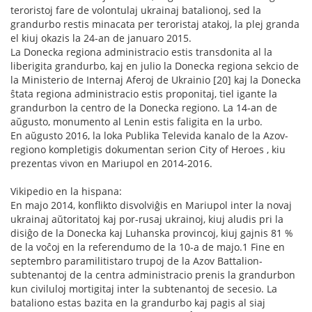
teroristoj fare de volontulaj ukrainaj batalionoj, sed la
grandurbo restis minacata per teroristaj atakoj, la plej granda
el kiuj okazis la 24-an de januaro 2015.
La Donecka regiona administracio estis transdonita al la
liberigita grandurbo, kaj en julio la Donecka regiona sekcio de
la Ministerio de Internaj Aferoj de Ukrainio [20] kaj la Donecka
ŝtata regiona administracio estis proponitaj, tiel igante la
grandurbon la centro de la Donecka regiono. La 14-an de
aŭgusto, monumento al Lenin estis faligita en la urbo.
En aŭgusto 2016, la loka Publika Televida kanalo de la Azov-
regiono kompletigis dokumentan serion City of Heroes , kiu
prezentas vivon en Mariupol en 2014-2016.
Vikipedio en la hispana:
En majo 2014, konflikto disvolviĝis en Mariupol inter la novaj
ukrainaj aŭtoritatoj kaj por-rusaj ukrainoj, kiuj aludis pri la
disiĝo de la Donecka kaj Luhanska provincoj, kiuj gajnis 81 %
de la voĉoj en la referendumo de la 10-a de majo.1 Fine en
septembro paramilitistaro trupoj de la Azov Battalion-
subtenantoj de la centra administracio prenis la grandurbon
kun civiluloj mortigitaj inter la subtenantoj de secesio. La
bataliono estas bazita en la grandurbo kaj pagis al siaj