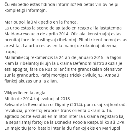
Ĉu vikipedio estas fidinda informilo? Mi petas vin bv helpi
kompletigi informojn.
Marioupol, laŭ vikipedio en la franca.
La urbo estas la sceno de agitado en reago al la lastatempa
Maidan-revolucio de aprilo 2014. Oficialaj konstruaĵoj estas
prenitaj fare de ruslingvaj ribelantoj. Pli ol tricent homoj estas
arestitaj. La urbo restas en la manoj de ukrainaj obeemaj
trupoj.
Malamikecoj rekomencis la 24-an de januaro 2015, la tagon
kiam la ribelantoj (kiujn la ukraina Defendministro akuzis je
esti apogitaj fare de Rusio) lanĉis tre grandskalan ofensivon
sur la grandurbo. Pafoj mortigas tridek civilulojn3. Ambaŭ
flankoj akuzas unu la alian.
Vikipedio en la angla:
Milito de 2014 kaj evoluoj al 2018
Sekvante la Revolution of Dignity (2014), por-rusaj kaj kontraŭ-
revoluciaj protestoj erupciis trans orienta Ukrainio. Tiu
agitado poste evoluis en militon inter la ukraina registaro kaj
la separismaj fortoj de la Donecka Popola Respubliko aŭ DPR.
En majo tiu jaro, batalo inter la du flankoj ekis en Mariupol