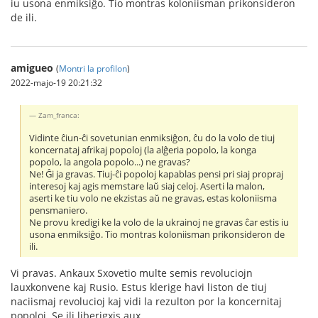
iu usona enmiksiĝo. Tio montras koloniisman prikonsideron
de ili.
amigueo
(
Montri la profilon
)
2022-majo-19 20:21:32
Zam_franca:
Vidinte ĉiun-ĉi sovetunian enmiksiĝon, ĉu do la volo de tiuj
koncernataj afrikaj popoloj (la alĝeria popolo, la konga
popolo, la angola popolo...) ne gravas?
Ne! Ĝi ja gravas. Tiuj-ĉi popoloj kapablas pensi pri siaj propraj
interesoj kaj agis memstare laŭ siaj celoj. Aserti la malon,
aserti ke tiu volo ne ekzistas aŭ ne gravas, estas koloniisma
pensmaniero.
Ne provu kredigi ke la volo de la ukrainoj ne gravas ĉar estis iu
usona enmiksiĝo. Tio montras koloniisman prikonsideron de
ili.
Vi pravas. Ankaux Sxovetio multe semis revoluciojn
lauxkonvene kaj Rusio. Estus klerige havi liston de tiuj
naciismaj revolucioj kaj vidi la rezulton por la koncernitaj
popoloj. Se ili liberigxis aux...