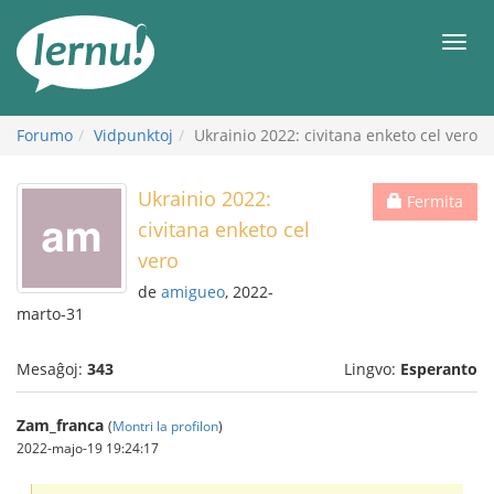
Al
la
Men
enhavo
Forumo
Vidpunktoj
Ukrainio 2022: civitana enketo cel vero
Ukrainio 2022:
Fermita
civitana enketo cel
vero
de
amigueo
, 2022-
marto-31
Mesaĝoj:
343
Lingvo:
Esperanto
Zam_franca
(
Montri la profilon
)
2022-majo-19 19:24:17