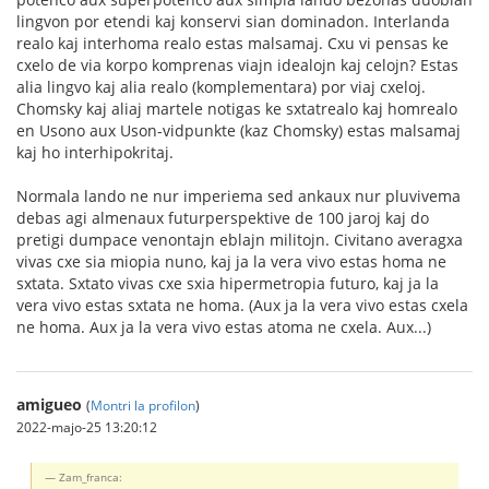
lingvon por etendi kaj konservi sian dominadon. Interlanda
realo kaj interhoma realo estas malsamaj. Cxu vi pensas ke
cxelo de via korpo komprenas viajn idealojn kaj celojn? Estas
alia lingvo kaj alia realo (komplementara) por viaj cxeloj.
Chomsky kaj aliaj martele notigas ke sxtatrealo kaj homrealo
en Usono aux Uson-vidpunkte (kaz Chomsky) estas malsamaj
kaj ho interhipokritaj.
Normala lando ne nur imperiema sed ankaux nur pluvivema
debas agi almenaux futurperspektive de 100 jaroj kaj do
pretigi dumpace venontajn eblajn militojn. Civitano averagxa
vivas cxe sia miopia nuno, kaj ja la vera vivo estas homa ne
sxtata. Sxtato vivas cxe sxia hipermetropia futuro, kaj ja la
vera vivo estas sxtata ne homa. (Aux ja la vera vivo estas cxela
ne homa. Aux ja la vera vivo estas atoma ne cxela. Aux...)
amigueo
(
Montri la profilon
)
2022-majo-25 13:20:12
Zam_franca: