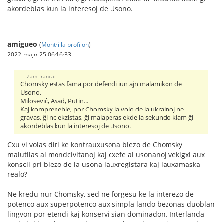
akordeblas kun la interesoj de Usono.
amigueo
(
Montri la profilon
)
2022-majo-25 06:16:33
Zam_franca:
Chomsky estas fama por defendi iun ajn malamikon de
Usono.
Miloseviĉ, Asad, Putin...
Kaj kompreneble, por Chomsky la volo de la ukrainoj ne
gravas, ĝi ne ekzistas, ĝi malaperas ekde la sekundo kiam ĝi
akordeblas kun la interesoj de Usono.
Cxu vi volas diri ke kontrauxusona biezo de Chomsky
malutilas al mondcivitanoj kaj cxefe al usonanoj vekigxi aux
konscii pri biezo de la usona lauxregistara kaj lauxamaska
realo?
Ne kredu nur Chomsky, sed ne forgesu ke la interezo de
potenco aux superpotenco aux simpla lando bezonas duoblan
lingvon por etendi kaj konservi sian dominadon. Interlanda