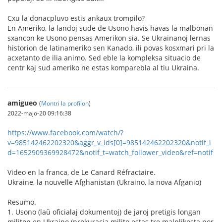
Cxu la donacpluvo estis ankaux trompilo?
En Ameriko, la landoj sude de Usono havis havas la malbonan
sxancon ke Usono pensas Amerikon sia. Se Ukrainanoj lernas
historion de latinameriko sen Kanado, ili povas kosxmari pri la
acxetanto de ilia animo. Sed eble la kompleksa situacio de
centr kaj sud ameriko ne estas komparebla al tiu Ukraina.
amigueo
(
Montri la profilon
)
2022-majo-20 09:16:38
https://www.facebook.com/watch/?
v=985142462202320&aggr_v_ids[0]=985142462202320&notif_i
d=1652909369928472&notif_t=watch_follower_video&ref=notif
Video en la franca, de Le Canard Réfractaire.
Ukraine, la nouvelle Afghanistan (Ukraino, la nova Afganio)
Resumo.
1. Usono (laŭ oficialaj dokumentoj) de jaroj pretigis longan
militon en Ukraino (prokuracia milito estas tre malplikosta por