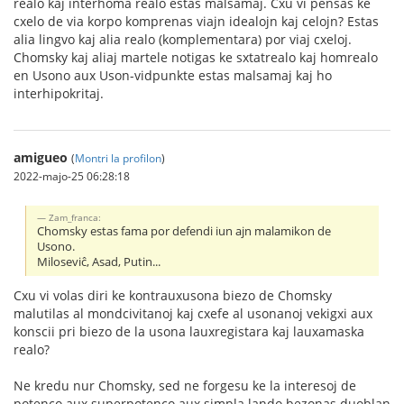
realo kaj interhoma realo estas malsamaj. Cxu vi pensas ke
cxelo de via korpo komprenas viajn idealojn kaj celojn? Estas
alia lingvo kaj alia realo (komplementara) por viaj cxeloj.
Chomsky kaj aliaj martele notigas ke sxtatrealo kaj homrealo
en Usono aux Uson-vidpunkte estas malsamaj kaj ho
interhipokritaj.
amigueo
(
Montri la profilon
)
2022-majo-25 06:28:18
Zam_franca:
Chomsky estas fama por defendi iun ajn malamikon de
Usono.
Miloseviĉ, Asad, Putin...
Cxu vi volas diri ke kontrauxusona biezo de Chomsky
malutilas al mondcivitanoj kaj cxefe al usonanoj vekigxi aux
konscii pri biezo de la usona lauxregistara kaj lauxamaska
realo?
Ne kredu nur Chomsky, sed ne forgesu ke la interesoj de
potenco aux superpotenco aux simpla lando bezonas duoblan