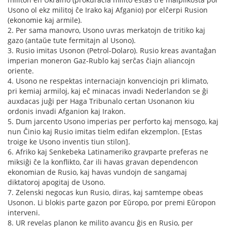
Usono ol ekz militoj ĉe Irako kaj Afganio) por elĉerpi Rusion
(ekonomie kaj armile).
2. Per sama manovro, Usono uvras merkatojn de tritiko kaj
gazo (antaŭe tute fermitajn al Usono).
3. Rusio imitas Usonon (Petrol-Dolaro). Rusio kreas avantaĝan
imperian moneron Gaz-Rublo kaj serĉas ĉiajn aliancojn
oriente.
4. Usono ne respektas internaciajn konvenciojn pri klimato,
pri kemiaj armiloj, kaj eĉ minacas invadi Nederlandon se ĝi
auxdacas juĝi per Haga Tribunalo certan Usonanon kiu
ordonis invadi Afganion kaj Irakon.
5. Dum jarcento Usono imperias per perforto kaj mensogo, kaj
nun Ĉinio kaj Rusio imitas tielm edifan ekzemplon. [Estas
troige ke Usono inventis tiun stilon].
6. Afriko kaj Senkebeka Latinameriko gravparte preferas ne
miksiĝi ĉe la konflikto, ĉar ili havas gravan dependencon
ekonomian de Rusio, kaj havas vundojn de sangamaj
diktatoroj apogitaj de Usono.
7. Zelenski negocas kun Rusio, diras, kaj samtempe obeas
Usonon. Li blokis parte gazon por Eŭropo, por premi Eŭropon
interveni.
8. UR revelas planon ke milito avancu ĝis en Rusio, per