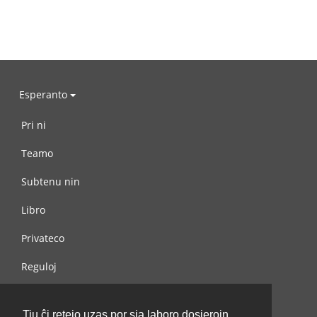
Esperanto
Pri ni
Teamo
Subtenu nin
Libro
Privateco
Reguloj
Kontaktu nin
Tiu ĉi retejo uzas por sia laboro dosierojn