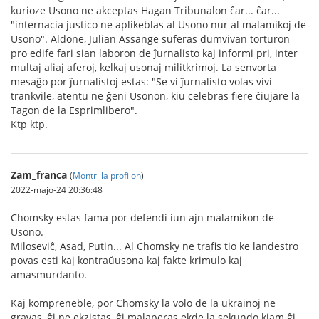
kurioze Usono ne akceptas Hagan Tribunalon ĉar... ĉar...
"internacia justico ne aplikeblas al Usono nur al malamikoj de
Usono". Aldone, Julian Assange suferas dumvivan torturon
pro edife fari sian laboron de ĵurnalisto kaj informi pri, inter
multaj aliaj aferoj, kelkaj usonaj militkrimoj. La senvorta
mesaĝo por ĵurnalistoj estas: "Se vi ĵurnalisto volas vivi
trankvile, atentu ne ĝeni Usonon, kiu celebras fiere ĉiujare la
Tagon de la Esprimlibero".
Ktp ktp.
Zam_franca
(
Montri la profilon
)
2022-majo-24 20:36:48
Chomsky estas fama por defendi iun ajn malamikon de
Usono.
Miloseviĉ, Asad, Putin... Al Chomsky ne trafis tio ke landestro
povas esti kaj kontraŭusona kaj fakte krimulo kaj
amasmurdanto.
Kaj kompreneble, por Chomsky la volo de la ukrainoj ne
gravas, ĝi ne ekzistas, ĝi malaperas ekde la sekundo kiam ĝi