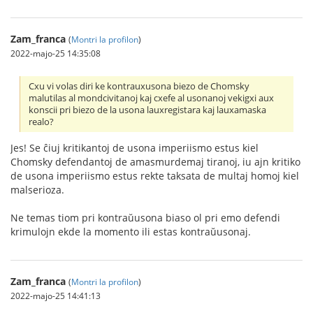
Zam_franca
(
Montri la profilon
)
2022-majo-25 14:35:08
Cxu vi volas diri ke kontrauxusona biezo de Chomsky
malutilas al mondcivitanoj kaj cxefe al usonanoj vekigxi aux
konscii pri biezo de la usona lauxregistara kaj lauxamaska
realo?
Jes! Se ĉiuj kritikantoj de usona imperiismo estus kiel
Chomsky defendantoj de amasmurdemaj tiranoj, iu ajn kritiko
de usona imperiismo estus rekte taksata de multaj homoj kiel
malserioza.
Ne temas tiom pri kontraŭusona biaso ol pri emo defendi
krimulojn ekde la momento ili estas kontraŭusonaj.
Zam_franca
(
Montri la profilon
)
2022-majo-25 14:41:13