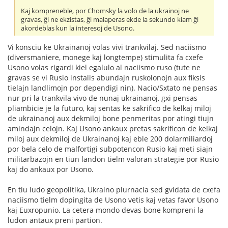
Kaj kompreneble, por Chomsky la volo de la ukrainoj ne
gravas, ĝi ne ekzistas, ĝi malaperas ekde la sekundo kiam ĝi
akordeblas kun la interesoj de Usono.
Vi konsciu ke Ukrainanoj volas vivi trankvilaj. Sed naciismo
(diversmaniere, monege kaj longtempe) stimulita fa cxefe
Usono volas rigardi kiel egalulo al naciismo ruso (tute ne
gravas se vi Rusio instalis abundajn ruskolonojn aux fiksis
tielajn landlimojn por dependigi nin). Nacio/Sxtato ne pensas
nur pri la trankvila vivo de nunaj ukrainanoj, gxi pensas
pliambicie je la futuro, kaj sentas ke sakrifico de kelkaj miloj
de ukrainanoj aux dekmiloj bone penmeritas por atingi tiujn
amindajn celojn. Kaj Usono ankaux pretas sakrificon de kelkaj
miloj aux dekmiloj de Ukrainanoj kaj eble 200 dolarmiliardoj
por bela celo de malfortigi subpotencon Rusio kaj meti siajn
militarbazojn en tiun landon tielm valoran strategie por Rusio
kaj do ankaux por Usono.
En tiu ludo geopolitika, Ukraino plurnacia sed gvidata de cxefa
naciismo tielm dopingita de Usono vetis kaj vetas favor Usono
kaj Euxropunio. La cetera mondo devas bone kompreni la
ludon antaux preni partion.