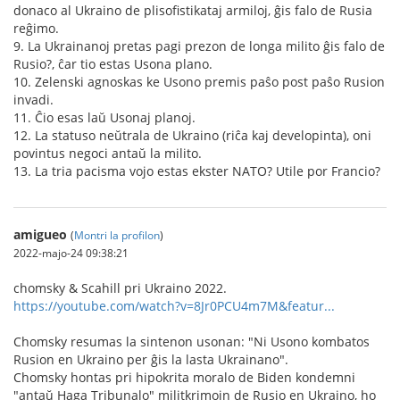
donaco al Ukraino de plisofistikataj armiloj, ĝis falo de Rusia
reĝimo.
9. La Ukrainanoj pretas pagi prezon de longa milito ĝis falo de
Rusio?, ĉar tio estas Usona plano.
10. Zelenski agnoskas ke Usono premis paŝo post paŝo Rusion
invadi.
11. Ĉio esas laŭ Usonaj planoj.
12. La statuso neŭtrala de Ukraino (riĉa kaj developinta), oni
povintus negoci antaŭ la milito.
13. La tria pacisma vojo estas ekster NATO? Utile por Francio?
amigueo
(
Montri la profilon
)
2022-majo-24 09:38:21
chomsky & Scahill pri Ukraino 2022.
https://youtube.com/watch?v=8Jr0PCU4m7M&featur...
Chomsky resumas la sintenon usonan: "Ni Usono kombatos
Rusion en Ukraino per ĝis la lasta Ukrainano".
Chomsky hontas pri hipokrita moralo de Biden kondemni
"antaŭ Haga Tribunalo" militkrimojn de Rusio en Ukraino, ho