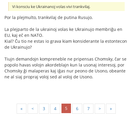
Vi konsciu ke Ukrainanoj volas vivi trankvilaj.
Por la plejmulto, trankvilaj de putina Rusujo.
La plejparto de la ukrainoj volas ke Ukrainujo membriĝu en
EU, kaj eĉ en NATO.
Kial? Ĉu tio ne estas io grava kiam konsiderante la estontecon
de Ukrainujo?
Tiujn demandojn kompreneble ne pripensas Chomsky, ĉar se
popolo havas volojn akordeblajn kun la usonaj interesoj, por
Chomsky ĝi malaperas kaj iĝas nur peono de Usono, obeante
ne al siaj propraj voloj sed al voloj de Usono.
5
«
<
3
4
6
7
>
»