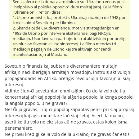
Sed la afero de la donaca armilpluvo sur Ukrainon venas post
"helppluvo al politika oposicio" dum multaj jaroj. Ĉe la filmo
"Ukraine on Fire" oni diras:
1. Usono amnistiis kaj protektis Ukrainajn naziojn de 1948 por
troke spioni Ŝovetion per Ukraino.
2. Skandaloj de CIA diverslande, motivis strategiŝanĝon en
1983 de Usono por interveni eksterlande: pagi NROjn,
mediaojn, Usonfavorajn partiojn, instrui aktivistojn por pretigi
revolucion favoran al Usoninteresoj. La filmo mencias tri
mediaojn pagitajn de Usono kaj tre aktivajn por sendi
manifestaciantojn al Maidano.
Sovetunio financis kaj subtenis diversmaniere multajn
afrikajn naciliberigajn armitajn movadojn, instruis aktivulojn,
propagandadis en Afriko, pretigis revoluciojn favorajn al siaj
interesoj.
Vidinte ĉiun-ĉi sovetunian enmiksiĝon, ĉu do la volo de tiuj
koncernataj afrikaj popoloj (la alĝeria popolo, la konga popolo,
la angola popolo...) ne gravas?
Ne! Ĝi ja gravas. Tiuj-ĉi popoloj kapablas pensi pri siaj propraj
interesoj kaj agis memstare laŭ siaj celoj. Aserti la malon,
aserti ke tiu volo ne ekzistas aŭ ne gravas, estas koloniisma
pensmaniero.
Ne provu kredigi ke la volo de la ukrainoj ne gravas ĉar estis