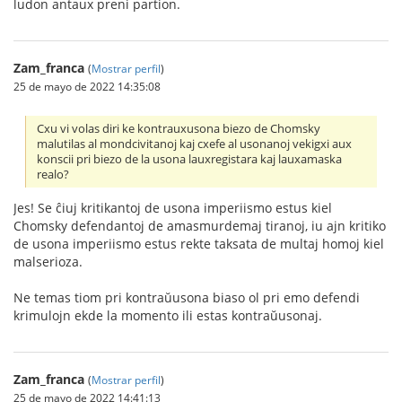
ludon antaux preni partion.
Zam_franca
(
Mostrar perfil
)
25 de mayo de 2022 14:35:08
Cxu vi volas diri ke kontrauxusona biezo de Chomsky
malutilas al mondcivitanoj kaj cxefe al usonanoj vekigxi aux
konscii pri biezo de la usona lauxregistara kaj lauxamaska
realo?
Jes! Se ĉiuj kritikantoj de usona imperiismo estus kiel
Chomsky defendantoj de amasmurdemaj tiranoj, iu ajn kritiko
de usona imperiismo estus rekte taksata de multaj homoj kiel
malserioza.
Ne temas tiom pri kontraŭusona biaso ol pri emo defendi
krimulojn ekde la momento ili estas kontraŭusonaj.
Zam_franca
(
Mostrar perfil
)
25 de mayo de 2022 14:41:13