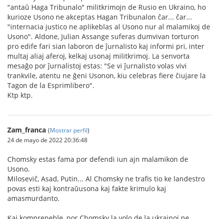
"antaŭ Haga Tribunalo" militkrimojn de Rusio en Ukraino, ho
kurioze Usono ne akceptas Hagan Tribunalon ĉar... ĉar...
"internacia justico ne aplikeblas al Usono nur al malamikoj de
Usono". Aldone, Julian Assange suferas dumvivan torturon
pro edife fari sian laboron de ĵurnalisto kaj informi pri, inter
multaj aliaj aferoj, kelkaj usonaj militkrimoj. La senvorta
mesaĝo por ĵurnalistoj estas: "Se vi ĵurnalisto volas vivi
trankvile, atentu ne ĝeni Usonon, kiu celebras fiere ĉiujare la
Tagon de la Esprimlibero".
Ktp ktp.
Zam_franca
(
Mostrar perfil
)
24 de mayo de 2022 20:36:48
Chomsky estas fama por defendi iun ajn malamikon de
Usono.
Miloseviĉ, Asad, Putin... Al Chomsky ne trafis tio ke landestro
povas esti kaj kontraŭusona kaj fakte krimulo kaj
amasmurdanto.
Kaj kompreneble, por Chomsky la volo de la ukrainoj ne