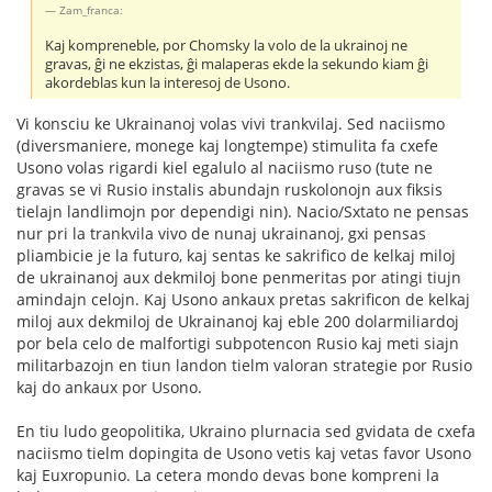
Zam_franca:
Kaj kompreneble, por Chomsky la volo de la ukrainoj ne
gravas, ĝi ne ekzistas, ĝi malaperas ekde la sekundo kiam ĝi
akordeblas kun la interesoj de Usono.
Vi konsciu ke Ukrainanoj volas vivi trankvilaj. Sed naciismo
(diversmaniere, monege kaj longtempe) stimulita fa cxefe
Usono volas rigardi kiel egalulo al naciismo ruso (tute ne
gravas se vi Rusio instalis abundajn ruskolonojn aux fiksis
tielajn landlimojn por dependigi nin). Nacio/Sxtato ne pensas
nur pri la trankvila vivo de nunaj ukrainanoj, gxi pensas
pliambicie je la futuro, kaj sentas ke sakrifico de kelkaj miloj
de ukrainanoj aux dekmiloj bone penmeritas por atingi tiujn
amindajn celojn. Kaj Usono ankaux pretas sakrificon de kelkaj
miloj aux dekmiloj de Ukrainanoj kaj eble 200 dolarmiliardoj
por bela celo de malfortigi subpotencon Rusio kaj meti siajn
militarbazojn en tiun landon tielm valoran strategie por Rusio
kaj do ankaux por Usono.
En tiu ludo geopolitika, Ukraino plurnacia sed gvidata de cxefa
naciismo tielm dopingita de Usono vetis kaj vetas favor Usono
kaj Euxropunio. La cetera mondo devas bone kompreni la