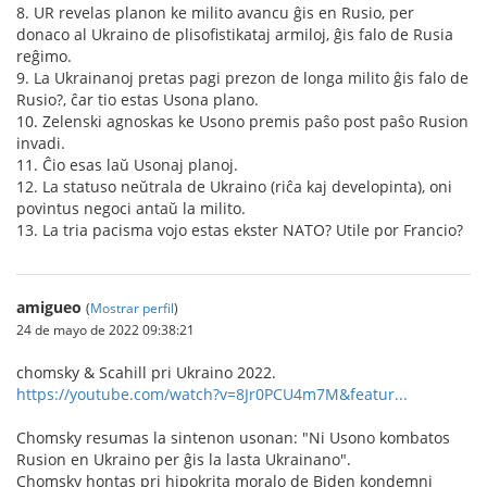
8. UR revelas planon ke milito avancu ĝis en Rusio, per
donaco al Ukraino de plisofistikataj armiloj, ĝis falo de Rusia
reĝimo.
9. La Ukrainanoj pretas pagi prezon de longa milito ĝis falo de
Rusio?, ĉar tio estas Usona plano.
10. Zelenski agnoskas ke Usono premis paŝo post paŝo Rusion
invadi.
11. Ĉio esas laŭ Usonaj planoj.
12. La statuso neŭtrala de Ukraino (riĉa kaj developinta), oni
povintus negoci antaŭ la milito.
13. La tria pacisma vojo estas ekster NATO? Utile por Francio?
amigueo
(
Mostrar perfil
)
24 de mayo de 2022 09:38:21
chomsky & Scahill pri Ukraino 2022.
https://youtube.com/watch?v=8Jr0PCU4m7M&featur...
Chomsky resumas la sintenon usonan: "Ni Usono kombatos
Rusion en Ukraino per ĝis la lasta Ukrainano".
Chomsky hontas pri hipokrita moralo de Biden kondemni