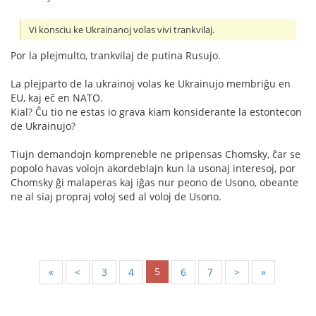
Vi konsciu ke Ukrainanoj volas vivi trankvilaj.
Por la plejmulto, trankvilaj de putina Rusujo.
La plejparto de la ukrainoj volas ke Ukrainujo membriĝu en
EU, kaj eĉ en NATO.
Kial? Ĉu tio ne estas io grava kiam konsiderante la estontecon
de Ukrainujo?
Tiujn demandojn kompreneble ne pripensas Chomsky, ĉar se
popolo havas volojn akordeblajn kun la usonaj interesoj, por
Chomsky ĝi malaperas kaj iĝas nur peono de Usono, obeante
ne al siaj propraj voloj sed al voloj de Usono.
5
«
<
3
4
6
7
>
»