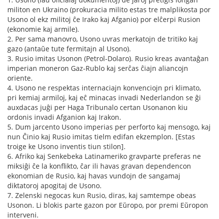
militon en Ukraino (prokuracia milito estas tre malplikosta por
Usono ol ekz militoj ĉe Irako kaj Afganio) por elĉerpi Rusion
(ekonomie kaj armile).
2. Per sama manovro, Usono uvras merkatojn de tritiko kaj
gazo (antaŭe tute fermitajn al Usono).
3. Rusio imitas Usonon (Petrol-Dolaro). Rusio kreas avantaĝan
imperian moneron Gaz-Rublo kaj serĉas ĉiajn aliancojn
oriente.
4. Usono ne respektas internaciajn konvenciojn pri klimato,
pri kemiaj armiloj, kaj eĉ minacas invadi Nederlandon se ĝi
auxdacas juĝi per Haga Tribunalo certan Usonanon kiu
ordonis invadi Afganion kaj Irakon.
5. Dum jarcento Usono imperias per perforto kaj mensogo, kaj
nun Ĉinio kaj Rusio imitas tielm edifan ekzemplon. [Estas
troige ke Usono inventis tiun stilon].
6. Afriko kaj Senkebeka Latinameriko gravparte preferas ne
miksiĝi ĉe la konflikto, ĉar ili havas gravan dependencon
ekonomian de Rusio, kaj havas vundojn de sangamaj
diktatoroj apogitaj de Usono.
7. Zelenski negocas kun Rusio, diras, kaj samtempe obeas
Usonon. Li blokis parte gazon por Eŭropo, por premi Eŭropon
interveni.