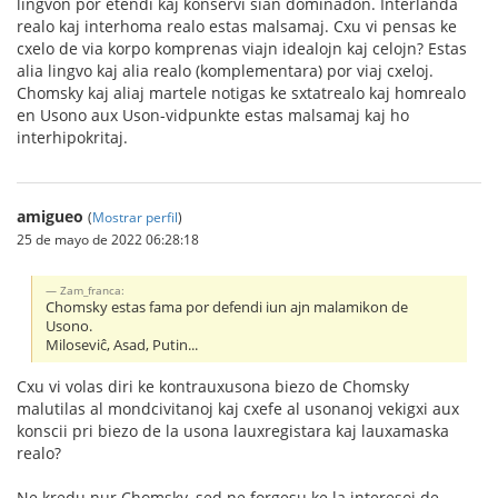
lingvon por etendi kaj konservi sian dominadon. Interlanda
realo kaj interhoma realo estas malsamaj. Cxu vi pensas ke
cxelo de via korpo komprenas viajn idealojn kaj celojn? Estas
alia lingvo kaj alia realo (komplementara) por viaj cxeloj.
Chomsky kaj aliaj martele notigas ke sxtatrealo kaj homrealo
en Usono aux Uson-vidpunkte estas malsamaj kaj ho
interhipokritaj.
amigueo
(
Mostrar perfil
)
25 de mayo de 2022 06:28:18
Zam_franca:
Chomsky estas fama por defendi iun ajn malamikon de
Usono.
Miloseviĉ, Asad, Putin...
Cxu vi volas diri ke kontrauxusona biezo de Chomsky
malutilas al mondcivitanoj kaj cxefe al usonanoj vekigxi aux
konscii pri biezo de la usona lauxregistara kaj lauxamaska
realo?
Ne kredu nur Chomsky, sed ne forgesu ke la interesoj de