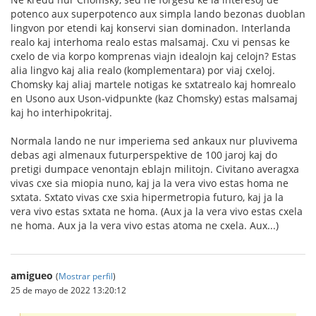
potenco aux superpotenco aux simpla lando bezonas duoblan
lingvon por etendi kaj konservi sian dominadon. Interlanda
realo kaj interhoma realo estas malsamaj. Cxu vi pensas ke
cxelo de via korpo komprenas viajn idealojn kaj celojn? Estas
alia lingvo kaj alia realo (komplementara) por viaj cxeloj.
Chomsky kaj aliaj martele notigas ke sxtatrealo kaj homrealo
en Usono aux Uson-vidpunkte (kaz Chomsky) estas malsamaj
kaj ho interhipokritaj.
Normala lando ne nur imperiema sed ankaux nur pluvivema
debas agi almenaux futurperspektive de 100 jaroj kaj do
pretigi dumpace venontajn eblajn militojn. Civitano averagxa
vivas cxe sia miopia nuno, kaj ja la vera vivo estas homa ne
sxtata. Sxtato vivas cxe sxia hipermetropia futuro, kaj ja la
vera vivo estas sxtata ne homa. (Aux ja la vera vivo estas cxela
ne homa. Aux ja la vera vivo estas atoma ne cxela. Aux...)
amigueo
(
Mostrar perfil
)
25 de mayo de 2022 13:20:12