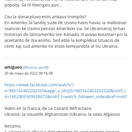
popoloj. Se ili liberigxis aux...
Cxu la donacpluvo estis ankaux trompilo?
En Ameriko, la landoj sude de Usono havis havas la malbonan
sxancon ke Usono pensas Amerikon sia. Se Ukrainanoj lernas
historion de latinameriko sen Kanado, ili povas kosxmari pri la
acxetanto de ilia animo. Sed eble la kompleksa situacio de
centr kaj sud ameriko ne estas komparebla al tiu Ukraina.
amigueo
(
Mostrar perfil
)
20 de mayo de 2022 09:16:38
https://www.facebook.com/watch/?
v=985142462202320&aggr_v_ids[0]=985142462202320&notif_i
d=1652909369928472&notif_t=watch_follower_video&ref=notif
Video en la franca, de Le Canard Réfractaire.
Ukraine, la nouvelle Afghanistan (Ukraino, la nova Afganio)
Resumo.
1. Usono (laŭ oficialaj dokumentoj) de jaroj pretigis longan