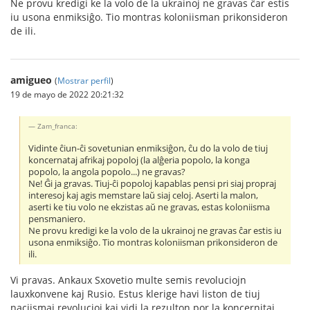
Ne provu kredigi ke la volo de la ukrainoj ne gravas ĉar estis
iu usona enmiksiĝo. Tio montras koloniisman prikonsideron
de ili.
amigueo
(
Mostrar perfil
)
19 de mayo de 2022 20:21:32
Zam_franca:
Vidinte ĉiun-ĉi sovetunian enmiksiĝon, ĉu do la volo de tiuj
koncernataj afrikaj popoloj (la alĝeria popolo, la konga
popolo, la angola popolo...) ne gravas?
Ne! Ĝi ja gravas. Tiuj-ĉi popoloj kapablas pensi pri siaj propraj
interesoj kaj agis memstare laŭ siaj celoj. Aserti la malon,
aserti ke tiu volo ne ekzistas aŭ ne gravas, estas koloniisma
pensmaniero.
Ne provu kredigi ke la volo de la ukrainoj ne gravas ĉar estis iu
usona enmiksiĝo. Tio montras koloniisman prikonsideron de
ili.
Vi pravas. Ankaux Sxovetio multe semis revoluciojn
lauxkonvene kaj Rusio. Estus klerige havi liston de tiuj
naciismaj revolucioj kaj vidi la rezulton por la koncernitaj