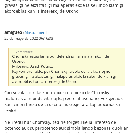
gravas, ĝi ne ekzistas, ĝi malaperas ekde la sekundo kiam ĝi
akordeblas kun la interesoj de Usono.
amigueo
(
Mostrar perfil
)
25 de mayo de 2022 06:16:33
Zam_franca:
Chomsky estas fama por defendi iun ajn malamikon de
Usono.
Miloseviĉ, Asad, Putin...
Kaj kompreneble, por Chomsky la volo de la ukrainoj ne
gravas, ĝi ne ekzistas, ĝi malaperas ekde la sekundo kiam ĝi
akordeblas kun la interesoj de Usono.
Cxu vi volas diri ke kontrauxusona biezo de Chomsky
malutilas al mondcivitanoj kaj cxefe al usonanoj vekigxi aux
konscii pri biezo de la usona lauxregistara kaj lauxamaska
realo?
Ne kredu nur Chomsky, sed ne forgesu ke la interezo de
potenco aux superpotenco aux simpla lando bezonas duoblan