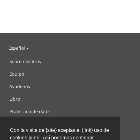
Español
Sobre nosotros
Equipo
Ayúdenos
Libro
Protección de datos
Condiciones de uso
Con la visita de {site} aceptas el {link} uso de
Contáctenos
cookies {/link}. Así podemos continuar