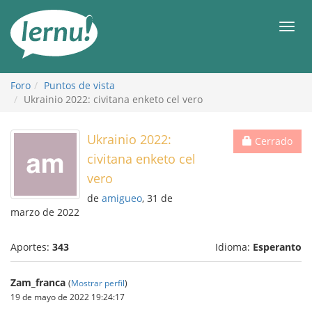
Contenido
Men
Foro
Puntos de vista
Ukrainio 2022: civitana enketo cel vero
Ukrainio 2022:
Cerrado
civitana enketo cel
vero
de
amigueo
, 31 de
marzo de 2022
Aportes:
343
Idioma:
Esperanto
Zam_franca
(
Mostrar perfil
)
19 de mayo de 2022 19:24:17