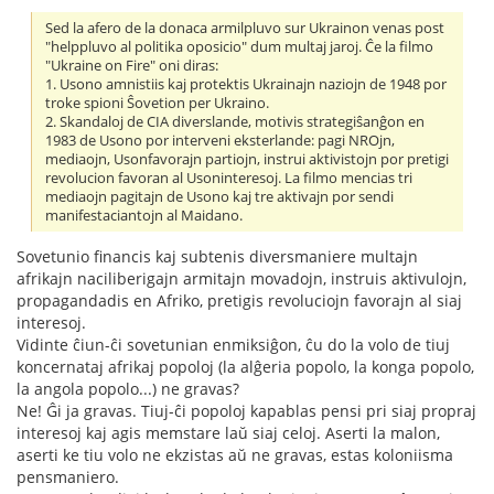
Sed la afero de la donaca armilpluvo sur Ukrainon venas post
"helppluvo al politika oposicio" dum multaj jaroj. Ĉe la filmo
"Ukraine on Fire" oni diras:
1. Usono amnistiis kaj protektis Ukrainajn naziojn de 1948 por
troke spioni Ŝovetion per Ukraino.
2. Skandaloj de CIA diverslande, motivis strategiŝanĝon en
1983 de Usono por interveni eksterlande: pagi NROjn,
mediaojn, Usonfavorajn partiojn, instrui aktivistojn por pretigi
revolucion favoran al Usoninteresoj. La filmo mencias tri
mediaojn pagitajn de Usono kaj tre aktivajn por sendi
manifestaciantojn al Maidano.
Sovetunio financis kaj subtenis diversmaniere multajn
afrikajn naciliberigajn armitajn movadojn, instruis aktivulojn,
propagandadis en Afriko, pretigis revoluciojn favorajn al siaj
interesoj.
Vidinte ĉiun-ĉi sovetunian enmiksiĝon, ĉu do la volo de tiuj
koncernataj afrikaj popoloj (la alĝeria popolo, la konga popolo,
la angola popolo...) ne gravas?
Ne! Ĝi ja gravas. Tiuj-ĉi popoloj kapablas pensi pri siaj propraj
interesoj kaj agis memstare laŭ siaj celoj. Aserti la malon,
aserti ke tiu volo ne ekzistas aŭ ne gravas, estas koloniisma
pensmaniero.