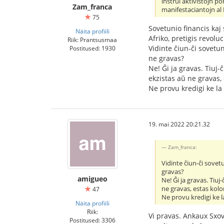
instrui aktivistojn p
Zam_franca
manifestaciantojn al
75
Sovetunio financis kaj
Näita profiili
Afriko, pretigis revoluc
Riik: Prantsusmaa
Vidinte ĉiun-ĉi sovetun
Postitused: 1930
ne gravas?
Ne! Ĝi ja gravas. Tiuj-
ekzistas aŭ ne gravas
Ne provu kredigi ke la
19. mai 2022 20:21.32
Zam_franca:
Vidinte ĉiun-ĉi sovet
gravas?
amigueo
Ne! Ĝi ja gravas. Tiuj
ne gravas, estas kol
47
Ne provu kredigi ke l
Näita profiili
Riik:
Vi pravas. Ankaux Sxove
Postitused: 3306