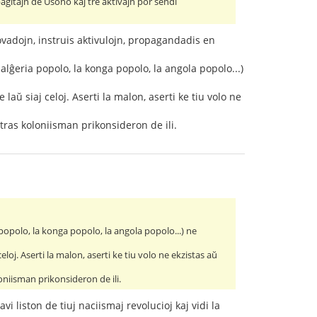
pagitajn de Usono kaj tre aktivajn por sendi
ovadojn, instruis aktivulojn, propagandadis en
 alĝeria popolo, la konga popolo, la angola popolo...)
laŭ siaj celoj. Aserti la malon, aserti ke tiu volo ne
tras koloniisman prikonsideron de ili.
 popolo, la konga popolo, la angola popolo...) ne
eloj. Aserti la malon, aserti ke tiu volo ne ekzistas aŭ
oniisman prikonsideron de ili.
 liston de tiuj naciismaj revolucioj kaj vidi la