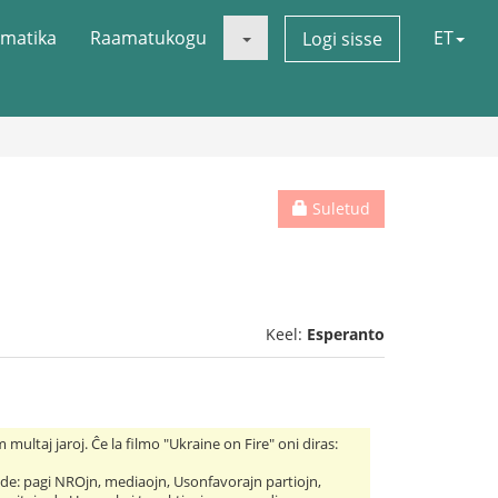
matika
Raamatukogu
ET
Logi sisse
Suletud
Keel:
Esperanto
ultaj jaroj. Ĉe la filmo "Ukraine on Fire" oni diras:
nde: pagi NROjn, mediaojn, Usonfavorajn partiojn,