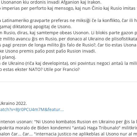
 Usonanon kiu ordonis invadi Afganion kaj Irakon.
imperias per perforto kaj mensogo, kaj nun Ĉinio kaj Rusio imitas 
a Latinameriko gravparte preferas ne miksiĝi ĉe la konflikto, ĉar i
amaj diktatoroj apogitaj de Usono.
n Rusio, diras, kaj samtempe obeas Usonon. Li blokis parte gazon 
 milito avancu ĝis en Rusio, per donaco al Ukraino de plisofistikata
 pagi prezon de longa milito ĝis falo de Rusio?, ĉar tio estas Usona
 ke Usono premis paŝo post paŝo Rusion invadi.
j planoj.
 de Ukraino (riĉa kaj developinta), oni povintus negoci antaŭ la mili
jo estas ekster NATO? Utile por Francio?
Ukraino 2022.
watch?v=8Jr0PCU4m7M&featur...
ntenon usonan: "Ni Usono kombatos Rusion en Ukraino per ĝis la l
pokrita moralo de Biden kondemni "antaŭ Haga Tribunalo" militkri
lon ĉar... ĉar... "internacia justico ne aplikeblas al Usono nur al