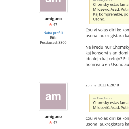
Zam_franca:
Chomsky estas fama 
Miloseviĉ, Asad, Putin
Kaj kompreneble, por 
amigueo
Usono.
47
Cxu vi volas diri ke k
Näita profiili
usona lauxregistara k
Riik:
Postitused: 3306
Ne kredu nur Chomsky,
kaj konservi sian domi
idealojn kaj celojn? Es
homrealo en Usono aux
25. mai 2022 6:28.18
Zam_franca:
Chomsky estas fama 
Miloseviĉ, Asad, Putin
amigueo
Cxu vi volas diri ke k
47
usona lauxregistara k