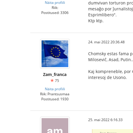
Näita profiili
dumvivan torturon pro e
Riik:
mesaĝo por ĵurnalistoj 
Postitused: 3306
Esprimlibero".
Ktp ktp.
24. mai 2022 20:36.48
Chomsky estas fama p
Miloseviĉ, Asad, Putin
Kaj kompreneble, por C
Zam_franca
interesoj de Usono.
75
Näita profiili
Riik: Prantsusmaa
Postitused: 1930
25. mai 2022 6:16.33