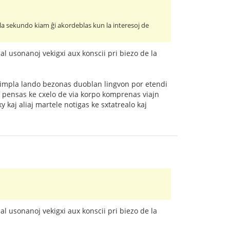
 la sekundo kiam ĝi akordeblas kun la interesoj de
l usonanoj vekigxi aux konscii pri biezo de la
simpla lando bezonas duoblan lingvon por etendi
i pensas ke cxelo de via korpo komprenas viajn
y kaj aliaj martele notigas ke sxtatrealo kaj
l usonanoj vekigxi aux konscii pri biezo de la