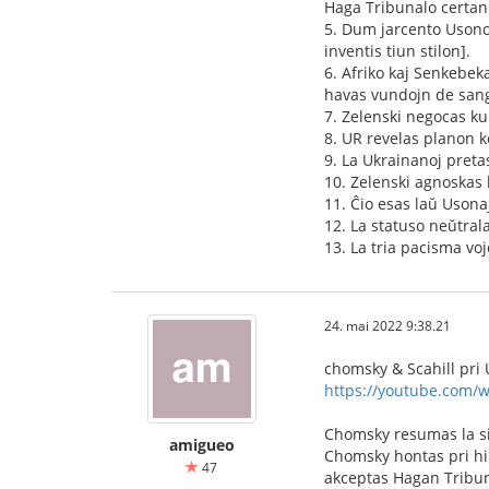
Haga Tribunalo certan
5. Dum jarcento Usono 
inventis tiun stilon].
6. Afriko kaj Senkebek
havas vundojn de sang
7. Zelenski negocas ku
8. UR revelas planon ke
9. La Ukrainanoj pretas
10. Zelenski agnoskas
11. Ĉio esas laŭ Usona
12. La statuso neŭtrala
13. La tria pacisma vo
24. mai 2022 9:38.21
chomsky & Scahill pri 
https://youtube.com/
Chomsky resumas la si
amigueo
Chomsky hontas pri hi
47
akceptas Hagan Tribuna