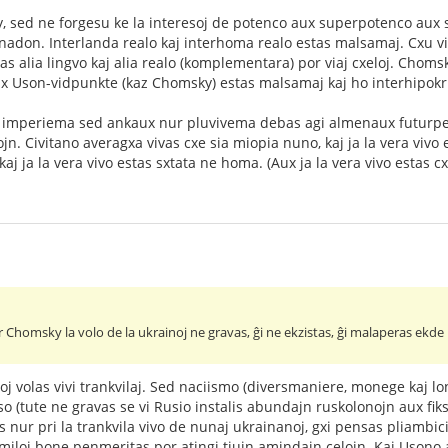
 sed ne forgesu ke la interesoj de potenco aux superpotenco aux 
nadon. Interlanda realo kaj interhoma realo estas malsamaj. Cxu v
tas alia lingvo kaj alia realo (komplementara) por viaj cxeloj. Chomsk
 Uson-vidpunkte (kaz Chomsky) estas malsamaj kaj ho interhipokri
imperiema sed ankaux nur pluvivema debas agi almenaux futurpers
jn. Civitano averagxa vivas cxe sia miopia nuno, kaj ja la vera vivo 
aj ja la vera vivo estas sxtata ne homa. (Aux ja la vera vivo estas 
Chomsky la volo de la ukrainoj ne gravas, ĝi ne ekzistas, ĝi malaperas ekde
oj volas vivi trankvilaj. Sed naciismo (diversmaniere, monege kaj lo
o (tute ne gravas se vi Rusio instalis abundajn ruskolonojn aux fiks
nur pri la trankvila vivo de nunaj ukrainanoj, gxi pensas pliambicie 
iloj bone penmeritas por atingi tiujn amindajn celojn. Kaj Usono a