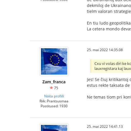
dekmiloj de Ukrainanoj
tielm valoran strategi
En tiu ludo geopolitik
La cetera mondo devas
25. mai 2022 14:35.08
Cxu vi volas diri ke 
lauxregistara kaj la
Jes! Se ĉiuj kritikant
Zam_franca
estus rekte taksata de
75
Näita profiili
Ne temas tiom pri kon
Riik: Prantsusmaa
Postitused: 1930
25. mai 2022 14:41.13