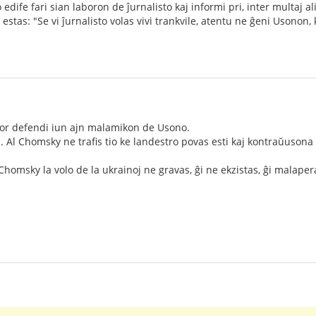
dife fari sian laboron de ĵurnalisto kaj informi pri, inter multaj ali
estas: "Se vi ĵurnalisto volas vivi trankvile, atentu ne ĝeni Usonon, 
or defendi iun ajn malamikon de Usono.
... Al Chomsky ne trafis tio ke landestro povas esti kaj kontraŭuson
homsky la volo de la ukrainoj ne gravas, ĝi ne ekzistas, ĝi malape