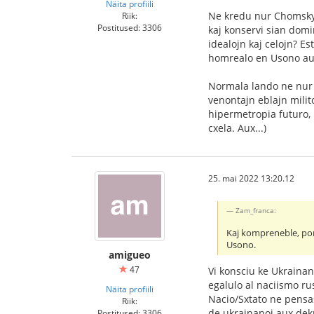
Näita profiili
Ne kredu nur Chomsky,
Riik:
Postitused: 3306
kaj konservi sian domi
idealojn kaj celojn? Es
homrealo en Usono aux
Normala lando ne nur 
venontajn eblajn milito
hipermetropia futuro, k
cxela. Aux...)
25. mai 2022 13:20.12
Zam_franca:
Kaj kompreneble, por 
Usono.
amigueo
47
Vi konsciu ke Ukrainan
egalulo al naciismo rus
Näita profiili
Nacio/Sxtato ne pensas 
Riik:
de ukrainanoj aux dekm
Postitused: 3306