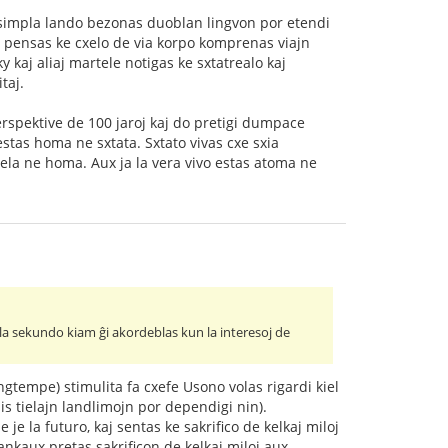
simpla lando bezonas duoblan lingvon por etendi
i pensas ke cxelo de via korpo komprenas viajn
y kaj aliaj martele notigas ke sxtatrealo kaj
taj.
pektive de 100 jaroj kaj do pretigi dumpace
estas homa ne sxtata. Sxtato vivas cxe sxia
cxela ne homa. Aux ja la vera vivo estas atoma ne
 la sekundo kiam ĝi akordeblas kun la interesoj de
ngtempe) stimulita fa cxefe Usono volas rigardi kiel
is tielajn landlimojn por dependigi nin).
je la futuro, kaj sentas ke sakrifico de kelkaj miloj
nkaux pretas sakrificon de kelkaj miloj aux