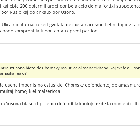
 kaj eble 200 dolarmiliardoj por bela celo de malfortigi subpotenco
e por Rusio kaj do ankaux por Usono.
a, Ukraino plurnacia sed gvidata de cxefa naciismo tielm dopingita 
 bone kompreni la ludon antaux preni partion.
kontrauxusona biezo de Chomsky malutilas al mondcivitanoj kaj cxefe al uson
uxamaska realo?
oj de usona imperiismo estus kiel Chomsky defendantoj de amasmurd
 multaj homoj kiel malserioza.
traŭusona biaso ol pri emo defendi krimulojn ekde la momento ili 