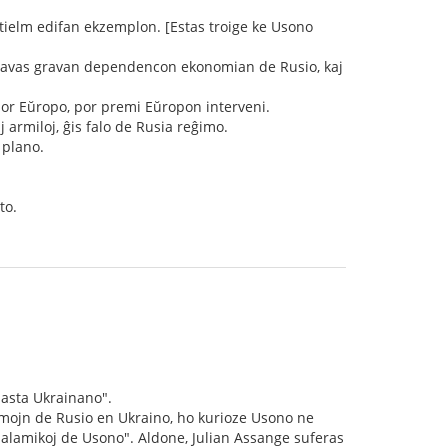
tielm edifan ekzemplon. [Estas troige ke Usono
li havas gravan dependencon ekonomian de Rusio, kaj
por Eŭropo, por premi Eŭropon interveni.
j armiloj, ĝis falo de Rusia reĝimo.
 plano.
to.
asta Ukrainano".
mojn de Rusio en Ukraino, ho kurioze Usono ne
 malamikoj de Usono". Aldone, Julian Assange suferas