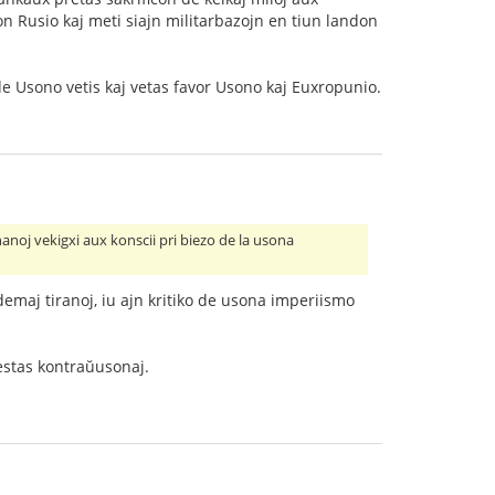
n Rusio kaj meti siajn militarbazojn en tiun landon
de Usono vetis kaj vetas favor Usono kaj Euxropunio.
anoj vekigxi aux konscii pri biezo de la usona
emaj tiranoj, iu ajn kritiko de usona imperiismo
estas kontraŭusonaj.