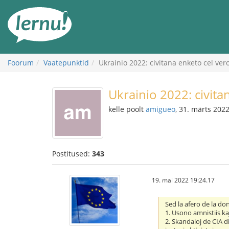
Sisu
juurde
Foorum
Vaatepunktid
Ukrainio 2022: civitana enketo cel ver
Ukrainio 2022: civita
kelle poolt
amigueo
, 31. märts 202
Postitused:
343
19. mai 2022 19:24.17
Sed la afero de la do
1. Usono amnistiis ka
2. Skandaloj de CIA 