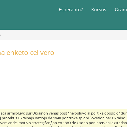
Esperanto?
Kursus
Gram
o
na enketo cel vero
2
naca armilpluvo sur Ukrainon venas post "helppluvo al politika oposicio" dum m
j protektis Ukrainajn naziojn de 1948 por troke spioni Ŝovetion per Ukraino.
diverslande, motivis strategiŝanĝon en 1983 de Usono por interveni eksterla