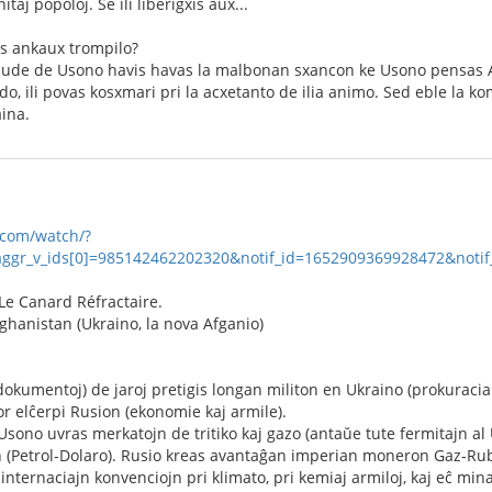
taj popoloj. Se ili liberigxis aux...
is ankaux trompilo?
 sude de Usono havis havas la malbonan sxancon ke Usono pensas A
o, ili povas kosxmari pri la acxetanto de ilia animo. Sed eble la k
ina.
.com/watch/?
gr_v_ids[0]=985142462202320&notif_id=1652909369928472&notif_t
 Le Canard Réfractaire.
fghanistan (Ukraino, la nova Afganio)
 dokumentoj) de jaroj pretigis longan militon en Ukraino (prokuracia 
or elĉerpi Rusion (ekonomie kaj armile).
sono uvras merkatojn de tritiko kaj gazo (antaŭe tute fermitajn al
 (Petrol-Dolaro). Rusio kreas avantaĝan imperian moneron Gaz-Rublo
internaciajn konvenciojn pri klimato, pri kemiaj armiloj, kaj eĉ mi