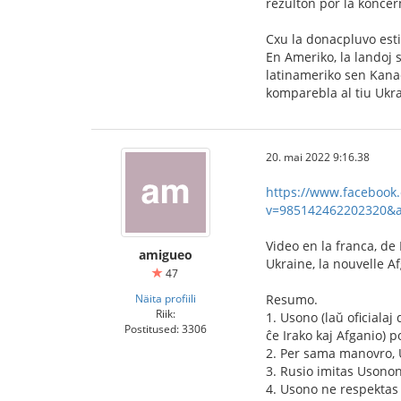
rezulton por la koncerni
Cxu la donacpluvo est
En Ameriko, la landoj
latinameriko sen Kanad
komparebla al tiu Ukra
20. mai 2022 9:16.38
https://www.facebook
v=985142462202320&ag
Video en la franca, de
amigueo
Ukraine, la nouvelle A
47
Näita profiili
Resumo.
Riik:
1. Usono (laŭ oficialaj
Postitused: 3306
ĉe Irako kaj Afganio) p
2. Per sama manovro, U
3. Rusio imitas Usonon
4. Usono ne respektas 