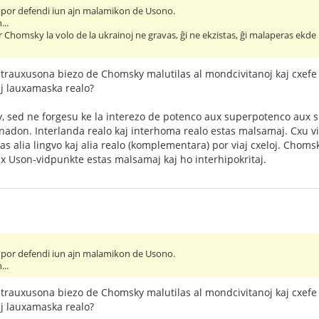
por defendi iun ajn malamikon de Usono.
...
Chomsky la volo de la ukrainoj ne gravas, ĝi ne ekzistas, ĝi malaperas ekde
ontrauxusona biezo de Chomsky malutilas al mondcivitanoj kaj cxefe a
aj lauxamaska realo?
 sed ne forgesu ke la interezo de potenco aux superpotenco aux 
nadon. Interlanda realo kaj interhoma realo estas malsamaj. Cxu v
tas alia lingvo kaj alia realo (komplementara) por viaj cxeloj. Chomsk
 Uson-vidpunkte estas malsamaj kaj ho interhipokritaj.
por defendi iun ajn malamikon de Usono.
...
ontrauxusona biezo de Chomsky malutilas al mondcivitanoj kaj cxefe a
aj lauxamaska realo?