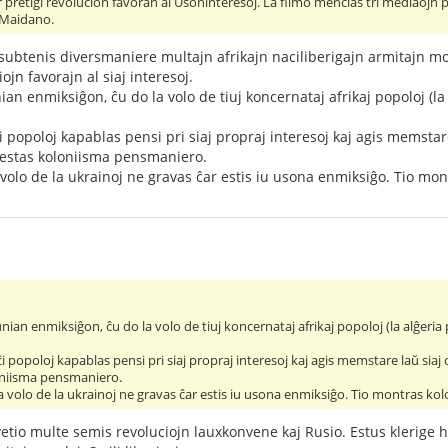
or pretigi revolucion favoran al Usoninteresoj. La filmo mencias tri mediaojn 
 Maidano.
 subtenis diversmaniere multajn afrikajn naciliberigajn armitajn m
iojn favorajn al siaj interesoj.
ian enmiksiĝon, ĉu do la volo de tiuj koncernataj afrikaj popoloj (la
ĉi popoloj kapablas pensi pri siaj propraj interesoj kaj agis memstare 
, estas koloniisma pensmaniero.
 volo de la ukrainoj ne gravas ĉar estis iu usona enmiksiĝo. Tio mon
unian enmiksiĝon, ĉu do la volo de tiuj koncernataj afrikaj popoloj (la alĝeria
-ĉi popoloj kapablas pensi pri siaj propraj interesoj kaj agis memstare laŭ siaj c
oniisma pensmaniero.
a volo de la ukrainoj ne gravas ĉar estis iu usona enmiksiĝo. Tio montras kol
tio multe semis revoluciojn lauxkonvene kaj Rusio. Estus klerige havi