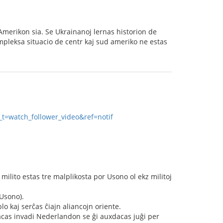
merikon sia. Se Ukrainanoj lernas historion de
ompleksa situacio de centr kaj sud ameriko ne estas
=watch_follower_video&ref=notif
milito estas tre malplikosta por Usono ol ekz militoj
 Usono).
 kaj serĉas ĉiajn aliancojn oriente.
nacas invadi Nederlandon se ĝi auxdacas juĝi per