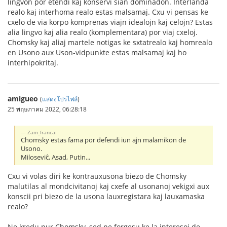
lingvon por etendi kaj konservi sian dominadon. Interlanda
realo kaj interhoma realo estas malsamaj. Cxu vi pensas ke
cxelo de via korpo komprenas viajn idealojn kaj celojn? Estas
alia lingvo kaj alia realo (komplementara) por viaj cxeloj.
Chomsky kaj aliaj martele notigas ke sxtatrealo kaj homrealo
en Usono aux Uson-vidpunkte estas malsamaj kaj ho
interhipokritaj.
amigueo
(
แสดงโปรไฟล์
)
25 พฤษภาคม 2022, 06:28:18
Zam_franca:
Chomsky estas fama por defendi iun ajn malamikon de
Usono.
Miloseviĉ, Asad, Putin...
Cxu vi volas diri ke kontrauxusona biezo de Chomsky
malutilas al mondcivitanoj kaj cxefe al usonanoj vekigxi aux
konscii pri biezo de la usona lauxregistara kaj lauxamaska
realo?
Ne kredu nur Chomsky, sed ne forgesu ke la interesoj de