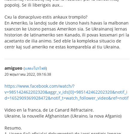
popoloj. Se ili liberigxis aux...
Cxu la donacpluvo estis ankaux trompilo?
En Ameriko, la landoj sude de Usono havis havas la malbonan
sxancon ke Usono pensas Amerikon sia. Se Ukrainanoj lernas
historion de latinameriko sen Kanado, ili povas kosxmari pri la
acxetanto de ilia animo. Sed eble la kompleksa situacio de
centr kaj sud ameriko ne estas komparebla al tiu Ukraina.
amigueo
(
แสดงโปรไฟล์
)
20 พฤษภาคม 2022, 09:16:38
https://www.facebook.com/watch/?
v=985142462202320&aggr_v_ids[0]=985142462202320&notif_i
d=1652909369928472&notif_t=watch_follower_video&ref=notif
Video en la franca, de Le Canard Réfractaire.
Ukraine, la nouvelle Afghanistan (Ukraino, la nova Afganio)
Resumo.
1. Usono (laŭ oficialaj dokumentoj) de jaroj pretigis longan