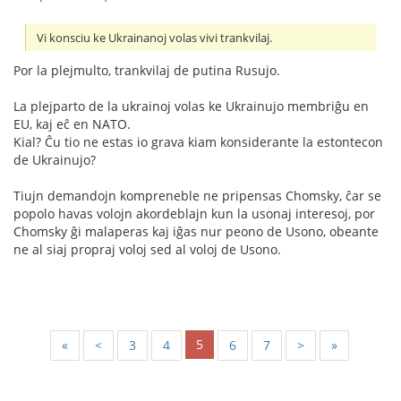
Vi konsciu ke Ukrainanoj volas vivi trankvilaj.
Por la plejmulto, trankvilaj de putina Rusujo.
La plejparto de la ukrainoj volas ke Ukrainujo membriĝu en
EU, kaj eĉ en NATO.
Kial? Ĉu tio ne estas io grava kiam konsiderante la estontecon
de Ukrainujo?
Tiujn demandojn kompreneble ne pripensas Chomsky, ĉar se
popolo havas volojn akordeblajn kun la usonaj interesoj, por
Chomsky ĝi malaperas kaj iĝas nur peono de Usono, obeante
ne al siaj propraj voloj sed al voloj de Usono.
5
«
<
3
4
6
7
>
»