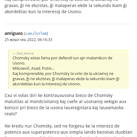
gravas, ĝi ne ekzistas, ĝi malaperas ekde la sekundo kiam ĝi
akordeblas kun la interesoj de Usono.
amigueo
(
แสดงโปรไฟล์
)
25 พฤษภาคม 2022, 06:16:33
Zam_franca:
Chomsky estas fama por defendi iun ajn malamikon de
Usono.
Miloseviĉ, Asad, Putin...
Kaj kompreneble, por Chomsky la volo de la ukrainoj ne
gravas, ĝi ne ekzistas, ĝi malaperas ekde la sekundo kiam ĝi
akordeblas kun la interesoj de Usono.
Cxu vi volas diri ke kontrauxusona biezo de Chomsky
malutilas al mondcivitanoj kaj cxefe al usonanoj vekigxi aux
konscii pri biezo de la usona lauxregistara kaj lauxamaska
realo?
Ne kredu nur Chomsky, sed ne forgesu ke la interezo de
potenco aux superpotenco aux simpla lando bezonas duoblan