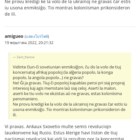
Ne provu kredigi ke la volo de la ukrainoj ne gravas ĉar estis
iu usona enmiksiĝo. Tio montras koloniisman prikonsideron
de ili.
amigueo
(
แสดงโปรไฟล์
)
19 พฤษภาคม 2022, 20:21:32
Zam_franca:
Vidinte ĉiun-ĉi sovetunian enmiksiĝon, ĉu do la volo de tiuj
koncernataj afrikaj popoloj (la alĝeria popolo, la konga
popolo, la angola popolo...) ne gravas?
Ne! Ĝi ja gravas. Tiuj-ĉi popoloj kapablas pensi pri siaj propraj
interesoj kaj agis memstare laŭ siaj celoj. Aserti la malon,
aserti ke tiu volo ne ekzistas aŭ ne gravas, estas koloniisma
pensmaniero.
Ne provu kredigi ke la volo de la ukrainoj ne gravas ĉar estis iu
usona enmiksiĝo. Tio montras koloniisman prikonsideron de
ili.
Vi pravas. Ankaux Sxovetio multe semis revoluciojn
lauxkonvene kaj Rusio. Estus klerige havi liston de tiuj
naciismaj revolucioj kaj vidi la rezulton por la koncernitaj