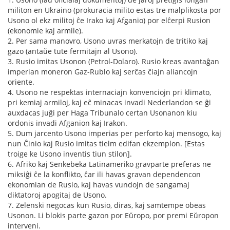
militon en Ukraino (prokuracia milito estas tre malplikosta por
Usono ol ekz militoj ĉe Irako kaj Afganio) por elĉerpi Rusion
(ekonomie kaj armile).
2. Per sama manovro, Usono uvras merkatojn de tritiko kaj
gazo (antaŭe tute fermitajn al Usono).
3. Rusio imitas Usonon (Petrol-Dolaro). Rusio kreas avantaĝan
imperian moneron Gaz-Rublo kaj serĉas ĉiajn aliancojn
oriente.
4. Usono ne respektas internaciajn konvenciojn pri klimato,
pri kemiaj armiloj, kaj eĉ minacas invadi Nederlandon se ĝi
auxdacas juĝi per Haga Tribunalo certan Usonanon kiu
ordonis invadi Afganion kaj Irakon.
5. Dum jarcento Usono imperias per perforto kaj mensogo, kaj
nun Ĉinio kaj Rusio imitas tielm edifan ekzemplon. [Estas
troige ke Usono inventis tiun stilon].
6. Afriko kaj Senkebeka Latinameriko gravparte preferas ne
miksiĝi ĉe la konflikto, ĉar ili havas gravan dependencon
ekonomian de Rusio, kaj havas vundojn de sangamaj
diktatoroj apogitaj de Usono.
7. Zelenski negocas kun Rusio, diras, kaj samtempe obeas
Usonon. Li blokis parte gazon por Eŭropo, por premi Eŭropon
interveni.