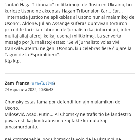
"antaŭ Haga Tribunalo" militkrimojn de Rusio en Ukraino, ho
kurioze Usono ne akceptas Hagan Tribunalon ĉar... ĉar...
"internacia justico ne aplikeblas al Usono nur al malamikoj de
Usono". Aldone, Julian Assange suferas dumvivan torturon
pro edife fari sian laboron de ĵurnalisto kaj informi pri, inter
multaj aliaj aferoj, kelkaj usonaj militkrimoj. La senvorta
mesaĝo por ĵurnalistoj estas: "Se vi ĵurnalisto volas vivi
trankvile, atentu ne ĝeni Usonon, kiu celebras fiere ĉiujare la
Tagon de la Esprimlibero".
Ktp ktp.
Zam_franca
(
แสดงโปรไฟล์
)
24 พฤษภาคม 2022, 20:36:48
Chomsky estas fama por defendi iun ajn malamikon de
Usono.
Miloseviĉ, Asad, Putin... Al Chomsky ne trafis tio ke landestro
povas esti kaj kontraŭusona kaj fakte krimulo kaj
amasmurdanto.
Kaj kompreneble, por Chomsky la volo de la ukrainoj ne