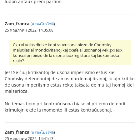
ludon antaux preni partion.
Zam_franca
(
แสดงโปรไฟล์
)
25 พฤษภาคม 2022, 14:35:08
Cxu vi volas diri ke kontrauxusona biezo de Chomsky
malutilas al mondcivitanoj kaj cxefe al usonanoj vekigxi aux
konscii pri biezo de la usona lauxregistara kaj lauxamaska
realo?
Jes! Se ĉiuj kritikantoj de usona imperiismo estus kiel
Chomsky defendantoj de amasmurdemaj tiranoj, iu ajn kritiko
de usona imperiismo estus rekte taksata de multaj homoj kiel
malserioza.
Ne temas tiom pri kontraŭusona biaso ol pri emo defendi
krimulojn ekde la momento ili estas kontraŭusonaj.
Zam_franca
(
แสดงโปรไฟล์
)
25 พฤษภาคม 2022, 14:41:13