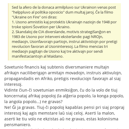
Sed la afero de la donaca armilpluvo sur Ukrainon venas post
"helppluvo al politika oposicio" dum multaj jaroj. Ĉe la filmo
"Ukraine on Fire" oni diras:
1. Usono amnistiis kaj protektis Ukrainajn naziojn de 1948 por
troke spioni Ŝovetion per Ukraino.
2. Skandaloj de CIA diverslande, motivis strategiŝanĝon en
1983 de Usono por interveni eksterlande: pagi NROjn,
mediaojn, Usonfavorajn partiojn, instrui aktivistojn por pretigi
revolucion favoran al Usoninteresoj. La filmo mencias tri
mediaojn pagitajn de Usono kaj tre aktivajn por sendi
manifestaciantojn al Maidano.
Sovetunio financis kaj subtenis diversmaniere multajn
afrikajn naciliberigajn armitajn movadojn, instruis aktivulojn,
propagandadis en Afriko, pretigis revoluciojn favorajn al siaj
interesoj.
Vidinte ĉiun-ĉi sovetunian enmiksiĝon, ĉu do la volo de tiuj
koncernataj afrikaj popoloj (la alĝeria popolo, la konga popolo,
la angola popolo...) ne gravas?
Ne! Ĝi ja gravas. Tiuj-ĉi popoloj kapablas pensi pri siaj propraj
interesoj kaj agis memstare laŭ siaj celoj. Aserti la malon,
aserti ke tiu volo ne ekzistas aŭ ne gravas, estas koloniisma
pensmaniero.