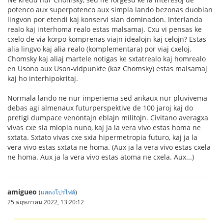
potenco aux superpotenco aux simpla lando bezonas duoblan
lingvon por etendi kaj konservi sian dominadon. Interlanda
realo kaj interhoma realo estas malsamaj. Cxu vi pensas ke
cxelo de via korpo komprenas viajn idealojn kaj celojn? Estas
alia lingvo kaj alia realo (komplementara) por viaj cxeloj.
Chomsky kaj aliaj martele notigas ke sxtatrealo kaj homrealo
en Usono aux Uson-vidpunkte (kaz Chomsky) estas malsamaj
kaj ho interhipokritaj.
Normala lando ne nur imperiema sed ankaux nur pluvivema
debas agi almenaux futurperspektive de 100 jaroj kaj do
pretigi dumpace venontajn eblajn militojn. Civitano averagxa
vivas cxe sia miopia nuno, kaj ja la vera vivo estas homa ne
sxtata. Sxtato vivas cxe sxia hipermetropia futuro, kaj ja la
vera vivo estas sxtata ne homa. (Aux ja la vera vivo estas cxela
ne homa. Aux ja la vera vivo estas atoma ne cxela. Aux...)
amigueo
(
แสดงโปรไฟล์
)
25 พฤษภาคม 2022, 13:20:12