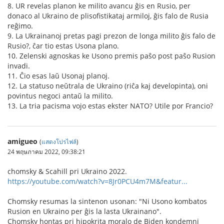
8. UR revelas planon ke milito avancu ĝis en Rusio, per
donaco al Ukraino de plisofistikataj armiloj, ĝis falo de Rusia
reĝimo.
9. La Ukrainanoj pretas pagi prezon de longa milito ĝis falo de
Rusio?, ĉar tio estas Usona plano.
10. Zelenski agnoskas ke Usono premis paŝo post paŝo Rusion
invadi.
11. Ĉio esas laŭ Usonaj planoj.
12. La statuso neŭtrala de Ukraino (riĉa kaj developinta), oni
povintus negoci antaŭ la milito.
13. La tria pacisma vojo estas ekster NATO? Utile por Francio?
amigueo
(
แสดงโปรไฟล์
)
24 พฤษภาคม 2022, 09:38:21
chomsky & Scahill pri Ukraino 2022.
https://youtube.com/watch?v=8Jr0PCU4m7M&featur...
Chomsky resumas la sintenon usonan: "Ni Usono kombatos
Rusion en Ukraino per ĝis la lasta Ukrainano".
Chomsky hontas pri hipokrita moralo de Biden kondemni