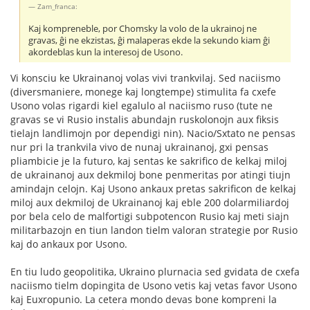
Zam_franca:
Kaj kompreneble, por Chomsky la volo de la ukrainoj ne
gravas, ĝi ne ekzistas, ĝi malaperas ekde la sekundo kiam ĝi
akordeblas kun la interesoj de Usono.
Vi konsciu ke Ukrainanoj volas vivi trankvilaj. Sed naciismo
(diversmaniere, monege kaj longtempe) stimulita fa cxefe
Usono volas rigardi kiel egalulo al naciismo ruso (tute ne
gravas se vi Rusio instalis abundajn ruskolonojn aux fiksis
tielajn landlimojn por dependigi nin). Nacio/Sxtato ne pensas
nur pri la trankvila vivo de nunaj ukrainanoj, gxi pensas
pliambicie je la futuro, kaj sentas ke sakrifico de kelkaj miloj
de ukrainanoj aux dekmiloj bone penmeritas por atingi tiujn
amindajn celojn. Kaj Usono ankaux pretas sakrificon de kelkaj
miloj aux dekmiloj de Ukrainanoj kaj eble 200 dolarmiliardoj
por bela celo de malfortigi subpotencon Rusio kaj meti siajn
militarbazojn en tiun landon tielm valoran strategie por Rusio
kaj do ankaux por Usono.
En tiu ludo geopolitika, Ukraino plurnacia sed gvidata de cxefa
naciismo tielm dopingita de Usono vetis kaj vetas favor Usono
kaj Euxropunio. La cetera mondo devas bone kompreni la