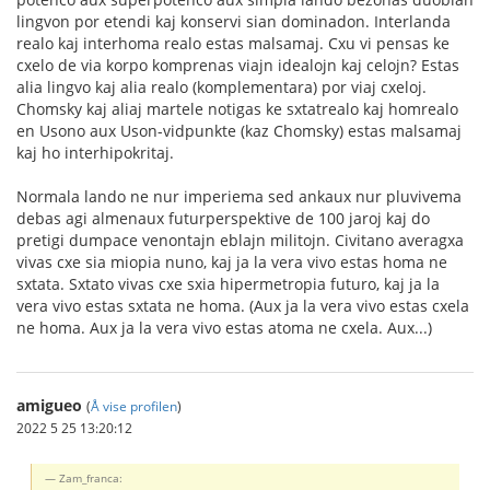
lingvon por etendi kaj konservi sian dominadon. Interlanda
realo kaj interhoma realo estas malsamaj. Cxu vi pensas ke
cxelo de via korpo komprenas viajn idealojn kaj celojn? Estas
alia lingvo kaj alia realo (komplementara) por viaj cxeloj.
Chomsky kaj aliaj martele notigas ke sxtatrealo kaj homrealo
en Usono aux Uson-vidpunkte (kaz Chomsky) estas malsamaj
kaj ho interhipokritaj.
Normala lando ne nur imperiema sed ankaux nur pluvivema
debas agi almenaux futurperspektive de 100 jaroj kaj do
pretigi dumpace venontajn eblajn militojn. Civitano averagxa
vivas cxe sia miopia nuno, kaj ja la vera vivo estas homa ne
sxtata. Sxtato vivas cxe sxia hipermetropia futuro, kaj ja la
vera vivo estas sxtata ne homa. (Aux ja la vera vivo estas cxela
ne homa. Aux ja la vera vivo estas atoma ne cxela. Aux...)
amigueo
(
Å vise profilen
)
2022 5 25 13:20:12
Zam_franca: