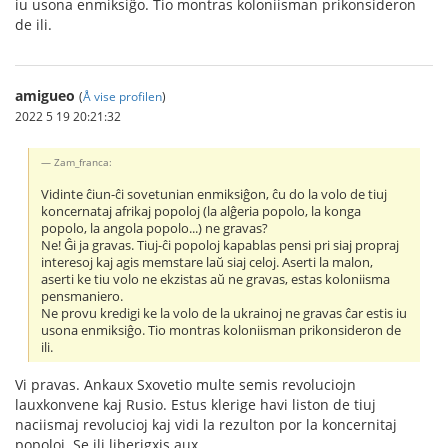
iu usona enmiksiĝo. Tio montras koloniisman prikonsideron
de ili.
amigueo
(
Å vise profilen
)
2022 5 19 20:21:32
Zam_franca:
Vidinte ĉiun-ĉi sovetunian enmiksiĝon, ĉu do la volo de tiuj
koncernataj afrikaj popoloj (la alĝeria popolo, la konga
popolo, la angola popolo...) ne gravas?
Ne! Ĝi ja gravas. Tiuj-ĉi popoloj kapablas pensi pri siaj propraj
interesoj kaj agis memstare laŭ siaj celoj. Aserti la malon,
aserti ke tiu volo ne ekzistas aŭ ne gravas, estas koloniisma
pensmaniero.
Ne provu kredigi ke la volo de la ukrainoj ne gravas ĉar estis iu
usona enmiksiĝo. Tio montras koloniisman prikonsideron de
ili.
Vi pravas. Ankaux Sxovetio multe semis revoluciojn
lauxkonvene kaj Rusio. Estus klerige havi liston de tiuj
naciismaj revolucioj kaj vidi la rezulton por la koncernitaj
popoloj. Se ili liberigxis aux...