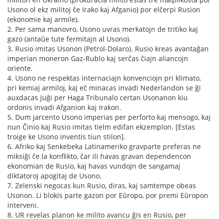
Usono ol ekz militoj ĉe Irako kaj Afganio) por elĉerpi Rusion
(ekonomie kaj armile).
2. Per sama manovro, Usono uvras merkatojn de tritiko kaj
gazo (antaŭe tute fermitajn al Usono).
3. Rusio imitas Usonon (Petrol-Dolaro). Rusio kreas avantaĝan
imperian moneron Gaz-Rublo kaj serĉas ĉiajn aliancojn
oriente.
4. Usono ne respektas internaciajn konvenciojn pri klimato,
pri kemiaj armiloj, kaj eĉ minacas invadi Nederlandon se ĝi
auxdacas juĝi per Haga Tribunalo certan Usonanon kiu
ordonis invadi Afganion kaj Irakon.
5. Dum jarcento Usono imperias per perforto kaj mensogo, kaj
nun Ĉinio kaj Rusio imitas tielm edifan ekzemplon. [Estas
troige ke Usono inventis tiun stilon].
6. Afriko kaj Senkebeka Latinameriko gravparte preferas ne
miksiĝi ĉe la konflikto, ĉar ili havas gravan dependencon
ekonomian de Rusio, kaj havas vundojn de sangamaj
diktatoroj apogitaj de Usono.
7. Zelenski negocas kun Rusio, diras, kaj samtempe obeas
Usonon. Li blokis parte gazon por Eŭropo, por premi Eŭropon
interveni.
8. UR revelas planon ke milito avancu ĝis en Rusio, per