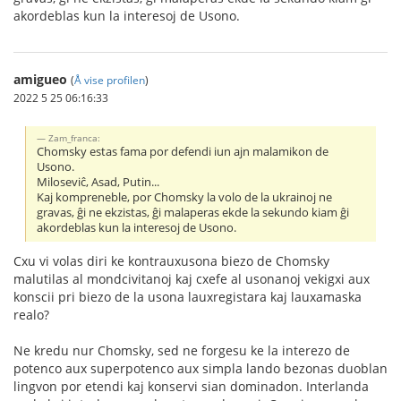
akordeblas kun la interesoj de Usono.
amigueo
(
Å vise profilen
)
2022 5 25 06:16:33
Zam_franca:
Chomsky estas fama por defendi iun ajn malamikon de
Usono.
Miloseviĉ, Asad, Putin...
Kaj kompreneble, por Chomsky la volo de la ukrainoj ne
gravas, ĝi ne ekzistas, ĝi malaperas ekde la sekundo kiam ĝi
akordeblas kun la interesoj de Usono.
Cxu vi volas diri ke kontrauxusona biezo de Chomsky
malutilas al mondcivitanoj kaj cxefe al usonanoj vekigxi aux
konscii pri biezo de la usona lauxregistara kaj lauxamaska
realo?
Ne kredu nur Chomsky, sed ne forgesu ke la interezo de
potenco aux superpotenco aux simpla lando bezonas duoblan
lingvon por etendi kaj konservi sian dominadon. Interlanda