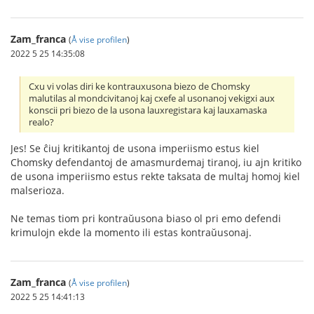
Zam_franca
(
Å vise profilen
)
2022 5 25 14:35:08
Cxu vi volas diri ke kontrauxusona biezo de Chomsky
malutilas al mondcivitanoj kaj cxefe al usonanoj vekigxi aux
konscii pri biezo de la usona lauxregistara kaj lauxamaska
realo?
Jes! Se ĉiuj kritikantoj de usona imperiismo estus kiel
Chomsky defendantoj de amasmurdemaj tiranoj, iu ajn kritiko
de usona imperiismo estus rekte taksata de multaj homoj kiel
malserioza.
Ne temas tiom pri kontraŭusona biaso ol pri emo defendi
krimulojn ekde la momento ili estas kontraŭusonaj.
Zam_franca
(
Å vise profilen
)
2022 5 25 14:41:13