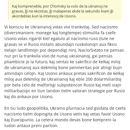
Kaj kompreneble, por Chomsky la volo de la ukrainoj ne
gravas, ĝi ne ekzistas, ĝi malaperas ekde la sekundo kiam ĝi
akordeblas kun la interesoj de Usono.
Vi konsciu ke Ukrainanoj volas vivi trankvilaj. Sed naciismo
(diversmaniere, monege kaj longtempe) stimulita fa cxefe
Usono volas rigardi kiel egalulo al naciismo ruso (tute ne
gravas se vi Rusio instalis abundajn ruskolonojn aux fiksis
tielajn landlimojn por dependigi nin). Nacio/Sxtato ne pensas
nur pri la trankvila vivo de nunaj ukrainanoj, gxi pensas
pliambicie je la futuro, kaj sentas ke sakrifico de kelkaj miloj
de ukrainanoj aux dekmiloj bone penmeritas por atingi tiujn
amindajn celojn. Kaj Usono ankaux pretas sakrificon de kelkaj
miloj aux dekmiloj de Ukrainanoj kaj eble 200 dolarmiliardoj
por bela celo de malfortigi subpotencon Rusio kaj meti siajn
militarbazojn en tiun landon tielm valoran strategie por Rusio
kaj do ankaux por Usono.
En tiu ludo geopolitika, Ukraino plurnacia sed gvidata de cxefa
naciismo tielm dopingita de Usono vetis kaj vetas favor Usono
kaj Euxropunio. La cetera mondo devas bone kompreni la
ludon antaux preni partion.