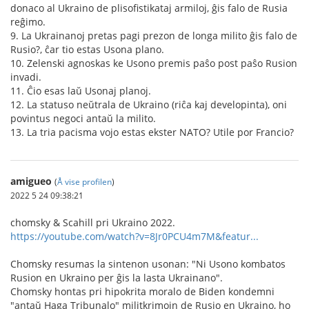
donaco al Ukraino de plisofistikataj armiloj, ĝis falo de Rusia
reĝimo.
9. La Ukrainanoj pretas pagi prezon de longa milito ĝis falo de
Rusio?, ĉar tio estas Usona plano.
10. Zelenski agnoskas ke Usono premis paŝo post paŝo Rusion
invadi.
11. Ĉio esas laŭ Usonaj planoj.
12. La statuso neŭtrala de Ukraino (riĉa kaj developinta), oni
povintus negoci antaŭ la milito.
13. La tria pacisma vojo estas ekster NATO? Utile por Francio?
amigueo
(
Å vise profilen
)
2022 5 24 09:38:21
chomsky & Scahill pri Ukraino 2022.
https://youtube.com/watch?v=8Jr0PCU4m7M&featur...
Chomsky resumas la sintenon usonan: "Ni Usono kombatos
Rusion en Ukraino per ĝis la lasta Ukrainano".
Chomsky hontas pri hipokrita moralo de Biden kondemni
"antaŭ Haga Tribunalo" militkrimojn de Rusio en Ukraino, ho