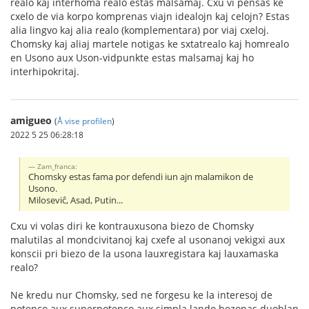
realo kaj interhoma realo estas malsamaj. Cxu vi pensas ke
cxelo de via korpo komprenas viajn idealojn kaj celojn? Estas
alia lingvo kaj alia realo (komplementara) por viaj cxeloj.
Chomsky kaj aliaj martele notigas ke sxtatrealo kaj homrealo
en Usono aux Uson-vidpunkte estas malsamaj kaj ho
interhipokritaj.
amigueo
(
Å vise profilen
)
2022 5 25 06:28:18
Zam_franca:
Chomsky estas fama por defendi iun ajn malamikon de
Usono.
Miloseviĉ, Asad, Putin...
Cxu vi volas diri ke kontrauxusona biezo de Chomsky
malutilas al mondcivitanoj kaj cxefe al usonanoj vekigxi aux
konscii pri biezo de la usona lauxregistara kaj lauxamaska
realo?
Ne kredu nur Chomsky, sed ne forgesu ke la interesoj de
potenco aux superpotenco aux simpla lando bezonas duoblan