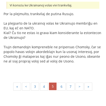
Vi konsciu ke Ukrainanoj volas vivi trankvilaj.
Por la plejmulto, trankvilaj de putina Rusujo.
La plejparto de la ukrainoj volas ke Ukrainujo membriĝu en
EU, kaj eĉ en NATO.
Kial? Ĉu tio ne estas io grava kiam konsiderante la estontecon
de Ukrainujo?
Tiujn demandojn kompreneble ne pripensas Chomsky, ĉar se
popolo havas volojn akordeblajn kun la usonaj interesoj, por
Chomsky ĝi malaperas kaj iĝas nur peono de Usono, obeante
ne al siaj propraj voloj sed al voloj de Usono.
5
«
<
3
4
6
7
>
»