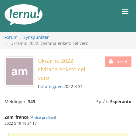
Til
innholdet
Meny
Forum
Synspunkter
Ukrainio 2022: civitana enketo cel vero
Ukrainio 2022:
Lukket
civitana enketo cel
vero
fra
amigueo
,2022 3 31
Meldinger:
343
Språk:
Esperanto
Zam_franca
(
Å vise profilen
)
2022 5 19 19:24:17