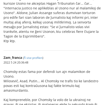
kurioze Usono ne akceptas Hagan Tribunalon ĉar... ĉar...
"internacia justico ne aplikeblas al Usono nur al malamikoj de
Usono". Aldone, Julian Assange suferas dumvivan torturon
pro edife fari sian laboron de ĵurnalisto kaj informi pri, inter
multaj aliaj aferoj, kelkaj usonaj militkrimoj. La senvorta
mesaĝo por ĵurnalistoj estas: "Se vi ĵurnalisto volas vivi
trankvile, atentu ne ĝeni Usonon, kiu celebras fiere ĉiujare la
Tagon de la Esprimlibero".
Ktp ktp.
Zam_franca
(
Å vise profilen
)
2022 5 24 20:36:48
Chomsky estas fama por defendi iun ajn malamikon de
Usono.
Miloseviĉ, Asad, Putin... Al Chomsky ne trafis tio ke landestro
povas esti kaj kontraŭusona kaj fakte krimulo kaj
amasmurdanto.
Kaj kompreneble, por Chomsky la volo de la ukrainoj ne
gravas, ĝi ne ekzistas, ĝi malaperas ekde la sekundo kiam ĝi