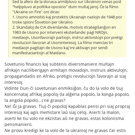
Sed la afero de la donaca armilpluvo sur Ukrainon venas post
"helppluvo al politika oposicio" dum multaj jaroj. Ĉe la filmo
"Ukraine on Fire" oni diras:
1. Usono amnistiis kaj protektis Ukrainajn naziojn de 1948 por
troke spioni Ŝovetion per Ukraino.
2. Skandaloj de CIA diverslande, motivis strategiŝanĝon en
1983 de Usono por interveni eksterlande: pagi NROjn,
mediaojn, Usonfavorajn partiojn, instrui aktivistojn por pretigi
revolucion favoran al Usoninteresoj. La filmo mencias tri
mediaojn pagitajn de Usono kaj tre aktivajn por sendi
manifestaciantojn al Maidano.
Sovetunio financis kaj subtenis diversmaniere multajn
afrikajn naciliberigajn armitajn movadojn, instruis aktivulojn,
propagandadis en Afriko, pretigis revoluciojn favorajn al siaj
interesoj.
Vidinte ĉiun-ĉi sovetunian enmiksiĝon, ĉu do la volo de tiuj
koncernataj afrikaj popoloj (la alĝeria popolo, la konga popolo,
la angola popolo...) ne gravas?
Ne! Ĝi ja gravas. Tiuj-ĉi popoloj kapablas pensi pri siaj propraj
interesoj kaj agis memstare laŭ siaj celoj. Aserti la malon,
aserti ke tiu volo ne ekzistas aŭ ne gravas, estas koloniisma
pensmaniero.
Ne provu kredigi ke la volo de la ukrainoj ne gravas ĉar estis