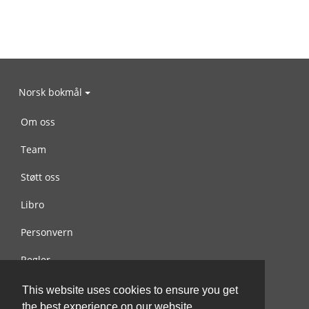
Norsk bokmål
Om oss
Team
Støtt oss
Libro
Personvern
Regler
Kontakt oss
This website uses cookies to ensure you get
the best experience on our website.