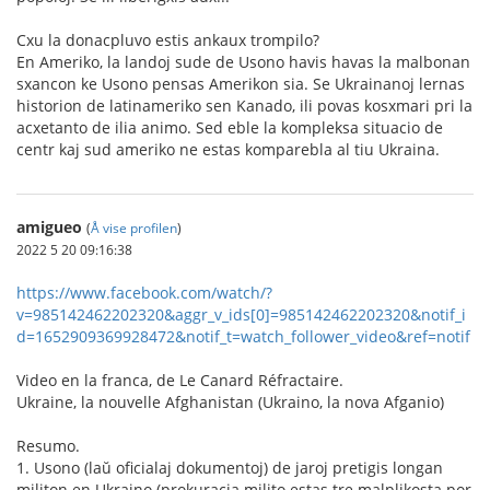
Cxu la donacpluvo estis ankaux trompilo?
En Ameriko, la landoj sude de Usono havis havas la malbonan
sxancon ke Usono pensas Amerikon sia. Se Ukrainanoj lernas
historion de latinameriko sen Kanado, ili povas kosxmari pri la
acxetanto de ilia animo. Sed eble la kompleksa situacio de
centr kaj sud ameriko ne estas komparebla al tiu Ukraina.
amigueo
(
Å vise profilen
)
2022 5 20 09:16:38
https://www.facebook.com/watch/?
v=985142462202320&aggr_v_ids[0]=985142462202320&notif_i
d=1652909369928472&notif_t=watch_follower_video&ref=notif
Video en la franca, de Le Canard Réfractaire.
Ukraine, la nouvelle Afghanistan (Ukraino, la nova Afganio)
Resumo.
1. Usono (laŭ oficialaj dokumentoj) de jaroj pretigis longan
militon en Ukraino (prokuracia milito estas tre malplikosta por