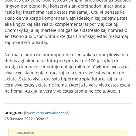
lingvon por etendi kaj konservi sian dominadon. Interlanda
realo kaj interhoma realo estas malsamaj. Cxu vi pensas ke
cxelo de via korpo komprenas viajn idealojn kaj celojn? Estas
alia lingvo kaj alia realo (komplementara) por viaj cxeloj.
Chomsky kaj aliaj martele notigas ke sxtatrealo kaj homrealo
en Usono aux Uson-vidpunkte (kaz Chomsky) estas malsamaj
kaj ho interhipokritaj.
Normala lando ne nur imperiema sed ankaux nur pluvivema
debas agi almenaux futurperspektive de 100 jaroj kaj do
pretigi dumpace venontajn eblajn militojn. Civitano averagxa
vivas cxe sia miopia nuno, kaj ja la vera vivo estas homa ne
sxtata. Sxtato vivas cxe sxia hipermetropia futuro, kaj ja la
vera vivo estas sxtata ne homa. (Aux ja la vera vivo estas cxela
ne homa. Aux ja la vera vivo estas atoma ne cxela. Aux...)
amigueo
(
Kwerekana umwidondoro
)
25 Rusama 2022 13:20:12
Zam_franca: