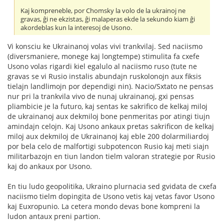
Kaj kompreneble, por Chomsky la volo de la ukrainoj ne
gravas, ĝi ne ekzistas, ĝi malaperas ekde la sekundo kiam ĝi
akordeblas kun la interesoj de Usono.
Vi konsciu ke Ukrainanoj volas vivi trankvilaj. Sed naciismo
(diversmaniere, monege kaj longtempe) stimulita fa cxefe
Usono volas rigardi kiel egalulo al naciismo ruso (tute ne
gravas se vi Rusio instalis abundajn ruskolonojn aux fiksis
tielajn landlimojn por dependigi nin). Nacio/Sxtato ne pensas
nur pri la trankvila vivo de nunaj ukrainanoj, gxi pensas
pliambicie je la futuro, kaj sentas ke sakrifico de kelkaj miloj
de ukrainanoj aux dekmiloj bone penmeritas por atingi tiujn
amindajn celojn. Kaj Usono ankaux pretas sakrificon de kelkaj
miloj aux dekmiloj de Ukrainanoj kaj eble 200 dolarmiliardoj
por bela celo de malfortigi subpotencon Rusio kaj meti siajn
militarbazojn en tiun landon tielm valoran strategie por Rusio
kaj do ankaux por Usono.
En tiu ludo geopolitika, Ukraino plurnacia sed gvidata de cxefa
naciismo tielm dopingita de Usono vetis kaj vetas favor Usono
kaj Euxropunio. La cetera mondo devas bone kompreni la
ludon antaux preni partion.