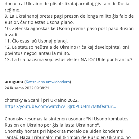
donaco al Ukraino de plisofistikataj armiloj, ĝis falo de Rusia
reĝimo.
9. La Ukrainanoj pretas pagi prezon de longa milito ĝis falo de
Rusio?, ĉar tio estas Usona plano.
10. Zelenski agnoskas ke Usono premis paŝo post paŝo Rusion
invadi.
11. Ĉio esas laŭ Usonaj planoj.
12. La statuso neŭtrala de Ukraino (riĉa kaj developinta), oni
povintus negoci antaŭ la milito.
13. La tria pacisma vojo estas ekster NATO? Utile por Francio?
amigueo
(
Kwerekana umwidondoro
)
24 Rusama 2022 09:38:21
chomsky & Scahill pri Ukraino 2022.
https://youtube.com/watch?v=8Jr0PCU4m7M&featur...
Chomsky resumas la sintenon usonan: "Ni Usono kombatos
Rusion en Ukraino per ĝis la lasta Ukrainano".
Chomsky hontas pri hipokrita moralo de Biden kondemni
"antaŭ Haga Tribunalo" militkrimojn de Rusio en Ukraino, ho