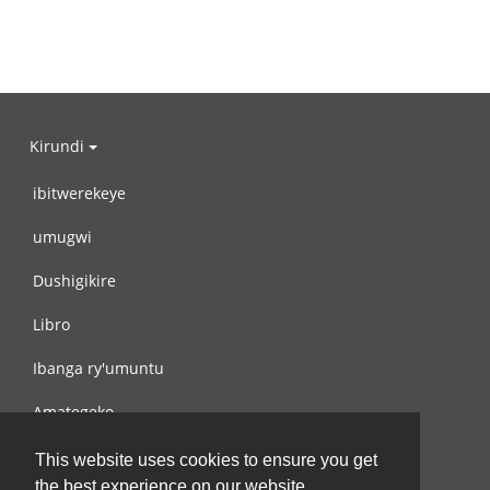
Kirundi
ibitwerekeye
umugwi
Dushigikire
Libro
Ibanga ry'umuntu
Amategeko
Turondere
This website uses cookies to ensure you get
the best experience on our website.