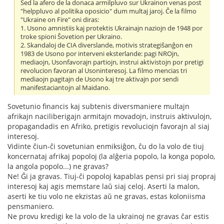
Sed la afero de la donaca armilpluvo sur Ukrainon venas post
"helppluvo al politika oposicio" dum multaj jaroj. Ĉe la filmo
"Ukraine on Fire" oni diras:
1. Usono amnistiis kaj protektis Ukrainajn naziojn de 1948 por
troke spioni Ŝovetion per Ukraino.
2. Skandaloj de CIA diverslande, motivis strategiŝanĝon en
1983 de Usono por interveni eksterlande: pagi NROjn,
mediaojn, Usonfavorajn partiojn, instrui aktivistojn por pretigi
revolucion favoran al Usoninteresoj. La filmo mencias tri
mediaojn pagitajn de Usono kaj tre aktivajn por sendi
manifestaciantojn al Maidano.
Sovetunio financis kaj subtenis diversmaniere multajn
afrikajn naciliberigajn armitajn movadojn, instruis aktivulojn,
propagandadis en Afriko, pretigis revoluciojn favorajn al siaj
interesoj.
Vidinte ĉiun-ĉi sovetunian enmiksiĝon, ĉu do la volo de tiuj
koncernataj afrikaj popoloj (la alĝeria popolo, la konga popolo,
la angola popolo...) ne gravas?
Ne! Ĝi ja gravas. Tiuj-ĉi popoloj kapablas pensi pri siaj propraj
interesoj kaj agis memstare laŭ siaj celoj. Aserti la malon,
aserti ke tiu volo ne ekzistas aŭ ne gravas, estas koloniisma
pensmaniero.
Ne provu kredigi ke la volo de la ukrainoj ne gravas ĉar estis