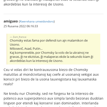
akordeblas kun la interesoj de Usono.
amigueo
(
Kwerekana umwidondoro
)
25 Rusama 2022 06:16:33
Zam_franca:
Chomsky estas fama por defendi iun ajn malamikon de
Usono.
Miloseviĉ, Asad, Putin...
Kaj kompreneble, por Chomsky la volo de la ukrainoj ne
gravas, ĝi ne ekzistas, ĝi malaperas ekde la sekundo kiam ĝi
akordeblas kun la interesoj de Usono.
Cxu vi volas diri ke kontrauxusona biezo de Chomsky
malutilas al mondcivitanoj kaj cxefe al usonanoj vekigxi aux
konscii pri biezo de la usona lauxregistara kaj lauxamaska
realo?
Ne kredu nur Chomsky, sed ne forgesu ke la interezo de
potenco aux superpotenco aux simpla lando bezonas duoblan
lingvon por etendi kaj konservi sian dominadon. Interlanda