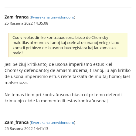
Zam_franca
(
Kwerekana umwidondoro
)
25 Rusama 2022 14:35:08
Cxu vi volas diri ke kontrauxusona biezo de Chomsky
malutilas al mondcivitanoj kaj cxefe al usonanoj vekigxi aux
konscii pri biezo de la usona lauxregistara kaj lauxamaska
realo?
Jes! Se ĉiuj kritikantoj de usona imperiismo estus kiel
Chomsky defendantoj de amasmurdemaj tiranoj, iu ajn kritiko
de usona imperiismo estus rekte taksata de multaj homoj kiel
malserioza.
Ne temas tiom pri kontraŭusona biaso ol pri emo defendi
krimulojn ekde la momento ili estas kontraŭusonaj.
Zam_franca
(
Kwerekana umwidondoro
)
25 Rusama 2022 14:41:13