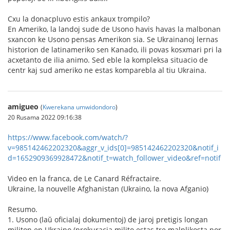
Cxu la donacpluvo estis ankaux trompilo?
En Ameriko, la landoj sude de Usono havis havas la malbonan
sxancon ke Usono pensas Amerikon sia. Se Ukrainanoj lernas
historion de latinameriko sen Kanado, ili povas kosxmari pri la
acxetanto de ilia animo. Sed eble la kompleksa situacio de
centr kaj sud ameriko ne estas komparebla al tiu Ukraina.
amigueo
(
Kwerekana umwidondoro
)
20 Rusama 2022 09:16:38
https://www.facebook.com/watch/?
v=985142462202320&aggr_v_ids[0]=985142462202320&notif_i
d=1652909369928472&notif_t=watch_follower_video&ref=notif
Video en la franca, de Le Canard Réfractaire.
Ukraine, la nouvelle Afghanistan (Ukraino, la nova Afganio)
Resumo.
1. Usono (laŭ oficialaj dokumentoj) de jaroj pretigis longan
militon en Ukraino (prokuracia milito estas tre malplikosta por