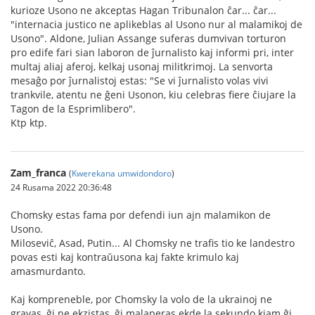
kurioze Usono ne akceptas Hagan Tribunalon ĉar... ĉar...
"internacia justico ne aplikeblas al Usono nur al malamikoj de
Usono". Aldone, Julian Assange suferas dumvivan torturon
pro edife fari sian laboron de ĵurnalisto kaj informi pri, inter
multaj aliaj aferoj, kelkaj usonaj militkrimoj. La senvorta
mesaĝo por ĵurnalistoj estas: "Se vi ĵurnalisto volas vivi
trankvile, atentu ne ĝeni Usonon, kiu celebras fiere ĉiujare la
Tagon de la Esprimlibero".
Ktp ktp.
Zam_franca
(
Kwerekana umwidondoro
)
24 Rusama 2022 20:36:48
Chomsky estas fama por defendi iun ajn malamikon de
Usono.
Miloseviĉ, Asad, Putin... Al Chomsky ne trafis tio ke landestro
povas esti kaj kontraŭusona kaj fakte krimulo kaj
amasmurdanto.
Kaj kompreneble, por Chomsky la volo de la ukrainoj ne
gravas, ĝi ne ekzistas, ĝi malaperas ekde la sekundo kiam ĝi