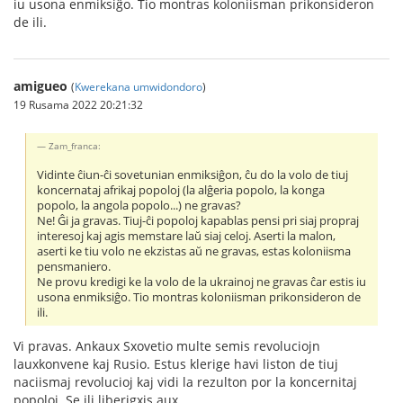
iu usona enmiksiĝo. Tio montras koloniisman prikonsideron
de ili.
amigueo
(
Kwerekana umwidondoro
)
19 Rusama 2022 20:21:32
Zam_franca:
Vidinte ĉiun-ĉi sovetunian enmiksiĝon, ĉu do la volo de tiuj
koncernataj afrikaj popoloj (la alĝeria popolo, la konga
popolo, la angola popolo...) ne gravas?
Ne! Ĝi ja gravas. Tiuj-ĉi popoloj kapablas pensi pri siaj propraj
interesoj kaj agis memstare laŭ siaj celoj. Aserti la malon,
aserti ke tiu volo ne ekzistas aŭ ne gravas, estas koloniisma
pensmaniero.
Ne provu kredigi ke la volo de la ukrainoj ne gravas ĉar estis iu
usona enmiksiĝo. Tio montras koloniisman prikonsideron de
ili.
Vi pravas. Ankaux Sxovetio multe semis revoluciojn
lauxkonvene kaj Rusio. Estus klerige havi liston de tiuj
naciismaj revolucioj kaj vidi la rezulton por la koncernitaj
popoloj. Se ili liberigxis aux...