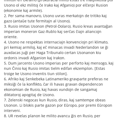
Usono ol ekz militoj ĉe Irako kaj Afganio) por elĉerpi Rusion
(ekonomie kaj armile).
2. Per sama manovro, Usono uvras merkatojn de tritiko kaj
gazo (antaŭe tute fermitajn al Usono).
3. Rusio imitas Usonon (Petrol-Dolaro). Rusio kreas avantaĝan
imperian moneron Gaz-Rublo kaj serĉas ĉiajn aliancojn
oriente.
4. Usono ne respektas internaciajn konvenciojn pri klimato,
pri kemiaj armiloj, kaj eĉ minacas invadi Nederlandon se ĝi
auxdacas juĝi per Haga Tribunalo certan Usonanon kiu
ordonis invadi Afganion kaj Irakon.
5. Dum jarcento Usono imperias per perforto kaj mensogo, kaj
nun Ĉinio kaj Rusio imitas tielm edifan ekzemplon. [Estas
troige ke Usono inventis tiun stilon].
6. Afriko kaj Senkebeka Latinameriko gravparte preferas ne
miksiĝi ĉe la konflikto, ĉar ili havas gravan dependencon
ekonomian de Rusio, kaj havas vundojn de sangamaj
diktatoroj apogitaj de Usono.
7. Zelenski negocas kun Rusio, diras, kaj samtempe obeas
Usonon. Li blokis parte gazon por Eŭropo, por premi Eŭropon
interveni.
8. UR revelas planon ke milito avancu ĝis en Rusio, per