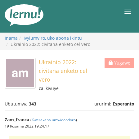
Ku
rupapuro
Urut
rw'ibirimwo
Inama
Ivyiumviro, uko abona ikintu
Ukrainio 2022: civitana enketo cel vero
Ukrainio 2022:
Yugawe
civitana enketo cel
vero
ca, kivuye
Ubutumwa
343
ururimi:
Esperanto
Zam_franca
(
Kwerekana umwidondoro
)
19 Rusama 2022 19:24:17