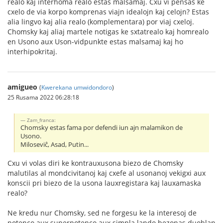
realo kaj interhoma realo estas malsamaj. Cxu vi pensas ke
cxelo de via korpo komprenas viajn idealojn kaj celojn? Estas
alia lingvo kaj alia realo (komplementara) por viaj cxeloj.
Chomsky kaj aliaj martele notigas ke sxtatrealo kaj homrealo
en Usono aux Uson-vidpunkte estas malsamaj kaj ho
interhipokritaj.
amigueo
(
Kwerekana umwidondoro
)
25 Rusama 2022 06:28:18
Zam_franca:
Chomsky estas fama por defendi iun ajn malamikon de
Usono.
Miloseviĉ, Asad, Putin...
Cxu vi volas diri ke kontrauxusona biezo de Chomsky
malutilas al mondcivitanoj kaj cxefe al usonanoj vekigxi aux
konscii pri biezo de la usona lauxregistara kaj lauxamaska
realo?
Ne kredu nur Chomsky, sed ne forgesu ke la interesoj de
potenco aux superpotenco aux simpla lando bezonas duoblan