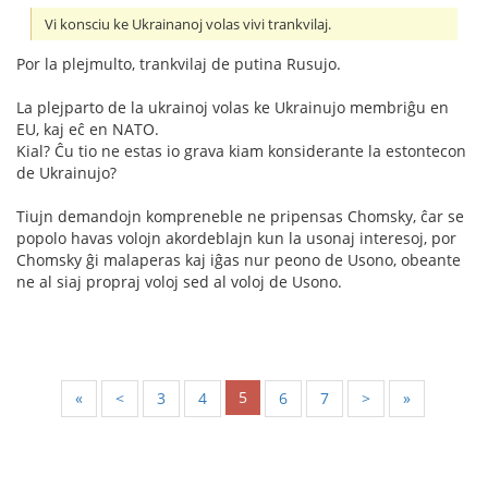
Vi konsciu ke Ukrainanoj volas vivi trankvilaj.
Por la plejmulto, trankvilaj de putina Rusujo.
La plejparto de la ukrainoj volas ke Ukrainujo membriĝu en
EU, kaj eĉ en NATO.
Kial? Ĉu tio ne estas io grava kiam konsiderante la estontecon
de Ukrainujo?
Tiujn demandojn kompreneble ne pripensas Chomsky, ĉar se
popolo havas volojn akordeblajn kun la usonaj interesoj, por
Chomsky ĝi malaperas kaj iĝas nur peono de Usono, obeante
ne al siaj propraj voloj sed al voloj de Usono.
5
«
<
3
4
6
7
>
»