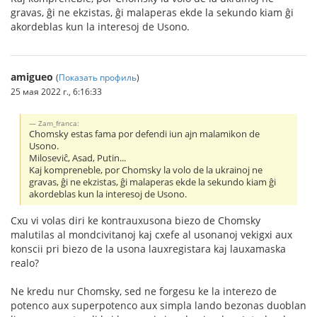
gravas, ĝi ne ekzistas, ĝi malaperas ekde la sekundo kiam ĝi
akordeblas kun la interesoj de Usono.
amigueo
(
Показать профиль
)
25 мая 2022 г., 6:16:33
Zam_franca:
Chomsky estas fama por defendi iun ajn malamikon de
Usono.
Miloseviĉ, Asad, Putin...
Kaj kompreneble, por Chomsky la volo de la ukrainoj ne
gravas, ĝi ne ekzistas, ĝi malaperas ekde la sekundo kiam ĝi
akordeblas kun la interesoj de Usono.
Cxu vi volas diri ke kontrauxusona biezo de Chomsky
malutilas al mondcivitanoj kaj cxefe al usonanoj vekigxi aux
konscii pri biezo de la usona lauxregistara kaj lauxamaska
realo?
Ne kredu nur Chomsky, sed ne forgesu ke la interezo de
potenco aux superpotenco aux simpla lando bezonas duoblan