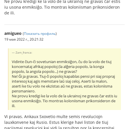
Ne provu kredigi ke la volo de la ukrainoj ne gravas ĉar estis
iu usona enmiksiĝo. Tio montras koloniisman prikonsideron
de ili.
amigueo
(
Показать профиль
)
19 мая 2022 г., 20:21:32
Zam_franca:
Vidinte ĉiun-ĉi sovetunian enmiksiĝon, ĉu do la volo de tiuj
koncernataj afrikaj popoloj (la alĝeria popolo, la konga
popolo, la angola popolo...) ne gravas?
Ne! Ĝi ja gravas. Tiuj-ĉi popoloj kapablas pensi pri siaj propraj
interesoj kaj agis memstare laŭ siaj celoj. Aserti la malon,
aserti ke tiu volo ne ekzistas aŭ ne gravas, estas koloniisma
pensmaniero.
Ne provu kredigi ke la volo de la ukrainoj ne gravas ĉar estis iu
usona enmiksiĝo. Tio montras koloniisman prikonsideron de
ili.
Vi pravas. Ankaux Sxovetio multe semis revoluciojn
lauxkonvene kaj Rusio. Estus klerige havi liston de tiuj
naciismaj revolucioj kaj vidi la rezulton por la koncernitaj