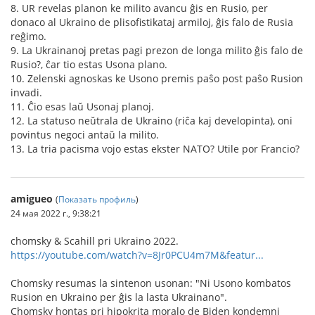
8. UR revelas planon ke milito avancu ĝis en Rusio, per
donaco al Ukraino de plisofistikataj armiloj, ĝis falo de Rusia
reĝimo.
9. La Ukrainanoj pretas pagi prezon de longa milito ĝis falo de
Rusio?, ĉar tio estas Usona plano.
10. Zelenski agnoskas ke Usono premis paŝo post paŝo Rusion
invadi.
11. Ĉio esas laŭ Usonaj planoj.
12. La statuso neŭtrala de Ukraino (riĉa kaj developinta), oni
povintus negoci antaŭ la milito.
13. La tria pacisma vojo estas ekster NATO? Utile por Francio?
amigueo
(
Показать профиль
)
24 мая 2022 г., 9:38:21
chomsky & Scahill pri Ukraino 2022.
https://youtube.com/watch?v=8Jr0PCU4m7M&featur...
Chomsky resumas la sintenon usonan: "Ni Usono kombatos
Rusion en Ukraino per ĝis la lasta Ukrainano".
Chomsky hontas pri hipokrita moralo de Biden kondemni