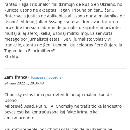
"antaŭ Haga Tribunalo" militkrimojn de Rusio en Ukraino, ho
kurioze Usono ne akceptas Hagan Tribunalon ĉar... ĉar...
"internacia justico ne aplikeblas al Usono nur al malamikoj de
Usono". Aldone, Julian Assange suferas dumvivan torturon
pro edife fari sian laboron de ĵurnalisto kaj informi pri, inter
multaj aliaj aferoj, kelkaj usonaj militkrimoj. La senvorta
mesaĝo por ĵurnalistoj estas: "Se vi ĵurnalisto volas vivi
trankvile, atentu ne ĝeni Usonon, kiu celebras fiere ĉiujare la
Tagon de la Esprimlibero".
Ktp ktp.
Zam_franca
(
Показать профиль
)
24 мая 2022 г., 20:36:48
Chomsky estas fama por defendi iun ajn malamikon de
Usono.
Miloseviĉ, Asad, Putin... Al Chomsky ne trafis tio ke landestro
povas esti kaj kontraŭusona kaj fakte krimulo kaj
amasmurdanto.
Kaj kompreneble, por Chomsky la volo de la ukrainoj ne