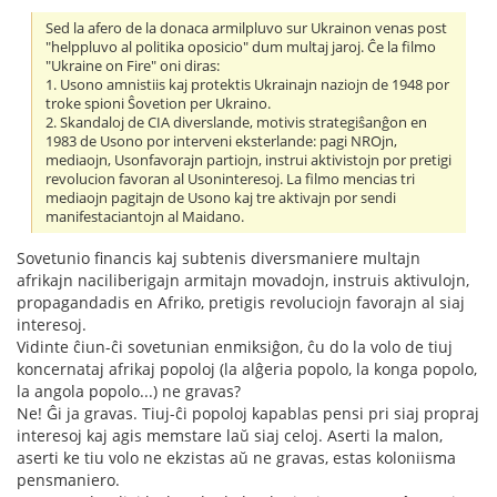
Sed la afero de la donaca armilpluvo sur Ukrainon venas post
"helppluvo al politika oposicio" dum multaj jaroj. Ĉe la filmo
"Ukraine on Fire" oni diras:
1. Usono amnistiis kaj protektis Ukrainajn naziojn de 1948 por
troke spioni Ŝovetion per Ukraino.
2. Skandaloj de CIA diverslande, motivis strategiŝanĝon en
1983 de Usono por interveni eksterlande: pagi NROjn,
mediaojn, Usonfavorajn partiojn, instrui aktivistojn por pretigi
revolucion favoran al Usoninteresoj. La filmo mencias tri
mediaojn pagitajn de Usono kaj tre aktivajn por sendi
manifestaciantojn al Maidano.
Sovetunio financis kaj subtenis diversmaniere multajn
afrikajn naciliberigajn armitajn movadojn, instruis aktivulojn,
propagandadis en Afriko, pretigis revoluciojn favorajn al siaj
interesoj.
Vidinte ĉiun-ĉi sovetunian enmiksiĝon, ĉu do la volo de tiuj
koncernataj afrikaj popoloj (la alĝeria popolo, la konga popolo,
la angola popolo...) ne gravas?
Ne! Ĝi ja gravas. Tiuj-ĉi popoloj kapablas pensi pri siaj propraj
interesoj kaj agis memstare laŭ siaj celoj. Aserti la malon,
aserti ke tiu volo ne ekzistas aŭ ne gravas, estas koloniisma
pensmaniero.