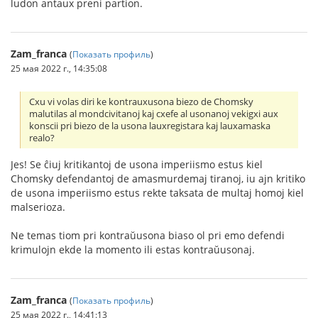
ludon antaux preni partion.
Zam_franca
(
Показать профиль
)
25 мая 2022 г., 14:35:08
Cxu vi volas diri ke kontrauxusona biezo de Chomsky
malutilas al mondcivitanoj kaj cxefe al usonanoj vekigxi aux
konscii pri biezo de la usona lauxregistara kaj lauxamaska
realo?
Jes! Se ĉiuj kritikantoj de usona imperiismo estus kiel
Chomsky defendantoj de amasmurdemaj tiranoj, iu ajn kritiko
de usona imperiismo estus rekte taksata de multaj homoj kiel
malserioza.
Ne temas tiom pri kontraŭusona biaso ol pri emo defendi
krimulojn ekde la momento ili estas kontraŭusonaj.
Zam_franca
(
Показать профиль
)
25 мая 2022 г., 14:41:13