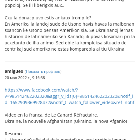
popoloj. Se ili liberigxis aux...
Cxu la donacpluvo estis ankaux trompilo?
En Ameriko, la landoj sude de Usono havis havas la malbonan
sxancon ke Usono pensas Amerikon sia. Se Ukrainanoj lernas
historion de latinameriko sen Kanado, ili povas kosxmari pri la
acxetanto de ilia animo. Sed eble la kompleksa situacio de
centr kaj sud ameriko ne estas komparebla al tiu Ukraina.
amigueo
(
Показать профиль
)
20 мая 2022 г., 9:16:38
https://www.facebook.com/watch/?
v=985142462202320&aggr_v_ids[0]=985142462202320&notif_i
d=1652909369928472&notif_t=watch_follower_video&ref=notif
Video en la franca, de Le Canard Réfractaire.
Ukraine, la nouvelle Afghanistan (Ukraino, la nova Afganio)
Resumo.
1. Usono (laŭ oficialaj dokumentoj) de jaroj pretigis longan