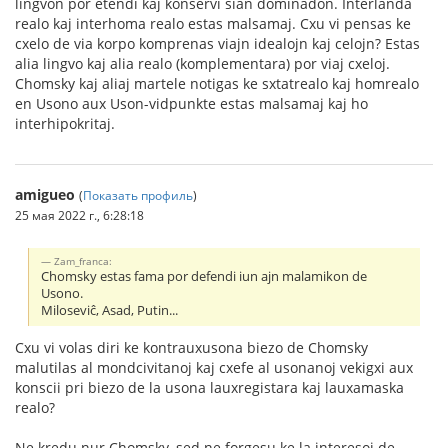
lingvon por etendi kaj konservi sian dominadon. Interlanda
realo kaj interhoma realo estas malsamaj. Cxu vi pensas ke
cxelo de via korpo komprenas viajn idealojn kaj celojn? Estas
alia lingvo kaj alia realo (komplementara) por viaj cxeloj.
Chomsky kaj aliaj martele notigas ke sxtatrealo kaj homrealo
en Usono aux Uson-vidpunkte estas malsamaj kaj ho
interhipokritaj.
amigueo
(
Показать профиль
)
25 мая 2022 г., 6:28:18
Zam_franca:
Chomsky estas fama por defendi iun ajn malamikon de
Usono.
Miloseviĉ, Asad, Putin...
Cxu vi volas diri ke kontrauxusona biezo de Chomsky
malutilas al mondcivitanoj kaj cxefe al usonanoj vekigxi aux
konscii pri biezo de la usona lauxregistara kaj lauxamaska
realo?
Ne kredu nur Chomsky, sed ne forgesu ke la interesoj de