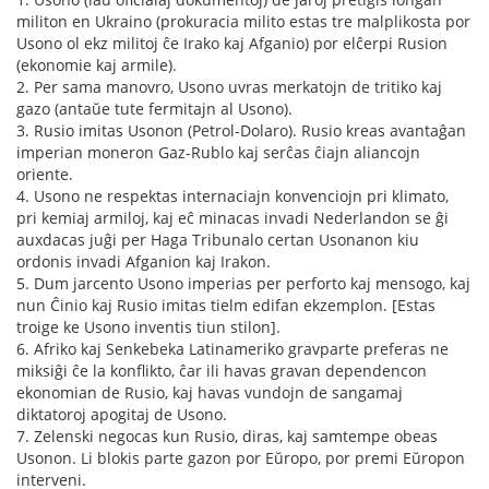
militon en Ukraino (prokuracia milito estas tre malplikosta por
Usono ol ekz militoj ĉe Irako kaj Afganio) por elĉerpi Rusion
(ekonomie kaj armile).
2. Per sama manovro, Usono uvras merkatojn de tritiko kaj
gazo (antaŭe tute fermitajn al Usono).
3. Rusio imitas Usonon (Petrol-Dolaro). Rusio kreas avantaĝan
imperian moneron Gaz-Rublo kaj serĉas ĉiajn aliancojn
oriente.
4. Usono ne respektas internaciajn konvenciojn pri klimato,
pri kemiaj armiloj, kaj eĉ minacas invadi Nederlandon se ĝi
auxdacas juĝi per Haga Tribunalo certan Usonanon kiu
ordonis invadi Afganion kaj Irakon.
5. Dum jarcento Usono imperias per perforto kaj mensogo, kaj
nun Ĉinio kaj Rusio imitas tielm edifan ekzemplon. [Estas
troige ke Usono inventis tiun stilon].
6. Afriko kaj Senkebeka Latinameriko gravparte preferas ne
miksiĝi ĉe la konflikto, ĉar ili havas gravan dependencon
ekonomian de Rusio, kaj havas vundojn de sangamaj
diktatoroj apogitaj de Usono.
7. Zelenski negocas kun Rusio, diras, kaj samtempe obeas
Usonon. Li blokis parte gazon por Eŭropo, por premi Eŭropon
interveni.