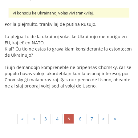
Vi konsciu ke Ukrainanoj volas vivi trankvilaj.
Por la plejmulto, trankvilaj de putina Rusujo.
La plejparto de la ukrainoj volas ke Ukrainujo membriĝu en
EU, kaj eĉ en NATO.
Kial? Ĉu tio ne estas io grava kiam konsiderante la estontecon
de Ukrainujo?
Tiujn demandojn kompreneble ne pripensas Chomsky, ĉar se
popolo havas volojn akordeblajn kun la usonaj interesoj, por
Chomsky ĝi malaperas kaj iĝas nur peono de Usono, obeante
ne al siaj propraj voloj sed al voloj de Usono.
5
«
<
3
4
6
7
>
»