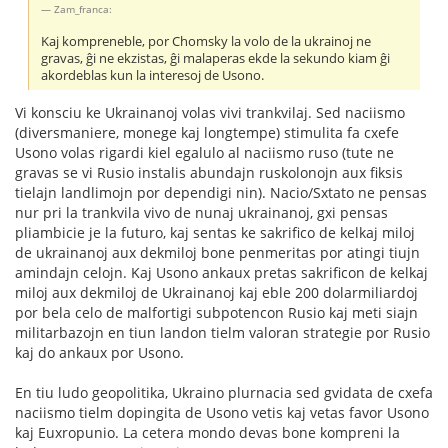
Zam_franca:
Kaj kompreneble, por Chomsky la volo de la ukrainoj ne
gravas, ĝi ne ekzistas, ĝi malaperas ekde la sekundo kiam ĝi
akordeblas kun la interesoj de Usono.
Vi konsciu ke Ukrainanoj volas vivi trankvilaj. Sed naciismo
(diversmaniere, monege kaj longtempe) stimulita fa cxefe
Usono volas rigardi kiel egalulo al naciismo ruso (tute ne
gravas se vi Rusio instalis abundajn ruskolonojn aux fiksis
tielajn landlimojn por dependigi nin). Nacio/Sxtato ne pensas
nur pri la trankvila vivo de nunaj ukrainanoj, gxi pensas
pliambicie je la futuro, kaj sentas ke sakrifico de kelkaj miloj
de ukrainanoj aux dekmiloj bone penmeritas por atingi tiujn
amindajn celojn. Kaj Usono ankaux pretas sakrificon de kelkaj
miloj aux dekmiloj de Ukrainanoj kaj eble 200 dolarmiliardoj
por bela celo de malfortigi subpotencon Rusio kaj meti siajn
militarbazojn en tiun landon tielm valoran strategie por Rusio
kaj do ankaux por Usono.
En tiu ludo geopolitika, Ukraino plurnacia sed gvidata de cxefa
naciismo tielm dopingita de Usono vetis kaj vetas favor Usono
kaj Euxropunio. La cetera mondo devas bone kompreni la