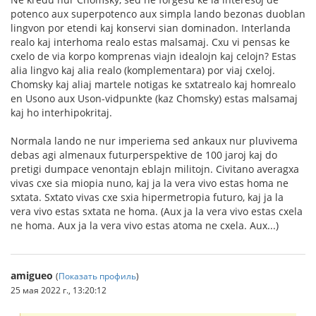
potenco aux superpotenco aux simpla lando bezonas duoblan
lingvon por etendi kaj konservi sian dominadon. Interlanda
realo kaj interhoma realo estas malsamaj. Cxu vi pensas ke
cxelo de via korpo komprenas viajn idealojn kaj celojn? Estas
alia lingvo kaj alia realo (komplementara) por viaj cxeloj.
Chomsky kaj aliaj martele notigas ke sxtatrealo kaj homrealo
en Usono aux Uson-vidpunkte (kaz Chomsky) estas malsamaj
kaj ho interhipokritaj.
Normala lando ne nur imperiema sed ankaux nur pluvivema
debas agi almenaux futurperspektive de 100 jaroj kaj do
pretigi dumpace venontajn eblajn militojn. Civitano averagxa
vivas cxe sia miopia nuno, kaj ja la vera vivo estas homa ne
sxtata. Sxtato vivas cxe sxia hipermetropia futuro, kaj ja la
vera vivo estas sxtata ne homa. (Aux ja la vera vivo estas cxela
ne homa. Aux ja la vera vivo estas atoma ne cxela. Aux...)
amigueo
(
Показать профиль
)
25 мая 2022 г., 13:20:12