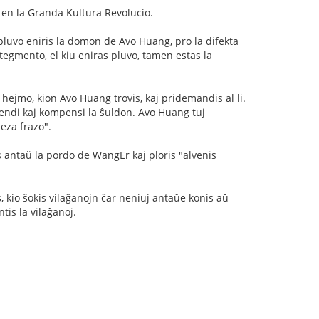
aj en la Granda Kultura Revolucio.
a pluvo eniris la domon de Avo Huang, pro la difekta
tegmento, el kiu eniras pluvo, tamen estas la
 hejmo, kion Avo Huang trovis, kaj pridemandis al li.
or vendi kaj kompensi la ŝuldon. Avo Huang tuj
neza frazo".
s antaŭ la pordo de WangEr kaj ploris "alvenis
is, kio ŝokis vilaĝanojn ĉar neniuj antaŭe konis aŭ
tis la vilaĝanoj.