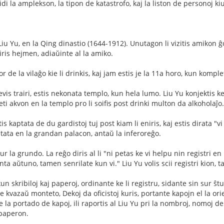
idi la amplekson, la tipon de katastrofo, kaj la liston de personoj k
 Liu Yu, en la Qing dinastio (1644-1912). Unutagon li vizitis amikon
eiris hejmen, adiaŭinte al la amiko.
for de la vilaĝo kie li drinkis, kaj jam estis je la 11a horo, kun kompl
 devis trairi, estis nekonata templo, kun hela lumo. Liu Yu konjektis 
peti akvon en la templo pro li soifis post drinki multon da alkoholaĵo.
tis kaptata de du gardistoj tuj post kiam li eniris, kaj estis dirata 
 ĵetata en la grandan palacon, antaŭ la inferoreĝo.
 la grundo. La reĝo diris al li "ni petas ke vi helpu nin registri en l
nta aŭtuno, tamen senrilate kun vi." Liu Yu volis scii registri kion
kun skribiloj kaj paperoj, ordinante ke li registru, sidante sin sur 
 kvazaŭ monteto, Dekoj da oficistoj kuris, portante kapojn el la ori
e la portado de kapoj, ili raportis al Liu Yu pri la nombroj, nomoj de l
 paperon.