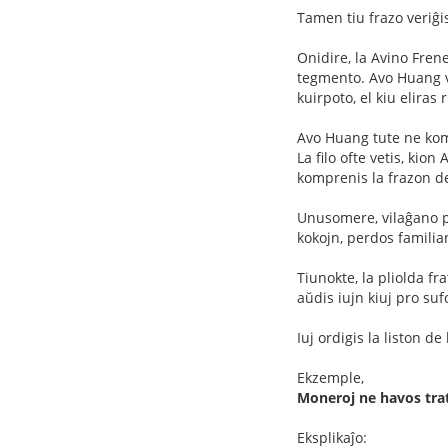
Tamen tiu frazo veriĝis
Onidire, la Avino Frene
tegmento. Avo Huang vo
kuirpoto, el kiu eliras r
Avo Huang tute ne kompr
La filo ofte vetis, kio
komprenis la frazon de 
Unusomere, vilaĝano pe
kokojn, perdos familia
Tiunokte, la pliolda fr
aŭdis iujn kiuj pro suf
Iuj ordigis la liston de
Ekzemple,
Moneroj ne havos trat
Eksplikaĵo: