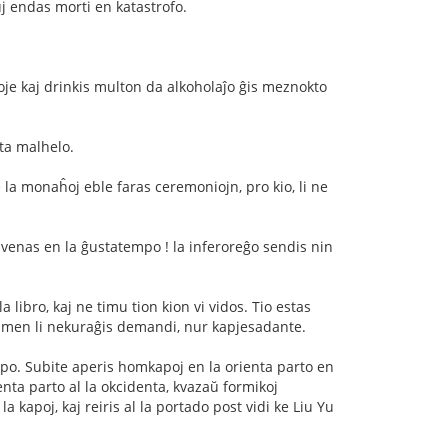
iuj endas morti en katastrofo.
 ĝoje kaj drinkis multon da alkoholaĵo ĝis meznokto
eta malhelo.
ke la monaĥoj eble faras ceremoniojn, pro kio, li ne
"vi venas en la ĝustatempo ! la inferoreĝo sendis nin
a libro, kaj ne timu tion kion vi vidos. Tio estas
, tamen li nekuraĝis demandi, nur kapjesadante.
ŝtupo. Subite aperis homkapoj en la orienta parto en
enta parto al la okcidenta, kvazaŭ formikoj
a kapoj, kaj reiris al la portado post vidi ke Liu Yu