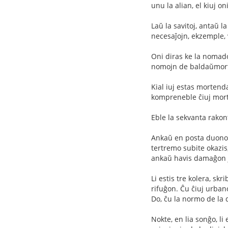
unu la alian, el kiuj on
Laŭ la savitoj, antaŭ l
necesaĵojn, ekzemple, 
Oni diras ke la nomado
nomojn de baldaŭmort
Kial iuj estas mortendaj
kompreneble ĉiuj morto
Eble la sekvanta rako
Ankaŭ en posta duono d
tertremo subite okazis
ankaŭ havis damaĝon je
Li estis tre kolera, skr
rifuĝon. Ĉu ĉiuj urbano
Do, ĉu la normo de la d
Nokte, en lia sonĝo, li e