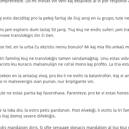
kompreneble. Do mi invitas vin veni kaj eksplikos al vi por respondi
j estis deciditaj pro la pekoj faritaj de ĉiuj anoj en iu grupo, tute 
ero jam esploris dum lastaj 50 jaroj. Tiuj kiuj ne endis suferi, jam t
enove translokigis ilin ĉi tien.
se tiel, en la urba ĉu ekzistis neniu bonulo? Mi kaj mia filo ankaŭ 
s tri familioj kiuj ne translokiĝis tamen sendamaĝitaj. Unu estas vi
racisto kiu kuracis malsanulojn ne cel'al mono kaj profito. La tria e
pekon en la antaŭaj vivoj, pro kio li ne evitis la katastrofon. Kaj v
do ni malseverigis vian punon, nur kripligante vin.
ute ne estas partia kaj favorohava. Parenteze, pro ke vi estas honest
a loka dio, la estro petis pardonon. Post elvekiĝi, li vizitis la tri fami
liaj domoj severe difektiĝis.
ndis manĝajojn diris, ŝi ofte senpage donacis manĝaĵojn al tiuj kiuj