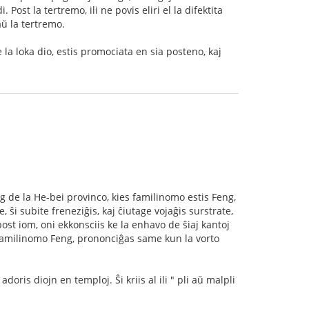
Post la tertremo, ili ne povis eliri el la difektita
aŭ la tertremo.
e la loka dio, estis promociata en sia posteno, kaj
g de la He-bei provinco, kies familinomo estis Feng,
i subite freneziĝis, kaj ĉiutage vojaĝis surstrate,
ost iom, oni ekkonsciis ke la enhavo de ŝiaj kantoj
la familinomo Feng, prononciĝas same kun la vorto
doris diojn en temploj. Ŝi kriis al ili " pli aŭ malpli