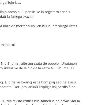
 gefilojn k.s..
liajn nomojn. Ili pensis ke la registaro sendis
daŭ la fajrego okazis.
libro de mortenduloj, en kiu la inferoreĝo listas
u maniero?
as Niu Shumei, alte-aprezata de popoloj. Unutagon
 inkluzive de la filo de la estro Niu Shumei. Li
j. Li diris ke lokanoj estis tiom piaj sed ne akiris
nstataŭ korupta, ankaŭ kripliĝis kaj perdis filon.
l li, "via teksto kritikis nin, tamen vi ne povas vidi la