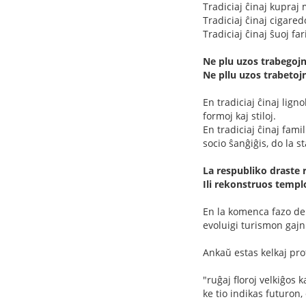
Tradiciaj ĉinaj kupra
Tradiciaj ĉinaj cigare
Tradiciaj ĉinaj ŝuoj fa
Ne plu uzos trabegojn 
Ne pllu uzos trabetojn
En tradiciaj ĉinaj lign
formoj kaj stiloj.
En tradiciaj ĉinaj fami
socio ŝanĝiĝis, do la s
La respubliko draste 
Ili rekonstruos temploj
En la komenca fazo de 
evoluigi turismon gaj
Ankaŭ estas kelkaj pro
"ruĝaj floroj velkiĝos 
ke tio indikas futuron,