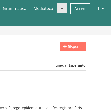
Grammatica
Mediateca
IT
Accedi
Rispondi
Lingua:
Esperanto
eco, fajrego, epidemio ktp, la infer-registaro faris