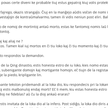
i povas certe diveni ke probable tiuj estus gepatroj kiuj volis protekti
a fajrego, okazis strangaĵo. Ĉiuj en la manĝejo aŭdis voĉon de nomi i
vestaĵojn de kontraŭmalvarmo, tamen ili vidis neniun post eliri. Bal
 de nomoj de mortintoj antaŭ morto, estas ke fantomoj nomis laŭ la 
ontoj.
 kaj aliaj ne ?
s. Tamen kial iuj mortos en ĉi tiu loko kaj ĉi tiu momento kaj ĉi ti
nto respondos la demandon.
e la Qing dinastio, estis honesta estro de iu loko, kies nomo est
, subenigante domojn kaj mortigante homojn, eĉ tiujn de la registaro,
 la piedo, kripligante lin.
ibante tekston pridemandi al la loka dio, kiu respondecis pri la lokano
j estis malbonuloj endaj morti? Eĉ li mem, kiu estas honesta estro a
ioj ne fideblas? aŭ ĉu la dioj ankaŭ eraras?
stis invitata de la loka dio al la infero. Post sidiĝo, la loka dio diris a