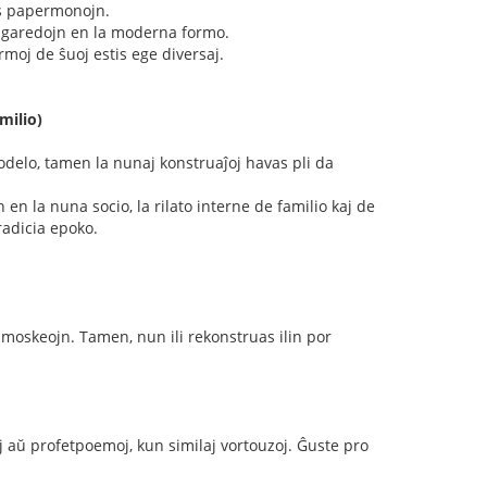
as papermonojn.
cigaredojn en la moderna formo.
rmoj de ŝuoj estis ege diversaj.
milio)
 modelo, tamen la nunaj konstruaĵoj havas pli da
 en la nuna socio, la rilato interne de familio kaj de
radicia epoko.
 moskeojn. Tamen, nun ili rekonstruas ilin por
aĵoj aŭ profetpoemoj, kun similaj vortouzoj. Ĝuste pro