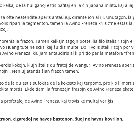
: kelkaj de la huliganoj estis pafitaj en la ĉin-japana milito, kaj ali
za ofte neatendite aperis antaŭ iuj, dirante ion al ili. Unutagon, l
lis ripari la tegmenton, tamen la Avino Freneza kriis :"ne estas la 
izoj."
enis la frazon. Tamen kelkajn tagojn poste, lia filo ŝtelis rizojn el
n Avo Huang tute ne sciis, kaj ŝuldis multe. Do li volis ŝteli rizojn p
Avino Freneza, kiu jam antaŭdiris al li pri tio per la metafora "fre
rdis kokojn, kiujn ŝtelis du fratoj de WangEr. Avino Freneza aperi
nojn". Neniuj atentis ŝian frazon tamen.
ato de la du estis sufokita de la kokosto kaj terpomo, pro kio li mort
okita mortis. Ekde tiam, la frenezajn frazojn de Avino Freneza ekaten
 la profetaĵoj de Avino Freneza, kaj trovis ke multaj veriĝis.
ruon, cigaredoj ne havos bastonon, ŝuoj ne havos kovrilon.