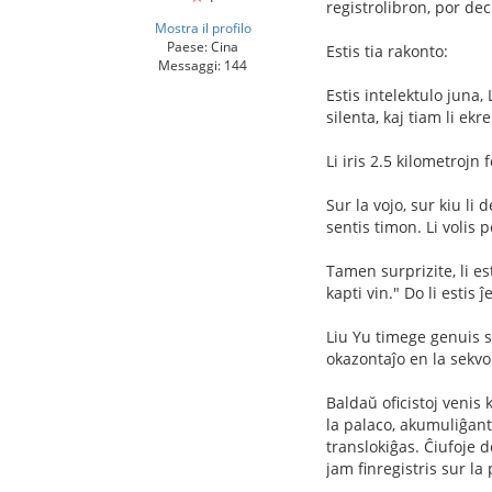
registrolibron, por dec
Mostra il profilo
Paese: Cina
Estis tia rakonto:
Messaggi: 144
Estis intelektulo juna,
silenta, kaj tiam li ekr
Li iris 2.5 kilometrojn 
Sur la vojo, sur kiu li
sentis timon. Li volis 
Tamen surprizite, li es
kapti vin." Do li estis
Liu Yu timege genuis sur
okazontaĵo en la sekvo
Baldaŭ oficistoj venis 
la palaco, akumuliĝante
translokiĝas. Ĉiufoje d
jam finregistris sur la