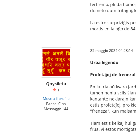
tertremo, pli da homoj v
dometo dum tritagoj, ka
La estro surpriziĝis po
mortis en la aĝo de 84
25 maggio 2024 04:28:14
Urba legendo
Profetaĵoj de frenezul
Qoysiletu
En la tria aŭ kvara ja
1
tamen neniu sciis ŝian
Mostra il profilo
kantante neklarajn kan
Paese: Cina
estis profetaĵoj, pro k
Messaggi: 144
"freneza", kun malsama
Tiam estis kelkaj huliga
frua, vi estos mortigota