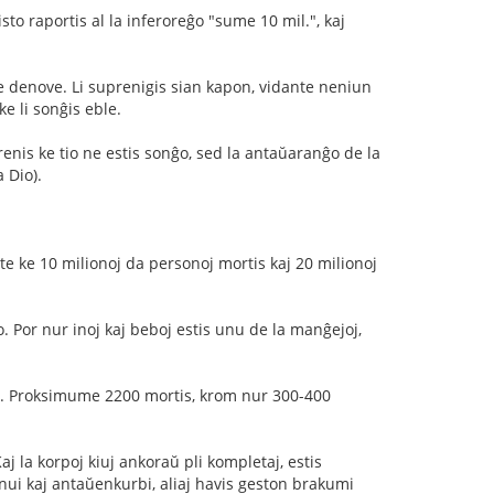
isto raportis al la inferoreĝo "sume 10 mil.", kaj
te denove. Li suprenigis sian kapon, vidante neniun
ke li sonĝis eble.
renis ke tio ne estis sonĝo, sed la antaŭaranĝo de la
 Dio).
nte ke 10 milionoj da personoj mortis kaj 20 milionoj
o. Por nur inoj kaj beboj estis unu de la manĝejoj,
to. Proksimume 2200 mortis, krom nur 300-400
aj la korpoj kiuj ankoraŭ pli kompletaj, estis
nui kaj antaŭenkurbi, aliaj havis geston brakumi