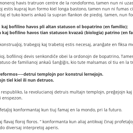
j moneroj havis tratruon centre de la rondoformo, tamen nun ni uz
doj estis kupraj kun formo kiel longa bastono, tamen nun ni fumas 
ritaj el tuko kovris ankaŭ la supran flankon de piedoj. tamen, nun fo
kaj bofilino havos pli altan statuson ol bopatrino (en familio);
 kaj bofilino havos tian statuson kvazaŭ (biologia) patrino (en fa
okonstruaĵoj, trabegoj kaj trabetoj estis necesaj, aranĝate en fiksa
lioj, bofilinoj devis senkondiĉe obei la ordonojn de bopatrino, Tamen
tatuso de familianoj ankaŭ ŝanĝiĝis, kio tute malsamas ol tiu en la t
reformos----detrui templojn por konstrui lernejojn.
n tiel kiel ili nun detruos.
respubliko, la revolucianoj detruis multajn templojn, preĝejojn kaj
ni enspezon.
fetaĵoj konformantaj kun tiuj famaj en la mondo, pri la futuro.
kaj flavaj floroj floros. “ konformanta kun aliaj antikvaj ĉinaj profet
 do diversaj interpretoj aperis.