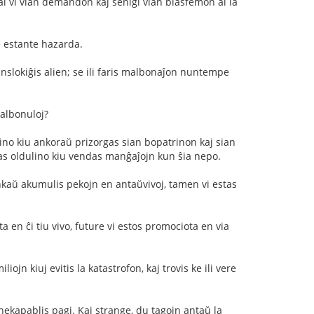
 al vi vian demandon kaj senigi vian blasfemon al la
ne estante hazarda.
ranslokiĝis alien; se ili faris malbonaĵon nuntempe
malbonuloj?
dvino kiu ankoraŭ prizorgas sian bopatrinon kaj sian
stas oldulino kiu vendas manĝaĵojn kun ŝia nepo.
i ankaŭ akumulis pekojn en antaŭvivoj, tamen vi estas
a en ĉi tiu vivo, future vi estos promociota en via
liojn kiuj evitis la katastrofon, kaj trovis ke ili vere
 nekapablis pagi. Kaj strange, du tagojn antaŭ la