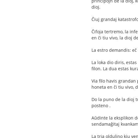
principojn de la dioj, 
dioj.
Ĉiuj grandaj katastrofo
Ĉifoja tertremo, la inf
en ĉi tiu vivo, la dioj d
La estro demandis: eĉ 
La loka dio diris, esta
filon. La dua estas ku
Via filo havis grandan 
honeta en ĉi tiu vivo, 
Do la puno de la dioj t
posteno .
Aŭdinte la eksplikon de l
sendamaĝitaj kvankam i
La tria oldulino kiu ve