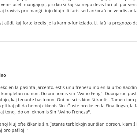
enis aĉeti manĝaĵojn, pro kio ŝi kaj ŝia nepo devis fari pli por vendi. 
j travivis pro manĝi tiujn kiujn ili faris sed ankoraŭ ne vendis ant
st aŭdi, kaj forte kredis je la karmo-funkciado. Li, laŭ la prognozo d
.
ino
rdeko en la pasinta jarcento, estis unu frenezulino en la urbo Baodin
 kompletan nomon. Do oni nomis ŝin "Avino Feng". Duonjaron poste, ŝ
tojn, kaj tenante bastonon. Oni ne sciis kion ŝi kantis. Tamen iom p
io pli kaj pli da homoj ekkonis ŝin. Ĝuste pro ke en la ĉina lingvo, 
j tonoj, do oni eknomis ŝin "Avino Freneza".
noj kiuj ofte ĉikanis ŝin, ĵetante terblokojn sur ŝian dorson, kiam ŝi a
j pro pafiloj !"