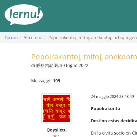
Vai
all’indice
Forum
Altri temi
Popolrakontoj, mitoj, anekdotoj, urbaj legen
Popolrakontoj, mitoj, anekdotoj
di 呼格吉勒图, 30 luglio 2022
Messaggi:
109
24 maggio 2024 23:48:49
Popolrakonto
Destino estas decidita
Qoysiletu
En la civita socio en Ĉ
1