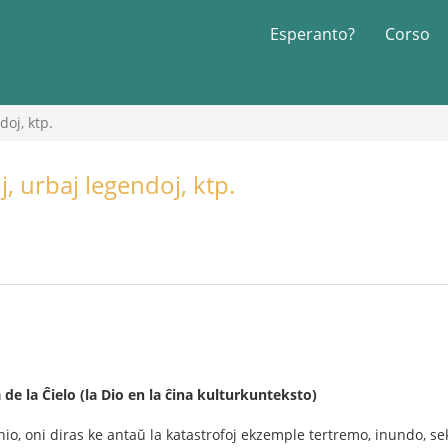
Esperanto?
Corso
doj, ktp.
, urbaj legendoj, ktp.
 de la Ĉielo (la Dio en la ĉina kulturkunteksto)
inio, oni diras ke antaŭ la katastrofoj ekzemple tertremo, inundo, sek