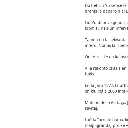
Do tiel Liu Yu senĉese 
prenis la paperojn el Li
Liu Yu denove genuis a
krom si, neniun inferre
Tamen en la sekvanta j
infero. Nome, la ribel
Oni diras ke en katastro
Alia rakonto okazis en 
fuĝis.
En la jaro 1877, la urb
en kiu loĝis 2000 inoj k
Matene de la 6a tago, 
savitaj.
Laŭ la ĵurnalo tiama, k
malpligrandaj pro ke v