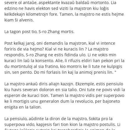
severe ol antaŭe, aspektante kvazaŭ baldaŭ mortonto. Lia
edzino ne havis elekton sed viziti la majstron kiu loĝis
kelkdekajn kilometrojn fore. Tamen, la majstro ne estis hejme
kiam ŝi alvenis.
La tagon post tio, S-ro Zhang mortis.
Post kelkaj jaroj, oni demandis la majstron, kial vi intence
foriris de via hejmo? Kial vi ne kuracis lin ? La majstro
respondis, S-ro Zhang ne estis fidinda ulo. Li ne vokis min
kuraci lin laŭ la konsento. Alie, li rifuzis eldiri lian pekon pri la
du mortintuloj al sia fratino, kio montris ke li tute ne kulpigis
sin, sen pento. Do mi forlasis lin kaj la animoj prenis lin. "
La majstro ankaŭ diris aliajn kazojn. Ekzemple, estis pensiulo
kiu havis severan doloron en sia talio. Oni tute ne povis vidi la
esperon de kuraci tion. Tamen la majstro vidis per superpovo
ke li mortigis unu generalon dum la revolucio, per bajoneto
enigita en la talion.
La pensiulo, aŭdinte la diron de la majstro, ŝokita pro la
superpova vido, kapjesis fari tion kion la majstro postulis. Li