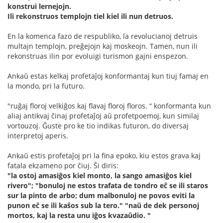
konstrui lernejojn.
Ili rekonstruos templojn tiel kiel ili nun detruos.
En la komenca fazo de respubliko, la revolucianoj detruis
multajn templojn, preĝejojn kaj moskeojn. Tamen, nun ili
rekonstruas ilin por evoluigi turismon gajni enspezon.
Ankaŭ estas kelkaj profetaĵoj konformantaj kun tiuj famaj en
la mondo, pri la futuro.
"ruĝaj floroj velkiĝos kaj flavaj floroj floros. “ konformanta kun
aliaj antikvaj ĉinaj profetaĵoj aŭ profetpoemoj, kun similaj
vortouzoj. Ĝuste pro ke tio indikas futuron, do diversaj
interpretoj aperis.
Ankaŭ estis profetaĵoj pri la fina epoko, kiu estos grava kaj
fatala ekzameno por ĉiuj. Ŝi diris:
"la ostoj amasiĝos kiel monto, la sango amasiĝos kiel
rivero"; "bonuloj ne estos trafata de tondro eĉ se ili staros
sur la pinto de arbo; dum malbonuloj ne povos eviti la
punon eĉ se ili kaŝos sub la tero." "naŭ de dek personoj
mortos, kaj la resta unu iĝos kvazaŭdio. "