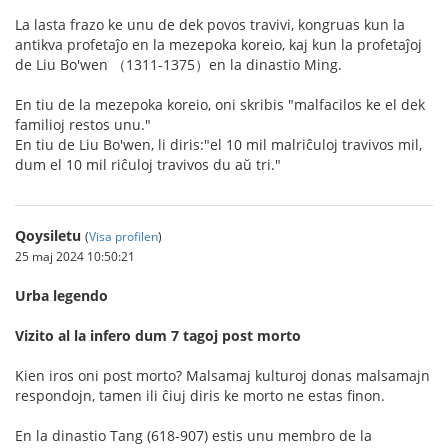
La lasta frazo ke unu de dek povos travivi, kongruas kun la
antikva profetaĵo en la mezepoka koreio, kaj kun la profetaĵoj
de Liu Bo'wen （1311-1375）en la dinastio Ming.
En tiu de la mezepoka koreio, oni skribis "malfacilos ke el dek
familioj restos unu."
En tiu de Liu Bo'wen, li diris:"el 10 mil malriĉuloj travivos mil,
dum el 10 mil riĉuloj travivos du aŭ tri."
Qoysiletu
(
Visa profilen
)
25 maj 2024 10:50:21
Urba legendo
Vizito al la infero dum 7 tagoj post morto
Kien iros oni post morto? Malsamaj kulturoj donas malsamajn
respondojn, tamen ili ĉiuj diris ke morto ne estas finon.
En la dinastio Tang (618-907) estis unu membro de la