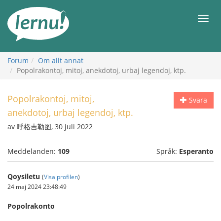
Till
sidans
Meny
innehåll
Forum
Om allt annat
Popolrakontoj, mitoj, anekdotoj, urbaj legendoj, ktp.
Popolrakontoj, mitoj,
Svara
anekdotoj, urbaj legendoj, ktp.
av 呼格吉勒图, 30 juli 2022
Meddelanden:
109
Språk:
Esperanto
Qoysiletu
(
Visa profilen
)
24 maj 2024 23:48:49
Popolrakonto