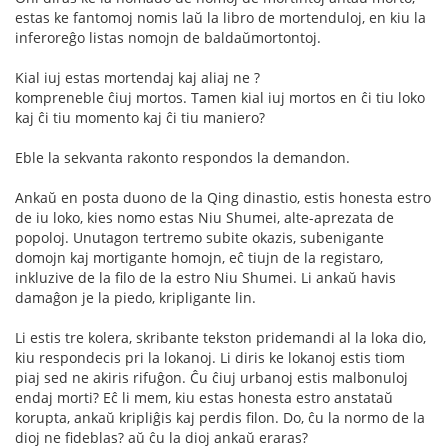
estas ke fantomoj nomis laŭ la libro de mortenduloj, en kiu la
inferoreĝo listas nomojn de baldaŭmortontoj.
Kial iuj estas mortendaj kaj aliaj ne ?
kompreneble ĉiuj mortos. Tamen kial iuj mortos en ĉi tiu loko
kaj ĉi tiu momento kaj ĉi tiu maniero?
Eble la sekvanta rakonto respondos la demandon.
Ankaŭ en posta duono de la Qing dinastio, estis honesta estro
de iu loko, kies nomo estas Niu Shumei, alte-aprezata de
popoloj. Unutagon tertremo subite okazis, subenigante
domojn kaj mortigante homojn, eĉ tiujn de la registaro,
inkluzive de la filo de la estro Niu Shumei. Li ankaŭ havis
damaĝon je la piedo, kripligante lin.
Li estis tre kolera, skribante tekston pridemandi al la loka dio,
kiu respondecis pri la lokanoj. Li diris ke lokanoj estis tiom
piaj sed ne akiris rifuĝon. Ĉu ĉiuj urbanoj estis malbonuloj
endaj morti? Eĉ li mem, kiu estas honesta estro anstataŭ
korupta, ankaŭ kripliĝis kaj perdis filon. Do, ĉu la normo de la
dioj ne fideblas? aŭ ĉu la dioj ankaŭ eraras?