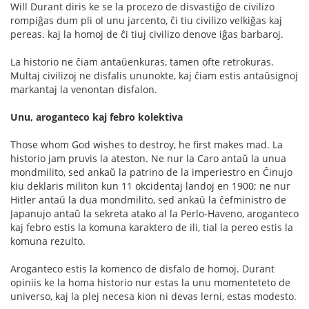
Will Durant diris ke se la procezo de disvastiĝo de civilizo
rompiĝas dum pli ol unu jarcento, ĉi tiu civilizo velkiĝas kaj
pereas. kaj la homoj de ĉi tiuj civilizo denove iĝas barbaroj.
La historio ne ĉiam antaŭenkuras, tamen ofte retrokuras.
Multaj civilizoj ne disfalis ununokte, kaj ĉiam estis antaŭsignoj
markantaj la venontan disfalon.
Unu, aroganteco kaj febro kolektiva
Those whom God wishes to destroy, he first makes mad. La
historio jam pruvis la ateston. Ne nur la Caro antaŭ la unua
mondmilito, sed ankaŭ la patrino de la imperiestro en Ĉinujo
kiu deklaris militon kun 11 okcidentaj landoj en 1900; ne nur
Hitler antaŭ la dua mondmilito, sed ankaŭ la ĉefministro de
Japanujo antaŭ la sekreta atako al la Perlo-Haveno, aroganteco
kaj febro estis la komuna karaktero de ili, tial la pereo estis la
komuna rezulto.
Aroganteco estis la komenco de disfalo de homoj. Durant
opiniis ke la homa historio nur estas la unu momenteteto de
universo, kaj la plej necesa kion ni devas lerni, estas modesto.