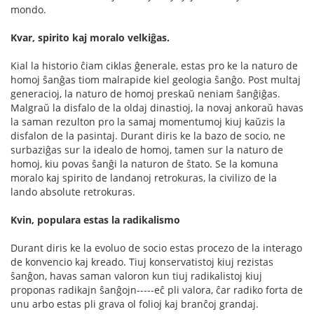
mondo.
Kvar, spirito kaj moralo velkiĝas.
Kial la historio ĉiam ciklas ĝenerale, estas pro ke la naturo de
homoj ŝanĝas tiom malrapide kiel geologia ŝanĝo. Post multaj
generacioj, la naturo de homoj preskaŭ neniam ŝanĝiĝas.
Malgraŭ la disfalo de la oldaj dinastioj, la novaj ankoraŭ havas
la saman rezulton pro la samaj momentumoj kiuj kaŭzis la
disfalon de la pasintaj. Durant diris ke la bazo de socio, ne
surbaziĝas sur la idealo de homoj, tamen sur la naturo de
homoj, kiu povas ŝanĝi la naturon de ŝtato. Se la komuna
moralo kaj spirito de landanoj retrokuras, la civilizo de la
lando absolute retrokuras.
Kvin, populara estas la radikalismo
Durant diris ke la evoluo de socio estas procezo de la interago
de konvencio kaj kreado. Tiuj konservatistoj kiuj rezistas
ŝanĝon, havas saman valoron kun tiuj radikalistoj kiuj
proponas radikajn ŝanĝojn-----eĉ pli valora, ĉar radiko forta de
unu arbo estas pli grava ol folioj kaj branĉoj grandaj.