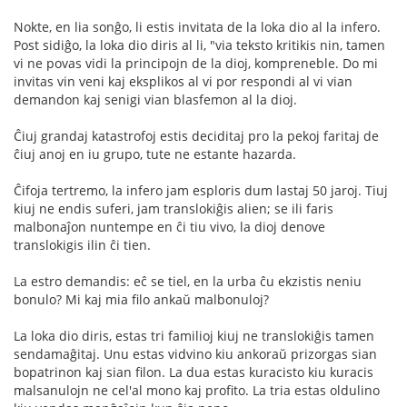
Nokte, en lia sonĝo, li estis invitata de la loka dio al la infero.
Post sidiĝo, la loka dio diris al li, "via teksto kritikis nin, tamen
vi ne povas vidi la principojn de la dioj, kompreneble. Do mi
invitas vin veni kaj eksplikos al vi por respondi al vi vian
demandon kaj senigi vian blasfemon al la dioj.
Ĉiuj grandaj katastrofoj estis deciditaj pro la pekoj faritaj de
ĉiuj anoj en iu grupo, tute ne estante hazarda.
Ĉifoja tertremo, la infero jam esploris dum lastaj 50 jaroj. Tiuj
kiuj ne endis suferi, jam translokiĝis alien; se ili faris
malbonaĵon nuntempe en ĉi tiu vivo, la dioj denove
translokigis ilin ĉi tien.
La estro demandis: eĉ se tiel, en la urba ĉu ekzistis neniu
bonulo? Mi kaj mia filo ankaŭ malbonuloj?
La loka dio diris, estas tri familioj kiuj ne translokiĝis tamen
sendamaĝitaj. Unu estas vidvino kiu ankoraŭ prizorgas sian
bopatrinon kaj sian filon. La dua estas kuracisto kiu kuracis
malsanulojn ne cel'al mono kaj profito. La tria estas oldulino