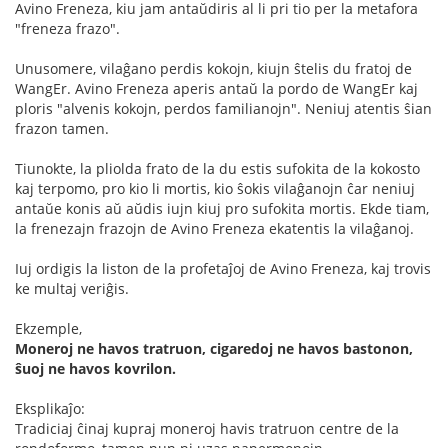
Avino Freneza, kiu jam antaŭdiris al li pri tio per la metafora
"freneza frazo".
Unusomere, vilaĝano perdis kokojn, kiujn ŝtelis du fratoj de
WangEr. Avino Freneza aperis antaŭ la pordo de WangEr kaj
ploris "alvenis kokojn, perdos familianojn". Neniuj atentis ŝian
frazon tamen.
Tiunokte, la pliolda frato de la du estis sufokita de la kokosto
kaj terpomo, pro kio li mortis, kio ŝokis vilaĝanojn ĉar neniuj
antaŭe konis aŭ aŭdis iujn kiuj pro sufokita mortis. Ekde tiam,
la frenezajn frazojn de Avino Freneza ekatentis la vilaĝanoj.
Iuj ordigis la liston de la profetaĵoj de Avino Freneza, kaj trovis
ke multaj veriĝis.
Ekzemple,
Moneroj ne havos tratruon, cigaredoj ne havos bastonon,
ŝuoj ne havos kovrilon.
Eksplikaĵo:
Tradiciaj ĉinaj kupraj moneroj havis tratruon centre de la