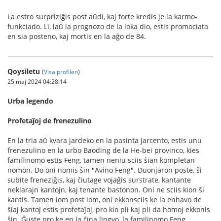
La estro surpriziĝis post aŭdi, kaj forte kredis je la karmo-
funkciado. Li, laŭ la prognozo de la loka dio, estis promociata
en sia posteno, kaj mortis en la aĝo de 84.
Qoysiletu
(
Visa profilen
)
25 maj 2024 04:28:14
Urba legendo
Profetaĵoj de frenezulino
En la tria aŭ kvara jardeko en la pasinta jarcento, estis unu
frenezulino en la urbo Baoding de la He-bei provinco, kies
familinomo estis Feng, tamen neniu sciis ŝian kompletan
nomon. Do oni nomis ŝin "Avino Feng". Duonjaron poste, ŝi
subite freneziĝis, kaj ĉiutage vojaĝis surstrate, kantante
neklarajn kantojn, kaj tenante bastonon. Oni ne sciis kion ŝi
kantis. Tamen iom post iom, oni ekkonsciis ke la enhavo de
ŝiaj kantoj estis profetaĵoj, pro kio pli kaj pli da homoj ekkonis
ŝin. Ĝuste pro ke en la ĉina lingvo, la familinomo Feng,