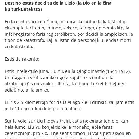
Destino estas decidita de la Ĉielo (la Dio en la ĉina
kulturkunteksto)
En la civita socio en Ĉinio, oni diras ke antaŭ la katastrofoj
ekzemple tertremo, inundo, sekeco, fajrego, epidemio ktp, la
infer-registaro faris registrolibron, por decidi la amplekson, la
tipon de katastrofo, kaj la liston de personoj kiuj endas morti
en katastrofo.
Estis tia rakonto:
Estis intelektulo juna, Liu Yu, en la Qing dinastio (1644-1912).
Unutagon li vizitis amikon ĝoje kaj drinkis multon da
alkoholaĵo ĝis meznokto silenta, kaj tiam li ekreiris hejmen,
adiaŭinte al la amiko.
Li iris 2.5 kilometrojn for de la vilaĝo kie li drinkis, kaj jam estis
je la 11a horo, kun kompleta malhelo.
Sur la vojo, sur kiu li devis trairi, estis nekonata templo, kun
hela lumo. Liu Yu konjektis ke la monaĥoj eble faras
ceremoniojn, pro kio, li ne sentis timon. Li volis peti akvon en