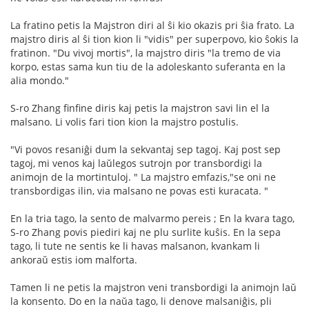
La fratino petis la Majstron diri al ŝi kio okazis pri ŝia frato. La
majstro diris al ŝi tion kion li "vidis" per superpovo, kio ŝokis la
fratinon. "Du vivoj mortis", la majstro diris "la tremo de via
korpo, estas sama kun tiu de la adoleskanto suferanta en la
alia mondo."
S-ro Zhang finfine diris kaj petis la majstron savi lin el la
malsano. Li volis fari tion kion la majstro postulis.
"Vi povos resaniĝi dum la sekvantaj sep tagoj. Kaj post sep
tagoj, mi venos kaj laŭlegos sutrojn por transbordigi la
animojn de la mortintuloj. " La majstro emfazis,"se oni ne
transbordigas ilin, via malsano ne povas esti kuracata. "
En la tria tago, la sento de malvarmo pereis ; En la kvara tago,
S-ro Zhang povis piediri kaj ne plu surlite kuŝis. En la sepa
tago, li tute ne sentis ke li havas malsanon, kvankam li
ankoraŭ estis iom malforta.
Tamen li ne petis la majstron veni transbordigi la animojn laŭ
la konsento. Do en la naŭa tago, li denove malsaniĝis, pli