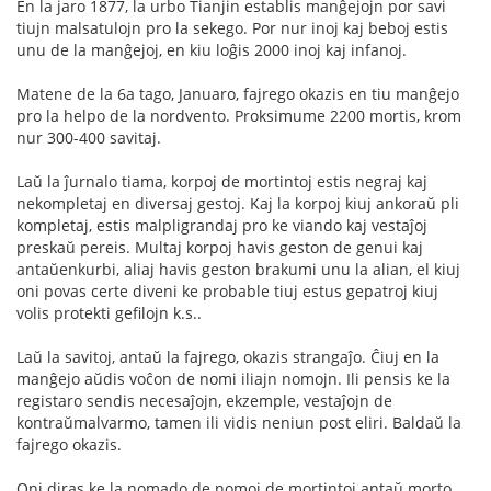
En la jaro 1877, la urbo Tianjin establis manĝejojn por savi
tiujn malsatulojn pro la sekego. Por nur inoj kaj beboj estis
unu de la manĝejoj, en kiu loĝis 2000 inoj kaj infanoj.
Matene de la 6a tago, Januaro, fajrego okazis en tiu manĝejo
pro la helpo de la nordvento. Proksimume 2200 mortis, krom
nur 300-400 savitaj.
Laŭ la ĵurnalo tiama, korpoj de mortintoj estis negraj kaj
nekompletaj en diversaj gestoj. Kaj la korpoj kiuj ankoraŭ pli
kompletaj, estis malpligrandaj pro ke viando kaj vestaĵoj
preskaŭ pereis. Multaj korpoj havis geston de genui kaj
antaŭenkurbi, aliaj havis geston brakumi unu la alian, el kiuj
oni povas certe diveni ke probable tiuj estus gepatroj kiuj
volis protekti gefilojn k.s..
Laŭ la savitoj, antaŭ la fajrego, okazis strangaĵo. Ĉiuj en la
manĝejo aŭdis voĉon de nomi iliajn nomojn. Ili pensis ke la
registaro sendis necesaĵojn, ekzemple, vestaĵojn de
kontraŭmalvarmo, tamen ili vidis neniun post eliri. Baldaŭ la
fajrego okazis.
Oni diras ke la nomado de nomoj de mortintoj antaŭ morto,