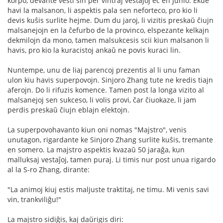
korpo, devante vesti sin per vintraj vestaĵoj eĉ en Junio. Ekde
havi la malsanon, li aspektis pala sen neforteco, pro kio li
devis kuŝis surlite hejme. Dum du jaroj, li vizitis preskaŭ ĉiujn
malsanejojn en la ĉefurbo de la provinco, elspezante kelkajn
dekmilojn da mono, tamen malsukcesis scii kiun malsanon li
havis, pro kio la kuracistoj ankaŭ ne povis kuraci lin.
Nuntempe, unu de liaj parencoj prezentis al li unu faman
ulon kiu havis superpovojn. Sinjoro Zhang tute ne kredis tiajn
aferojn. Do li rifuzis komence. Tamen post la longa vizito al
malsanejoj sen sukceso, li volis provi, ĉar ĉiuokaze, li jam
perdis preskaŭ ĉiujn eblajn elektojn.
La superpovohavanto kiun oni nomas "Majstro", venis
unutagon, rigardante ke Sinjoro Zhang surlite kuŝis, tremante
en somero. La majstro aspektis kvazaŭ 50 jaraĝa, kun
malluksaj vestaĵoj, tamen puraj. Li timis nur post unua rigardo
al la S-ro Zhang, dirante:
"La animoj kiuj estis maljuste traktitaj, ne timu. Mi venis savi
vin, trankviliĝu!"
La majstro sidiĝis, kaj daŭrigis diri: