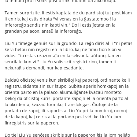
la templo pro li soifis post drinki multon da alkoholaĵo.
Tamen surprizite, li estis kaptata de du gardistoj tuj post kiam
li eniris, kaj estis dirata "vi venas en la ĝustatempo ! la
inferoreĝo sendis nin kapti vin." Do li estis ĵetata en la
grandan palacon, antaŭ la inferoreĝo.
Liu Yu timege genuis sur la grundo. La reĝo diris al li "ni petas
ke vi helpu nin registri en la libro, kaj ne timu tion kion vi
vidos. Tio estas okazontaĵo en la sekvonta aŭtuno, tamen
senrilate kun vi." Liu Yu volis scii registri kion, tamen li
nekuraĝis demandi, nur kapjesadante.
Baldaŭ oficistoj venis kun skribiloj kaj paperoj, ordinante ke li
registru, sidante sin sur ŝtupo. Subite aperis homkapoj en la
orienta parto en la palaco, akumuliĝante kvazaŭ monteto,
Dekoj da oficistoj kuris, portante kapojn el la orienta parto al
la okcidenta, kvazaŭ formikoj translokiĝas. Ĉiufoje de la
portado de kapoj, ili raportis al Liu Yu pri la nombroj, nomoj
de la kapoj, kaj reiris al la portado post vidi ke Liu Yu jam
finregistris sur la paperon.
Do tiel Liu Yu senĉese skribis sur la paperon ĝis la iom heliĝo