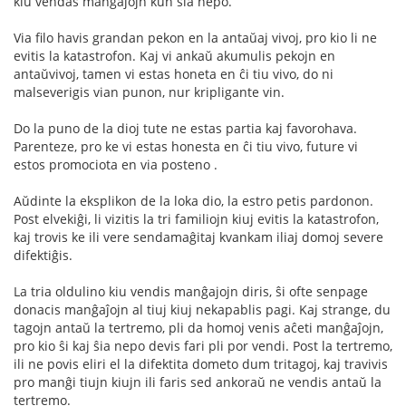
kiu vendas manĝaĵojn kun ŝia nepo.
Via filo havis grandan pekon en la antaŭaj vivoj, pro kio li ne
evitis la katastrofon. Kaj vi ankaŭ akumulis pekojn en
antaŭvivoj, tamen vi estas honeta en ĉi tiu vivo, do ni
malseverigis vian punon, nur kripligante vin.
Do la puno de la dioj tute ne estas partia kaj favorohava.
Parenteze, pro ke vi estas honesta en ĉi tiu vivo, future vi
estos promociota en via posteno .
Aŭdinte la eksplikon de la loka dio, la estro petis pardonon.
Post elvekiĝi, li vizitis la tri familiojn kiuj evitis la katastrofon,
kaj trovis ke ili vere sendamaĝitaj kvankam iliaj domoj severe
difektiĝis.
La tria oldulino kiu vendis manĝajojn diris, ŝi ofte senpage
donacis manĝaĵojn al tiuj kiuj nekapablis pagi. Kaj strange, du
tagojn antaŭ la tertremo, pli da homoj venis aĉeti manĝaĵojn,
pro kio ŝi kaj ŝia nepo devis fari pli por vendi. Post la tertremo,
ili ne povis eliri el la difektita dometo dum tritagoj, kaj travivis
pro manĝi tiujn kiujn ili faris sed ankoraŭ ne vendis antaŭ la
tertremo.