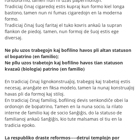
rondoformo, tamen nun ni uzas papermonojn.
Tradiciaj ĉinaj cigaredoj estis kupraj kun formo kiel longa
bastono, tamen nun ni fumas cigaredojn en la moderna
formo.
Tradiciaj ĉinaj ŝuoj faritaj el tuko kovris ankaŭ la supran
flankon de piedoj. tamen, nun formoj de ŝuoj estis ege
diversaj.
Ne plu uzos trabegojn kaj bofilino havos pli altan statuson
ol bopatrino (en familio);
Ne pllu uzos trabetojn kaj bofilino havos tian statuson
kvazaŭ (biologia) patrino (en familio)
En tradiciaj ĉinaj lignokonstruaĵoj, trabegoj kaj trabetoj estis
necesaj, aranĝate en fiksa modelo, tamen la nunaj konstruaĵoj
havas pli da formoj kaj stiloj.
En tradiciaj ĉinaj familioj, bofilinoj devis senkondiĉe obei la
ordonojn de bopatrino, Tamen en la nuna socio, la rilato
interne de familio kaj de socio ŝanĝiĝis, do la statuso de
familianoj ankaŭ ŝanĝiĝis, kio tute malsamas ol tiu en la
tradicia epoko.
La respubliko draste reformos----detrui templojn por