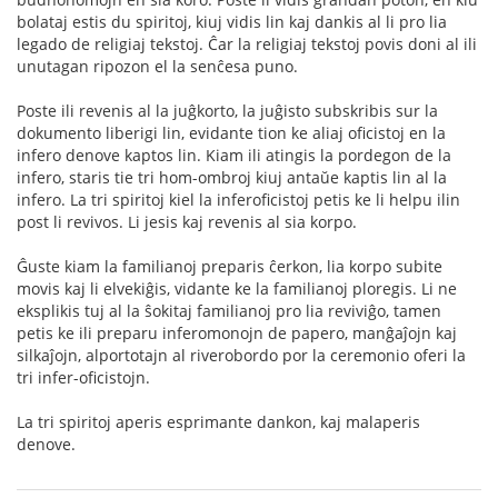
bolataj estis du spiritoj, kiuj vidis lin kaj dankis al li pro lia
legado de religiaj tekstoj. Ĉar la religiaj tekstoj povis doni al ili
unutagan ripozon el la senĉesa puno.
Poste ili revenis al la juĝkorto, la juĝisto subskribis sur la
dokumento liberigi lin, evidante tion ke aliaj oficistoj en la
infero denove kaptos lin. Kiam ili atingis la pordegon de la
infero, staris tie tri hom-ombroj kiuj antaŭe kaptis lin al la
infero. La tri spiritoj kiel la inferoficistoj petis ke li helpu ilin
post li revivos. Li jesis kaj revenis al sia korpo.
Ĝuste kiam la familianoj preparis ĉerkon, lia korpo subite
movis kaj li elvekiĝis, vidante ke la familianoj ploregis. Li ne
eksplikis tuj al la ŝokitaj familianoj pro lia reviviĝo, tamen
petis ke ili preparu inferomonojn de papero, manĝaĵojn kaj
silkaĵojn, alportotajn al riverobordo por la ceremonio oferi la
tri infer-oficistojn.
La tri spiritoj aperis esprimante dankon, kaj malaperis
denove.