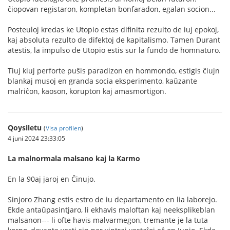
ĉiopovan registaron, kompletan bonfaradon, egalan socion...
Posteuloj kredas ke Utopio estas difinita rezulto de iuj epokoj,
kaj absoluta rezulto de difektoj de kapitalismo. Tamen Durant
atestis, la impulso de Utopio estis sur la fundo de homnaturo.
Tiuj kiuj perforte puŝis paradizon en hommondo, estigis ĉiujn
blankaj musoj en granda socia eksperimento, kaŭzante
malriĉon, kaoson, korupton kaj amasmortigon.
Qoysiletu
(
Visa profilen
)
4 juni 2024 23:33:05
La malnormala malsano kaj la Karmo
En la 90aj jaroj en Ĉinujo.
Sinjoro Zhang estis estro de iu departamento en lia laborejo.
Ekde antaŭpasintjaro, li ekhavis maloftan kaj neeksplikeblan
malsanon--- li ofte havis malvarmegon, tremante je la tuta