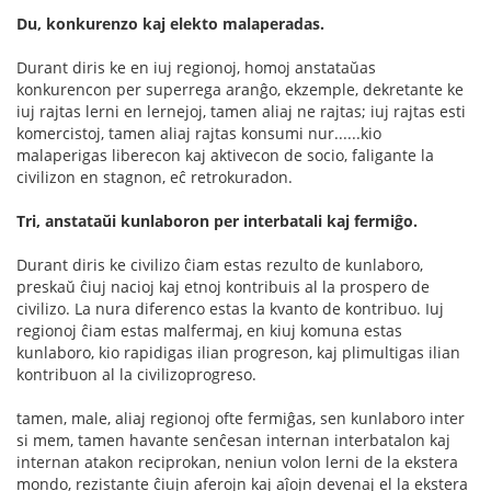
Du, konkurenzo kaj elekto malaperadas.
Durant diris ke en iuj regionoj, homoj anstataŭas
konkurencon per superrega aranĝo, ekzemple, dekretante ke
iuj rajtas lerni en lernejoj, tamen aliaj ne rajtas; iuj rajtas esti
komercistoj, tamen aliaj rajtas konsumi nur......kio
malaperigas liberecon kaj aktivecon de socio, faligante la
civilizon en stagnon, eĉ retrokuradon.
Tri, anstataŭi kunlaboron per interbatali kaj fermiĝo.
Durant diris ke civilizo ĉiam estas rezulto de kunlaboro,
preskaŭ ĉiuj nacioj kaj etnoj kontribuis al la prospero de
civilizo. La nura diferenco estas la kvanto de kontribuo. Iuj
regionoj ĉiam estas malfermaj, en kiuj komuna estas
kunlaboro, kio rapidigas ilian progreson, kaj plimultigas ilian
kontribuon al la civilizoprogreso.
tamen, male, aliaj regionoj ofte fermiĝas, sen kunlaboro inter
si mem, tamen havante senĉesan internan interbatalon kaj
internan atakon reciprokan, neniun volon lerni de la ekstera
mondo, rezistante ĉiujn aferojn kaj aĵojn devenaj el la ekstera