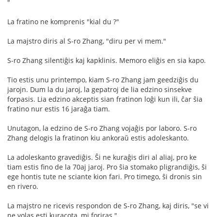
"
La fratino ne komprenis "kial du ?"
La majstro diris al S-ro Zhang, "diru per vi mem."
S-ro Zhang silentiĝis kaj kapklinis. Memoro eliĝis en sia kapo.
Tio estis unu printempo, kiam S-ro Zhang jam geedziĝis du
jarojn. Dum la du jaroj, la gepatroj de lia edzino sinsekve
forpasis. Lia edzino akceptis sian fratinon loĝi kun ili, ĉar ŝia
fratino nur estis 16 jaraĝa tiam.
Unutagon, la edzino de S-ro Zhang vojaĝis por laboro. S-ro
Zhang delogis la fratinon kiu ankoraŭ estis adoleskanto.
La adoleskanto gravediĝis. Ŝi ne kuraĝis diri al aliaj, pro ke
tiam estis fino de la 70aj jaroj. Pro ŝia stomako pligrandiĝis, ŝi
ege hontis tute ne sciante kion fari. Pro timego, ŝi dronis sin
en rivero.
La majstro ne ricevis respondon de S-ro Zhang, kaj diris, "se vi
ne volas esti kuracota, mi foriras."