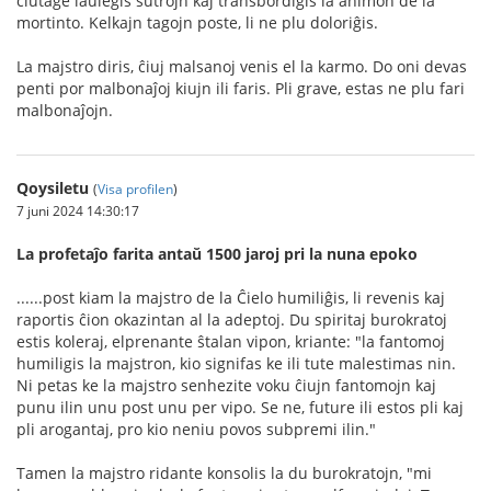
ĉiutage laŭlegis sutrojn kaj transbordigis la animon de la
mortinto. Kelkajn tagojn poste, li ne plu doloriĝis.
La majstro diris, ĉiuj malsanoj venis el la karmo. Do oni devas
penti por malbonaĵoj kiujn ili faris. Pli grave, estas ne plu fari
malbonaĵojn.
Qoysiletu
(
Visa profilen
)
7 juni 2024 14:30:17
La profetaĵo farita antaŭ 1500 jaroj pri la nuna epoko
......post kiam la majstro de la Ĉielo humiliĝis, li revenis kaj
raportis ĉion okazintan al la adeptoj. Du spiritaj burokratoj
estis koleraj, elprenante ŝtalan vipon, kriante: "la fantomoj
humiligis la majstron, kio signifas ke ili tute malestimas nin.
Ni petas ke la majstro senhezite voku ĉiujn fantomojn kaj
punu ilin unu post unu per vipo. Se ne, future ili estos pli kaj
pli arogantaj, pro kio neniu povos subpremi ilin."
Tamen la majstro ridante konsolis la du burokratojn, "mi