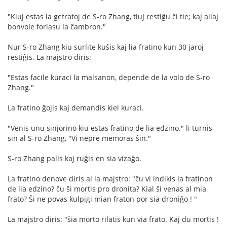
"Kiuj estas la gefratoj de S-ro Zhang, tiuj restiĝu ĉi tie; kaj aliaj
bonvole forlasu la ĉambron."
Nur S-ro Zhang kiu surlite kuŝis kaj lia fratino kun 30 jaroj
restiĝis. La majstro diris:
"Estas facile kuraci la malsanon, depende de la volo de S-ro
Zhang."
La fratino ĝojis kaj demandis kiel kuraci.
"Venis unu sinjorino kiu estas fratino de lia edzino." li turnis
sin al S-ro Zhang, "Vi nepre memoras ŝin."
S-ro Zhang palis kaj ruĝis en sia vizaĝo.
La fratino denove diris al la majstro: "ĉu vi indikis la fratinon
de lia edzino? ĉu ŝi mortis pro dronita? Kial ŝi venas al mia
frato? Ŝi ne povas kulpigi mian fraton por sia droniĝo ! "
La majstro diris: "ŝia morto rilatis kun via frato. Kaj du mortis !