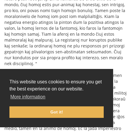
mondo, ĉiuj homoj estis pur-animaj kaj honestaj, sen intrigoj,
pro kio, oni povas nomi tiajn homojn bonuloj. Tamen poste la
moralonivelo de homoj iom post iom malplialtiĝis. Kiam la
negativa energio atingos la pinton dum la pozitiva atingos la
valon, la homoj lernos de la fantomoj, kio faros la fantomojn
kaj homojn samaj. Tiam la aferoj en la mondo ĉiuj estos
malmoralaj kaj malpuraj. La registaroj nur koruptos publike
kaj senkaŝe; la ordinaraj homoj ne plu responsos pri prizorgi
gepatrojn kaj plivalorigos sen-abstinatan seksumadon. Ĉiuj
nur kondutos por sia propra profito kaj interezo, sen moralo
nek disciplinoj. "
"Vi, aŭdinte mian diron, pensus ke mi estas freneza. Tamen
tio okazos future. La Yin kaj Yang interagas kaj movigas la
This website uses cookies to ensure you get
mondon. La Yin malpliiĝas dum la Yang pliiĝas, ankaŭ la
the best experience on our website.
inverse. La mondo ankaŭ ciklas inter kaoso kaj paco. La militoj
More information
nunaj ne montras la finon de la mondo, ĉar la homoj ankoraŭ
estas humanaj. Tamen la koro de homoj mortos, kaj homoj
iĝos fantomoj, kio markas la finan epokon, kio estos la vera
Got it!
kaoso. Post tio, la nova ciklo komencos kaj homoj denove iĝos
pur-animaj. Do la kaoso ne estas montrata de la ekstera
medio, tamen en la animo de homoj. Eĉ la Jada Imperiestro