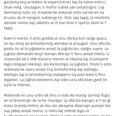
gardistoj kiuj protektis la imperiestron, kaj lia nomo estis Li
Shan-long. Unutagon, li mortis subite sen antaŭsigno. Liaj
familianoj tuŝis lin, trovante ke ankoraŭ estis varmo en lia
brusto, do ili rezignis subterigi lin. Post sep tagoj, la mortinto
denove revivis kaj rakontis al ili tion kion li spertis dum la 7
tagoj.
Kiam li mortis, li estis gvidita al unu oficejo kun larĝa spaco,
en kiu miloj da krimofarintoj atendas la prijuĝon. Unu oficisto
gvidis lin al la juĝokorto antaŭ la juĝisto kiu sidiĝis supre. La
juĝisto demandis kiujn bonajn aferojn li faris antaŭ morto. Li
respondis ke li ofte donacis monon al lokanoj kaj ĉiuvespere
legis religiajn tekstojn, kio kontentigis la juĝiston. Poste li estis
ordonata ke staru antaŭ ĉiuj krimofarintoj kaj laŭtlegu
tekstojn, kaj la krimofarintoj malaperis tuj post kiam li finis
legadon. La juĝisto kontentis kaj vokis unu oficiston gvidi lin
viziti la inferon.
Alveninte en unu urbo de fero, li vidis ke multaj spiritoj flugis
en la fenestrojn de la fer-murego. La oficisto klarigis al li ke ĝi
estas Granda Infero, en kiu oni akceptos diversajn punojn laŭ
siaj pekoj antaŭ morto. Li timis kaj silente legis la
budhonomojn en sia koro. Poste li vidis grandan poton, en kiu