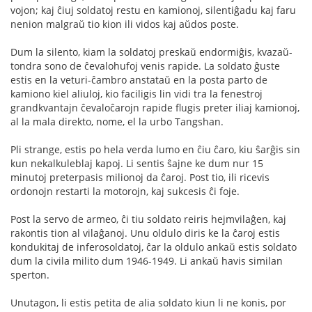
vojon; kaj ĉiuj soldatoj restu en kamionoj, silentiĝadu kaj faru
nenion malgraŭ tio kion ili vidos kaj aŭdos poste.
Dum la silento, kiam la soldatoj preskaŭ endormiĝis, kvazaŭ-
tondra sono de ĉevalohufoj venis rapide. La soldato ĝuste
estis en la veturi-ĉambro anstataŭ en la posta parto de
kamiono kiel aliuloj, kio faciligis lin vidi tra la fenestroj
grandkvantajn ĉevaloĉarojn rapide flugis preter iliaj kamionoj,
al la mala direkto, nome, el la urbo Tangshan.
Pli strange, estis po hela verda lumo en ĉiu ĉaro, kiu ŝarĝis sin
kun nekalkuleblaj kapoj. Li sentis ŝajne ke dum nur 15
minutoj preterpasis milionoj da ĉaroj. Post tio, ili ricevis
ordonojn restarti la motorojn, kaj sukcesis ĉi foje.
Post la servo de armeo, ĉi tiu soldato reiris hejmvilaĝen, kaj
rakontis tion al vilaĝanoj. Unu oldulo diris ke la ĉaroj estis
kondukitaj de inferosoldatoj, ĉar la oldulo ankaŭ estis soldato
dum la civila milito dum 1946-1949. Li ankaŭ havis similan
sperton.
Unutagon, li estis petita de alia soldato kiun li ne konis, por