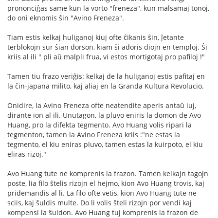
prononciĝas same kun la vorto "freneza", kun malsamaj tonoj,
do oni eknomis ŝin "Avino Freneza".
Tiam estis kelkaj huliganoj kiuj ofte ĉikanis ŝin, ĵetante
terblokojn sur ŝian dorson, kiam ŝi adoris diojn en temploj. Ŝi
kriis al ili " pli aŭ malpli frua, vi estos mortigotaj pro pafiloj !"
Tamen tiu frazo veriĝis: kelkaj de la huliganoj estis pafitaj en
la ĉin-japana milito, kaj aliaj en la Granda Kultura Revolucio.
Onidire, la Avino Freneza ofte neatendite aperis antaŭ iuj,
dirante ion al ili. Unutagon, la pluvo eniris la domon de Avo
Huang, pro la difekta tegmento. Avo Huang volis ripari la
tegmenton, tamen la Avino Freneza kriis :"ne estas la
tegmento, el kiu eniras pluvo, tamen estas la kuirpoto, el kiu
eliras rizoj."
Avo Huang tute ne komprenis la frazon. Tamen kelkajn tagojn
poste, lia filo ŝtelis rizojn el hejmo, kion Avo Huang trovis, kaj
pridemandis al li. La filo ofte vetis, kion Avo Huang tute ne
sciis, kaj ŝuldis multe. Do li volis ŝteli rizojn por vendi kaj
kompensi la ŝuldon. Avo Huang tuj komprenis la frazon de