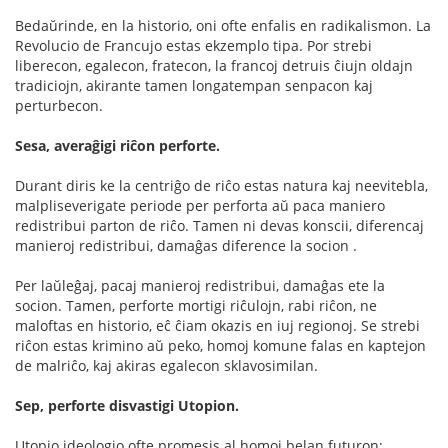
Bedaŭrinde, en la historio, oni ofte enfalis en radikalismon. La
Revolucio de Francujo estas ekzemplo tipa. Por strebi
liberecon, egalecon, fratecon, la francoj detruis ĉiujn oldajn
tradiciojn, akirante tamen longatempan senpacon kaj
perturbecon.
Sesa, averaĝigi riĉon perforte.
Durant diris ke la centriĝo de riĉo estas natura kaj neevitebla,
malpliseverigate periode per perforta aŭ paca maniero
redistribui parton de riĉo. Tamen ni devas konscii, diferencaj
manieroj redistribui, damaĝas diference la socion .
Per laŭleĝaj, pacaj manieroj redistribui, damaĝas ete la
socion. Tamen, perforte mortigi riĉulojn, rabi riĉon, ne
maloftas en historio, eĉ ĉiam okazis en iuj regionoj. Se strebi
riĉon estas krimino aŭ peko, homoj komune falas en kaptejon
de malriĉo, kaj akiras egalecon sklavosimilan.
Sep, perforte disvastigi Utopion.
Utopio ideologio ofte promesis al homoj belan futuron: