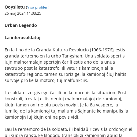
Qoysiletu
(
Visa profilen
)
26 maj 2024 11:03:25
Urban Legendo
La inferosoldatoj
En la fino de la Granda Kultura Revolucio (1966-1976), estis
granda tertremo en la urbo Tangshan. Unu soldato spertis
iujn malnormalajn spertojn ĉar li estis ano de la unua
savtrupo post la katastrofo. Ili veturis kamionojn al la
katastrofo-regiono, tamen surprizige, la kamionoj ĉiuj haltis
survoje pro ke la motoroj tuj malfunkciis.
La soldatoj zorgis ege ĉar ili ne komprenis la situacion. Post
konstroli, trovitaj estis neniuj malnormalaĵoj de kamionoj,
kiujn tamen oni ne plu povis movigi. Je la 8a vespere, la
lumiloj de la kamionoj tuj mallumis ŝajnante ke manipulis la
kamionojn iuj kiujn oni ne povis vidi.
Laŭ la rememoro de la soldato, ili baldaŭ ricevis la ordonojn el
pli supra rango, ke klopodu translokigi kamionojn apud la