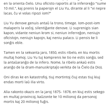
en la orienta ĉielo. Unu oficisto raportis al la inferoreĝo "sume
10 mil.", kaj prenis la paperojn el Liu Yu, dirante al li "vi nepre
lacas, ĉu vi volas ripozi iom?"
Liu Yu denove genuis antaŭ la trono, timege. Iom-post-iom
malaperis la voĉoj, silentiĝante denove. Li suprenigis sian
kapon, vidante neniun krom si, neniun inferreĝon, neniujn
oficistojn, neniujn kapojn, kaj neniu palaco. Li pensis ke li
sonĝis eble.
Tamen en la sekvanta jaro, 1850, estis ribelo, en kiu mortis
multaj homoj. Liu Yu tuj komprenis ke tio ne estis sonĝo, sed
la antaŭaranĝo de la infero. Nome, la ribelo ankaŭ estis
aranĝo de la dram-manuskriptaĵo verkita de la Ĉielo (la Dio).
Oni diras ke en katastrofoj, tiuj mortintoj ĉiuj estas tiuj kiuj
endas morti laŭ ilia virto.
Alia rakonto okazis en la jaroj 1875- 1878, en kiuj estis sekego
en multaj provincoj, kaŭzonte ke 10 milionoj da personoj
mortis kaj 20 milionoj fuĝis.