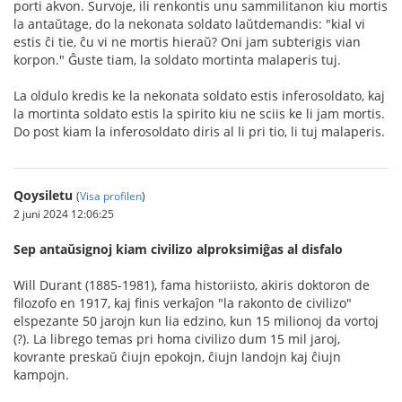
porti akvon. Survoje, ili renkontis unu sammilitanon kiu mortis
la antaŭtage, do la nekonata soldato laŭtdemandis: "kial vi
estis ĉi tie, ĉu vi ne mortis hieraŭ? Oni jam subterigis vian
korpon." Ĝuste tiam, la soldato mortinta malaperis tuj.
La oldulo kredis ke la nekonata soldato estis inferosoldato, kaj
la mortinta soldato estis la spirito kiu ne sciis ke li jam mortis.
Do post kiam la inferosoldato diris al li pri tio, li tuj malaperis.
Qoysiletu
(
Visa profilen
)
2 juni 2024 12:06:25
Sep antaŭsignoj kiam civilizo alproksimiĝas al disfalo
Will Durant (1885-1981), fama historiisto, akiris doktoron de
filozofo en 1917, kaj finis verkaĵon "la rakonto de civilizo"
elspezante 50 jarojn kun lia edzino, kun 15 milionoj da vortoj
(?). La librego temas pri homa civilizo dum 15 mil jaroj,
kovrante preskaŭ ĉiujn epokojn, ĉiujn landojn kaj ĉiujn
kampojn.