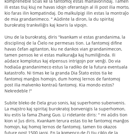
kompreneble scias ke la fantomoj estas malfavorindaj. Tamen
ili estas tiuj kiuj ne havas idojn oferantajn al ili post ilia morto,
kio faras ilin kompatindaj. Do malkulpigi ilin estas la montraĵo
de mia grandanimeco. " Aŭdinte la diron, la du spiritaj
burokratoj trankviliĝis kaj kovris la vipojn.
Unu de la burokratoj, diris "kvankam vi estas grandanima, la
disciplinoj de la Ĉielo ne permesas tion. La fantomoj difine
havas ĉefan agitanton, kiu ne dankos vian grandanimecon,
tamen pensos ke vi estas malkuraĝa kaj humiliĝinda. Ili
aŭdace komplotus kaj elpensus intrigojn por venĝi. Do via
hodiaŭa grandanimeco estus la radiko de la futura eventuala
katastrofo. Ni timas ke la granda Dia Ŝtato estos tia ke
fantomoj manĝos homojn, dum homoj lernos de fantomoj
post ilia malvenko kontraŭ fantomoj. Kia mondo estos?
Nekredeble !"
Subite bleko de ĉiela gruo sonis, kaj superhomo subenvenis.
La majstro kaj spiritaj burokratoj bonvenigis la superhomon,
kiu estis la fama Zhang Guo. Li ridetante diris: " mi aŭdis tion
kion vi ĵus diris. Kvankam terura estas tio ke fantomoj manĝos
homojn, kaj homoj lernos de fantomoj. tamen tio okazos
future post 1500 jaroj. En la komenco de ĉi tiu ciklo de la