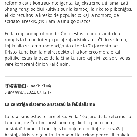
reformo estis kontraŭ-inteligenta, kaj ekstreme utilisma. Laŭ
Shang Yang, se ĉiuj kultivis sur la kampoj, la rikolto pliboniĝos,
el kio rezultos la kresko de populacio; Kaj la nombroj de
soldatoj kreskis, ĝis kiam la unuiĝo okazos.
En la ĉiuj landoj tutmonde, Ĉinio estas la unua lando kiu
rompis la limon inter popoloj kaj aristokratoj. Ĉi tiu sistemo,
kaj la alia sistemo komenciĝanta ekde la 7a jarcento post
Kristo, kune kun la malrespekto al la komerco morale kaj
politike, estas la bazo de la ĉina kulturo kaj civilizo, se vi volas
vere kompreni ĉinion kaj ĉinojn.
呼格吉勒图
(แสดงโปรไฟล์)
5 พฤศจิกายน 2022, 07:12:17
La centriĝa sistemo anstataŭ la feŭdalismo
La totalismo estas terure efika. En la 10a jaro de la reformo, la
landanoj de Ĉin, finis instrumentiĝi kiel iloj aŭ robotoj,
anstataŭ homoj. Ili mortigis homojn en militoj kiel sovaĝaj
bestoj, akiris rangojn kaj kampojn kiel rekompencoj. Ili ankaŭ