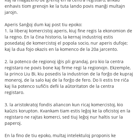
enhavis tiom grenojn ke la tuta lando povis manĝi multajn
jarojn.
Aperis ŝanĝoj dum kaj post tiu epoko:
1. la liberaj komercistoj aperis, kiuj fine regis la ekonomion de
la regno. En la ĉina historio, la kernaj industrioj estis
posedataj de komercistoj el popola socio, nur aperis dufoje;
kaj la dua fojo okazis en la komenco de la 20a jarcento.
2. la potenco de regionoj iĝis pli grandaj, pro kio la centra
registaro ne povis bone kaj firme regi la regionojn. Ekzemple,
la princo Liu Bi, kiu posedis la industrion de la forĝo de kupraj
moneroj, de la salo kaj de la forĝo de fero. Do li estis tre riĉa
kaj lia potenco sufiĉis defii la aŭtoritaton de la centra
registaro.
3. la aristokratoj fondis aliancon kun ricaj komercistoj, kio
kaŭzis korupton. Kvankam tiam estis leĝoj ke la oficistoj en la
registaro ne rajtas komerci, sed tiuj leĝoj nur haltis sur la
paperoj.
En la fino de tiu epoko, multaj intelektuloj proponis ke