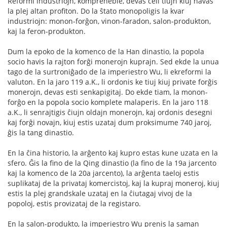
Reformi industriojn, kompreneble, devas celi tiujn kiuj havas
la plej altan profiton. Do la ŝtato monopoligis la kvar
industriojn: monon-forĝon, vinon-faradon, salon-produkton,
kaj la feron-produkton.
Dum la epoko de la komenco de la Han dinastio, la popola
socio havis la rajton forĝi monerojn kuprajn. Sed ekde la unua
tago de la surtroniĝado de la imperiestro Wu, li ekreformi la
valuton. En la jaro 119 a.K., li ordonis ke tiuj kiuj private forĝis
monerojn, devas esti senkapigitaj. Do ekde tiam, la monon-
forĝo en la popola socio komplete malaperis. En la jaro 118
a.K., li senrajtigis ĉiujn oldajn monerojn, kaj ordonis desegni
kaj forĝi novajn, kiuj estis uzataj dum proksimume 740 jaroj,
ĝis la tang dinastio.
En la ĉina historio, la arĝento kaj kupro estas kune uzata en la
sfero. Ĝis la fino de la Qing dinastio (la fino de la 19a jarcento
kaj la komenco de la 20a jarcento), la arĝenta taeloj estis
suplikataj de la privataj komercistoj, kaj la kupraj moneroj, kiuj
estis la plej grandskale uzataj en la ĉiutagaj vivoj de la
popoloj, estis provizataj de la registaro.
En la salon-produkto, la imperiestro Wu prenis la saman