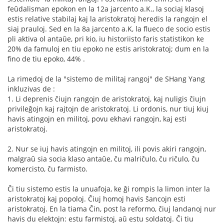
feŭdalisman epokon en la 12a jarcento a.K., la sociaj klasoj
estis relative stabilaj kaj la aristokratoj heredis la rangojn el
siaj prauloj. Sed en la 8a jarcento a.K, la flueco de socio estis
pli aktiva ol antaŭe, pri kio, iu historiisto faris statistikon ke
20% da famuloj en tiu epoko ne estis aristokratoj; dum en la
fino de tiu epoko, 44% .
La rimedoj de la "sistemo de militaj rangoj" de SHang Yang
inkluzivas de :
1. Li deprenis ĉiujn rangojn de aristokratoj, kaj nuligis ĉiujn
privileĝojn kaj rajtojn de aristokratoj. Li ordonis, nur tiuj kiuj
havis atingojn en militoj, povu ekhavi rangojn, kaj esti
aristokratoj.
2. Nur se iuj havis atingojn en militoj, ili povis akiri rangojn,
malgraŭ sia socia klaso antaŭe, ĉu malriĉulo, ĉu riĉulo, ĉu
komercisto, ĉu farmisto.
Ĉi tiu sistemo estis la unuafoja, ke ĝi rompis la limon inter la
aristokratoj kaj popoloj. Ĉiuj homoj havis ŝancojn esti
aristokratoj. En la tiama Ĉin, post la reformo, ĉiuj landanoj nur
havis du elektojn: estu farmistoj, aŭ estu soldatoj. Ĉi tiu