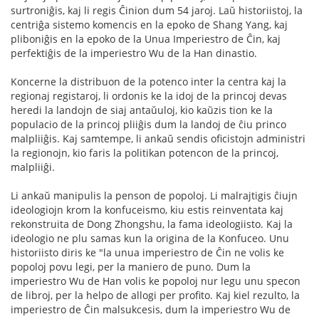
surtroniĝis, kaj li regis Ĉinion dum 54 jaroj. Laŭ historiistoj, la
centriĝa sistemo komencis en la epoko de Shang Yang, kaj
pliboniĝis en la epoko de la Unua Imperiestro de Ĉin, kaj
perfektiĝis de la imperiestro Wu de la Han dinastio.
Koncerne la distribuon de la potenco inter la centra kaj la
regionaj registaroj, li ordonis ke la idoj de la princoj devas
heredi la landojn de siaj antaŭuloj, kio kaŭzis tion ke la
populacio de la princoj pliiĝis dum la landoj de ĉiu princo
malpliiĝis. Kaj samtempe, li ankaŭ sendis oficistojn administri
la regionojn, kio faris la politikan potencon de la princoj,
malpliiĝi.
Li ankaŭ manipulis la penson de popoloj. Li malrajtigis ĉiujn
ideologiojn krom la konfuceismo, kiu estis reinventata kaj
rekonstruita de Dong Zhongshu, la fama ideologiisto. Kaj la
ideologio ne plu samas kun la origina de la Konfuceo. Unu
historiisto diris ke "la unua imperiestro de Ĉin ne volis ke
popoloj povu legi, per la maniero de puno. Dum la
imperiestro Wu de Han volis ke popoloj nur legu unu specon
de libroj, per la helpo de allogi per profito. Kaj kiel rezulto, la
imperiestro de Ĉin malsukcesis, dum la imperiestro Wu de