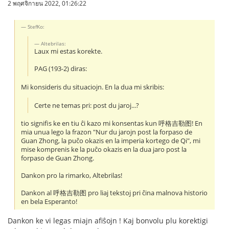
2 พฤศจิกายน 2022, 01:26:22
StefKo:
Altebrilas:
Laux mi estas korekte.
PAG (193-2) diras:
Mi konsideris du situaciojn. En la dua mi skribis:
Certe ne temas pri: post du jaroj...?
tio signifis ke en tiu ĉi kazo mi konsentas kun 呼格吉勒图! En
mia unua lego la frazon "Nur du jarojn post la forpaso de
Guan Zhong, la puĉo okazis en la imperia kortego de Qi", mi
mise komprenis ke la puĉo okazis en la dua jaro post la
forpaso de Guan Zhong.
Dankon pro la rimarko, Altebrilas!
Dankon al 呼格吉勒图 pro liaj tekstoj pri ĉina malnova historio
en bela Esperanto!
Dankon ke vi legas miajn afiŝojn ! Kaj bonvolu plu korektigi