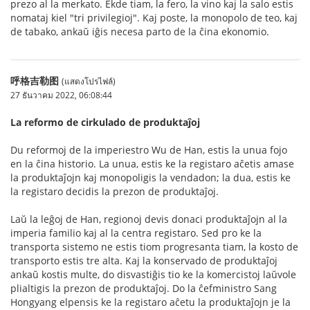
prezo al la merkato. Ekde tiam, la fero, la vino kaj la salo estis
nomataj kiel "tri privilegioj". Kaj poste, la monopolo de teo, kaj
de tabako, ankaŭ iĝis necesa parto de la ĉina ekonomio.
呼格吉勒图
(แสดงโปรไฟล์)
27 ธันวาคม 2022, 06:08:44
La reformo de cirkulado de produktaĵoj
Du reformoj de la imperiestro Wu de Han, estis la unua fojo
en la ĉina historio. La unua, estis ke la registaro aĉetis amase
la produktaĵojn kaj monopoligis la vendadon; la dua, estis ke
la registaro decidis la prezon de produktaĵoj.
Laŭ la leĝoj de Han, regionoj devis donaci produktaĵojn al la
imperia familio kaj al la centra registaro. Sed pro ke la
transporta sistemo ne estis tiom progresanta tiam, la kosto de
transporto estis tre alta. Kaj la konservado de produktaĵoj
ankaŭ kostis multe, do disvastiĝis tio ke la komercistoj laŭvole
plialtigis la prezon de produktaĵoj. Do la ĉefministro Sang
Hongyang elpensis ke la registaro aĉetu la produktaĵojn je la