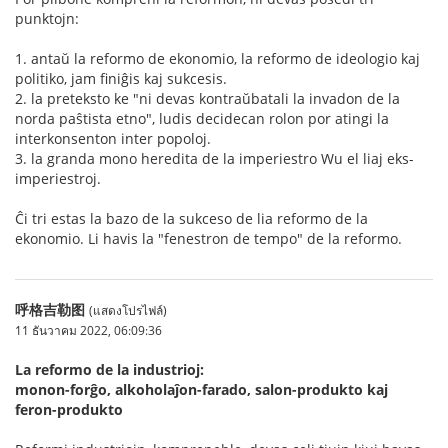
punktojn:
1. antaŭ la reformo de ekonomio, la reformo de ideologio kaj
politiko, jam finiĝis kaj sukcesis.
2. la preteksto ke "ni devas kontraŭbatali la invadon de la
norda paŝtista etno", ludis decidecan rolon por atingi la
interkonsenton inter popoloj.
3. la granda mono heredita de la imperiestro Wu el liaj eks-
imperiestroj.
Ĉi tri estas la bazo de la sukceso de lia reformo de la
ekonomio. Li havis la "fenestron de tempo" de la reformo.
呼格吉勒图
(แสดงโปรไฟล์)
11 ธันวาคม 2022, 06:09:36
La reformo de la industrioj:
monon-forĝo, alkoholaĵon-farado, salon-produkto kaj
feron-produkto