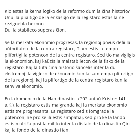
Kio estas la kerna logiko de la reformo dum la ĉina historio?
Unu, la plialtiĝo de la enkasigo de la registaro estas la ne-
rezignebla bezono.
Du, la stabileco superas ĉion.
Se la merkata ekonomio progresas, la regionoj povus defii la
aŭtoritaton de la centra registaro; Tiam estis la tempo
plifortigi la potencon de la centra registaro. Sed tio malvigligis
la ekonomion, kaj kaŭzis la malstabilecon de la fisko de la
registaro. Kaj la tuta ĉina historio ŝancelis inter la du
ekstremoj: la vigleco de ekonomio kun la samtempa plifortigo
de la regionoj; kaj la plifortigo de la centra registaro kun la
senviva ekonomio.
En la komenco de la Han dinastio （202 antaŭ Kristo~ 141
a.K.), la registaro estis malgranda kaj la merkata ekonomio
estis tre progresanta. La registaro cedis iomgrade la
potencon, ne pro ke ili estis simpatiaj, sed pro ke la lando
estis malriĉa post la milito inter la disfalo de la dinastio Qin
kaj la fondo de la dinastio Han.