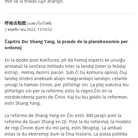
min se vi trovas iujn erarojn.
呼格吉勒图
(แสดงโปรไฟล์)
2 พฤศจิกายน 2022, 13:54:52
Ĉapitro Du: Shang Yang, la praulo de la planekonomio per
ordonoj
En la epoko post Konfuceo, pli da homoj esperis ke unuiĝu
anstataŭ la senĉesa militado inter la landoj (inter la feŭdaj
estroj) . Homoj deziris pacon. Sub ĉi tiu komuna opinio, ĉiuj
landoj strebis aneksadi aliajn malgrandajn landojn, celante
unuigi la tiaman ĉinion, per plifortigi sin. La plej sukcesa kiu
plifortigis sin per la reformo, estis la regno Ĉin en la
nordokcidenta parto de Ĉinio. Kaj tiu kiu gvidis la reformon,
estis Shang Yang.
La reformo de Shang Yang en Ĉin estis 300 jarojn post la
reformo de Guan Zhong en Qi. Post la du reformoj, la modelo
de regi Ĉinion dum du mil jaroj, estis fiksigitaj. La ambaŭ
estas la du ekstremoj dum la ĉina historio. La posta politika