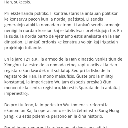
Han, sukcesis.
Pri eksterlanda politiko, li kontraŭstaris la antaŭan politikon
ke konservu pacon kun la nordaj paŝtistoj. Li sendis
generalojn ataki la nomadan etnon. Li ankaŭ sendis armeojn
neniigi la nordan koreion kaj establis kvar prefektujojn tie. En
la suda, la norda parto de Vjetnamo estis aneksata en la Han
dinastion. Li ankaŭ ordonis ke konstruu vojojn kaj irigaciajn
projektojn tutlande.
En la jaro 121 a.K., la armeo de la Han dinastio, venkis tiun de
Xiong'nu. La estro de la nomada etno, kapitulaciis al la Han
registaro kun kvardek mil soldatoj. Sed pri la fisko de la
registaro de Han, la mono malsufiĉis. Ĝuste pro la militoj
konstantaj, la imperiestro Wu jam elspezis preskaŭ ĉiun
monon de la centra registaro, kiu estis ŝparata de la antaŭaj
imperiestroj.
Do pro tiu fono, la imperiestro Wu komencis reformi la
ekonomion.Kaj la operacianto estis la ĉefminstro Sang Hong-
yang, kiu estis polemika persono en la ĉina historio.
Por plibone kompreni la reformon, ni devas posedi tri