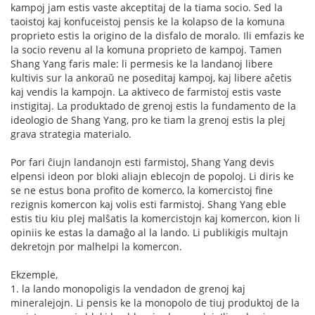
kampoj jam estis vaste akceptitaj de la tiama socio. Sed la
taoistoj kaj konfuceistoj pensis ke la kolapso de la komuna
proprieto estis la origino de la disfalo de moralo. Ili emfazis ke
la socio revenu al la komuna proprieto de kampoj. Tamen
Shang Yang faris male: li permesis ke la landanoj libere
kultivis sur la ankoraŭ ne poseditaj kampoj, kaj libere aĉetis
kaj vendis la kampojn. La aktiveco de farmistoj estis vaste
instigitaj. La produktado de grenoj estis la fundamento de la
ideologio de Shang Yang, pro ke tiam la grenoj estis la plej
grava strategia materialo.
Por fari ĉiujn landanojn esti farmistoj, Shang Yang devis
elpensi ideon por bloki aliajn eblecojn de popoloj. Li diris ke
se ne estus bona profito de komerco, la komercistoj fine
rezignis komercon kaj volis esti farmistoj. Shang Yang eble
estis tiu kiu plej malŝatis la komercistojn kaj komercon, kion li
opiniis ke estas la damaĝo al la lando. Li publikigis multajn
dekretojn por malhelpi la komercon.
Ekzemple,
1. la lando monopoligis la vendadon de grenoj kaj
mineralejojn. Li pensis ke la monopolo de tiuj produktoj de la