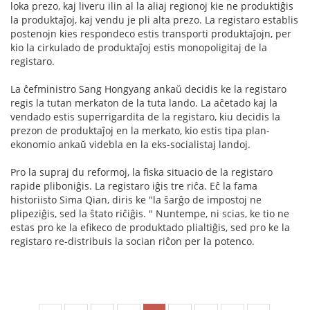
loka prezo, kaj liveru ilin al la aliaj regionoj kie ne produktiĝis
la produktaĵoj, kaj vendu je pli alta prezo. La registaro establis
postenojn kies respondeco estis transporti produktaĵojn, per
kio la cirkulado de produktaĵoj estis monopoligitaj de la
registaro.
La ĉefministro Sang Hongyang ankaŭ decidis ke la registaro
regis la tutan merkaton de la tuta lando. La aĉetado kaj la
vendado estis superrigardita de la registaro, kiu decidis la
prezon de produktaĵoj en la merkato, kio estis tipa plan-
ekonomio ankaŭ videbla en la eks-socialistaj landoj.
Pro la supraj du reformoj, la fiska situacio de la registaro
rapide pliboniĝis. La registaro iĝis tre riĉa. Eĉ la fama
historiisto Sima Qian, diris ke "la ŝarĝo de impostoj ne
plipeziĝis, sed la ŝtato riĉiĝis. " Nuntempe, ni scias, ke tio ne
estas pro ke la efikeco de produktado plialtiĝis, sed pro ke la
registaro re-distribuis la socian riĉon per la potenco.