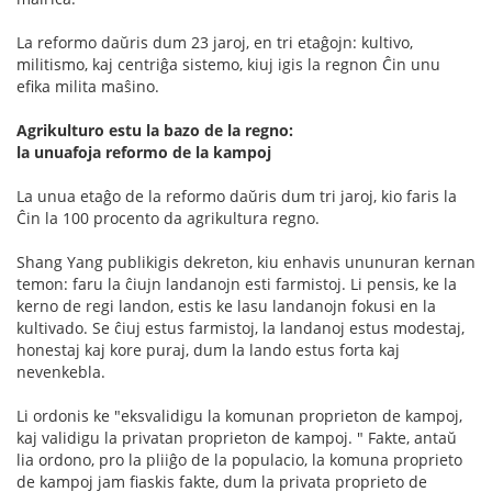
La reformo daŭris dum 23 jaroj, en tri etaĝojn: kultivo,
militismo, kaj centriĝa sistemo, kiuj igis la regnon Ĉin unu
efika milita maŝino.
Agrikulturo estu la bazo de la regno:
la unuafoja reformo de la kampoj
La unua etaĝo de la reformo daŭris dum tri jaroj, kio faris la
Ĉin la 100 procento da agrikultura regno.
Shang Yang publikigis dekreton, kiu enhavis ununuran kernan
temon: faru la ĉiujn landanojn esti farmistoj. Li pensis, ke la
kerno de regi landon, estis ke lasu landanojn fokusi en la
kultivado. Se ĉiuj estus farmistoj, la landanoj estus modestaj,
honestaj kaj kore puraj, dum la lando estus forta kaj
nevenkebla.
Li ordonis ke "eksvalidigu la komunan proprieton de kampoj,
kaj validigu la privatan proprieton de kampoj. " Fakte, antaŭ
lia ordono, pro la pliiĝo de la populacio, la komuna proprieto
de kampoj jam fiaskis fakte, dum la privata proprieto de