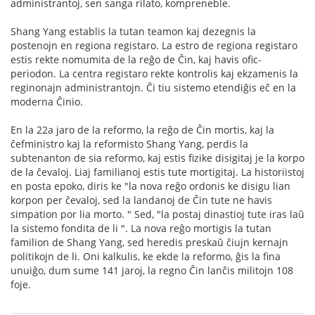
administrantoj, sen sanga rilato, kompreneble.
Shang Yang establis la tutan teamon kaj dezegnis la
postenojn en regiona registaro. La estro de regiona registaro
estis rekte nomumita de la reĝo de Ĉin, kaj havis ofic-
periodon. La centra registaro rekte kontrolis kaj ekzamenis la
reginonajn administrantojn. Ĉi tiu sistemo etendiĝis eĉ en la
moderna Ĉinio.
En la 22a jaro de la reformo, la reĝo de Ĉin mortis, kaj la
ĉefministro kaj la reformisto Shang Yang, perdis la
subtenanton de sia reformo, kaj estis fizike disigitaj je la korpo
de la ĉevaloj. Liaj familianoj estis tute mortigitaj. La historiistoj
en posta epoko, diris ke "la nova reĝo ordonis ke disigu lian
korpon per ĉevaloj, sed la landanoj de Ĉin tute ne havis
simpation por lia morto. " Sed, "la postaj dinastioj tute iras laŭ
la sistemo fondita de li ". La nova reĝo mortigis la tutan
familion de Shang Yang, sed heredis preskaŭ ĉiujn kernajn
politikojn de li. Oni kalkulis, ke ekde la reformo, ĝis la fina
unuiĝo, dum sume 141 jaroj, la regno Ĉin lanĉis militojn 108
foje.