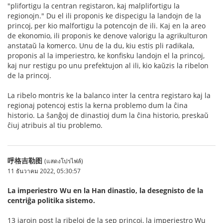
"plifortigu la centran registaron, kaj malplifortigu la
regionojn." Du el ili proponis ke dispecigu la landojn de la
princoj, per kio malfortigu la potencojn de ili. Kaj en la areo
de ekonomio, ili proponis ke denove valorigu la agrikulturon
anstataŭ la komerco. Unu de la du, kiu estis pli radikala,
proponis al la imperiestro, ke konfisku landojn el la princoj,
kaj nur restigu po unu prefektujon al ili, kio kaŭzis la ribelon
de la princoj.
La ribelo montris ke la balanco inter la centra registaro kaj la
regionaj potencoj estis la kerna problemo dum la ĉina
historio. La ŝanĝoj de dinastioj dum la ĉina historio, preskaŭ
ĉiuj atribuis al tiu problemo.
呼格吉勒图
(แสดงโปรไฟล์)
11 ธันวาคม 2022, 05:30:57
La imperiestro Wu en la Han dinastio, la desegnisto de la
centriĝa politika sistemo.
13 jarojn post la ribeloj de la sep princoj, la imperiestro Wu