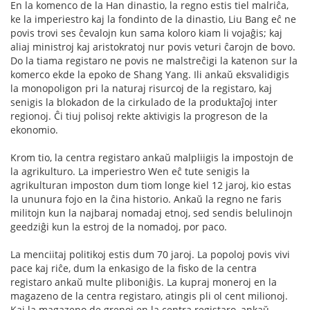
En la komenco de la Han dinastio, la regno estis tiel malriĉa,
ke la imperiestro kaj la fondinto de la dinastio, Liu Bang eĉ ne
povis trovi ses ĉevalojn kun sama koloro kiam li vojaĝis; kaj
aliaj ministroj kaj aristokratoj nur povis veturi ĉarojn de bovo.
Do la tiama registaro ne povis ne malstreĉigi la katenon sur la
komerco ekde la epoko de Shang Yang. Ili ankaŭ eksvalidigis
la monopoligon pri la naturaj risurcoj de la registaro, kaj
senigis la blokadon de la cirkulado de la produktaĵoj inter
regionoj. Ĉi tiuj polisoj rekte aktivigis la progreson de la
ekonomio.
Krom tio, la centra registaro ankaŭ malpliigis la impostojn de
la agrikulturo. La imperiestro Wen eĉ tute senigis la
agrikulturan imposton dum tiom longe kiel 12 jaroj, kio estas
la ununura fojo en la ĉina historio. Ankaŭ la regno ne faris
militojn kun la najbaraj nomadaj etnoj, sed sendis belulinojn
geedziĝi kun la estroj de la nomadoj, por paco.
La menciitaj politikoj estis dum 70 jaroj. La popoloj povis vivi
pace kaj riĉe, dum la enkasigo de la fisko de la centra
registaro ankaŭ multe pliboniĝis. La kupraj moneroj en la
magazeno de la centra registaro, atingis pli ol cent milionoj.
Kaj la magazeno de grenoj en la centra registaro, ankaŭ