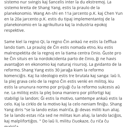
sistemo nur svingis kaj ŝancelis inter la du ekstremoj. La
sistemo kreita de Shang Yang, estis la praulo de la
planekonomio. Wang An-shi en 11a jarcento p.K. kaj Chen Yun
en la 20a jarcento p.K. estis du tipaj implementantoj de la
planekonomio en la agrikultura kaj la industria epokoj
respektive.
Same kiel la regno Qi, la regno Ĉin ankaŭ ne estis la ĉefflua
lando tiam. La prauloj de Ĉin estis nomada etno, kiu estis
malrespektita de la regnoj en la tiama centra ĉinio. Ĝuste pro
ke Ĉin situis en la nordokcidenta parto de ĉinio, ĝi ne havis
avantaĝon en ekonomio kaj naturaj risursoj. La gvidanto de la
reformo, Shang Yang estis 30 jaraĝa kiam la reformo
komenciĝis. Kaj lia ideologio estis tre brutala kaj sanga: laŭ li,
la plej grava celo de la regno Ĉin estis venki en militoj, kiu
estis la ununura normo por prijuĝi ĉu la reformo sukcesis aŭ
ne. La militoj estis la plej bona maniero por plifortigi kaj
stabiligi la landon; Ĝi estis la motivo, samtempe ankaŭ estis la
celo. Kaj la cirklo de la motivo kaj la celo neniam finiĝu. Shang
Yang diris "se la lando estas malriĉa, ĝi devas militi kun aliaj.
Se la lando estas riĉa sed ne militas kun aliaj, la lando laciĝos,
kaj malplifortiĝos. " Do laŭ li, militu ĉiuokaze, ĉu riĉa ĉu
malriĉa.