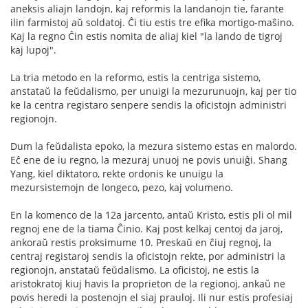
aneksis aliajn landojn, kaj reformis la landanojn tie, farante
ilin farmistoj aŭ soldatoj. Ĉi tiu estis tre efika mortigo-maŝino.
Kaj la regno Ĉin estis nomita de aliaj kiel "la lando de tigroj
kaj lupoj".
La tria metodo en la reformo, estis la centriga sistemo,
anstataŭ la feŭdalismo, per unuigi la mezurunuojn, kaj per tio
ke la centra registaro senpere sendis la oficistojn administri
regionojn.
Dum la feŭdalista epoko, la mezura sistemo estas en malordo.
Eĉ ene de iu regno, la mezuraj unuoj ne povis unuiĝi. Shang
Yang, kiel diktatoro, rekte ordonis ke unuigu la
mezursistemojn de longeco, pezo, kaj volumeno.
En la komenco de la 12a jarcento, antaŭ Kristo, estis pli ol mil
regnoj ene de la tiama Ĉinio. Kaj post kelkaj centoj da jaroj,
ankoraŭ restis proksimume 10. Preskaŭ en ĉiuj regnoj, la
centraj registaroj sendis la oficistojn rekte, por administri la
regionojn, anstataŭ feŭdalismo. La oficistoj, ne estis la
aristokratoj kiuj havis la proprieton de la regionoj, ankaŭ ne
povis heredi la postenojn el siaj prauloj. Ili nur estis profesiaj