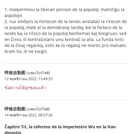
1. malpermesu la liberan penson de la popoloj; malriĉigu la
popolojn.
2. nur emfazis la Fortecon de la lando, anstataŭ la riĉecon de
la popoloj, male al la demokrataj landoj, kie la forteco de la
lando kaj la riĉeco de la popoloj konformas kaj kongruas; sed
en Ĉinio, ili kontraŭstaris unu kontraŭ la alia. La funda linio
de la ĉinaj regantoj, estis ke la regatoj ne mortis pro malsato.
Krom tio, ili ne zorgis.
呼格吉勒图
(แสดงโปรไฟล์)
12 พฤศจิกายน 2022, 13:49:53
ข้อความได้ถูกซ่อนแล้ว
呼格吉勒图
(แสดงโปรไฟล์)
14 พฤศจิกายน 2022, 08:57:26
Ĉapitro Tri, la reformo de la imperiestro Wu en la Han
dinastio.