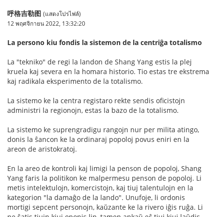
呼格吉勒图
(แสดงโปรไฟล์)
12 พฤศจิกายน 2022, 13:32:20
La persono kiu fondis la sistemon de la centriĝa totalismo
La "tekniko" de regi la landon de Shang Yang estis la plej
kruela kaj severa en la homara historio. Tio estas tre ekstrema
kaj radikala eksperimento de la totalismo.
La sistemo ke la centra registaro rekte sendis oficistojn
administri la regionojn, estas la bazo de la totalismo.
La sistemo ke suprengradigu rangojn nur per milita atingo,
donis la ŝancon ke la ordinaraj popoloj povus eniri en la
areon de aristokratoj.
En la areo de kontroli kaj limigi la penson de popoloj, Shang
Yang faris la politikon ke malpermesu penson de popoloj. Li
metis intelektulojn, komercistojn, kaj tiuj talentulojn en la
kategorion "la damaĝo de la lando". Unufoje, li ordonis
mortigi sepcent personojn, kaŭzante ke la rivero iĝis ruĝa. Li
ne ŝatis tiujn kiuj oponis lin, tamen ankaŭ eĉ tiuj kiuj laŭdis