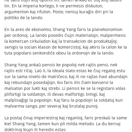
lin. En la imperia kortego, li ne permesis diskuton,
argumenton kaj rifuton. Poste, neniuj kuraĝis diri pri la
politiko de la lando.
En la areo de ekonomio, Shang Yang faris la planekonomion
per ordonoj. La lando posedis ĉiujn materialojn, malpermesis
la komercan cirkuladon kaj la transakcion de produktaĵoj;
senigis la socian klason de komercistoj, kaj akiris la celon ke la
tuta popolaro senkondiĉe obeu la ordonojn de la lando.
Shang Yang ankaŭ pensis ke popoloj nek rajtis pensi, nek
rajtis esti riĉaj. Laŭ li, la ideala stato estas ke ĉiuj regatoj estu
sur la sama nivelo de malriĉeco, kaj ili ne rajtas havi abundajn
kaj rebundajn posedaĵojn, kio faris ilin ĉiam konservi la
malsaton por lukti kaj strebi. Li pensis ke se la registaro volas
plifortigi la soldatojn, ili devas malfortigi, timigi, kaj
malplisaĝigi la popolojn. Kaj faru la popolojn la soldatoj kun
malvarma sango, per severaj kaj brutalaj punoj.
La postaj ĉinaj imperiestroj kaj regantoj, faris preskaŭ la same
kiel Shang Yang, tamen kun pli milda metodo. La du kernaj
doktrinoj kiujn ili heredis estas: