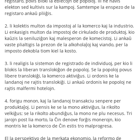
registaro, povis bloki la eblecojn de popoloj. Ili ne havis
elekton sed kultivis sur la kampoj. Samtempe la enspezo de la
registaro ankaŭ pliiĝis.
2. li kolektis multon da impostoj al la komerco kaj la industrio.
Li enkasigis multon da impostoj de cirkulado de produktoj, kio
kaŭzis la seniluziĝon kaj malesperon de komecistoj. Li ankaŭ
vaste plialtigis la prezon de la alkoholaĵoj kaj viando, per la
imposto dekobla tiom kiel la kosto.
3. li realigis la sistemon de registrado de individuoj, per kio li
blokis la liberan translokiĝon de popoloj. Se la popoloj povus
libere translokiĝi, la komerco aktiviĝus. Li ordonis ke la
landanoj ne rajtis translokiĝi. Li ankaŭ ordonis ke popoloj ne
rajtis malfermi hotelojn.
4. forigu monon, kaj la landanoj transakciu senpere per
produktaĵoj. Li pensis ke se la mono aktiviĝus, la rikolto
velkiĝus; se la rikolto abundiĝus, la mono ne plu necesus. Tri
jarojn post lia morto, la Ĉin denove forĝis monerojn, kio
montris ke la komerco de Ĉin estis tro malprogresa.
El la perspektivo de la merkata ekonomio, la reformo de