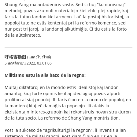
Shang Yang malantaŭeniris vaste. Sed ĉi tiuj "komunismaj"
metodoj, povus akumuli materialojn kiel eble plej rapide, kaj
faris la tutan landon kiel armeon. Laŭ la postaj historiistoj, la
popoloj tute ne estis kontentaj pri la reformo komence, sed
nur post tri jaroj, la landanoj alkutimiĝis. Ĉi tiu estis la forto
de la aŭtokrateco.
呼格吉勒图
(แสดงโปรไฟล์)
5 พฤศจิกายน 2022, 03:01:06
Militismo estu la alia bazo de la regno:
Multaj diktatoroj en la mondo estis idealistoj kaj landon-
amantoj, kiuj forte opiniis ke iliaj ideologioj povus alporti
profiton al siaj popoloj. Ili faris ĉion en la nomo de popoloj, en
la manieroj kiuj eĉ damaĝis la popolojn. Ili atakis la
ekzistantajn interes-grupojn kaj rekonstruis novan strukturon
de la tuta socio. La reformo de Shang Yang montris tion.
Post la sukceso de "agrikulturigi la regnon", li inventis alian
sistemon, "la militaj rangoj. Post kiam Ĉinio eniris en la