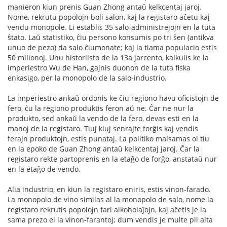
manieron kiun prenis Guan Zhong antaŭ kelkcentaj jaroj.
Nome, rekrutu popolojn boli salon, kaj la registaro aĉetu kaj
vendu monopole. Li establis 35 salo-administrejojn en la tuta
ŝtato. Laŭ statistiko, ĉiu persono konsumis po tri ŝen (antikva
unuo de pezo) da salo ĉiumonate; kaj la tiama populacio estis
50 milionoj. Unu historiisto de la 13a jarcento, kalkulis ke la
imperiestro Wu de Han, gajnis duonon de la tuta fiska
enkasigo, per la monopolo de la salo-industrio.
La imperiestro ankaŭ ordonis ke ĉiu regiono havu oficistojn de
fero, ĉu la regiono produktis feron aŭ ne. Ĉar ne nur la
produkto, sed ankaŭ la vendo de la fero, devas esti en la
manoj de la registaro. Tiuj kiuj senrajte forĝis kaj vendis
ferajn produktojn, estis punataj. La politiko malsamas ol tiu
en la epoko de Guan Zhong antaŭ kelkcentaj jaroj. Ĉar la
registaro rekte partoprenis en la etaĝo de forĝo, anstataŭ nur
en la etaĝo de vendo.
Alia industrio, en kiun la registaro eniris, estis vinon-farado.
La monopolo de vino similas al la monopolo de salo, nome la
registaro rekrutis popolojn fari alkoholaĵojn, kaj aĉetis je la
sama prezo el la vinon-farantoj; dum vendis je multe pli alta