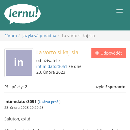
Přejít
k
Men
obsahu
Fórum
Jazyková poradna
La vorto si kaj sia
La vorto si kaj sia
Odpovědět
od uživatele
intimidator3051
ze dne
23. února 2023
Příspěvky:
2
Jazyk:
Esperanto
intimidator3051
(
Ukázat profil
)
23. února 2023 20:29:28
Saluton, cxiu!