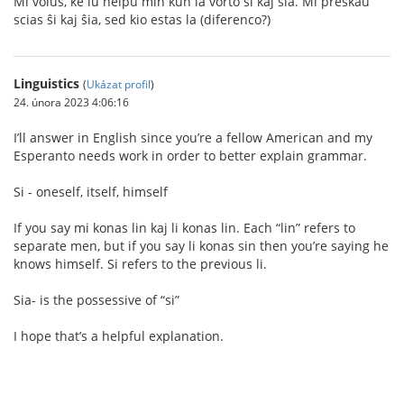
Mi volus, ke iu helpu min kun la vorto si kaj sia. Mi preskaŭ
scias ŝi kaj ŝia, sed kio estas la (diferenco?)
Linguistics
(
Ukázat profil
)
24. února 2023 4:06:16
I’ll answer in English since you’re a fellow American and my
Esperanto needs work in order to better explain grammar.
Si - oneself, itself, himself
If you say mi konas lin kaj li konas lin. Each “lin” refers to
separate men, but if you say li konas sin then you’re saying he
knows himself. Si refers to the previous li.
Sia- is the possessive of “si”
I hope that’s a helpful explanation.