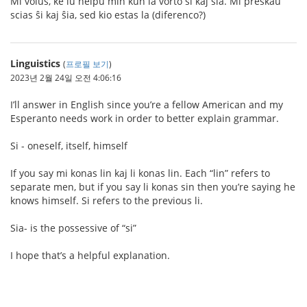
Mi volus, ke iu helpu min kun la vorto si kaj sia. Mi preskaŭ
scias ŝi kaj ŝia, sed kio estas la (diferenco?)
Linguistics
(
프로필 보기
)
2023년 2월 24일 오전 4:06:16
I’ll answer in English since you’re a fellow American and my
Esperanto needs work in order to better explain grammar.
Si - oneself, itself, himself
If you say mi konas lin kaj li konas lin. Each “lin” refers to
separate men, but if you say li konas sin then you’re saying he
knows himself. Si refers to the previous li.
Sia- is the possessive of “si”
I hope that’s a helpful explanation.