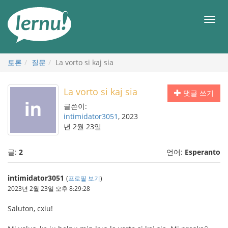
본
문
메
으
뉴
로
토론
질문
La vorto si kaj sia
La vorto si kaj sia
댓글 쓰기
글쓴이:
intimidator3051
, 2023
년 2월 23일
글:
2
언어:
Esperanto
intimidator3051
(
프로필 보기
)
2023년 2월 23일 오후 8:29:28
Saluton, cxiu!