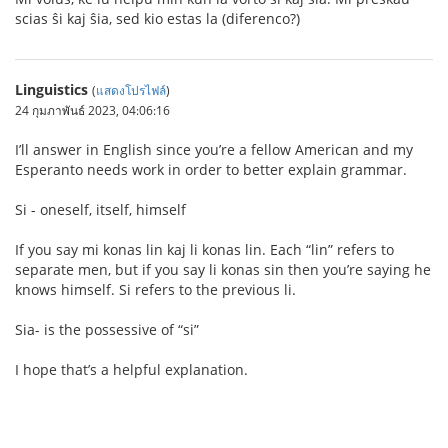
scias ŝi kaj ŝia, sed kio estas la (diferenco?)
Linguistics
(
แสดงโปรไฟล์
)
24 กุมภาพันธ์ 2023, 04:06:16
I’ll answer in English since you’re a fellow American and my
Esperanto needs work in order to better explain grammar.
Si - oneself, itself, himself
If you say mi konas lin kaj li konas lin. Each “lin” refers to
separate men, but if you say li konas sin then you’re saying he
knows himself. Si refers to the previous li.
Sia- is the possessive of “si”
I hope that’s a helpful explanation.