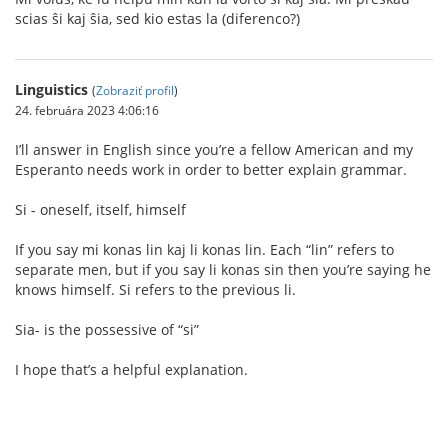
scias ŝi kaj ŝia, sed kio estas la (diferenco?)
Linguistics
(
Zobraziť profil
)
24. februára 2023 4:06:16
I’ll answer in English since you’re a fellow American and my
Esperanto needs work in order to better explain grammar.
Si - oneself, itself, himself
If you say mi konas lin kaj li konas lin. Each “lin” refers to
separate men, but if you say li konas sin then you’re saying he
knows himself. Si refers to the previous li.
Sia- is the possessive of “si”
I hope that’s a helpful explanation.