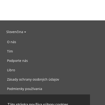
Slovenčina
O nás
Tím
Podporte nás
Libro
Zásady ochrany osobných údajov
Podmienky používania
Spojte sa s nami
Táto stránka používa súbory cookies.