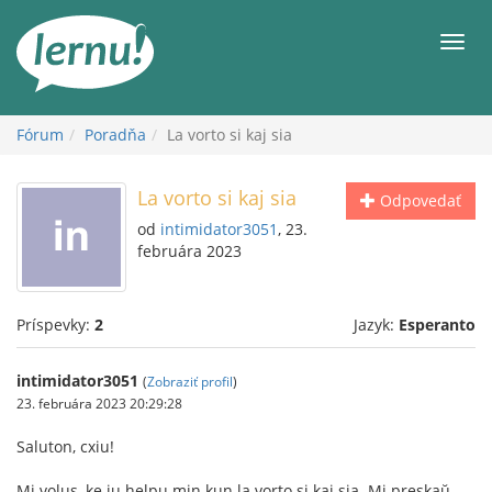
Späť
na
Men
obsah
Fórum
Poradňa
La vorto si kaj sia
La vorto si kaj sia
Odpovedať
od
intimidator3051
, 23.
februára 2023
Príspevky:
2
Jazyk:
Esperanto
intimidator3051
(
Zobraziť profil
)
23. februára 2023 20:29:28
Saluton, cxiu!
Mi volus, ke iu helpu min kun la vorto si kaj sia. Mi preskaŭ