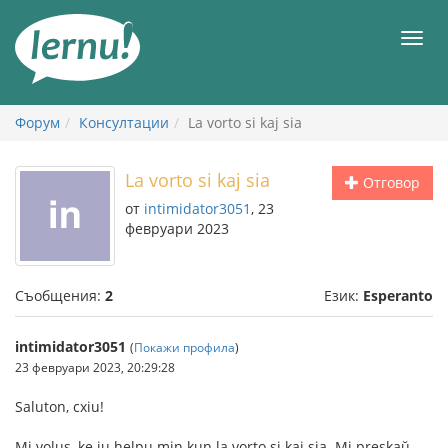
Към
съдържанието
Мен
Форум
Консултации
La vorto si kaj sia
La vorto si kaj sia
Отговор
от
intimidator3051
, 23
февруари 2023
Съобщения:
2
Език:
Esperanto
intimidator3051
(
Покажи профила
)
23 февруари 2023, 20:29:28
Saluton, cxiu!
Mi volus, ke iu helpu min kun la vorto si kaj sia. Mi preskaŭ