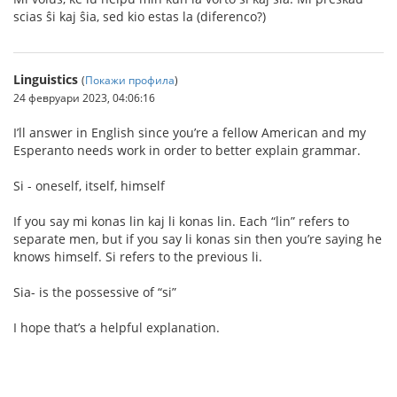
scias ŝi kaj ŝia, sed kio estas la (diferenco?)
Linguistics
(
Покажи профила
)
24 февруари 2023, 04:06:16
I’ll answer in English since you’re a fellow American and my
Esperanto needs work in order to better explain grammar.
Si - oneself, itself, himself
If you say mi konas lin kaj li konas lin. Each “lin” refers to
separate men, but if you say li konas sin then you’re saying he
knows himself. Si refers to the previous li.
Sia- is the possessive of “si”
I hope that’s a helpful explanation.