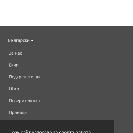
Български
За нас
Екип
Подкрепете ни
Libro
Поверителност
Правила
Свържете се с нас
Този сайт използва за своята работа