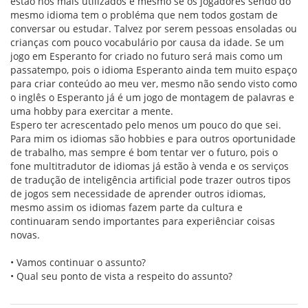
estão nos mais utilizados e mesmo se os jogadores sendo do
mesmo idioma tem o probléma que nem todos gostam de
conversar ou estudar. Talvez por serem pessoas ensoladas ou
crianças com pouco vocabulário por causa da idade. Se um
jogo em Esperanto for criado no futuro será mais como um
passatempo, pois o idioma Esperanto ainda tem muito espaço
para criar conteúdo ao meu ver, mesmo não sendo visto como
o inglês o Esperanto já é um jogo de montagem de palavras e
uma hobby para exercitar a mente.
Espero ter acrescentado pelo menos um pouco do que sei.
Para mim os idiomas são hobbies e para outros oportunidade
de trabalho, mas sempre é bom tentar ver o futuro, pois o
fone multitradutor de idiomas já estão à venda e os serviços
de tradução de inteligência artificial pode trazer outros tipos
de jogos sem necessidade de aprender outros idiomas,
mesmo assim os idiomas fazem parte da cultura e
continuaram sendo importantes para experiênciar coisas
novas.
• Vamos continuar o assunto?
• Qual seu ponto de vista a respeito do assunto?