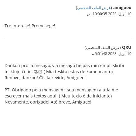
amigueo
(
عرض الملف الشخصي
)
10 أبريل، 2023 10:00:35 ص
Tre interese! Promesege!
QRU
(عرض الملف الشخصي)
10 أبريل، 2023 5:01:48 م
Dankon pro la mesaĝo, via mesaĝo helpas min en pli skribi
tesktojn ĉi tie. 🤝🏻 ( Mia teskto estas de komencanto)
Renove, dankon! Ĝis la revido, Amigueo!
PT. Obrigado pela mensagem, sua mensagem ajuda me
escrever mais textos aqui. ( Meu texto é de iniciante)
Novamente, obrigado! Até breve, Amigueo!