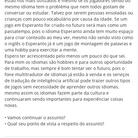
estão nos mais utilizados e mesmo se os jogadores sendo do
mesmo idioma tem o probléma que nem todos gostam de
conversar ou estudar. Talvez por serem pessoas ensoladas ou
crianças com pouco vocabulário por causa da idade. Se um
jogo em Esperanto for criado no futuro será mais como um
passatempo, pois o idioma Esperanto ainda tem muito espaço
para criar conteúdo ao meu ver, mesmo não sendo visto como
o inglês o Esperanto já é um jogo de montagem de palavras e
uma hobby para exercitar a mente.
Espero ter acrescentado pelo menos um pouco do que sei.
Para mim os idiomas são hobbies e para outros oportunidade
de trabalho, mas sempre é bom tentar ver o futuro, pois o
fone multitradutor de idiomas já estão à venda e os serviços
de tradução de inteligência artificial pode trazer outros tipos
de jogos sem necessidade de aprender outros idiomas,
mesmo assim os idiomas fazem parte da cultura e
continuaram sendo importantes para experiênciar coisas
novas.
• Vamos continuar o assunto?
• Qual seu ponto de vista a respeito do assunto?