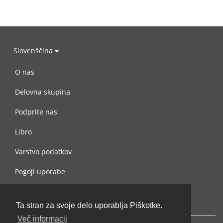
Slovenščina
O nas
Delovna skupina
Podprite nas
Libro
Varstvo podatkov
Pogoji uporabe
Navežite stik z nami
Ta stran za svoje delo uporablja Piškotke.
Več informacij