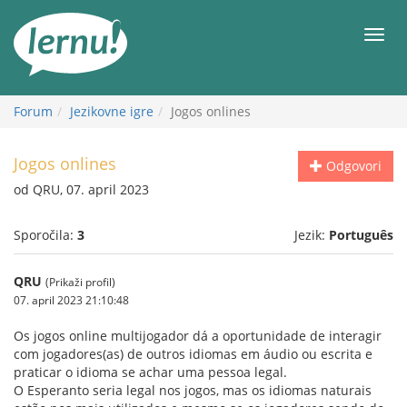
K
vsebini
Meni
Forum
Jezikovne igre
Jogos onlines
Jogos onlines
Odgovori
od QRU, 07. april 2023
Sporočila:
3
Jezik:
Português
QRU
(Prikaži profil)
07. april 2023 21:10:48
Os jogos online multijogador dá a oportunidade de interagir
com jogadores(as) de outros idiomas em áudio ou escrita e
praticar o idioma se achar uma pessoa legal.
O Esperanto seria legal nos jogos, mas os idiomas naturais