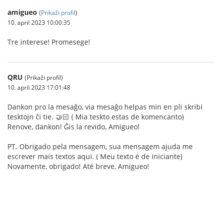
amigueo
(
Prikaži profil
)
10. april 2023 10:00:35
Tre interese! Promesege!
QRU
(Prikaži profil)
10. april 2023 17:01:48
Dankon pro la mesaĝo, via mesaĝo helpas min en pli skribi
tesktojn ĉi tie. 🤝🏻 ( Mia teskto estas de komencanto)
Renove, dankon! Ĝis la revido, Amigueo!
PT. Obrigado pela mensagem, sua mensagem ajuda me
escrever mais textos aqui. ( Meu texto é de iniciante)
Novamente, obrigado! Até breve, Amigueo!