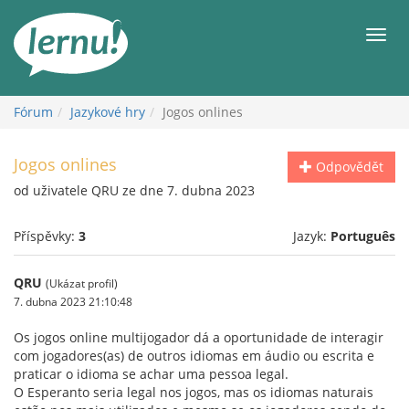
Přejít
k
Men
obsahu
Fórum
Jazykové hry
Jogos onlines
Jogos onlines
Odpovědět
od uživatele QRU ze dne 7. dubna 2023
Příspěvky:
3
Jazyk:
Português
QRU
(Ukázat profil)
7. dubna 2023 21:10:48
Os jogos online multijogador dá a oportunidade de interagir
com jogadores(as) de outros idiomas em áudio ou escrita e
praticar o idioma se achar uma pessoa legal.
O Esperanto seria legal nos jogos, mas os idiomas naturais