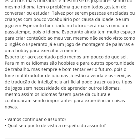
estão nos mais utilizados e mesmo se os jogadores sendo do
mesmo idioma tem o probléma que nem todos gostam de
conversar ou estudar. Talvez por serem pessoas ensoladas ou
crianças com pouco vocabulário por causa da idade. Se um
jogo em Esperanto for criado no futuro será mais como um
passatempo, pois o idioma Esperanto ainda tem muito espaço
para criar conteúdo ao meu ver, mesmo não sendo visto como
o inglês o Esperanto já é um jogo de montagem de palavras e
uma hobby para exercitar a mente.
Espero ter acrescentado pelo menos um pouco do que sei.
Para mim os idiomas são hobbies e para outros oportunidade
de trabalho, mas sempre é bom tentar ver o futuro, pois o
fone multitradutor de idiomas já estão à venda e os serviços
de tradução de inteligência artificial pode trazer outros tipos
de jogos sem necessidade de aprender outros idiomas,
mesmo assim os idiomas fazem parte da cultura e
continuaram sendo importantes para experiênciar coisas
novas.
• Vamos continuar o assunto?
• Qual seu ponto de vista a respeito do assunto?