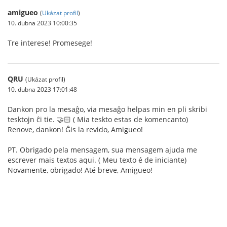
amigueo
(
Ukázat profil
)
10. dubna 2023 10:00:35
Tre interese! Promesege!
QRU
(Ukázat profil)
10. dubna 2023 17:01:48
Dankon pro la mesaĝo, via mesaĝo helpas min en pli skribi
tesktojn ĉi tie. 🤝🏻 ( Mia teskto estas de komencanto)
Renove, dankon! Ĝis la revido, Amigueo!
PT. Obrigado pela mensagem, sua mensagem ajuda me
escrever mais textos aqui. ( Meu texto é de iniciante)
Novamente, obrigado! Até breve, Amigueo!