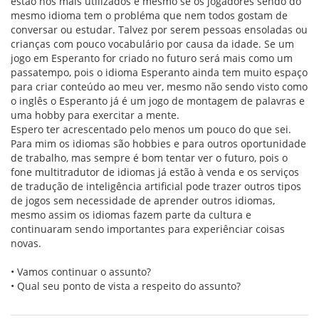
estão nos mais utilizados e mesmo se os jogadores sendo do
mesmo idioma tem o probléma que nem todos gostam de
conversar ou estudar. Talvez por serem pessoas ensoladas ou
crianças com pouco vocabulário por causa da idade. Se um
jogo em Esperanto for criado no futuro será mais como um
passatempo, pois o idioma Esperanto ainda tem muito espaço
para criar conteúdo ao meu ver, mesmo não sendo visto como
o inglês o Esperanto já é um jogo de montagem de palavras e
uma hobby para exercitar a mente.
Espero ter acrescentado pelo menos um pouco do que sei.
Para mim os idiomas são hobbies e para outros oportunidade
de trabalho, mas sempre é bom tentar ver o futuro, pois o
fone multitradutor de idiomas já estão à venda e os serviços
de tradução de inteligência artificial pode trazer outros tipos
de jogos sem necessidade de aprender outros idiomas,
mesmo assim os idiomas fazem parte da cultura e
continuaram sendo importantes para experiênciar coisas
novas.
• Vamos continuar o assunto?
• Qual seu ponto de vista a respeito do assunto?