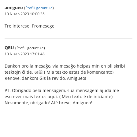
amigueo
(
Profili görüntüle
)
10 Nisan 2023 10:00:35
Tre interese! Promesege!
QRU
(Profili görüntüle)
10 Nisan 2023 17:01:48
Dankon pro la mesaĝo, via mesaĝo helpas min en pli skribi
tesktojn ĉi tie. 🤝🏻 ( Mia teskto estas de komencanto)
Renove, dankon! Ĝis la revido, Amigueo!
PT. Obrigado pela mensagem, sua mensagem ajuda me
escrever mais textos aqui. ( Meu texto é de iniciante)
Novamente, obrigado! Até breve, Amigueo!