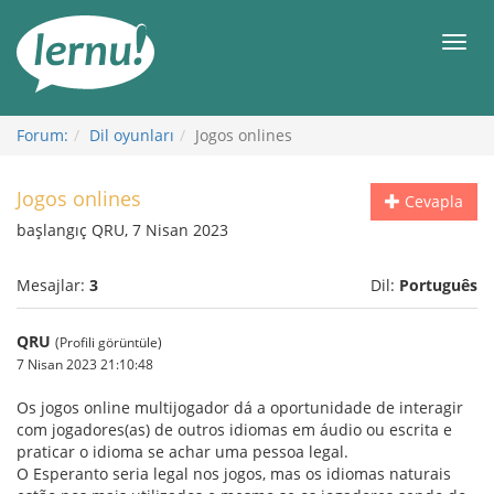
İçerik
Görüntüleme
Men
Forum:
Dil oyunları
Jogos onlines
Jogos onlines
Cevapla
başlangıç QRU, 7 Nisan 2023
Mesajlar:
3
Dil:
Português
QRU
(Profili görüntüle)
7 Nisan 2023 21:10:48
Os jogos online multijogador dá a oportunidade de interagir
com jogadores(as) de outros idiomas em áudio ou escrita e
praticar o idioma se achar uma pessoa legal.
O Esperanto seria legal nos jogos, mas os idiomas naturais