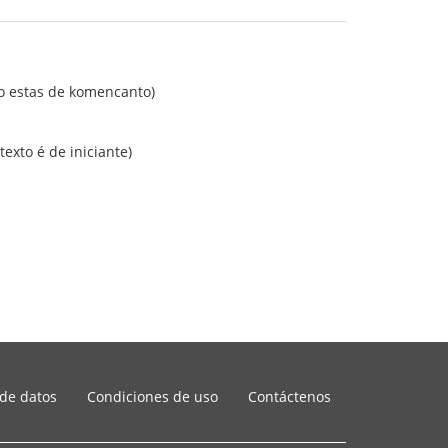
kto estas de komencanto)
xto é de iniciante)
 de datos
Condiciones de uso
Contáctenos