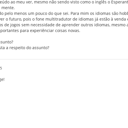
teúdo ao meu ver, mesmo não sendo visto como o inglês o Esperan
a mente.
do pelo menos um pouco do que sei. Para mim os idiomas são hobb
r o futuro, pois o fone multitradutor de idiomas já estão à venda e 
pos de jogos sem necessidade de aprender outros idiomas, mesmo a
ortantes para experiênciar coisas novas.
ssunto?
sta a respeito do assunto?
35
ge!