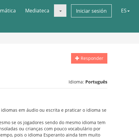
mática
Mediateca
ES
Iniciar sesión
Responder
Idioma:
Português
 idiomas em áudio ou escrita e praticar o idioma se
e mesmo se os jogadores sendo do mesmo idioma tem
nsoladas ou crianças com pouco vocabulário por
tempo, pois o idioma Esperanto ainda tem muito