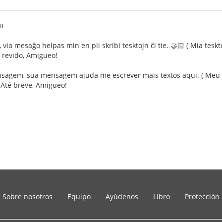
48
via mesaĝo helpas min en pli skribi tesktojn ĉi tie. 🤝🏻 ( Mia tes
 revido, Amigueo!
sagem, sua mensagem ajuda me escrever mais textos aqui. ( Meu te
Até breve, Amigueo!
Sobre nosotros
Equipo
Ayúdenos
Libro
Protección