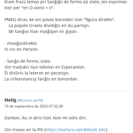
Kiam frazo temas pri ŝanĝiĝo de formo aŭ stato, oni esprimas
tion per "en O-vorto + n".
PMEG diras, ke oni povas konsideri tion "figura direkto".
La popolo Izraela dividiĝis en du partojn.
Mi ŝanĝos ilian malĝojon en ĝojon.
- moviĝo/direkto
Ili iris en Parizon.
- ŝanĝo de formo, stato
Oni tradukis tiun tekston en Esperanton.
Ŝi disŝiris la leteron en pecetojn.
La cirkonstancoj fariĝis en bonordon.
Meŝig
(
Mostrar perfil
)
16 de septiembre de 2023 07:32:38
Dankon, ito, vi diris tion, kion mi volis diri.
Oni trovas en la PIV (
https://vortaro.net/#dividi_kdc
):