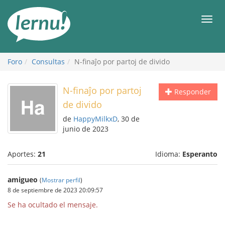
Contenido
Men
Foro
Consultas
N-finaĵo por partoj de divido
N-finaĵo por partoj
Responder
de divido
de
HappyMilkxD
, 30 de
junio de 2023
Aportes:
21
Idioma:
Esperanto
amigueo
(
Mostrar perfil
)
8 de septiembre de 2023 20:09:57
Se ha ocultado el mensaje.