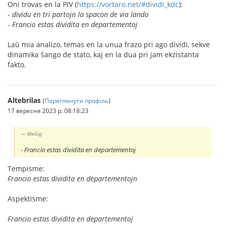
Oni trovas en la PIV (
https://vortaro.net/#dividi_kdc
):
-
dividu en tri partojn la spacon de via lando
-
Francio estas dividita en departementoj
Laŭ mia analizo, temas en la unua frazo pri ago dividi, sekve
dinamika ŝango de stato, kaj en la dua pri jam ekzistanta
fakto.
Altebrilas
(
Переглянути профіль
)
17 вересня 2023 р. 08:18:23
Meŝig:
-
Francio estas dividita en departementoj
Tempisme:
Francio estas dividita en departementojn
Aspektisme:
Francio estas dividita en departementoj