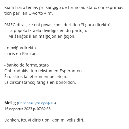
Kiam frazo temas pri ŝanĝiĝo de formo aŭ stato, oni esprimas
tion per "en O-vorto + n".
PMEG diras, ke oni povas konsideri tion "figura direkto".
La popolo Izraela dividiĝis en du partojn.
Mi ŝanĝos ilian malĝojon en ĝojon.
- moviĝo/direkto
Ili iris en Parizon.
- ŝanĝo de formo, stato
Oni tradukis tiun tekston en Esperanton.
Ŝi disŝiris la leteron en pecetojn.
La cirkonstancoj fariĝis en bonordon.
Meŝig
(
Переглянути профіль
)
16 вересня 2023 р. 07:32:38
Dankon, ito, vi diris tion, kion mi volis diri.