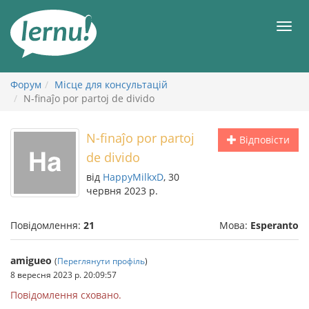
До
змісту
Мен
Форум
Місце для консультацій
N-finaĵo por partoj de divido
N-finaĵo por partoj
Відповісти
de divido
від
HappyMilkxD
, 30
червня 2023 р.
Повідомлення:
21
Мова:
Esperanto
amigueo
(
Переглянути профіль
)
8 вересня 2023 р. 20:09:57
Повідомлення сховано.