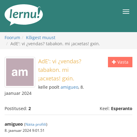
Sisu
juurde
Men
Foorum
Kõigest muust
AdE': vi ¿vendas? tabakon. mi ¡acxetas! gxin.
AdE': vi ¿vendas?
Vasta
tabakon. mi
¡acxetas! gxin.
kelle poolt
amigueo
, 8.
jaanuar 2024
Postitused:
2
Keel:
Esperanto
amigueo
(
Näita profiili
)
8. jaanuar 2024 9:01.51