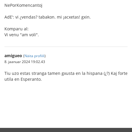
NePorKomencantoj
AdE': vi ¿vendas? tabakon. mi ¡acxetas! gxin.
Komparu al:
Vi venu "am voli".
amigueo
(
Näita profiili
)
8. jaanuar 2024 19:02.43
Tiu uzo estas stranga tamen gxusta en la hispana (¿?) Kaj forte
utila en Esperanto.