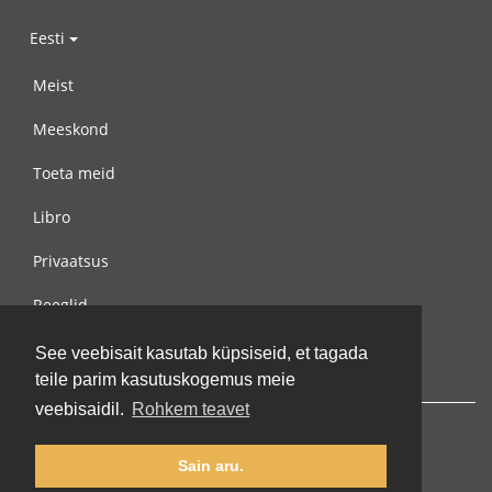
Eesti
Meist
Meeskond
Toeta meid
Libro
Privaatsus
Reeglid
Võta meiega ühendust
See veebisait kasutab küpsiseid, et tagada
teile parim kasutuskogemus meie
veebisaidil.
Rohkem teavet
Sain aru.
© 2002-2026 lernu.net |
Impressum