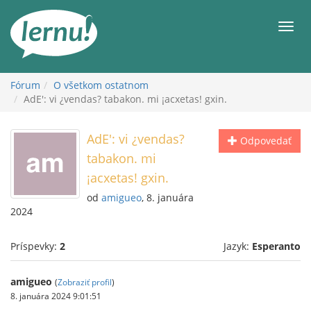
Späť
na
Men
obsah
Fórum
O všetkom ostatnom
AdE': vi ¿vendas? tabakon. mi ¡acxetas! gxin.
AdE': vi ¿vendas?
Odpovedať
tabakon. mi
¡acxetas! gxin.
od
amigueo
, 8. januára
2024
Príspevky:
2
Jazyk:
Esperanto
amigueo
(
Zobraziť profil
)
8. januára 2024 9:01:51