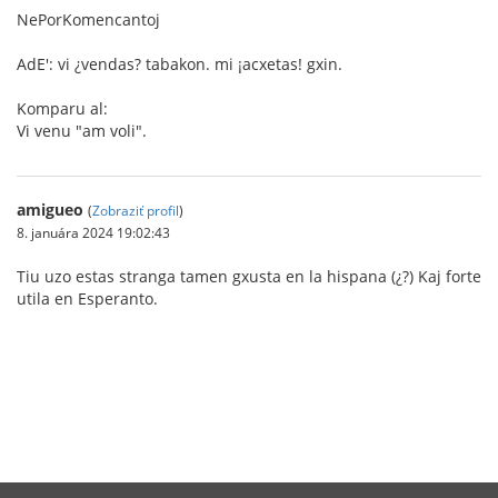
NePorKomencantoj
AdE': vi ¿vendas? tabakon. mi ¡acxetas! gxin.
Komparu al:
Vi venu "am voli".
amigueo
(
Zobraziť profil
)
8. januára 2024 19:02:43
Tiu uzo estas stranga tamen gxusta en la hispana (¿?) Kaj forte
utila en Esperanto.