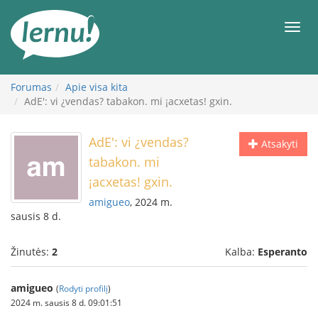
Į
turinį
Meni
Forumas
Apie visa kita
AdE': vi ¿vendas? tabakon. mi ¡acxetas! gxin.
AdE': vi ¿vendas?
Atsakyti
tabakon. mi
¡acxetas! gxin.
amigueo
, 2024 m.
sausis 8 d.
Žinutės:
2
Kalba:
Esperanto
amigueo
(
Rodyti profilį
)
2024 m. sausis 8 d. 09:01:51