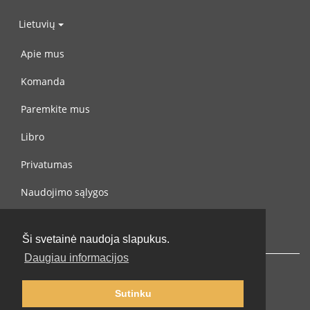
Lietuvių
Apie mus
Komanda
Paremkite mus
Libro
Privatumas
Naudojimo sąlygos
Susisiekite su mumis
Ši svetainė naudoja slapukus.
Daugiau informacijos
Sutinku
© 2002-2026 lernu.net |
Impressum