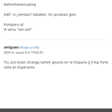
NePorKomencantoj
AdE': vi ¿vendas? tabakon. mi ¡acxetas! gxin.
Komparu al:
Vi venu "am voli".
amigueo
(
Rodyti profilį
)
2024 m. sausis 8 d. 19:02:43
Tiu uzo estas stranga tamen gxusta en la hispana (¿?) Kaj forte
utila en Esperanto.