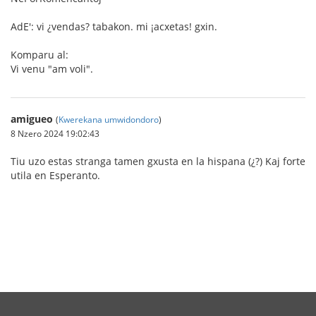
AdE': vi ¿vendas? tabakon. mi ¡acxetas! gxin.
Komparu al:
Vi venu "am voli".
amigueo
(
Kwerekana umwidondoro
)
8 Nzero 2024 19:02:43
Tiu uzo estas stranga tamen gxusta en la hispana (¿?) Kaj forte
utila en Esperanto.