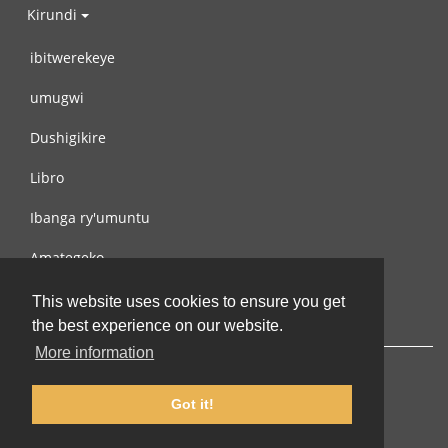
Kirundi
ibitwerekeye
umugwi
Dushigikire
Libro
Ibanga ry'umuntu
Amategeko
Turondere
This website uses cookies to ensure you get
the best experience on our website.
More information
Got it!
© 2002-2026 lernu.net |
Impressum