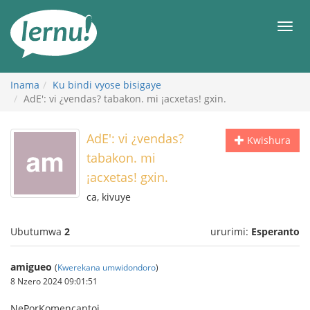
Ku
rupapuro
Urut
rw'ibirimwo
Inama
Ku bindi vyose bisigaye
AdE': vi ¿vendas? tabakon. mi ¡acxetas! gxin.
AdE': vi ¿vendas?
Kwishura
tabakon. mi
¡acxetas! gxin.
ca, kivuye
Ubutumwa
2
ururimi:
Esperanto
amigueo
(
Kwerekana umwidondoro
)
8 Nzero 2024 09:01:51
NePorKomencantoj