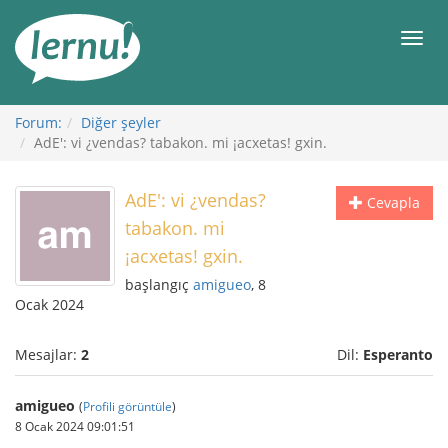
İçerik
Görüntüleme
Men
Forum:
Diğer şeyler
AdE': vi ¿vendas? tabakon. mi ¡acxetas! gxin.
AdE': vi ¿vendas?
Cevapla
tabakon. mi
¡acxetas! gxin.
başlangıç
amigueo
, 8
Ocak 2024
Mesajlar:
2
Dil:
Esperanto
amigueo
(
Profili görüntüle
)
8 Ocak 2024 09:01:51