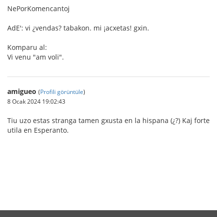
NePorKomencantoj
AdE': vi ¿vendas? tabakon. mi ¡acxetas! gxin.
Komparu al:
Vi venu "am voli".
amigueo
(
Profili görüntüle
)
8 Ocak 2024 19:02:43
Tiu uzo estas stranga tamen gxusta en la hispana (¿?) Kaj forte
utila en Esperanto.