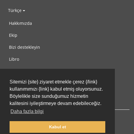
Türkçe
Hakkımızda
Ekip
Bizi destekleyin
Libro
Gizlilik Politikası
Sitemizi {site} ziyaret etmekle çerez {/link}
Kullanım Koşulları
kullanımımızı {link} kabul etmiş oluyorsunuz.
Bize ulaşın
Böylelikle size sunduğumuz hizmetin
kalitesini iyileştirmeye devam edebileceğiz.
Daha fazla bilgi
Kabul et
© 2002-2026 lernu.net |
Impressum