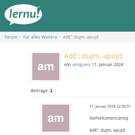
Zum
Inhalt
Forum
Für alles Weitere
AdE': dujm, apujd.
AdE': dujm, apujd.
von
amigueo
, 11. Januar 2024
Beiträge:
2
11. Januar 2024 22:56:51
NePorKomencantoj
AdE': dujm, apujd.