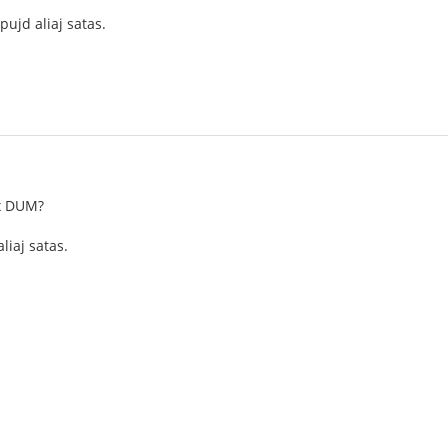
ujd aliaj satas.
cx DUM?
iaj satas.