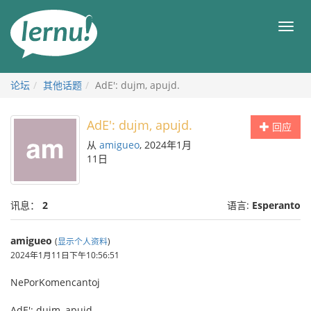
去
目
目
錄
录
頁
论坛
其他话题
AdE': dujm, apujd.
AdE': dujm, apujd.
回应
从
amigueo
, 2024年1月
11日
讯息：
2
语言:
Esperanto
amigueo
(
显示个人资料
)
2024年1月11日下午10:56:51
NePorKomencantoj
AdE': dujm, apujd.