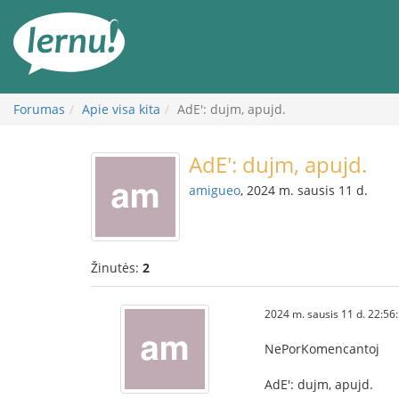
Į
turinį
Forumas
Apie visa kita
AdE': dujm, apujd.
AdE': dujm, apujd.
amigueo
, 2024 m. sausis 11 d.
Žinutės:
2
2024 m. sausis 11 d. 22:56
NePorKomencantoj
AdE': dujm, apujd.