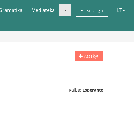
Gramatika
Mediateka
LT
Prisijungti
Atsakyti
Kalba:
Esperanto