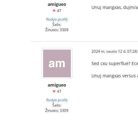
amigueo
Unuj mangxas, dujm/ap
47
Rodyti profilį
Šalis:
Žinutės: 3309
2024 m. sausis 12 d. 07:28
Sed cxu superflue? E
Unuj mangxas versus al
amigueo
47
Rodyti profilį
Šalis:
Žinutės: 3309