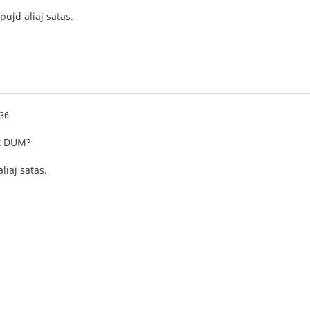
ujd aliaj satas.
:36
cx DUM?
iaj satas.