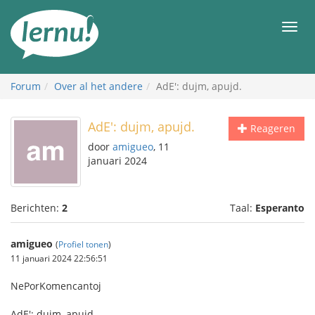
Naar
de
Men
inhoud
Forum
Over al het andere
AdE': dujm, apujd.
AdE': dujm, apujd.
Reageren
door
amigueo
, 11
januari 2024
Berichten:
2
Taal:
Esperanto
amigueo
(
Profiel tonen
)
11 januari 2024 22:56:51
NePorKomencantoj
AdE': dujm, apujd.