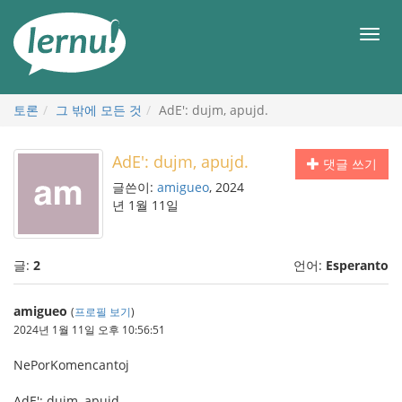
본
문
메
으
뉴
로
토론
그 밖에 모든 것
AdE': dujm, apujd.
AdE': dujm, apujd.
댓글 쓰기
글쓴이:
amigueo
, 2024
년 1월 11일
글:
2
언어:
Esperanto
amigueo
(
프로필 보기
)
2024년 1월 11일 오후 10:56:51
NePorKomencantoj
AdE': dujm, apujd.