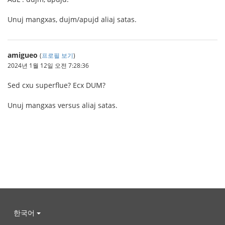
Unuj mangxas, dujm/apujd aliaj satas.
amigueo
(
프로필 보기
)
2024년 1월 12일 오전 7:28:36
Sed cxu superflue? Ecx DUM?
Unuj mangxas versus aliaj satas.
한국어