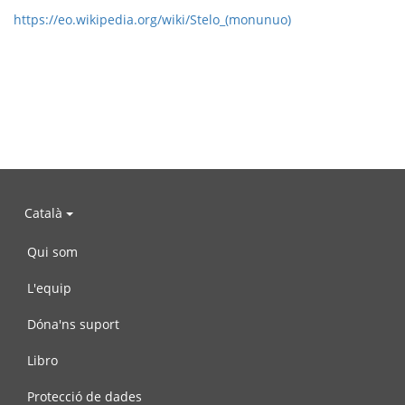
https://eo.wikipedia.org/wiki/Stelo_(monunuo)
Català
Qui som
L'equip
Dóna'ns suport
Libro
Protecció de dades