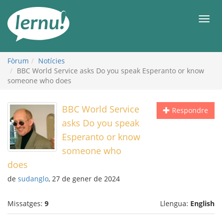
Al
contingut
Men
Fòrum
Notícies
BBC World Service asks Do you speak Esperanto or know
someone who does
BBC World Service
Respondre
asks Do you speak
Esperanto or know
someone who
does
de
sudanglo
, 27 de gener de 2024
Missatges:
9
Llengua:
English