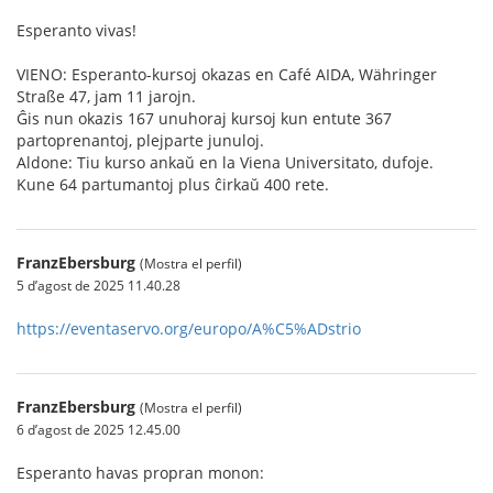
Esperanto vivas!
VIENO: Esperanto-kursoj okazas en Café AIDA, Währinger
Straße 47, jam 11 jarojn.
Ĝis nun okazis 167 unuhoraj kursoj kun entute 367
partoprenantoj, plejparte junuloj.
Aldone: Tiu kurso ankaŭ en la Viena Universitato, dufoje.
Kune 64 partumantoj plus ĉirkaŭ 400 rete.
FranzEbersburg
(Mostra el perfil)
5 d’agost de 2025 11.40.28
https://eventaservo.org/europo/A%C5%ADstrio
FranzEbersburg
(Mostra el perfil)
6 d’agost de 2025 12.45.00
Esperanto havas propran monon: