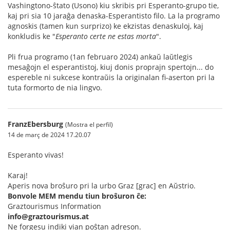
Vashingtono-ŝtato (Usono) kiu skribis pri Esperanto-grupo tie,
kaj pri sia 10 jaraĝa denaska-Esperantisto filo. La la programo
agnoskis (tamen kun surprizo) ke ekzistas denaskuloj, kaj
konkludis ke "
Esperanto certe ne estas morta
".
Pli frua programo (1an februaro 2024) ankaŭ laŭtlegis
mesaĝojn el esperantistoj, kiuj donis proprajn spertojn... do
espereble ni sukcese kontraŭis la originalan fi-aserton pri la
tuta formorto de nia lingvo.
FranzEbersburg
(Mostra el perfil)
14 de març de 2024 17.20.07
Esperanto vivas!
Karaj!
Aperis nova broŝuro pri la urbo Graz [grac] en Aŭstrio.
Bonvole MEM mendu tiun broŝuron ĉe:
Graztourismus Information
info@graztourismus.at
Ne forgesu indiki vian poŝtan adreson.