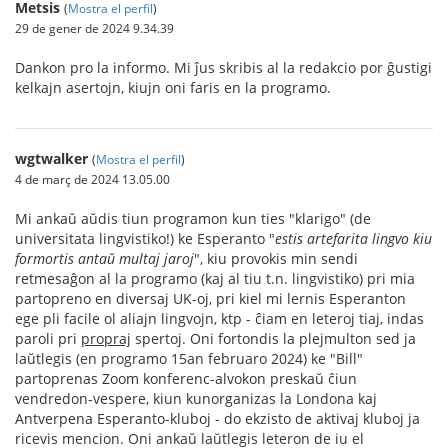
Metsis
(
Mostra el perfil
)
29 de gener de 2024 9.34.39
Dankon pro la informo. Mi ĵus skribis al la redakcio por ĝustigi
kelkajn asertojn, kiujn oni faris en la programo.
wgtwalker
(
Mostra el perfil
)
4 de març de 2024 13.05.00
Mi ankaŭ aŭdis tiun programon kun ties "klarigo" (de
universitata lingvistiko!) ke Esperanto "
estis artefarita lingvo kiu
formortis antaŭ multaj jaroj
", kiu provokis min sendi
retmesaĝon al la programo (kaj al tiu t.n. lingvistiko) pri mia
partopreno en diversaj UK-oj, pri kiel mi lernis Esperanton
ege pli facile ol aliajn lingvojn, ktp - ĉiam en leteroj tiaj, indas
paroli pri
propraj
spertoj. Oni fortondis la plejmulton sed ja
laŭtlegis (en programo 15an februaro 2024) ke "Bill"
partoprenas Zoom konferenc-alvokon preskaŭ ĉiun
vendredon-vespere, kiun kunorganizas la Londona kaj
Antverpena Esperanto-kluboj - do ekzisto de aktivaj kluboj ja
ricevis mencion. Oni ankaŭ laŭtlegis leteron de iu el