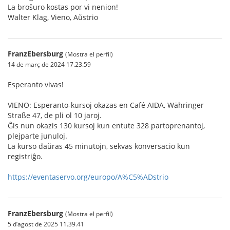
La broŝuro kostas por vi nenion!
Walter Klag, Vieno, Aŭstrio
FranzEbersburg
(Mostra el perfil)
14 de març de 2024 17.23.59
Esperanto vivas!
VIENO: Esperanto-kursoj okazas en Café AIDA, Währinger
Straße 47, de pli ol 10 jaroj.
Ĝis nun okazis 130 kursoj kun entute 328 partoprenantoj,
plejparte junuloj.
La kurso daŭras 45 minutojn, sekvas konversacio kun
registriĝo.
https://eventaservo.org/europo/A%C5%ADstrio
FranzEbersburg
(Mostra el perfil)
5 d’agost de 2025 11.39.41