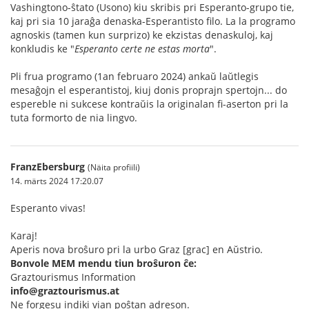
Vashingtono-ŝtato (Usono) kiu skribis pri Esperanto-grupo tie,
kaj pri sia 10 jaraĝa denaska-Esperantisto filo. La la programo
agnoskis (tamen kun surprizo) ke ekzistas denaskuloj, kaj
konkludis ke "
Esperanto certe ne estas morta
".
Pli frua programo (1an februaro 2024) ankaŭ laŭtlegis
mesaĝojn el esperantistoj, kiuj donis proprajn spertojn... do
espereble ni sukcese kontraŭis la originalan fi-aserton pri la
tuta formorto de nia lingvo.
FranzEbersburg
(Näita profiili)
14. märts 2024 17:20.07
Esperanto vivas!
Karaj!
Aperis nova broŝuro pri la urbo Graz [grac] en Aŭstrio.
Bonvole MEM mendu tiun broŝuron ĉe:
Graztourismus Information
info@graztourismus.at
Ne forgesu indiki vian poŝtan adreson.