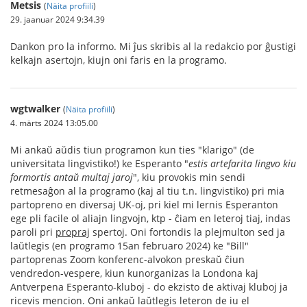
Metsis
(
Näita profiili
)
29. jaanuar 2024 9:34.39
Dankon pro la informo. Mi ĵus skribis al la redakcio por ĝustigi
kelkajn asertojn, kiujn oni faris en la programo.
wgtwalker
(
Näita profiili
)
4. märts 2024 13:05.00
Mi ankaŭ aŭdis tiun programon kun ties "klarigo" (de
universitata lingvistiko!) ke Esperanto "
estis artefarita lingvo kiu
formortis antaŭ multaj jaroj
", kiu provokis min sendi
retmesaĝon al la programo (kaj al tiu t.n. lingvistiko) pri mia
partopreno en diversaj UK-oj, pri kiel mi lernis Esperanton
ege pli facile ol aliajn lingvojn, ktp - ĉiam en leteroj tiaj, indas
paroli pri
propraj
spertoj. Oni fortondis la plejmulton sed ja
laŭtlegis (en programo 15an februaro 2024) ke "Bill"
partoprenas Zoom konferenc-alvokon preskaŭ ĉiun
vendredon-vespere, kiun kunorganizas la Londona kaj
Antverpena Esperanto-kluboj - do ekzisto de aktivaj kluboj ja
ricevis mencion. Oni ankaŭ laŭtlegis leteron de iu el