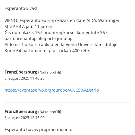
Esperanto vivas!
VIENO: Esperanto-kursoj okazas en Café AIDA, Währinger
Straße 47, jam 11 jarojn.
Ĝis nun okazis 167 unuhoraj kursoj kun entute 367
partoprenantoj, plejparte junuloj.
Aldone: Tiu kurso ankaŭ en la Viena Universitato, dufoje.
Kune 64 partumantoj plus ĉirkaŭ 400 rete.
FranzEbersburg
(Näita profiili)
5. august 2025 11:40.28
https://eventaservo.org/europo/A%C5%ADstrio
FranzEbersburg
(Näita profiili)
6. august 2025 12:45.00
Esperanto havas propran monon: