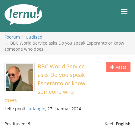
Sisu
juurde
Men
Foorum
Uudised
BBC World Service asks Do you speak Esperanto or know
someone who does
BBC World Service
Vasta
asks Do you speak
Esperanto or know
someone who
does
kelle poolt
sudanglo
, 27. jaanuar 2024
Postitused:
9
Keel:
English