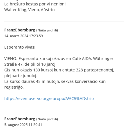
La broŝuro kostas por vi nenion!
Walter Klag, Vieno, Aŭstrio
FranzEbersburg
(Näita profiili)
14. märts 2024 17:23.59
Esperanto vivas!
VIENO: Esperanto-kursoj okazas en Café AIDA, Währinger
Straße 47, de pli ol 10 jaroj.
Ĝis nun okazis 130 kursoj kun entute 328 partoprenantoj,
plejparte junuloj.
La kurso daŭras 45 minutojn, sekvas konversacio kun
registriĝo.
https://eventaservo.org/europo/A%C5%ADstrio
FranzEbersburg
(Näita profiili)
5. august 2025 11:39.41