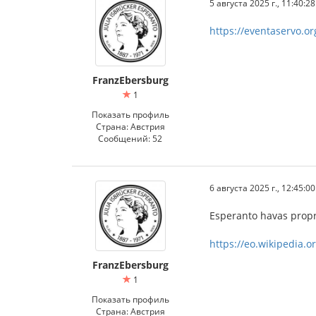
5 августа 2025 г., 11:40:28
https://eventaservo.
FranzEbersburg
1
Показать профиль
Страна: Австрия
Сообщений: 52
6 августа 2025 г., 12:45:00
Esperanto havas prop
https://eo.wikipedia.o
FranzEbersburg
1
Показать профиль
Страна: Австрия