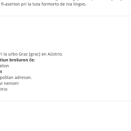
 fi-aserton pri la tuta formorto de nia lingvo.
i la urbo Graz [grac] en Aŭstrio.
iun broŝuron ĉe:
ation
t
 poŝtan adreson.
vi nenion!
trio