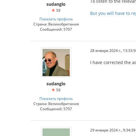
To listen to the relev
sudanglo
59
But you will have to re
Показать профиль
Страна: Великобритания
Сообщений: 5707
28 января 2024 г., 13:33:5
I have corrected the 
sudanglo
59
Показать профиль
Страна: Великобритания
Сообщений: 5707
29 января 2024 г., 9:34:39