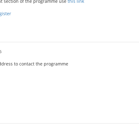
ant section of the programme use
this link
gister
6
address to contact the programme