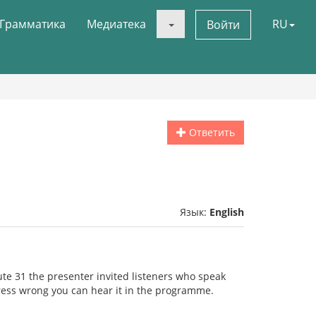
Грамматика
Медиатека
RU
Войти
Ответить
Язык:
English
e 31 the presenter invited listeners who speak
ress wrong you can hear it in the programme.