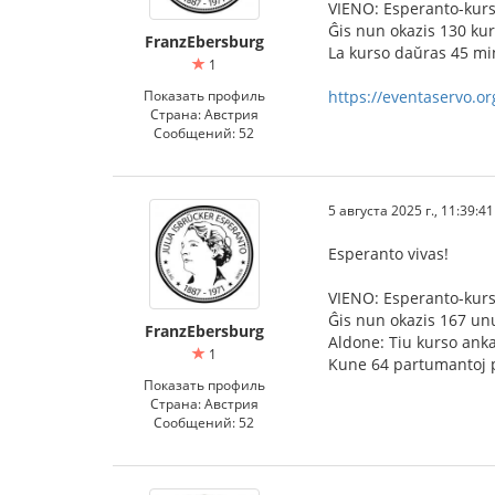
VIENO: Esperanto-kurso
Ĝis nun okazis 130 kur
FranzEbersburg
La kurso daŭras 45 min
1
Показать профиль
https://eventaservo.
Страна: Австрия
Сообщений: 52
5 августа 2025 г., 11:39:41
Esperanto vivas!
VIENO: Esperanto-kurso
Ĝis nun okazis 167 unu
FranzEbersburg
Aldone: Tiu kurso anka
1
Kune 64 partumantoj p
Показать профиль
Страна: Австрия
Сообщений: 52