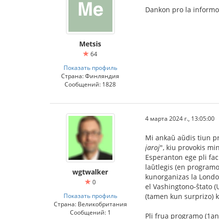
Dankon pro la informo. 
Metsis
64
Показать профиль
Страна: Финляндия
Сообщений: 1828
4 марта 2024 г., 13:05:00
Mi ankaŭ aŭdis tiun pr
jaroj
", kiu provokis mi
Esperanton ege pli facil
laŭtlegis (en program
wgtwalker
kunorganizas la London
0
el Vashingtono-ŝtato (U
Показать профиль
(tamen kun surprizo) k
Страна: Великобритания
Сообщений: 1
Pli frua programo (1an