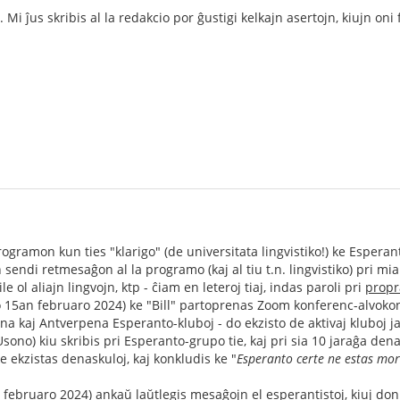
Mi ĵus skribis al la redakcio por ĝustigi kelkajn asertojn, kiujn oni
ogramon kun ties "klarigo" (de universitata lingvistiko!) ke Esperan
n sendi retmesaĝon al la programo (kaj al tiu t.n. lingvistiko) pri mia
e ol aliajn lingvojn, ktp - ĉiam en leteroj tiaj, indas paroli pri
propr
o 15an februaro 2024) ke "Bill" partoprenas Zoom konferenc-alvok
a kaj Antverpena Esperanto-kluboj - do ekzisto de aktivaj kluboj ja
sono) kiu skribis pri Esperanto-grupo tie, kaj pri sia 10 jaraĝa den
e ekzistas denaskuloj, kaj konkludis ke "
Esperanto certe ne estas mor
 februaro 2024) ankaŭ laŭtlegis mesaĝojn el esperantistoj, kiuj don