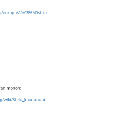
org/europo/A%C5%ADstrio
ran monon:
rg/wiki/Stelo_(monunuo)