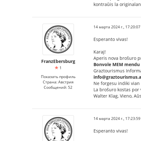
kontraŭis la originalan
14 марта 2024 г., 17:20:07
Esperanto vivas!
Karaj!
Aperis nova broŝuro pr
FranzEbersburg
Bonvole MEM mendu t
1
Graztourismus Inform
Показать профиль
info@graztourismus.a
Страна: Австрия
Ne forgesu indiki vian
Сообщений: 52
La broŝuro kostas por 
Walter Klag, Vieno, Aŭs
14 марта 2024 г., 17:23:59
Esperanto vivas!