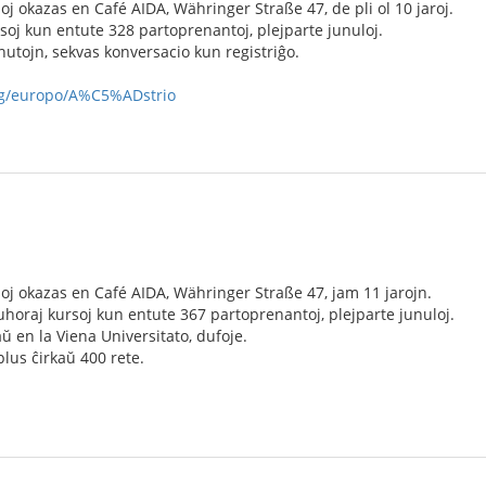
j okazas en Café AIDA, Währinger Straße 47, de pli ol 10 jaroj.
soj kun entute 328 partoprenantoj, plejparte junuloj.
utojn, sekvas konversacio kun registriĝo.
org/europo/A%C5%ADstrio
j okazas en Café AIDA, Währinger Straße 47, jam 11 jarojn.
horaj kursoj kun entute 367 partoprenantoj, plejparte junuloj.
ŭ en la Viena Universitato, dufoje.
lus ĉirkaŭ 400 rete.