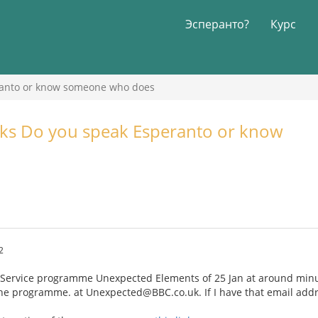
Эсперанто?
Курс
ranto or know someone who does
sks Do you speak Esperanto or know
2
Service programme Unexpected Elements of 25 Jan at around minut
the programme. at Unexpected@BBC.co.uk. If I have that email add