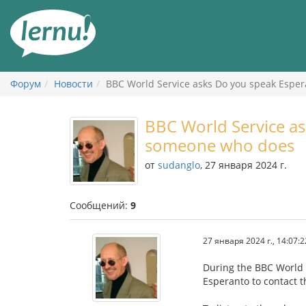
К
содержанию
Форум
Новости
BBC World Service asks Do you speak Espe
BBC World Service a
someone who does
от
sudanglo
, 27 января 2024 г.
Сообщений:
9
27 января 2024 г., 14:07:2
During the BBC World 
Esperanto to contact 