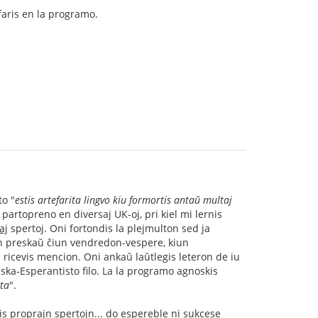
 faris en la programo.
to "
estis artefarita lingvo kiu formortis antaŭ multaj
 partopreno en diversaj UK-oj, pri kiel mi lernis
aj
spertoj. Oni fortondis la plejmulton sed ja
on preskaŭ ĉiun vendredon-vespere, kiun
 ricevis mencion. Oni ankaŭ laŭtlegis leteron de iu
aska-Esperantisto filo. La la programo agnoskis
ta
".
is proprajn spertojn... do espereble ni sukcese