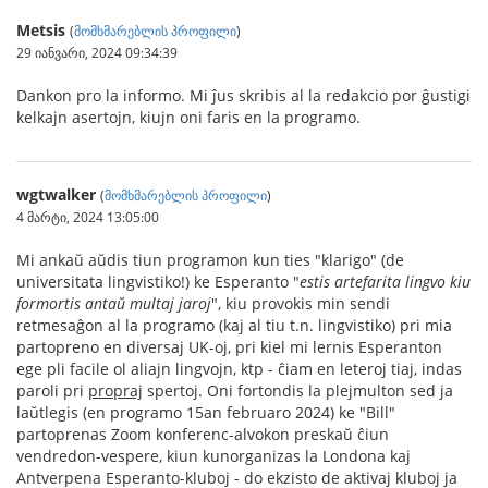
Metsis
(
მომხმარებლის პროფილი
)
29 იანვარი, 2024 09:34:39
Dankon pro la informo. Mi ĵus skribis al la redakcio por ĝustigi
kelkajn asertojn, kiujn oni faris en la programo.
wgtwalker
(
მომხმარებლის პროფილი
)
4 მარტი, 2024 13:05:00
Mi ankaŭ aŭdis tiun programon kun ties "klarigo" (de
universitata lingvistiko!) ke Esperanto "
estis artefarita lingvo kiu
formortis antaŭ multaj jaroj
", kiu provokis min sendi
retmesaĝon al la programo (kaj al tiu t.n. lingvistiko) pri mia
partopreno en diversaj UK-oj, pri kiel mi lernis Esperanton
ege pli facile ol aliajn lingvojn, ktp - ĉiam en leteroj tiaj, indas
paroli pri
propraj
spertoj. Oni fortondis la plejmulton sed ja
laŭtlegis (en programo 15an februaro 2024) ke "Bill"
partoprenas Zoom konferenc-alvokon preskaŭ ĉiun
vendredon-vespere, kiun kunorganizas la Londona kaj
Antverpena Esperanto-kluboj - do ekzisto de aktivaj kluboj ja