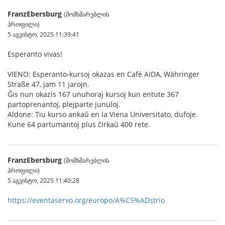
FranzEbersburg
(მომხმარებლის
პროფილი)
5 აგვისტო, 2025 11:39:41
Esperanto vivas!
VIENO: Esperanto-kursoj okazas en Café AIDA, Währinger
Straße 47, jam 11 jarojn.
Ĝis nun okazis 167 unuhoraj kursoj kun entute 367
partoprenantoj, plejparte junuloj.
Aldone: Tiu kurso ankaŭ en la Viena Universitato, dufoje.
Kune 64 partumantoj plus ĉirkaŭ 400 rete.
FranzEbersburg
(მომხმარებლის
პროფილი)
5 აგვისტო, 2025 11:40:28
https://eventaservo.org/europo/A%C5%ADstrio