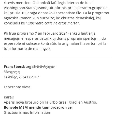
ricevis mencion. Oni ankaŭ laŭtlegis leteron de iu el
Vashingtono-ŝtato (Usono) kiu skribis pri Esperanto-grupo tie,
kaj pri sia 10 jaraĝa denaska-Esperantisto filo. La la programo
agnoskis (tamen kun surprizo) ke ekzistas denaskuloj, kaj
konkludis ke "
Esperanto certe ne estas morta
".
Pli frua programo (1an februaro 2024) ankaŭ laŭtlegis
mesaĝojn el esperantistoj, kiuj donis proprajn spertojn... do
espereble ni sukcese kontraŭis la originalan fi-aserton pri la
tuta formorto de nia lingvo.
FranzEbersburg
(მომხმარებლის
პროფილი)
14 მარტი, 2024 17:20:07
Esperanto vivas!
Karaj!
Aperis nova broŝuro pri la urbo Graz [grac] en Aŭstrio.
Bonvole MEM mendu tiun broŝuron ĉe:
Graztourismus Information