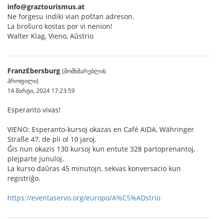
info@graztourismus.at
Ne forgesu indiki vian poŝtan adreson.
La broŝuro kostas por vi nenion!
Walter Klag, Vieno, Aŭstrio
FranzEbersburg
(მომხმარებლის
პროფილი)
14 მარტი, 2024 17:23:59
Esperanto vivas!
VIENO: Esperanto-kursoj okazas en Café AIDA, Währinger
Straße 47, de pli ol 10 jaroj.
Ĝis nun okazis 130 kursoj kun entute 328 partoprenantoj,
plejparte junuloj.
La kurso daŭras 45 minutojn, sekvas konversacio kun
registriĝo.
https://eventaservo.org/europo/A%C5%ADstrio